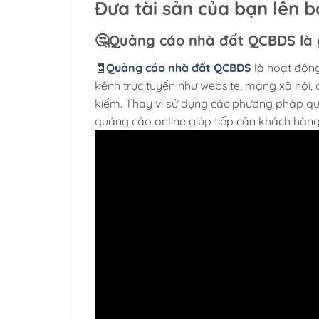
Đưa tài sản của bạn lên b
🤔
Quảng cáo nhà đất QCBDS
là 
🧾
Quảng cáo nhà đất QCBDS
là hoạt động
kênh trực tuyến như website, mạng xã hội, 
kiếm. Thay vì sử dụng các phương pháp quả
quảng cáo online giúp tiếp cận khách hàng 