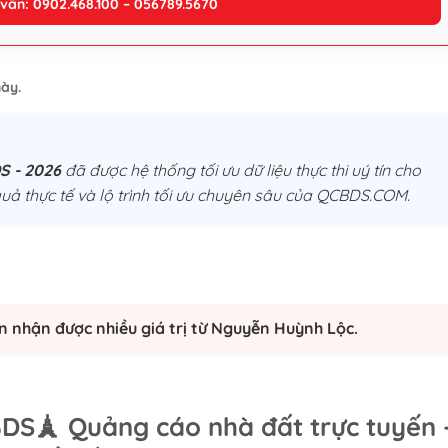
 vấn: 0902.468.100 – 056789.5670
ày.
DS - 2026
đã được hệ thống tối ưu dữ liệu thực thi uý tín cho
uả thực tế và lộ trình tối ưu chuyên sâu của QCBDS.COM.
n nhận được nhiều giá trị từ Nguyễn Huỳnh Lộc.
BDS
🗼 Quảng cáo nhà đất trực tuyến 