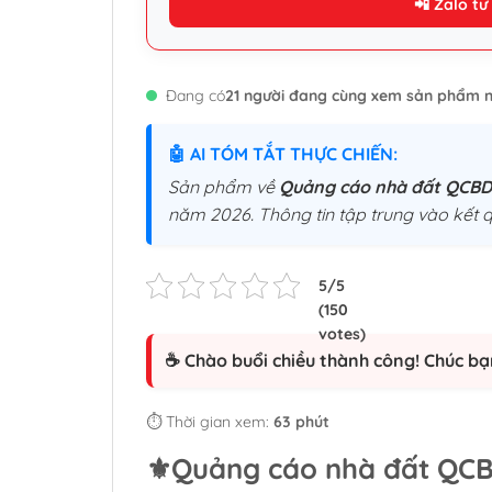
📲 Zalo tư
Đang có
21 người đang cùng xem sản phẩm n
🤖 AI TÓM TẮT THỰC CHIẾN:
Sản phẩm về
Quảng cáo nhà đất QCB
năm 2026. Thông tin tập trung vào kết q
☕ Chào buổi chiều thành công! Chúc bạ
⏱️ Thời gian xem:
63 phút
⚜️
Quảng cáo nhà đất QC