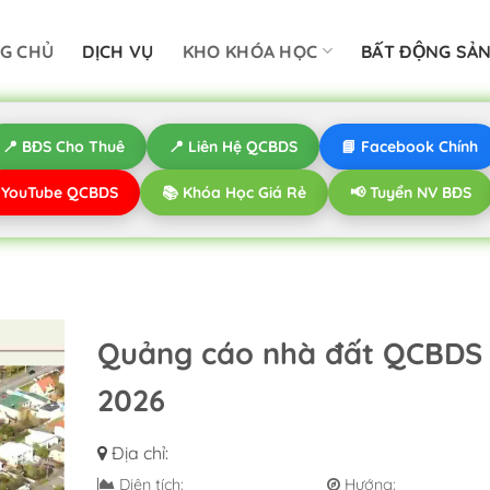
G CHỦ
DỊCH VỤ
KHO KHÓA HỌC
BẤT ĐỘNG SẢ
📍 BĐS Cho Thuê
📍 Liên Hệ QCBDS
📘 Facebook Chính
️ YouTube QCBDS
📚 Khóa Học Giá Rẻ
📢 Tuyển NV BĐS
Quảng cáo nhà đất QCBDS 
2026
Địa chỉ:
Diện tích:
Hướng: