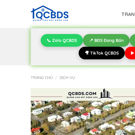
Bỏ
qua
TRAN
nội
dung
📞 Zalo QCBDS
📍 BĐS Đang Bán
🎥 TikTok QCBDS
▶
TRANG CHỦ
/
DỊCH VỤ