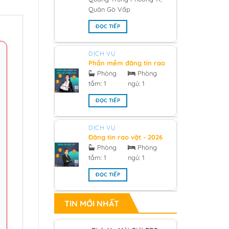
Quân Gò Vấp
ĐỌC TIẾP
DỊCH VỤ
Phần mềm đăng tin rao
vặt hàng loạt 2026
Phòng
Phòng
tắm:
1
ngủ:
1
ĐỌC TIẾP
DỊCH VỤ
Đăng tin rao vặt - 2026
Phòng
Phòng
tắm:
1
ngủ:
1
ĐỌC TIẾP
TIN MỚI NHẤT