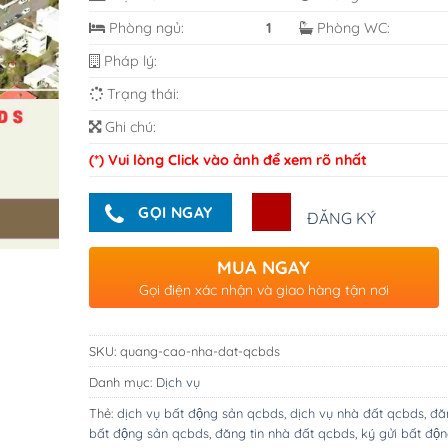
Phòng ngủ:
1
Phòng WC:
Pháp lý:
Trạng thái:
Ghi chú:
(*) Vui lòng Click vào ảnh để xem rõ nhất
GỌI NGAY
ĐĂNG KÝ
MUA NGAY
Gọi điện xác nhận và giao hàng tận nơi
SKU:
quang-cao-nha-dat-qcbds
Danh mục:
Dịch vụ
Thẻ:
dịch vụ bất động sản qcbds
,
dịch vụ nhà đất qcbds
,
đăn
bất động sản qcbds
,
đăng tin nhà đất qcbds
,
ký gửi bất độ