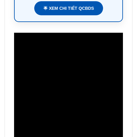
🌟 XEM CHI TIẾT QCBDS