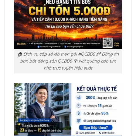
🏠 Dịch vụ cấp sổ đỏ trọn gói #QCBDS 🌾 Đăng tin
bán bất động sản QCBDS 🌹 Nơi quảng cáo tìm
nhà trực tuyến hiệu suất