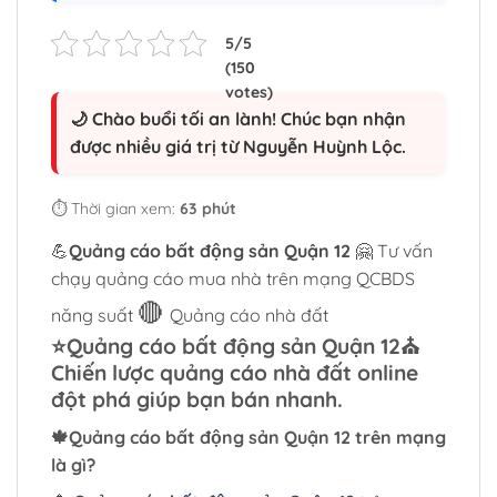
🌙 Chào buổi tối an lành! Chúc bạn nhận
được nhiều giá trị từ Nguyễn Huỳnh Lộc.
⏱️ Thời gian xem:
63 phút
💪
Quảng cáo bất động sản Quận 12
🤗 Tư vấn
chạy quảng cáo mua nhà trên mạng QCBDS
🔴
năng suất
Quảng cáo nhà đất
⭐
Quảng cáo bất động sản Quận 12
⛪
Chiến lược quảng cáo nhà đất online
đột phá giúp bạn bán nhanh.
🍁
Quảng cáo bất động sản Quận 12
trên mạng
là gì?