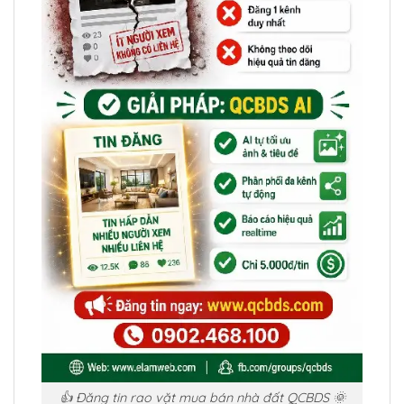
👍 Đăng tin rao vặt mua bán nhà đất QCBDS 🌞