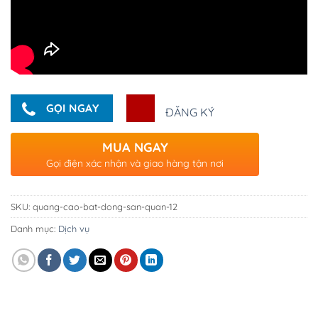
GỌI NGAY
ĐĂNG KÝ
MUA NGAY
Gọi điện xác nhận và giao hàng tận nơi
SKU:
quang-cao-bat-dong-san-quan-12
Danh mục:
Dịch vụ