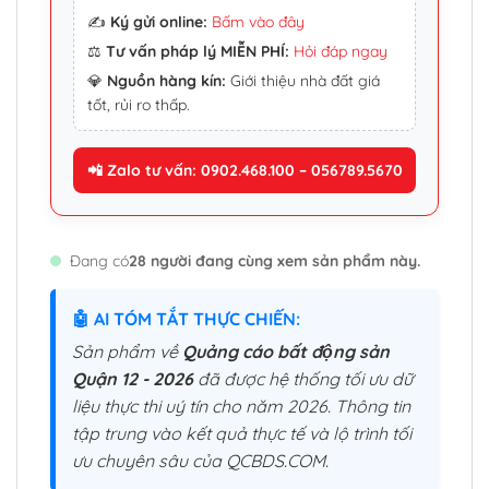
✍️
Ký gửi online:
Bấm vào đây
⚖️
Tư vấn pháp lý MIỄN PHÍ:
Hỏi đáp ngay
💎
Nguồn hàng kín:
Giới thiệu nhà đất giá
tốt, rủi ro thấp.
📲 Zalo tư vấn: 0902.468.100 – 056789.5670
Đang có
28 người đang cùng xem sản phẩm này.
🤖 AI TÓM TẮT THỰC CHIẾN:
Sản phẩm về
Quảng cáo bất động sản
Quận 12 - 2026
đã được hệ thống tối ưu dữ
liệu thực thi uý tín cho năm 2026. Thông tin
tập trung vào kết quả thực tế và lộ trình tối
ưu chuyên sâu của QCBDS.COM.