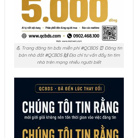
💪 Trang đăng tin bđs miễn phí #QCBDS ⏰ Đăng tin
bán nhà đất #QCBDS 🙌 Địa chỉ tư vấn đẩy tin tìm
nhà trên mạng nhiều người biết