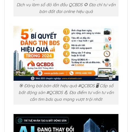
Dịch vụ làm sổ đỏ lần đầu QCBDS 🌻 Địa chỉ tư vấn
bán đất đai online hiệu quả
🎯 Đăng bài bán đất hiệu quả #QCBDS 🖥️ Cấp sổ
bất động sản #QCBDS 💪 Địa điểm tư vấn tư vấn
cần tìm bds qua mạng vượt trội nhất