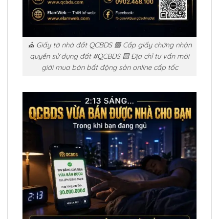
⛪ Giấy tờ nhà đất QCBDS 🟥 Cấp giấy chứng nhận
quyền sử dụng đất #QCBDS 🟨 Địa chỉ tư vấn môi
giới mua bán bất động sản online cấp tốc