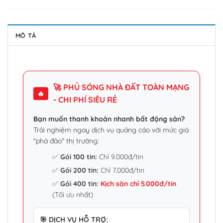
MÔ TẢ
🚀 PHỦ SÓNG NHÀ ĐẤT TOÀN MẠNG
🔥
- CHI PHÍ SIÊU RẺ
Bạn muốn thanh khoản nhanh bất động sản?
Trải nghiệm ngay dịch vụ quảng cáo với mức giá
"phá đảo" thị trường:
✅
Gói 100 tin:
Chỉ 9.000đ/tin
✅
Gói 200 tin:
Chỉ 7.000đ/tin
✅
Gói 400 tin:
Kịch sàn chỉ 5.000đ/tin
(Tối ưu nhất)
🎯 DỊCH VỤ HỖ TRỢ: