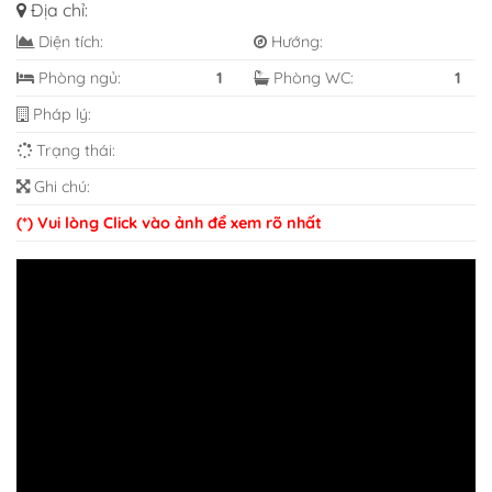
Địa chỉ:
Diện tích:
Hướng:
Phòng ngủ:
1
Phòng WC:
1
Pháp lý:
Trạng thái:
Ghi chú:
(*) Vui lòng Click vào ảnh để xem rõ nhất