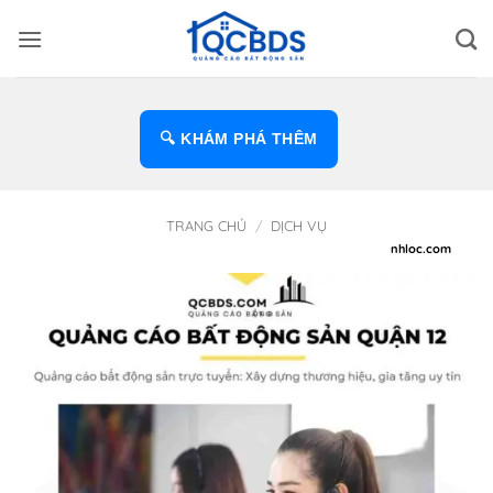
Bỏ
qua
nội
dung
🔍 KHÁM PHÁ THÊM
TRANG CHỦ
/
DỊCH VỤ