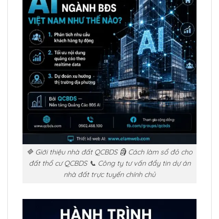
🔷 Giới thiệu nhà đất QCBDS 🗿 Cách làm sổ đỏ cho
đất thổ cư QCBDS 📞 Công ty tư vấn đẩy tin dự án
nhà đất trực tuyến chính chủ