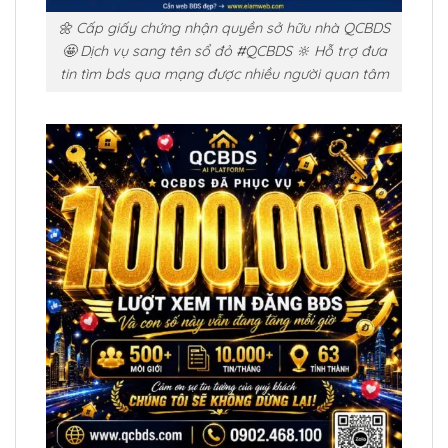
🌼 Cấp giấy chứng nhận quyền sở hữu nhà QCBDS
🤩 Dịch vụ sang tên sổ đỏ #QCBDS 🔆 Hỗ trợ đưa
tin tìm bds qua mạng được nhiều người quan tâm