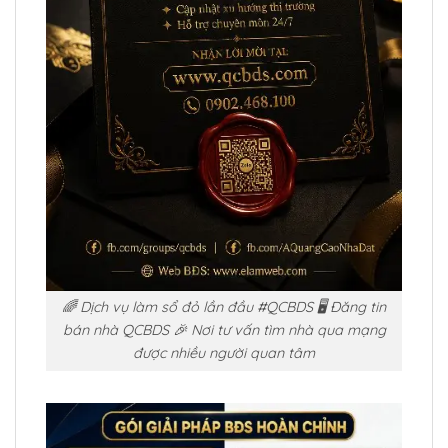
🌈 Dịch vụ làm sổ đỏ lần đầu #QCBDS 🖥️ Đăng tin
bán nhà QCBDS 🎉 Nơi tư vấn tìm nhà qua mạng
được nhiều người quan tâm