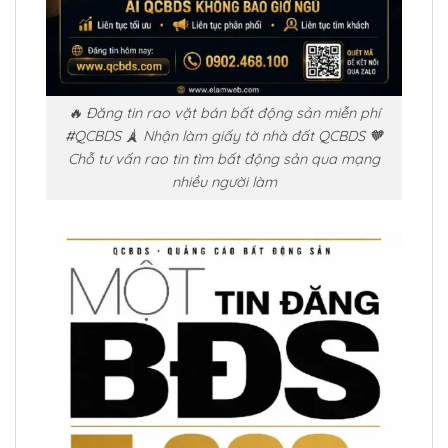
🔥 Đăng tin rao vặt bán bất động sản miễn phí
#QCBDS 🗼 Nhận làm giấy tờ nhà đất QCBDS 🧡
Chỗ tư vấn rao tin tìm bất động sản qua mạng
nhiều người làm