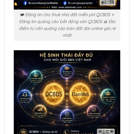
❤️ Đăng tin cho thuê nhà đất miễn phí QCBDS ⭐
Đăng tin quảng cáo bất động sản QCBDS 📊 Địa
điểm tư vấn quảng cáo bán đất đai online giá rẻ
nhất