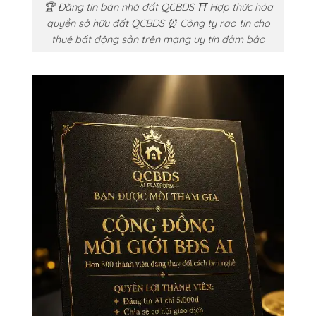
🏆 Đăng tin bán nhà đất QCBDS ⛩️ Hợp thức hóa
quyền sở hữu đất QCBDS ⏰ Công ty rao tin cho
thuê bất động sản trên mạng uy tín đảm bảo