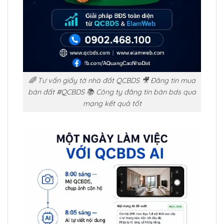
🌈 Tư vấn giấy tờ nhà đất QCBDS 🎥 Đăng tin mua
bán đất #QCBDS 📚 Công ty đăng tin bán bds qua
mạng kết quả tốt