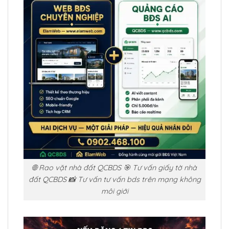
🌐 Rao vặt nhà đất QCBDS 🎯 Tư vấn giấy tờ nhà
đất QCBDS 📸 Tư vấn tư vấn bds trên mạng không
môi giới