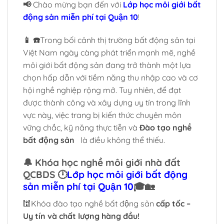
📢
Chào mừng bạn đến với
Lớp học môi giới bất
động sản miễn phí tại Quận 10
!
📱 ☎️
Trong bối cảnh thị trường bất động sản tại
Việt Nam ngày càng phát triển mạnh mẽ, nghề
môi giới bất động sản đang trở thành một lựa
chọn hấp dẫn với tiềm năng thu nhập cao và cơ
hội nghề nghiệp rộng mở. Tuy nhiên, để đạt
được thành công và xây dựng uy tín trong lĩnh
vực này, việc trang bị kiến thức chuyên môn
vững chắc, kỹ năng thực tiễn và
Đào tạo nghề
bất động sản
là điều không thể thiếu.
🔔 Khóa học nghề môi giới nhà đất
QCBDS 🕛
Lớp học môi giới bất động
sản miễn phí tại Quận 10
🎓🏡
🕍Khóa đào tạo nghề bất động sản
cấp tốc –
Uy tín và chất lượng hàng đầu!