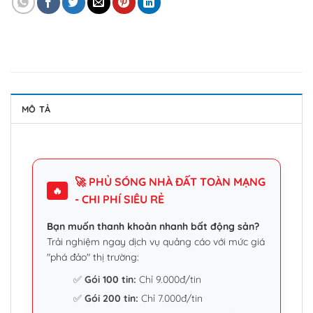
MÔ TẢ
🚀 PHỦ SÓNG NHÀ ĐẤT TOÀN MẠNG
🔥
- CHI PHÍ SIÊU RẺ
Bạn muốn thanh khoản nhanh bất động sản?
Trải nghiệm ngay dịch vụ quảng cáo với mức giá
"phá đảo" thị trường:
✅
Gói 100 tin:
Chỉ 9.000đ/tin
✅
Gói 200 tin:
Chỉ 7.000đ/tin