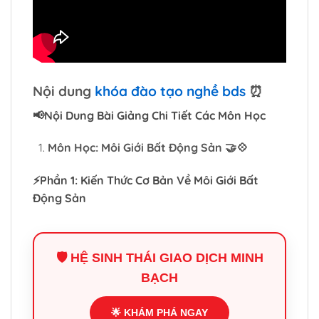
Nội dung
khóa đào tạo nghề bds
⏰
📢Nội Dung Bài Giảng Chi Tiết Các Môn Học
Môn Học: Môi Giới Bất Động Sản
🤝
💠
⚡Phần 1: Kiến Thức Cơ Bản Về Môi Giới Bất
Động Sản
🛡️ HỆ SINH THÁI GIAO DỊCH MINH
BẠCH
🌟 KHÁM PHÁ NGAY