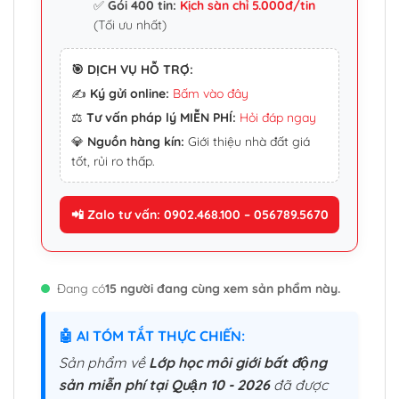
✅
Gói 400 tin:
Kịch sàn chỉ 5.000đ/tin
(Tối ưu nhất)
🎯 DỊCH VỤ HỖ TRỢ:
✍️
Ký gửi online:
Bấm vào đây
⚖️
Tư vấn pháp lý MIỄN PHÍ:
Hỏi đáp ngay
💎
Nguồn hàng kín:
Giới thiệu nhà đất giá
tốt, rủi ro thấp.
📲 Zalo tư vấn: 0902.468.100 – 056789.5670
Đang có
15 người đang cùng xem sản phẩm này.
🤖 AI TÓM TẮT THỰC CHIẾN:
Sản phẩm về
Lớp học môi giới bất động
sản miễn phí tại Quận 10 - 2026
đã được