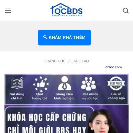
Bỏ
qua
nội
dung
🔍 KHÁM PHÁ THÊM
TRANG CHỦ
/
ĐÀO TẠO