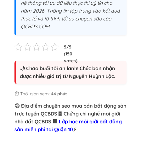
hệ thống tối ưu dữ liệu thực thi uý tín cho
năm 2026. Thông tin tập trung vào kết quả
thực tế và lộ trình tối ưu chuyên sâu của
QCBDS.COM.
🌙 Chào buổi tối an lành! Chúc bạn nhận
được nhiều giá trị từ Nguyễn Huỳnh Lộc.
⏱️ Thời gian xem:
44 phút
😊 Địa điểm chuyên seo mua bán bất động sản
trực tuyến QCBDS🧾 Chứng chỉ nghề môi giới
nhà đất QCBDS 🟧
Lớp học môi giới bất động
sản miễn phí tại Quận 10
⚡