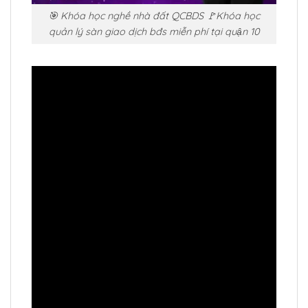
🎯 Khóa học nghề nhà đất QCBDS 🚩Khóa học
quản lý sàn giao dịch bđs miễn phí tại quận 10