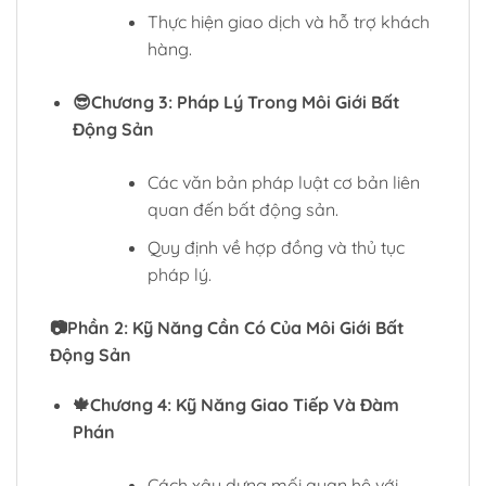
Thực hiện giao dịch và hỗ trợ khách
hàng.
😎Chương 3: Pháp Lý Trong Môi Giới Bất
Động Sản
Các văn bản pháp luật cơ bản liên
quan đến bất động sản.
Quy định về hợp đồng và thủ tục
pháp lý.
📷Phần 2: Kỹ Năng Cần Có Của Môi Giới Bất
Động Sản
🍁Chương 4: Kỹ Năng Giao Tiếp Và Đàm
Phán
Cách xây dựng mối quan hệ với