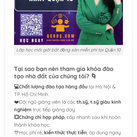
Lớp học môi giới bất động sản miễn phí tại Quận 10
Tại sao bạn nên tham gia khóa đào
tạo nhà đất của chúng tôi? 🌀
💻Chất lượng đào tạo hàng đầu
tại Hà Nội &
TP. Hồ Chí Minh.
❤️Đội ngũ giảng viên là các
th.sỹ, t.sỹ giàu kinh
nghiệm
trực tiếp giảng dạy.
💥Chứng chỉ hợp pháp
, cấp nhanh sau khi hoàn
thành khóa học.
🎊Học phí rẻ,
kiến thức thực tiễn
, áp dụng ngay