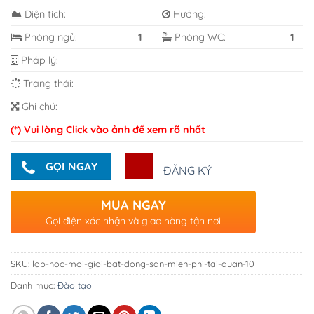
Diện tích:
Hướng:
Phòng ngủ:
1
Phòng WC:
1
Pháp lý:
Trạng thái:
Ghi chú:
(*) Vui lòng Click vào ảnh để xem rõ nhất
GỌI NGAY
ĐĂNG KÝ
MUA NGAY
Gọi điện xác nhận và giao hàng tận nơi
SKU:
lop-hoc-moi-gioi-bat-dong-san-mien-phi-tai-quan-10
Danh mục:
Đào tạo