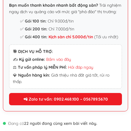
Bạn muốn thanh khoản nhanh bất động sản?
Trải nghiệm
ngay dịch vụ quảng cáo với mức giá "phá đảo" thị trường:
✅
Gói 100 tin:
Chỉ 9.000đ/tin
✅
Gói 200 tin:
Chỉ 7.000đ/tin
✅
Gói 400 tin:
Kịch sàn chỉ 5.000đ/tin
(Tối ưu nhất)
🎯 DỊCH VỤ HỖ TRỢ:
✍️
Ký gửi online:
Bấm vào đây
⚖️
Tư vấn pháp lý MIỄN PHÍ:
Hỏi đáp ngay
💎
Nguồn hàng kín:
Giới thiệu nhà đất giá tốt, rủi ro
thấp.
📲 Zalo tư vấn: 0902.468.100 – 056789.5670
Đang có
22 người đang cùng xem bài viết này.