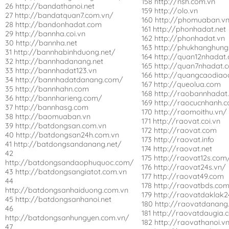
158 http://nsh.com.vn
26 http://bandathanoi.net
159 http://olo.vn
27 http://bandatquan7.com.vn/
160 http://phomuaban.v
28 http://bandonhadat.com
161 http://phonhadat.net
29 http://bannha.coi.vn
162 http://phonhadat.vn
30 http://bannha.net
163 http://phukhanghung
31 http://bannhabinhduong.net/
164 http://quan12nhadat
32 http://bannhadanang.net
165 http://quan7nhadat.
33 http://bannhadat123.vn
166 http://quangcaodiao
34 http://bannhadatdanang.com/
167 http://queolua.com
35 http://bannhahn.com
168 http://raobannhadat
36 http://bannharieng.com/
169 http://raocucnhanh.
37 http://bannhasg.com
170 http://raomoithu.vn/
38 http://baomuaban.vn
171 http://raovat.coi.vn
39 http://batdongsan.com.vn
172 http://raovat.com
40 http://batdongsan24h.com.vn
173 http://raovat.info
41 http://batdongsandanang.net/
174 http://raovat.net
42
175 http://raovat12s.com
http://batdongsandaophuquoc.com/
176 http://raovat24s.vn/
43 http://batdongsangiatot.com.vn
177 http://raovat49.com
44
178 http://raovatbds.com
http://batdongsanhaiduong.com.vn
179 http://raovatdaklak
45 http://batdongsanhanoi.net
180 http://raovatdanang
46
181 http://raovatdaugia.
http://batdongsanhungyen.com.vn/
182 http://raovathanoi.v
47