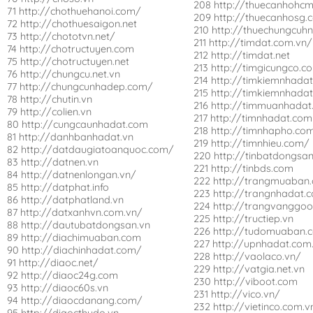
208 http://thuecanhohcm
71 http://chothuehanoi.com/
209 http://thuecanhosg.
72 http://chothuesaigon.net
210 http://thuechungcuh
73 http://chototvn.net/
211 http://timdat.com.vn/
74 http://chotructuyen.com
212 http://timdat.net
75 http://chotructuyen.net
213 http://timgicungco.c
76 http://chungcu.net.vn
214 http://timkiemnhadat
77 http://chungcunhadep.com/
215 http://timkiemnhadat
78 http://chutin.vn
216 http://timmuanhadat
79 http://colien.vn
217 http://timnhadat.com
80 http://cungcaunhadat.com
218 http://timnhapho.co
81 http://danhbanhadat.vn
219 http://timnhieu.com/
82 http://datdaugiatoanquoc.com/
220 http://tinbatdongsa
83 http://datnen.vn
221 http://tinbds.com
84 http://datnenlongan.vn/
222 http://trangmuaban
85 http://datphat.info
223 http://trangnhadat.
86 http://datphatland.vn
224 http://trangvanggo
87 http://datxanhvn.com.vn/
225 http://tructiep.vn
88 http://dautubatdongsan.vn
226 http://tudomuaban.
89 http://diachimuaban.com
227 http://upnhadat.com
90 http://diachinhadat.com/
228 http://vaolaco.vn/
91 http://diaoc.net/
229 http://vatgia.net.vn
92 http://diaoc24g.com
230 http://viboot.com
93 http://diaoc60s.vn
231 http://vico.vn/
94 http://diaocdanang.com/
232 http://vietinco.com.v