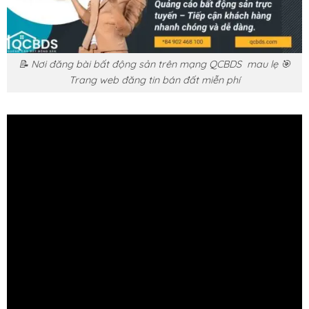
📝 Nơi đăng bài bất động sản trên mạng QCBDS mau lẹ 🎯
Trang web đăng tin bán đất miễn phí