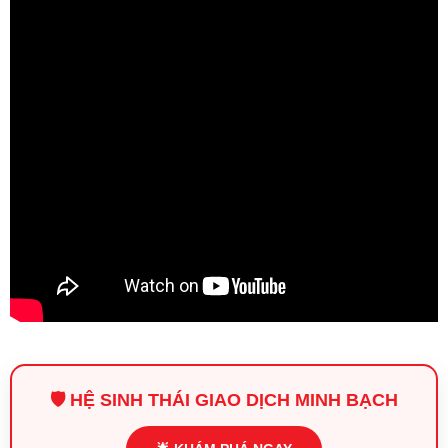
🛡️ HỆ SINH THÁI GIAO DỊCH MINH BẠCH