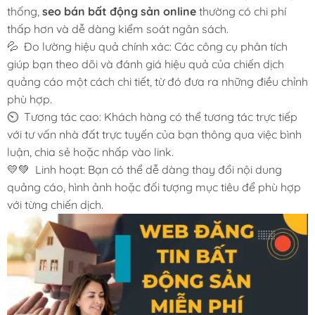
thống,
seo bán bất động sản online
thường có chi phí
thấp hơn và dễ dàng kiểm soát ngân sách.
💦 Đo lường hiệu quả chính xác: Các công cụ phân tích
giúp bạn theo dõi và đánh giá hiệu quả của chiến dịch
quảng cáo một cách chi tiết, từ đó đưa ra những điều chỉnh
phù hợp.
⏲️ Tương tác cao: Khách hàng có thể tương tác trực tiếp
với tư vấn nhà đất trực tuyến của bạn thông qua việc bình
luận, chia sẻ hoặc nhấp vào link.
💛💚 Linh hoạt: Bạn có thể dễ dàng thay đổi nội dung
quảng cáo, hình ảnh hoặc đối tượng mục tiêu để phù hợp
với từng chiến dịch.