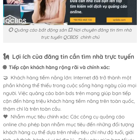
💮 Quảng cáo bất động sản 💥 Nơi chuyên đăng tin tìm nhà
trực tuyến QCBDS chính chủ
🗽 Lợi ích của đăng tin cần tìm nhà trực tuyến
🌐 Tiếp cận khách hàng rộng rãi và chính xác:
🤝 Khách hàng tiềm năng lớn: Internet đã trở thành một
phần không thể thiếu trong cuộc sống hàng ngày của mọi
người. Việc quảng cáo bán bds trên mạng giúp bạn tiếp
cận đến hàng triệu khách hàng tiềm năng trên toàn quốc,
thậm chí là trên toàn cầu.
🧡 Nhắm mục tiêu chính xác: Các công cụ quảng cáo
online cho phép bạn nhắm mục tiêu đến những đối tượng
khách hàng cụ thể dựa trên nhiều tiêu chí như độ tuổi, giới
tính, sở thích, hành vi, vị trí địa lý… Điều này giúp bạn tối ưu