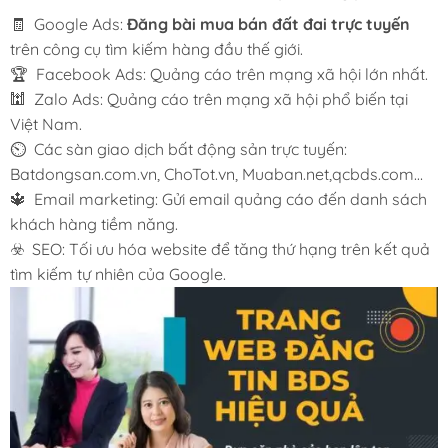
🧾 Google Ads:
Đăng bài mua bán đất đai trực tuyến
trên công cụ tìm kiếm hàng đầu thế giới.
🏆 Facebook Ads: Quảng cáo trên mạng xã hội lớn nhất.
🕍 Zalo Ads: Quảng cáo trên mạng xã hội phổ biến tại
Việt Nam.
⏲️ Các sàn giao dịch bất động sản trực tuyến:
Batdongsan.com.vn, ChoTot.vn, Muaban.net,qcbds.com…
🔱 Email marketing: Gửi email quảng cáo đến danh sách
khách hàng tiềm năng.
☣️ SEO: Tối ưu hóa website để tăng thứ hạng trên kết quả
tìm kiếm tự nhiên của Google.