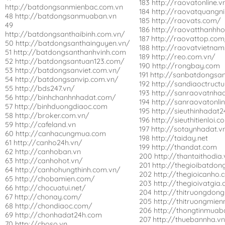
183 http://raovatonline.v
http://batdongsanmienbac.com.vn
184 http://raovatquangn
48 http://batdongsanmuaban.vn
185 http://raovats.com/
49
186 http://raovatthanhh
http://batdongsanthaibinh.com.vn/
187 http://raovattop.co
50 http://batdongsanthainguyen.vn/
188 http://raovatvietnam
51 http://batdongsanthanhvinh.com
189 http://reo.com.vn/
52 http://batdongsantuan123.com/
190 http://rongbay.com
53 http://batdongsanviet.com.vn/
191 http://sanbatdongsan
54 http://batdongsanvip.com.vn/
192 http://sandiaoctruct
55 http://bds247.vn/
193 http://sanraovatnha
56 http://binhchanhnhadat.com/
194 http://sanraovatonli
57 http://binhduongdiaoc.com
195 http://sieuthinhadat2
58 http://broker.com.vn/
196 http://sieuthitienloi.
59 http://cafeland.vn
197 http://sotaynhadat.v
60 http://canhacungmua.com
198 http://taiday.net
61 http://canho24h.vn/
199 http://thandat.com
62 http://canhoban.vn
200 http://thantaithodia.
63 http://canhohot.vn/
201 http://thegioibatdon
64 http://canhohungthinh.com.vn/
202 http://thegioicanho.
65 http://chobamien.com/
203 http://thegioivatgia
66 http://chocuatui.net/
204 http://thitruongdong
67 http://chonay.com/
205 http://thitruongmie
68 http://chondiaoc.com/
206 http://thongtinmuab
69 http://chonhadat24h.com
207 http://thuebannha.v
70 http://choso.vn