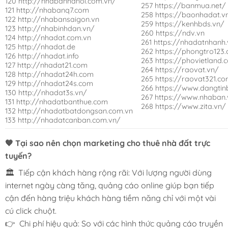
120 http://nhabanhanoi.com.vn/
257 https://banmua.net/
121 http://nhabanq7.com
258 https://baonhadat.v
122 http://nhabansaigon.vn
259 https://kenhbds.vn/
123 http://nhabinhdan.vn/
260 https://ndv.vn
124 http://nhadat.com.vn
261 https://nhadatnhanh
125 http://nhadat.de
262 https://phongtro123
126 http://nhadat.info
263 https://phovietland.
127 http://nhadat21.com
264 https://raovat.vn/
128 http://nhadat24h.com
265 https://raovat321.c
129 http://nhadat24s.com
266 https://www.dangti
130 http://nhadat3s.vn/
267 https://www.nhaban.
131 http://nhadatbanthue.com
268 https://www.zita.vn/
132 http://nhadatbatdongsan.com.vn
133 http://nhadatcanban.com.vn/
🧡 Tại sao nên chọn marketing cho thuê nhà đất trực
tuyến?
🏛️ Tiếp cận khách hàng rộng rãi: Với lượng người dùng
internet ngày càng tăng, quảng cáo online giúp bạn tiếp
cận đến hàng triệu khách hàng tiềm năng chỉ với một vài
cú click chuột.
👉 Chi phí hiệu quả: So với các hình thức quảng cáo truyền