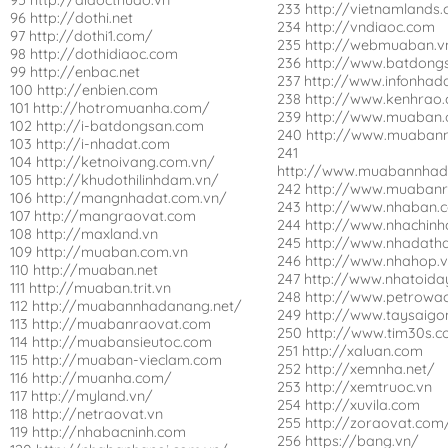
95 http://diaocthudo.vn
233 http://vietnamlands
96 http://dothi.net
234 http://vndiaoc.com
97 http://dothi1.com/
235 http://webmuaban.v
98 http://dothidiaoc.com
236 http://www.batdong
99 http://enbac.net
237 http://www.infonhada
100 http://enbien.com
238 http://www.kenhrao
101 http://hotromuanha.com/
239 http://www.muaban.
102 http://i-batdongsan.com
240 http://www.muaban
103 http://i-nhadat.com
241
104 http://ketnoivang.com.vn/
http://www.muabannhad
105 http://khudothilinhdam.vn/
242 http://www.muaban
106 http://mangnhadat.com.vn/
243 http://www.nhaban.
107 http://mangraovat.com
244 http://www.nhachinh
108 http://maxland.vn
245 http://www.nhadath
109 http://muaban.com.vn
246 http://www.nhahop.
110 http://muaban.net
247 http://www.nhatoid
111 http://muaban.trit.vn
248 http://www.petrowa
112 http://muabannhadanang.net/
249 http://www.taysaigo
113 http://muabanraovat.com
250 http://www.tim30s.
114 http://muabansieutoc.com
251 http://xaluan.com
115 http://muaban-vieclam.com
252 http://xemnha.net/
116 http://muanha.com/
253 http://xemtruoc.vn
117 http://myland.vn/
254 http://xuvila.com
118 http://netraovat.vn
255 http://zoraovat.com
119 http://nhabacninh.com
256 https://bang.vn/