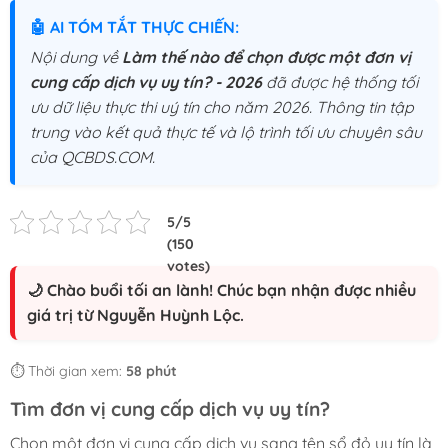
🤖 AI TÓM TẮT THỰC CHIẾN:
Nội dung về
Làm thế nào để chọn được một đơn vị
cung cấp dịch vụ uy tín? - 2026
đã được hệ thống tối
ưu dữ liệu thực thi uý tín cho năm 2026. Thông tin tập
trung vào kết quả thực tế và lộ trình tối ưu chuyên sâu
của QCBDS.COM.
🌙 Chào buổi tối an lành! Chúc bạn nhận được nhiều
giá trị từ Nguyễn Huỳnh Lộc.
⏱️ Thời gian xem:
58 phút
Tìm đơn vị cung cấp dịch vụ uy tín?
Chọn một đơn vị cung cấp dịch vụ sang tên sổ đỏ uy tín là