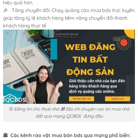
hiệu quả hơn.
🎉 Tăng chuyển đổi: Chạy quảng cáo mua bds trực tuyến
giúp tăng tỷ lệ khách hàng tiềm năng chuyển đổi thành
khách hàng thực tế.
💦 Đăng tin cho thuê nhà 🎁 Địa chỉ chuyên rao tin mua nhà
đất qua mạng QCBDS đứng đầu
🕋 Các kênh rao vặt mua bán bds qua mạng phổ biến: