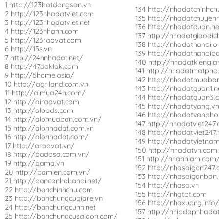
1 http://123batdongsan.vn
134 http://nhadatchinhch
2 http://123nhadatviet.com
135 http://nhadatchuyen
3 http://123nhadatviet.net
136 http://nhadatduan.ne
4 http://123nhanh.com
137 http://nhadatgiaodi
5 http://123raovat.com
138 http://nhadathanoi.o
6 http://15s.vn
139 http://nhadathanoib
7 http://24hnhadat.net/
140 http://nhadatkiengia
8 http://47daklak.com
141 http://nhadatmatpho
9 http://5home.asia/
142 http://nhadatmuaban
10 http://agriland.com.vn
143 http://nhadatquan1.n
11 http://aimua24h.com/
144 http://nhadatquan3.
12 http://airaovat.com
145 http://nhadatvang.v
13 http://alobds.com
146 http://nhadatvanpho
14 http://alomuaban.com.vn/
147 http://nhadatviet247
15 http://alonhadat.com.vn
148 http://nhadatviet247.
16 http://alonhadat.com/
149 http://nhadatvietna
17 http://araovat.vn/
150 http://nhadatvn.com
18 http://badosa.com.vn/
151 http://nhanhlam.com
19 http://bama.vn
152 http://nhasaigon247
20 http://bamien.com.vn/
153 http://nhasaigonban
21 http://bancanhohanoi.net/
154 http://nhaso.vn
22 http://banchinhchu.com
155 http://nhatot.com
23 http://banchungcugiare.vn
156 http://nhaxuong.info
24 http://banchungcuhn.net
157 http://nhipdapnhada
25 http://banchungcusaigon.com/