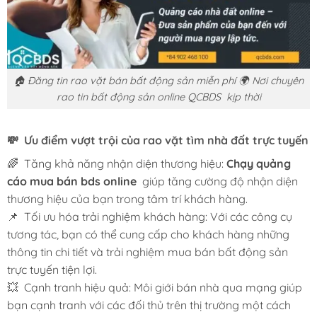
🏠 Đăng tin rao vặt bán bất động sản miễn phí 🌍 Nơi chuyên
rao tin bất động sản online QCBDS kịp thời
💸 Ưu điểm vượt trội của rao vặt tìm nhà đất trực tuyến
🌈 Tăng khả năng nhận diện thương hiệu:
Chạy quảng
cáo mua bán bds online
giúp tăng cường độ nhận diện
thương hiệu của bạn trong tâm trí khách hàng.
📌 Tối ưu hóa trải nghiệm khách hàng: Với các công cụ
tương tác, bạn có thể cung cấp cho khách hàng những
thông tin chi tiết và trải nghiệm mua bán bất động sản
trực tuyến tiện lợi.
💥 Cạnh tranh hiệu quả: Môi giới bán nhà qua mạng giúp
bạn cạnh tranh với các đối thủ trên thị trường một cách