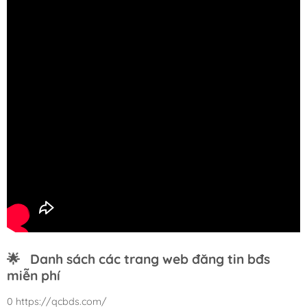
🌟
Danh sách các trang web đăng tin bđs
miễn phí
0 https://qcbds.com/