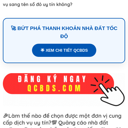
vụ sang tên sổ đỏ uy tín không?
🚀 BỨT PHÁ THANH KHOẢN NHÀ ĐẤT TỐC
ĐỘ
🌟 XEM CHI TIẾT QCBDS
🎉Làm thế nào để chọn được một đơn vị cung
cấp dịch vụ uy tín?💯 Quảng cáo nhà đất