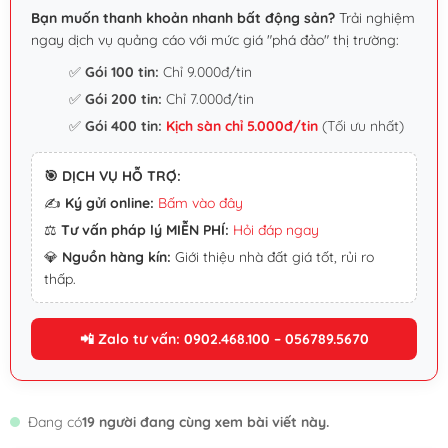
Bạn muốn thanh khoản nhanh bất động sản?
Trải nghiệm
ngay dịch vụ quảng cáo với mức giá "phá đảo" thị trường:
✅
Gói 100 tin:
Chỉ 9.000đ/tin
✅
Gói 200 tin:
Chỉ 7.000đ/tin
✅
Gói 400 tin:
Kịch sàn chỉ 5.000đ/tin
(Tối ưu nhất)
🎯 DỊCH VỤ HỖ TRỢ:
✍️
Ký gửi online:
Bấm vào đây
⚖️
Tư vấn pháp lý MIỄN PHÍ:
Hỏi đáp ngay
💎
Nguồn hàng kín:
Giới thiệu nhà đất giá tốt, rủi ro
thấp.
📲 Zalo tư vấn: 0902.468.100 – 056789.5670
Đang có
19 người đang cùng xem bài viết này.