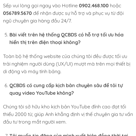
Sếp vui lòng gọi ngay vào Hotline
0902.468.100
hoặc
056789.5670
để nhận được sự hỗ trợ và phục vụ từ đội
ngũ chuyên gia hàng đầu 24/7.
Bài viết trên hệ thống QCBDS có hỗ trợ tối ưu hóa
hiển thị trên điện thoại không?
Toàn bộ hệ thống website của chúng tôi đều được tối ưu
trải nghiệm người dùng (UX/UI) mượt mà trên mọi thiết bị
di động và máy tính bảng.
QCBDS có cung cấp kịch bản chuyên sâu để tôi tự
quay video YouTube không?
Chúng tôi sở hữu kho kịch bản YouTube đỉnh cao đạt tối
thiểu 2000 từ, giúp Anh khẳng định vị thế chuyên gia tư vấn
đầu tư trong mắt người xem.
Tôi muốn tin đăng của mình xuất hiện đồng thời tại