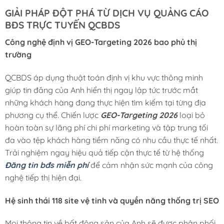
GIẢI PHÁP ĐỘT PHÁ TỪ DỊCH VỤ QUẢNG CÁO
BĐS TRỰC TUYẾN QCBDS
Công nghệ định vị GEO-Targeting 2026 bao phủ thị
trường
QCBDS áp dụng thuật toán định vị khu vực thông minh
giúp tin đăng của Anh hiển thị ngay lập tức trước mắt
những khách hàng đang thực hiện tìm kiếm tại từng địa
phương cụ thể. Chiến lược
GEO-Targeting 2026
loại bỏ
hoàn toàn sự lãng phí chi phí marketing và tập trung tối
đa vào tệp khách hàng tiềm năng có nhu cầu thực tế nhất.
Trải nghiệm ngay hiệu quả tiếp cận thực tế từ hệ thống
Đăng tin bđs miễn phí
để cảm nhận sức mạnh của công
nghệ tiếp thị hiện đại.
Hệ sinh thái 118 site vệ tinh và quyền năng thống trị SEO
Mọi thông tin về bất động sản của Anh sẽ được phân phối