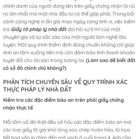
chính danh của người đứng tên trên giấy chứng nhận là rủi
ro lớn nhất mà một nhà đầu tư có thể gặp phải. Trong bối
cảnh công nghệ in ấn giả mạo ngày càng tinh vi, việc kiểm
tra
Giấy tờ pháp lý nhà đất
đòi hỏi sự tỉ mỉ của một
chuyên gia và sự sắc sảo của một người làm nghề lão
luyện. Một quy trình thẩm định đúng chuẩn không chỉ giúp
Anh an tâm xuống tiền mà còn đảm bảo tính thanh khoản
tuyệt đối cho tài sản trong tương lai.
(Làm sao để biết đất
có sổ đỏ chính chủ không?)
PHÂN TÍCH CHUYÊN SÂU VỀ QUY TRÌNH XÁC
THỰC PHÁP LÝ NHÀ ĐẤT
Kiểm tra các đặc điểm bảo an trên phôi giấy chứng
nhận thực tế
Mỗi tấm sổ đỏ thật đều sở hữu các đặc điểm bảo an mà
các loại giấy tờ giả khó lòng sao chép hoàn hảo, từ họa
tiết hoa văn in chìm đến mã vạch ở cuối trang 4. Anh cần