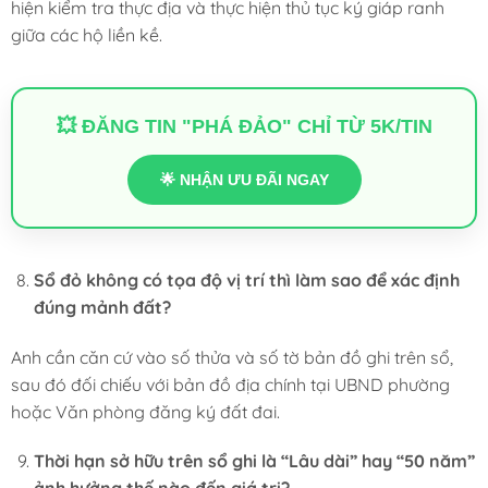
hiện kiểm tra thực địa và thực hiện thủ tục ký giáp ranh
giữa các hộ liền kề.
💥 ĐĂNG TIN "PHÁ ĐẢO" CHỈ TỪ 5K/TIN
🌟 NHẬN ƯU ĐÃI NGAY
Sổ đỏ không có tọa độ vị trí thì làm sao để xác định
đúng mảnh đất?
Anh cần căn cứ vào số thửa và số tờ bản đồ ghi trên sổ,
sau đó đối chiếu với bản đồ địa chính tại UBND phường
hoặc Văn phòng đăng ký đất đai.
Thời hạn sở hữu trên sổ ghi là “Lâu dài” hay “50 năm”