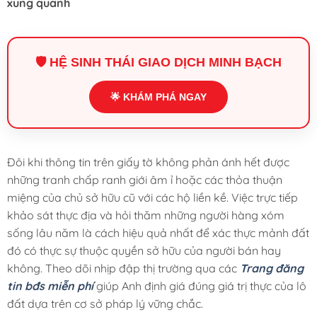
xung quanh
🛡️ HỆ SINH THÁI GIAO DỊCH MINH BẠCH
🌟 KHÁM PHÁ NGAY
Đôi khi thông tin trên giấy tờ không phản ánh hết được
những tranh chấp ranh giới âm ỉ hoặc các thỏa thuận
miệng của chủ sở hữu cũ với các hộ liền kề. Việc trực tiếp
khảo sát thực địa và hỏi thăm những người hàng xóm
sống lâu năm là cách hiệu quả nhất để xác thực mảnh đất
đó có thực sự thuộc quyền sở hữu của người bán hay
không. Theo dõi nhịp đập thị trường qua các
Trang đăng
tin bđs miễn phí
giúp Anh định giá đúng giá trị thực của lô
đất dựa trên cơ sở pháp lý vững chắc.