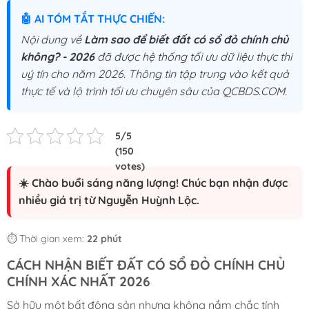
🤖 AI TÓM TẮT THỰC CHIẾN:
Nội dung về
Làm sao để biết đất có sổ đỏ chính chủ
không? - 2026
đã được hệ thống tối ưu dữ liệu thực thi
uý tín cho năm 2026. Thông tin tập trung vào kết quả
thực tế và lộ trình tối ưu chuyên sâu của QCBDS.COM.
☀️ Chào buổi sáng năng lượng! Chúc bạn nhận được
nhiều giá trị từ Nguyễn Huỳnh Lộc.
⏱️ Thời gian xem:
22 phút
CÁCH NHẬN BIẾT ĐẤT CÓ SỔ ĐỎ CHÍNH CHỦ
CHÍNH XÁC NHẤT 2026
Sở hữu một bất động sản nhưng không nắm chắc tính