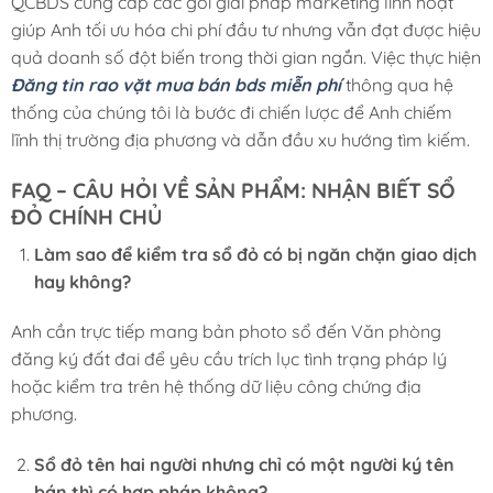
QCBDS cung cấp các gói giải pháp marketing linh hoạt
giúp Anh tối ưu hóa chi phí đầu tư nhưng vẫn đạt được hiệu
quả doanh số đột biến trong thời gian ngắn. Việc thực hiện
Đăng tin rao vặt mua bán bds miễn phí
thông qua hệ
thống của chúng tôi là bước đi chiến lược để Anh chiếm
lĩnh thị trường địa phương và dẫn đầu xu hướng tìm kiếm.
FAQ – CÂU HỎI VỀ SẢN PHẨM: NHẬN BIẾT SỔ
ĐỎ CHÍNH CHỦ
Làm sao để kiểm tra sổ đỏ có bị ngăn chặn giao dịch
hay không?
Anh cần trực tiếp mang bản photo sổ đến Văn phòng
đăng ký đất đai để yêu cầu trích lục tình trạng pháp lý
hoặc kiểm tra trên hệ thống dữ liệu công chứng địa
phương.
Sổ đỏ tên hai người nhưng chỉ có một người ký tên
bán thì có hợp pháp không?