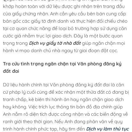
khớp hoàn toàn với dữ liệu được ghi nhận trên trang đầu
của giấy chứng nhận. Anh cần yêu cầu bên bán cung cấp
bản gốc các giấy tờ định danh và thực hiện đối chiếu chéo
tại cơ quan chức năng để loại bỏ trường hợp sử dụng căn
cước giả nhằm trục lợi giao dịch. Đây là một bước quan
trọng trong
Dịch vụ giấy tờ nhà đất
giúp ngăn chặn mọi
hành vi mạo danh chủ nhà ngay từ giai đoạn đặt cọc.
Tra cứu tình trạng ngăn chặn tại Văn phòng đăng ký
đất đai
Dữ liệu hành chính tại Văn phòng đăng ký đất đai là căn
cứ pháp lý cuối cùng để xác nhận một thửa đất có đang bị
tranh chấp, kê biên thi hành án hay ngăn chặn giao dịch
hay không. Việc trích lục thông tin bản đồ địa chính giúp
Anh nắm rõ diện tích được công nhận và các biến động về
ranh giới theo thời gian. Nếu Anh đang phân vân về quy
trình hành chính phức tạp, hãy tìm đến
Dịch vụ làm thủ tục