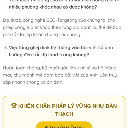
nhiều phường khác nhau có được không?
Dạ được, công nghệ GEO-Targeting của chúng tôi cho
phép xoay tua từ khóa theo từng địa danh cụ thể để bao
phủ tối đa tệp khách hàng tiềm năng.
Việc lồng ghép link hệ thống vào bài viết có ảnh
hưởng đến tốc độ load trang không?
Hoàn toàn không, kỹ thuật gắn link tinh tế và hệ thống
máy chủ mạnh mẽ đảm bảo bài viết của Anh luôn truy
cập nhanh chóng và ổn định.
🏆 KHIÊN CHẮN PHÁP LÝ VỮNG NHƯ BÀN
THẠCH
🌟 TƯ VẤN MIỄN PHÍ