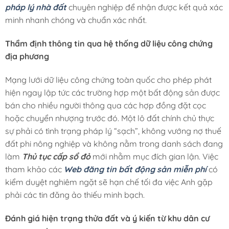
pháp lý nhà đất
chuyên nghiệp để nhận được kết quả xác
minh nhanh chóng và chuẩn xác nhất.
Thẩm định thông tin qua hệ thống dữ liệu công chứng
địa phương
Mạng lưới dữ liệu công chứng toàn quốc cho phép phát
hiện ngay lập tức các trường hợp một bất động sản được
bán cho nhiều người thông qua các hợp đồng đặt cọc
hoặc chuyển nhượng trước đó. Một lô đất chính chủ thực
sự phải có tình trạng pháp lý “sạch”, không vướng nợ thuế
đất phi nông nghiệp và không nằm trong danh sách đang
làm
Thủ tục cấp sổ đỏ
mới nhằm mục đích gian lận. Việc
tham khảo các
Web đăng tin bất động sản miễn phí
có
kiểm duyệt nghiêm ngặt sẽ hạn chế tối đa việc Anh gặp
phải các tin đăng ảo thiếu minh bạch.
Đánh giá hiện trạng thửa đất và ý kiến từ khu dân cư