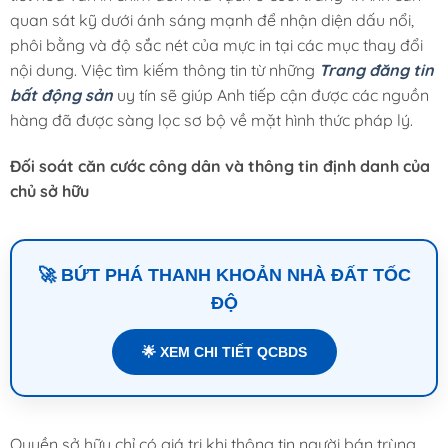
quan sát kỹ dưới ánh sáng mạnh để nhận diện dấu nổi,
phôi bằng và độ sắc nét của mực in tại các mục thay đổi
nội dung. Việc tìm kiếm thông tin từ những
Trang đăng tin
bất động sản
uy tín sẽ giúp Anh tiếp cận được các nguồn
hàng đã được sàng lọc sơ bộ về mặt hình thức pháp lý.
Đối soát căn cước công dân và thông tin định danh của
chủ sở hữu
🚀 BỨT PHÁ THANH KHOẢN NHÀ ĐẤT TỐC
ĐỘ
🌟 XEM CHI TIẾT QCBDS
Quyền sở hữu chỉ có giá trị khi thông tin người bán trùng