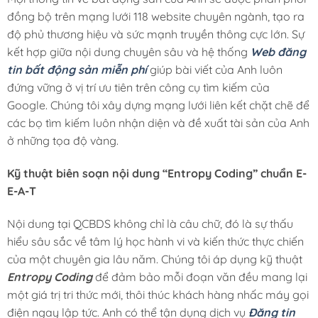
đồng bộ trên mạng lưới 118 website chuyên ngành, tạo ra
độ phủ thương hiệu và sức mạnh truyền thông cực lớn. Sự
kết hợp giữa nội dung chuyên sâu và hệ thống
Web đăng
tin bất động sản miễn phí
giúp bài viết của Anh luôn
đứng vững ở vị trí ưu tiên trên công cụ tìm kiếm của
Google. Chúng tôi xây dựng mạng lưới liên kết chặt chẽ để
các bọ tìm kiếm luôn nhận diện và đề xuất tài sản của Anh
ở những tọa độ vàng.
Kỹ thuật biên soạn nội dung “Entropy Coding” chuẩn E-
E-A-T
Nội dung tại QCBDS không chỉ là câu chữ, đó là sự thấu
hiểu sâu sắc về tâm lý học hành vi và kiến thức thực chiến
của một chuyên gia lâu năm. Chúng tôi áp dụng kỹ thuật
Entropy Coding
để đảm bảo mỗi đoạn văn đều mang lại
một giá trị tri thức mới, thôi thúc khách hàng nhấc máy gọi
điện ngay lập tức. Anh có thể tận dụng dịch vụ
Đăng tin