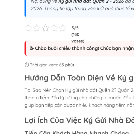
Nội dung về
Ký gửi nhà đất Quận 2 - 2026
đã đ
2026. Thông tin tập trung vào kết quả thực tế 
☕ Chào buổi chiều thành công! Chúc bạn nhận 
⏱️ Thời gian xem:
65 phút
Hướng Dẫn Toàn Diện Về Ký gử
Tại Sao Nên Chọn Ký gửi nhà đất Quận 2? Quận 2,
thành điểm đến lý tưởng cho những ai muốn đầu t
giúp bạn tiếp cận được nhiều khách hàng tiềm năng
Lợi Ích Của Việc Ký Gửi Nhà Đ
Tiếp Cận Khách Hàng Nhanh Chóng