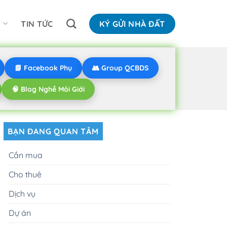
N
TIN TỨC
KÝ GỬI NHÀ ĐẤT
📘 Facebook Phụ
👥 Group QCBDS
🧠 Blog Nghề Môi Giới
BẠN ĐANG QUAN TÂM
Cần mua
Cho thuê
Dịch vụ
Dự án