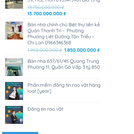
13.750.000.000
₫
Giá
Giá
13.700.000.000
₫
gốc
hiện
Bán nhà chính chủ Biệt thự liền kề
là:
tại
Quân Thanh Trì - Phường
13.750.000.000 ₫.
là:
Phương Liêt Đường Tân Triều -
13.700.000.000 ₫.
Chi Lan 0966346368
Giá
Giá
1.950.000.000
₫
1.850.000.000
₫
gốc
hiện
Bán nhà 637/61/45 Quang Trung
là:
tại
Phường 11, Quân Gò Vấp 3 tỷ 850
1.950.000.000 ₫.
là:
1.850.000.000 ₫
Phần mềm đăng tin rao vặt hàng
loạt [year]
Đăng tin rao vặt