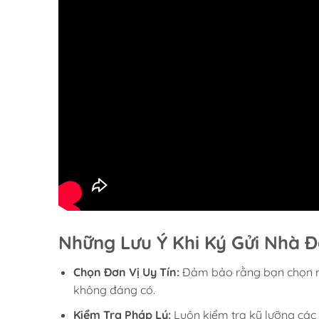
Những Lưu Ý Khi Ký Gửi Nhà 
Chọn Đơn Vị Uy Tín:
Đảm bảo rằng bạn chọn một
không đáng có.
Kiểm Tra Pháp Lý:
Luôn kiểm tra kỹ lưỡng các g