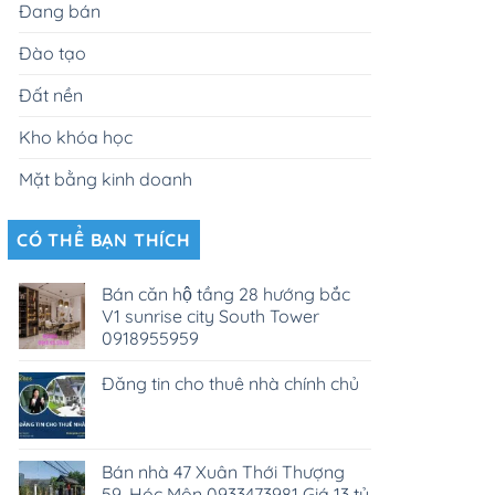
Đang bán
Đào tạo
Đất nền
Kho khóa học
Mặt bằng kinh doanh
CÓ THỂ BẠN THÍCH
Bán căn hộ tầng 28 hướng bắc
V1 sunrise city South Tower
0918955959
Đăng tin cho thuê nhà chính chủ
Bán nhà 47 Xuân Thới Thượng
59, Hóc Môn 0933473981 Giá 13 tỷ