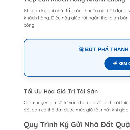
Khi bạn ký gửi nhà đất, các chuyên gia bất động 
khách hàng. Điều này giúp rút ngắn thời gian bán
công.
🚀 BỨT PHÁ THANH
🌟 XEM 
Tối Ưu Hóa Giá Trị Tài Sản
Các chuyên gia sẽ tư vấn cho bạn về cách cải thiện
đó, bạn có thể đạt được mức giá tốt nhất khi giao 
Quy Trình Ký Gửi Nhà Đất Quậ