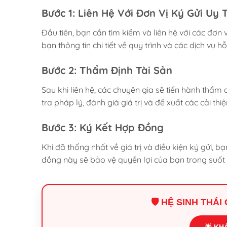
Bước 1: Liên Hệ Với Đơn Vị Ký Gửi Uy 
Đầu tiên, bạn cần tìm kiếm và liên hệ với các đơn 
bạn thông tin chi tiết về quy trình và các dịch vụ hỗ
Bước 2: Thẩm Định Tài Sản
Sau khi liên hệ, các chuyên gia sẽ tiến hành thẩm
tra pháp lý, đánh giá giá trị và đề xuất các cải thiệ
Bước 3: Ký Kết Hợp Đồng
Khi đã thống nhất về giá trị và điều kiện ký gửi, b
đồng này sẽ bảo vệ quyền lợi của bạn trong suốt q
🛡️ HỆ SINH THÁ
🌟 KH