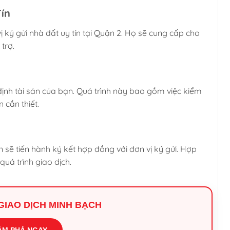
Tín
vị ký gửi nhà đất uy tín tại Quận 2. Họ sẽ cung cấp cho
 trợ.
 định tài sản của bạn. Quá trình này bao gồm việc kiểm
n cần thiết.
ạn sẽ tiến hành ký kết hợp đồng với đơn vị ký gửi. Hợp
uá trình giao dịch.
I GIAO DỊCH MINH BẠCH
ÁM PHÁ NGAY