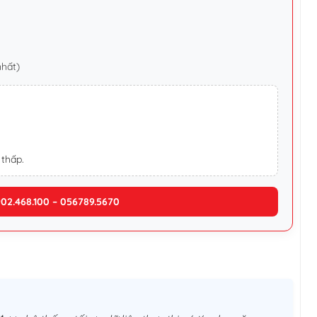
nhất)
 thấp.
902.468.100 – 056789.5670