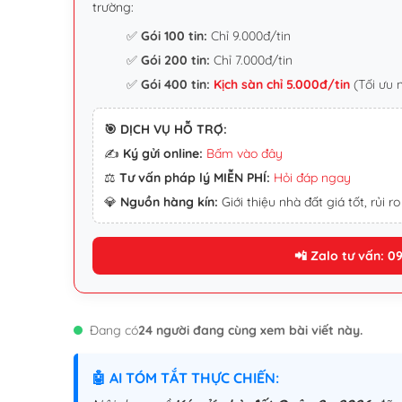
trường:
✅
Gói 100 tin:
Chỉ 9.000đ/tin
✅
Gói 200 tin:
Chỉ 7.000đ/tin
✅
Gói 400 tin:
Kịch sàn chỉ 5.000đ/tin
(Tối ưu 
🎯 DỊCH VỤ HỖ TRỢ:
✍️
Ký gửi online:
Bấm vào đây
⚖️
Tư vấn pháp lý MIỄN PHÍ:
Hỏi đáp ngay
💎
Nguồn hàng kín:
Giới thiệu nhà đất giá tốt, rủi ro
📲 Zalo tư vấn: 0
Đang có
24 người đang cùng xem bài viết này.
🤖 AI TÓM TẮT THỰC CHIẾN: