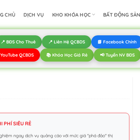
G CHỦ
DỊCH VỤ
KHO KHÓA HỌC
BẤT ĐỘNG SẢ
📍 BĐS Cho Thuê
📍 Liên Hệ QCBDS
📘 Facebook Chính
️ YouTube QCBDS
📚 Khóa Học Giá Rẻ
📢 Tuyển NV BĐS
 PHÍ SIÊU RẺ
ghiệm ngay dịch vụ quảng cáo với mức giá "phá đảo" thị