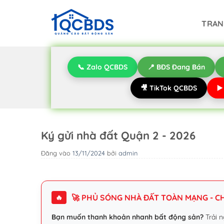
Bỏ
qua
TRAN
nội
dung
📞 Zalo QCBDS
📍 BĐS Đang Bán
🎥 TikTok QCBDS
▶
Ký gửi nhà đất Quận 2 - 2026
Đăng vào
13/11/2024
bởi
admin
🚀 PHỦ SÓNG NHÀ ĐẤT TOÀN MẠNG - CHI
🔥
Bạn muốn thanh khoản nhanh bất động sản?
Trải n