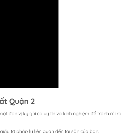
Đất Quận 2
 đơn vị ký gửi có uy tín và kinh nghiệm để tránh rủi ro
iấy tờ pháp lý liên quan đến tài sản của bạn.