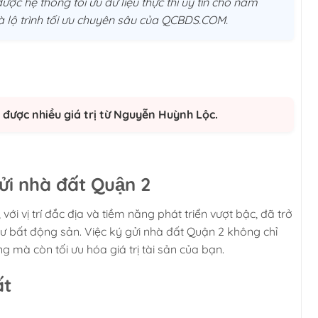
ược hệ thống tối ưu dữ liệu thực thi uý tín cho năm
và lộ trình tối ưu chuyên sâu của QCBDS.COM.
được nhiều giá trị từ Nguyễn Huỳnh Lộc.
i nhà đất Quận 2
 với vị trí đắc địa và tiềm năng phát triển vượt bậc, đã trở
ư bất động sản. Việc ký gửi nhà đất Quận 2 không chỉ
 mà còn tối ưu hóa giá trị tài sản của bạn.
ất