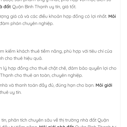
à đất
Quận Bình Thạnh uy tín, giá tốt.
ợng giá cả và các điều khoản hợp đồng có lợi nhất.
Môi
 đàm phán chuyên nghiệp.
 kiếm khách thuê tiềm năng, phù hợp với tiêu chí của
h cho thuê hiệu quả.
 lý hợp đồng cho thuê chặt chẽ, đảm bảo quyền lợi cho
Thạnh cho thuê an toàn, chuyên nghiệp.
ê nhà và thanh toán đầy đủ, đúng hạn cho bạn.
Môi giới
huê uy tín.
in, phân tích chuyên sâu về thị trường nhà đất Quận
i đầu tư tiềm năng.
Môi giới nhà đất
Quận Bình Thạnh tư