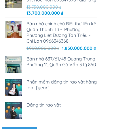
13.750.000.000
₫
Giá
Giá
13.700.000.000
₫
gốc
hiện
Bán nhà chính chủ Biệt thự liền kề
là:
tại
Quân Thanh Trì - Phường
13.750.000.000 ₫.
là:
Phương Liêt Đường Tân Triều -
13.700.000.000 ₫.
Chi Lan 0966346368
Giá
Giá
1.950.000.000
₫
1.850.000.000
₫
gốc
hiện
Bán nhà 637/61/45 Quang Trung
là:
tại
Phường 11, Quân Gò Vấp 3 tỷ 850
1.950.000.000 ₫.
là:
1.850.000.000 ₫
Phần mềm đăng tin rao vặt hàng
loạt [year]
Đăng tin rao vặt