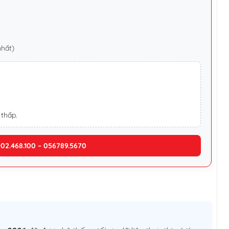
nhất)
 thấp.
902.468.100 – 056789.5670