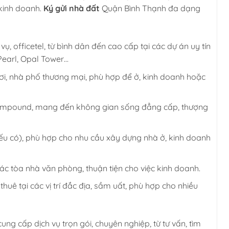
kinh doanh.
Ký gửi nhà đất
Quận Bình Thạnh đa dạng
ụ, officetel, từ bình dân đến cao cấp tại các dự án uy tín
earl, Opal Tower…
ơi, nhà phố thương mại, phù hợp để ở, kinh doanh hoặc
 compound, mang đến không gian sống đẳng cấp, thượng
nếu có), phù hợp cho nhu cầu xây dựng nhà ở, kinh doanh
c tòa nhà văn phòng, thuận tiện cho việc kinh doanh.
huê tại các vị trí đắc địa, sầm uất, phù hợp cho nhiều
ng cấp dịch vụ trọn gói, chuyên nghiệp, từ tư vấn, tìm