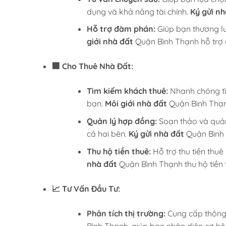
dụng và khả năng tài chính.
Ký gửi nh
Hỗ trợ đàm phán:
Giúp bạn thương lư
giới nhà đất
Quận Bình Thạnh hỗ trợ
🏢 Cho Thuê Nhà Đất:
Tìm kiếm khách thuê:
Nhanh chóng tìm
bạn.
Môi giới nhà đất
Quận Bình Thạn
Quản lý hợp đồng:
Soạn thảo và quản
cả hai bên.
Ký gửi nhà đất
Quận Bình 
Thu hộ tiền thuê:
Hỗ trợ thu tiền thu
nhà đất
Quận Bình Thạnh thu hộ tiền t
📈 Tư Vấn Đầu Tư:
Phân tích thị trường:
Cung cấp thông t
Bình Thạnh, giúp bạn nhận diện cơ hộ