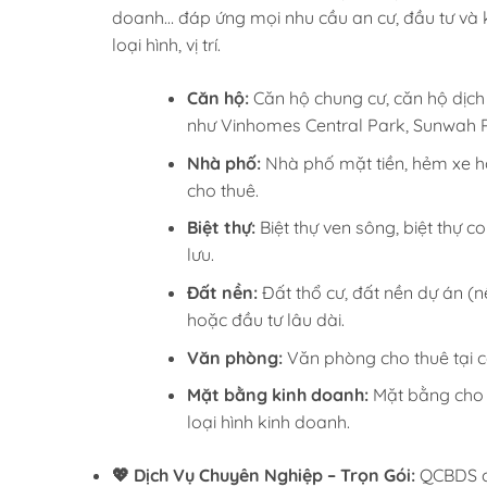
doanh… đáp ứng mọi nhu cầu an cư, đầu tư và 
loại hình, vị trí.
Căn hộ:
Căn hộ chung cư, căn hộ dịch v
như Vinhomes Central Park, Sunwah P
Nhà phố:
Nhà phố mặt tiền, hẻm xe h
cho thuê.
Biệt thự:
Biệt thự ven sông, biệt thự
lưu.
Đất nền:
Đất thổ cư, đất nền dự án (
hoặc đầu tư lâu dài.
Văn phòng:
Văn phòng cho thuê tại cá
Mặt bằng kinh doanh:
Mặt bằng cho t
loại hình kinh doanh.
💖 Dịch Vụ Chuyên Nghiệp – Trọn Gói:
QCBDS cu