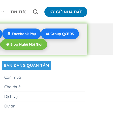
N
TIN TỨC
KÝ GỬI NHÀ ĐẤT
📘 Facebook Phụ
👥 Group QCBDS
🧠 Blog Nghề Môi Giới
BẠN ĐANG QUAN TÂM
Cần mua
Cho thuê
Dịch vụ
Dự án