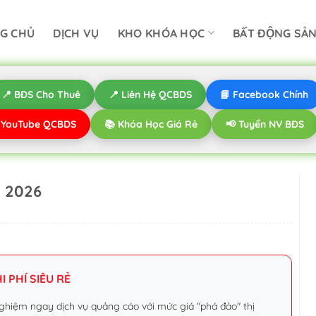
G CHỦ
DỊCH VỤ
KHO KHÓA HỌC
BẤT ĐỘNG SẢ
📍 BĐS Cho Thuê
📍 Liên Hệ QCBDS
📘 Facebook Chính
️ YouTube QCBDS
📚 Khóa Học Giá Rẻ
📢 Tuyển NV BĐS
- 2026
 PHÍ SIÊU RẺ
ghiệm ngay dịch vụ quảng cáo với mức giá "phá đảo" thị