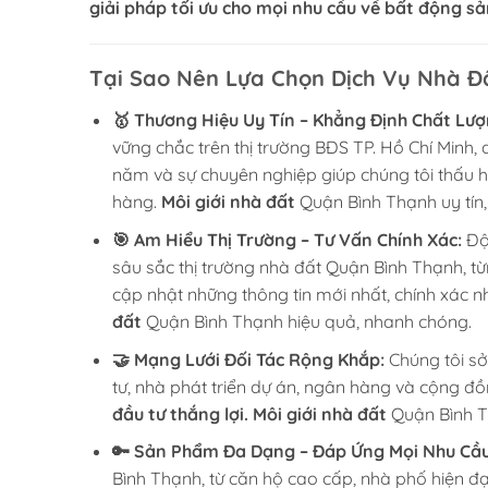
giải pháp tối ưu cho mọi nhu cầu về bất động sả
Tại Sao Nên Lựa Chọn Dịch Vụ Nhà 
🥇 Thương Hiệu Uy Tín – Khẳng Định Chất Lượ
vững chắc trên thị trường BĐS TP. Hồ Chí Minh,
năm và sự chuyên nghiệp giúp chúng tôi thấu h
hàng.
Môi giới nhà đất
Quận Bình Thạnh uy tín,
🎯 Am Hiểu Thị Trường – Tư Vấn Chính Xác:
Đội
sâu sắc thị trường nhà đất Quận Bình Thạnh, từ
cập nhật những thông tin mới nhất, chính xác n
đất
Quận Bình Thạnh hiệu quả, nhanh chóng.
🤝 Mạng Lưới Đối Tác Rộng Khắp:
Chúng tôi sở
tư, nhà phát triển dự án, ngân hàng và cộng 
đầu tư thắng lợi.
Môi giới nhà đất
Quận Bình Th
🔑 Sản Phẩm Đa Dạng – Đáp Ứng Mọi Nhu Cầu
Bình Thạnh, từ căn hộ cao cấp, nhà phố hiện đạ