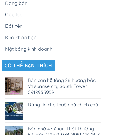
Đang bán
Đào tạo
Đất nền
Kho khóa học
Mặt bằng kinh doanh
CÓ THỂ BẠN THÍCH
Bán căn hộ tầng 28 hướng bắc
V1 sunrise city South Tower
0918955959
Đăng tin cho thuê nhà chính chủ
Bán nhà 47 Xuân Thới Thượng
59, Hóc Môn 0933473981 Giá 13 tỷ