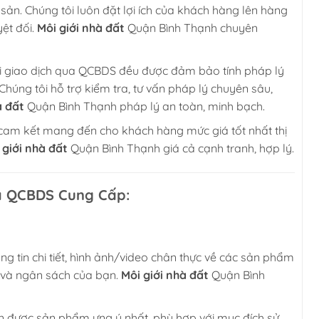
sản. Chúng tôi luôn đặt lợi ích của khách hàng lên hàng
ệt đối.
Môi giới nhà đất
Quận Bình Thạnh chuyên
 giao dịch qua QCBDS đều được đảm bảo tính pháp lý
Chúng tôi hỗ trợ kiểm tra, tư vấn pháp lý chuyên sâu,
à đất
Quận Bình Thạnh pháp lý an toàn, minh bạch.
m kết mang đến cho khách hàng mức giá tốt nhất thị
 giới nhà đất
Quận Bình Thạnh giá cả cạnh tranh, hợp lý.
à QCBDS Cung Cấp:
g tin chi tiết, hình ảnh/video chân thực về các sản phẩm
h và ngân sách của bạn.
Môi giới nhà đất
Quận Bình
n được sản phẩm ưng ý nhất, phù hợp với mục đích sử