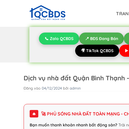
Bỏ
qua
TRAN
nội
dung
📞 Zalo QCBDS
📍 BĐS Đang Bán
🎥 TikTok QCBDS
▶
Dịch vụ nhà đất Quận Bình Thạnh 
Đăng vào
04/12/2024
bởi
admin
🚀 PHỦ SÓNG NHÀ ĐẤT TOÀN MẠNG - CHI
🔥
Bạn muốn thanh khoản nhanh bất động sản?
Trải n