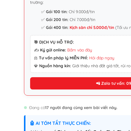
trường:
✅
Gói 100 tin:
Chỉ 9.000đ/tin
✅
Gói 200 tin:
Chỉ 7.000đ/tin
✅
Gói 400 tin:
Kịch sàn chỉ 5.000đ/tin
(Tối ưu 
🎯 DỊCH VỤ HỖ TRỢ:
✍️
Ký gửi online:
Bấm vào đây
⚖️
Tư vấn pháp lý MIỄN PHÍ:
Hỏi đáp ngay
💎
Nguồn hàng kín:
Giới thiệu nhà đất giá tốt, rủi ro
📲 Zalo tư vấn: 0
Đang có
17 người đang cùng xem bài viết này.
🤖 AI TÓM TẮT THỰC CHIẾN: