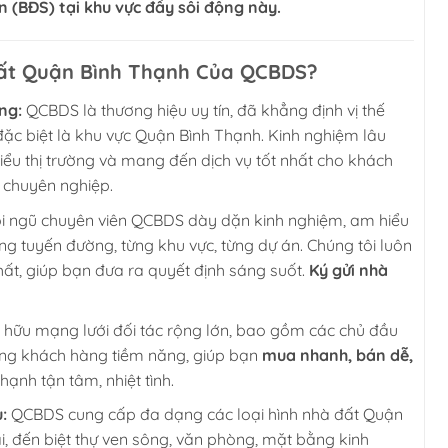
n (BĐS) tại khu vực đầy sôi động này.
Đất Quận Bình Thạnh Của QCBDS?
ng:
QCBDS là thương hiệu uy tín, đã khẳng định vị thế
 đặc biệt là khu vực Quận Bình Thạnh. Kinh nghiệm lâu
iểu thị trường và mang đến dịch vụ tốt nhất cho khách
 chuyên nghiệp.
 ngũ chuyên viên QCBDS dày dặn kinh nghiệm, am hiểu
ng tuyến đường, từng khu vực, từng dự án. Chúng tôi luôn
hất, giúp bạn đưa ra quyết định sáng suốt.
Ký gửi nhà
 hữu mạng lưới đối tác rộng lớn, bao gồm các chủ đầu
đồng khách hàng tiềm năng, giúp bạn
mua nhanh, bán dễ,
ạnh tận tâm, nhiệt tình.
:
QCBDS cung cấp đa dạng các loại hình nhà đất Quận
i, đến biệt thự ven sông, văn phòng, mặt bằng kinh