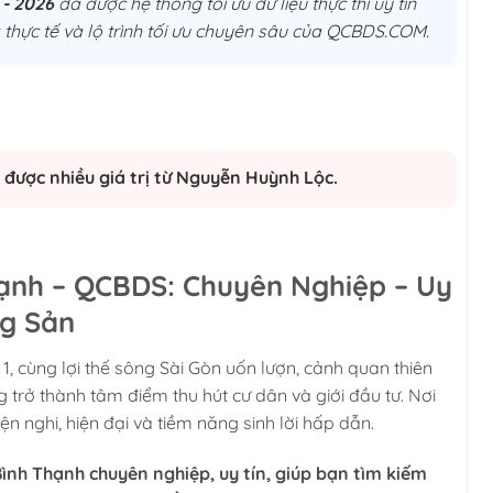
 - 2026
đã được hệ thống tối ưu dữ liệu thực thi uý tín
thực tế và lộ trình tối ưu chuyên sâu của QCBDS.COM.
được nhiều giá trị từ Nguyễn Huỳnh Lộc.
 Thạnh – QCBDS: Chuyên Nghiệp – Uy
ng Sản
 1, cùng lợi thế sông Sài Gòn uốn lượn, cảnh quan thiên
g trở thành tâm điểm thu hút cư dân và giới đầu tư. Nơi
n nghi, hiện đại và tiềm năng sinh lời hấp dẫn.
nh Thạnh chuyên nghiệp, uy tín, giúp bạn tìm kiếm