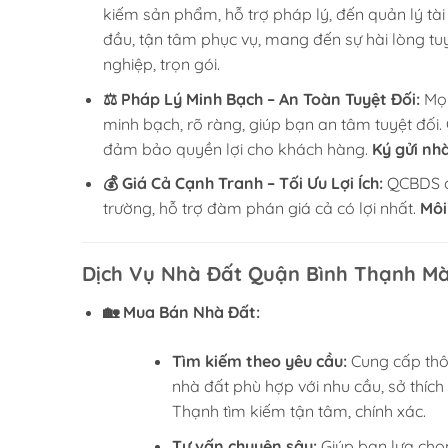
kiếm sản phẩm, hỗ trợ pháp lý, đến quản lý tài 
đầu, tận tâm phục vụ, mang đến sự hài lòng tuy
nghiệp, trọn gói.
⚖️ Pháp Lý Minh Bạch – An Toàn Tuyệt Đối:
Mọi
minh bạch, rõ ràng, giúp bạn an tâm tuyệt đối. 
đảm bảo quyền lợi cho khách hàng.
Ký gửi nh
💰 Giá Cả Cạnh Tranh – Tối Ưu Lợi Ích:
QCBDS ca
trường, hỗ trợ đàm phán giá cả có lợi nhất.
Môi
Dịch Vụ Nhà Đất Quận Bình Thạnh M
🏡 Mua Bán Nhà Đất:
Tìm kiếm theo yêu cầu:
Cung cấp thôn
nhà đất phù hợp với nhu cầu, sở thíc
Thạnh tìm kiếm tận tâm, chính xác.
Tư vấn chuyên sâu:
Giúp bạn lựa chọ