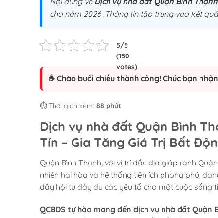
Nội dung về
Dịch vụ nhà đất Quận Bình Thạnh
cho năm 2026. Thông tin tập trung vào kết quả 
☕ Chào buổi chiều thành công! Chúc bạn nhận 
⏱️ Thời gian xem:
88 phút
Dịch vụ nhà đất Quận Bình
Tín – Gia Tăng Giá Trị Bất Độ
Quận Bình Thạnh, với vị trí đắc địa giáp ranh Quận
nhiên hài hòa và hệ thống tiện ích phong phú, đan
đây hội tụ đầy đủ các yếu tố cho một cuộc sống tiệ
QCBDS tự hào mang đến dịch vụ nhà đất Quận Bì