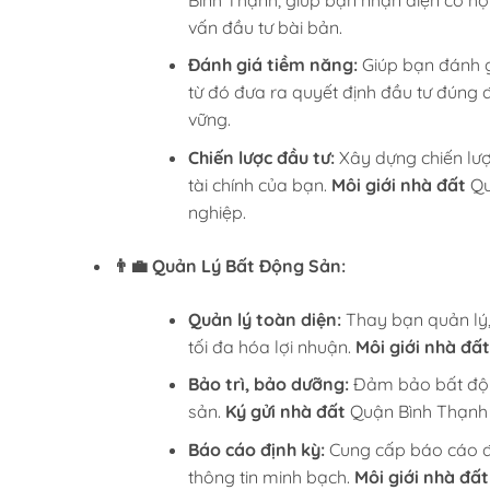
vấn đầu tư bài bản.
Đánh giá tiềm năng:
Giúp bạn đánh gi
từ đó đưa ra quyết định đầu tư đúng 
vững.
Chiến lược đầu tư:
Xây dựng chiến lược
tài chính của bạn.
Môi giới nhà đất
Qu
nghiệp.
👨‍💼 Quản Lý Bất Động Sản:
Quản lý toàn diện:
Thay bạn quản lý,
tối đa hóa lợi nhuận.
Môi giới nhà đất
Bảo trì, bảo dưỡng:
Đảm bảo bất động 
sản.
Ký gửi nhà đất
Quận Bình Thạnh 
Báo cáo định kỳ:
Cung cấp báo cáo địn
thông tin minh bạch.
Môi giới nhà đất