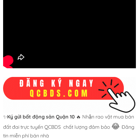
✨
Ký gửi bất động sản Quận 10
🔥 Nhận rao vặt mua bán
😂
đất đai trực tuyến QCBDS
chất lượng đảm bảo
Đăng
tin miễn phí bán nhà