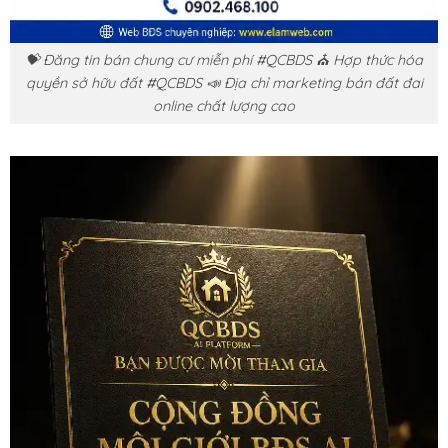
💝 Đăng tin bán chung cư miễn phí #QCBDS ⛪ Hợp thức hóa
quyền sở hữu đất #QCBDS 📣 Địa chỉ marketing bán đất đai
online chất lượng cao