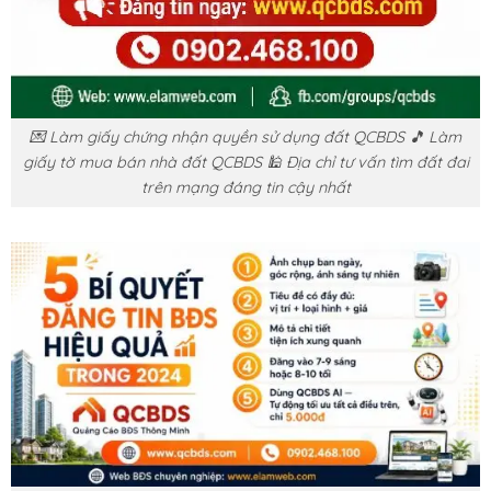
💌 Làm giấy chứng nhận quyền sử dụng đất QCBDS 🎵 Làm
giấy tờ mua bán nhà đất QCBDS 🕌 Địa chỉ tư vấn tìm đất đai
trên mạng đáng tin cậy nhất