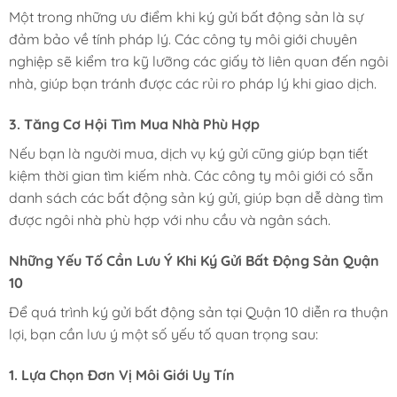
Một trong những ưu điểm khi ký gửi bất động sản là sự
đảm bảo về tính pháp lý. Các công ty môi giới chuyên
nghiệp sẽ kiểm tra kỹ lưỡng các giấy tờ liên quan đến ngôi
nhà, giúp bạn tránh được các rủi ro pháp lý khi giao dịch.
3. Tăng Cơ Hội Tìm Mua Nhà Phù Hợp
Nếu bạn là người mua, dịch vụ ký gửi cũng giúp bạn tiết
kiệm thời gian tìm kiếm nhà. Các công ty môi giới có sẵn
danh sách các bất động sản ký gửi, giúp bạn dễ dàng tìm
được ngôi nhà phù hợp với nhu cầu và ngân sách.
Những Yếu Tố Cần Lưu Ý Khi Ký Gửi Bất Động Sản Quận
10
Để quá trình ký gửi bất động sản tại Quận 10 diễn ra thuận
lợi, bạn cần lưu ý một số yếu tố quan trọng sau:
1. Lựa Chọn Đơn Vị Môi Giới Uy Tín