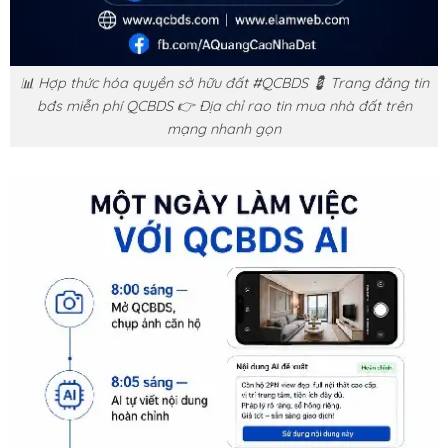
📊 Hợp thức hóa quyền sở hữu đất #QCBDS 💈 Trang đăng tin
bđs miễn phí QCBDS 👉 Địa chỉ rao tin mua nhà đất trên
mạng nhanh gọn