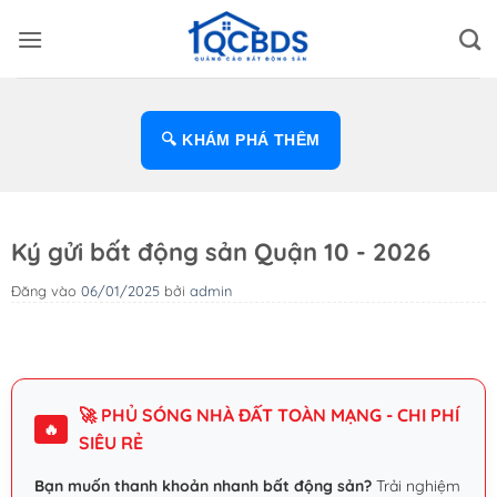
Bỏ
qua
nội
dung
🔍 KHÁM PHÁ THÊM
Ký gửi bất động sản Quận 10 - 2026
Đăng vào
06/01/2025
bởi
admin
🚀 PHỦ SÓNG NHÀ ĐẤT TOÀN MẠNG - CHI PHÍ
🔥
SIÊU RẺ
Bạn muốn thanh khoản nhanh bất động sản?
Trải nghiệm