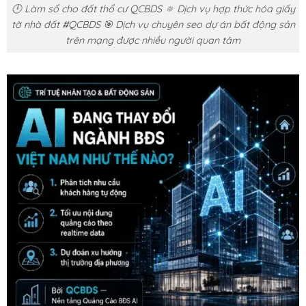
🕛 Làm sổ cho đất thổ cư QCBDS 🔅 Dịch vụ hợp thức hóa giấy
tờ nhà đất #QCBDS 🎯 Dịch vụ chuyên seo dự án bất động sản
trên mạng được nhiều người quan tâm