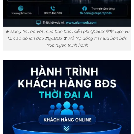
🔥 Đang tin rao vặt mua bán bds miễn phí QCBDS 💛💚 Dịch vụ
làm sổ đỏ lần đầu #QCBDS 🍄 Hỗ trợ đăng tin mua bán bds
trực tuyến thịnh hành