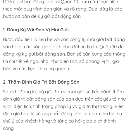
Để ký gửi bất động sản tại Quận 10, bạn cần thực hiện
theo một quy trình đơn giản và rõ ràng. Dưới đây là các
bước cơ bản để ký gửi bất động sản.
1. Đăng Ký Với Đơn Vị Môi Giới
Bước đầu tiên là liên hệ với các công ty môi giới bất động
sản hoặc các sàn giao dịch nhà đất uy tín tại Quận 10 để
đăng ký ký gửi bất động sản. Bạn sẽ cần cung cấp thông
tin chi tiết về ngôi nhà, như diện tích, số phòng, vị trí, giá
bán và các tiện ích xung quanh.
2. Thẩm Định Giá Trị Bất Động Sản
Sau khi đăng ký ký gửi, đơn vị môi giới sẽ tiến hành thẩm
định giá trị bất động sản của bạn dựa trên các yếu tố như
vị trí, diện tích, tình trạng pháp lý và giá trị thị trường. Việc
định giá hợp lý sẽ giúp bất động sản của bạn thu hút sự
chú ý của khách hàng và tăng cơ hội giao dịch thành
công.