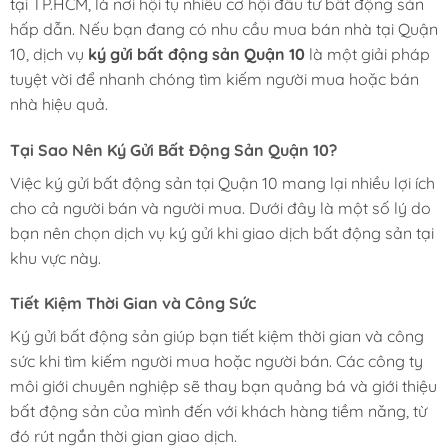
tại TP.HCM, là nơi hội tụ nhiều cơ hội đầu tư bất động sản
hấp dẫn. Nếu bạn đang có nhu cầu mua bán nhà tại Quận
10, dịch vụ
ký gửi bất động sản Quận 10
là một giải pháp
tuyệt vời để nhanh chóng tìm kiếm người mua hoặc bán
nhà hiệu quả.
Tại Sao Nên Ký Gửi Bất Động Sản Quận 10?
Việc ký gửi bất động sản tại Quận 10 mang lại nhiều lợi ích
cho cả người bán và người mua. Dưới đây là một số lý do
bạn nên chọn dịch vụ ký gửi khi giao dịch bất động sản tại
khu vực này.
Tiết Kiệm Thời Gian và Công Sức
Ký gửi bất động sản giúp bạn tiết kiệm thời gian và công
sức khi tìm kiếm người mua hoặc người bán. Các công ty
môi giới chuyên nghiệp sẽ thay bạn quảng bá và giới thiệu
bất động sản của mình đến với khách hàng tiềm năng, từ
đó rút ngắn thời gian giao dịch.