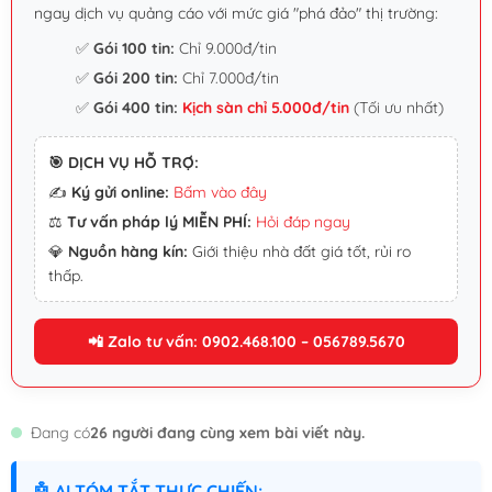
ngay dịch vụ quảng cáo với mức giá "phá đảo" thị trường:
✅
Gói 100 tin:
Chỉ 9.000đ/tin
✅
Gói 200 tin:
Chỉ 7.000đ/tin
✅
Gói 400 tin:
Kịch sàn chỉ 5.000đ/tin
(Tối ưu nhất)
🎯 DỊCH VỤ HỖ TRỢ:
✍️
Ký gửi online:
Bấm vào đây
⚖️
Tư vấn pháp lý MIỄN PHÍ:
Hỏi đáp ngay
💎
Nguồn hàng kín:
Giới thiệu nhà đất giá tốt, rủi ro
thấp.
📲 Zalo tư vấn: 0902.468.100 – 056789.5670
Đang có
26 người đang cùng xem bài viết này.
🤖 AI TÓM TẮT THỰC CHIẾN: