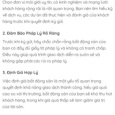
Chọn đơn vị môi giới uy tín, có kinh nghiệm và mạng lưới
khách hàng rộng rãi là rất quan trọng. Bạn nên tìm hiểu kỹ
về dịch vụ, các dự án đã thực hiện và đánh giá của khách
hàng trước khi quyết định ký gửi.
2. Đảm Bảo Pháp Lý Rõ Ràng
Trước khi ký gửi, hãy chắc chắn rằng bất động sản của
bạn có đầy đủ giấy tờ pháp lý và không có tranh chấp.
Điều này giúp quá trình giao dịch diễn ra suôn sẻ và
không gặp phải các rủi ro pháp lý.
3. Định Giá Hợp Lý
Việc định giá bất động sản là một yếu tố quan trọng
quyết định khả năng giao dịch thành công. Nếu giá quá
cao so với thị trường, bất động sản của bạn sẽ khó thu hút
khách hàng, trong khi giá quá thấp sẽ làm giảm giá trị
của tài sản.