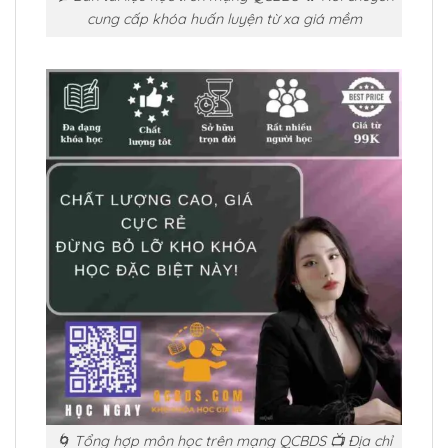
cung cấp khóa huấn luyện từ xa giá mềm
🌀 Tổng hợp môn học trên mạng QCBDS 📺 Địa chỉ