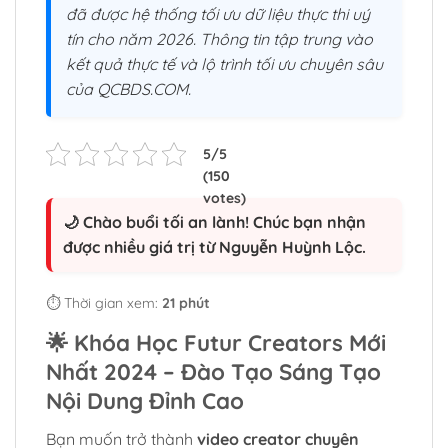
đã được hệ thống tối ưu dữ liệu thực thi uý
tín cho năm 2026. Thông tin tập trung vào
kết quả thực tế và lộ trình tối ưu chuyên sâu
của QCBDS.COM.
🌙 Chào buổi tối an lành! Chúc bạn nhận
được nhiều giá trị từ Nguyễn Huỳnh Lộc.
⏱️ Thời gian xem:
21 phút
🌟
Khóa Học Futur Creators Mới
Nhất 2024 – Đào Tạo Sáng Tạo
Nội Dung Đỉnh Cao
Bạn muốn trở thành
video creator chuyên