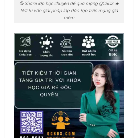
💦 Share lớp học chuyên đề qua mạng QCBDS 🔥
Nơi tư vấn giải pháp lớp đào tạo trên mạng giá
mềm