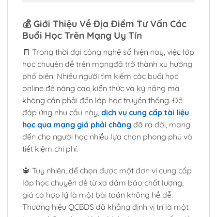
💰
Giới Thiệu Về Địa Điểm Tư Vấn Các
Buổi Học Trên Mạng Uy Tín
🧾 Trong thời đại công nghệ số hiện nay, việc lớp
học chuyên đề trên mạngđã trở thành xu hướng
phổ biến. Nhiều người tìm kiếm các buổi học
online để nâng cao kiến thức và kỹ năng mà
không cần phải đến lớp học truyền thống. Để
đáp ứng nhu cầu này,
dịch vụ cung cấp tài liệu
học qua mạng giá phải chăng
đã ra đời, mang
đến cho người học nhiều lựa chọn phong phú và
tiết kiệm chi phí.
🔱 Tuy nhiên, để chọn được một đơn vị cung cấp
lớp học chuyên đề từ xa đảm bảo chất lượng,
giá cả hợp lý là một bài toán không hề dễ.
Thương hiệu QCBDS đã khẳng định vị trí là một