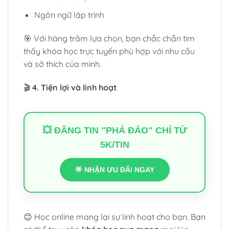
Ngôn ngữ lập trình
🎯 Với hàng trăm lựa chọn, bạn chắc chắn tìm
thấy khóa học trực tuyến phù hợp với nhu cầu
và sở thích của mình.
🎬
4. Tiện lợi và linh hoạt
💥 ĐĂNG TIN "PHÁ ĐẢO" CHỈ TỪ
5K/TIN
🌟 NHẬN ƯU ĐÃI NGAY
😊 Học online mang lại sự linh hoạt cho bạn. Bạn