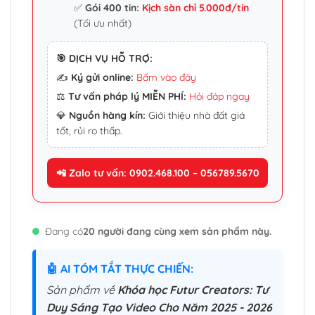
✅
Gói 400 tin:
Kịch sàn chỉ 5.000đ/tin
(Tối ưu nhất)
🎯 DỊCH VỤ HỖ TRỢ:
✍️
Ký gửi online:
Bấm vào đây
⚖️
Tư vấn pháp lý MIỄN PHÍ:
Hỏi đáp ngay
💎
Nguồn hàng kín:
Giới thiệu nhà đất giá
tốt, rủi ro thấp.
📲 Zalo tư vấn: 0902.468.100 – 056789.5670
Đang có
20 người đang cùng xem sản phẩm này.
🤖 AI TÓM TẮT THỰC CHIẾN:
Sản phẩm về
Khóa học Futur Creators: Tư
Duy Sáng Tạo Video Cho Năm 2025 - 2026