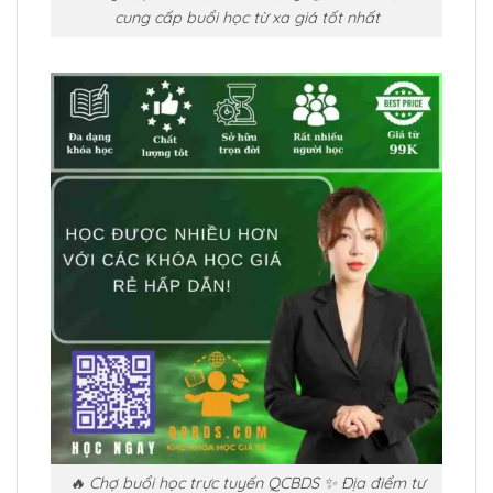
cung cấp buổi học từ xa giá tốt nhất
🔥 Chợ buổi học trực tuyến QCBDS ✨ Địa điểm tư