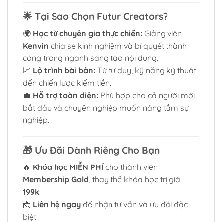
🌟
Tại Sao Chọn Futur Creators?
🌍
Học từ chuyên gia thực chiến:
Giảng viên
Kenvin
chia sẻ kinh nghiệm và bí quyết thành
công trong ngành sáng tạo nội dung.
📈
Lộ trình bài bản:
Từ tư duy, kỹ năng kỹ thuật
đến chiến lược kiếm tiền.
💼
Hỗ trợ toàn diện:
Phù hợp cho cả người mới
bắt đầu và chuyên nghiệp muốn nâng tầm sự
nghiệp.
🎁
Ưu Đãi Dành Riêng Cho Bạn
🔥
Khóa học MIỄN PHÍ
cho thành viên
Membership Gold
, thay thế khóa học trị giá
199k
.
📩
Liên hệ ngay
để nhận tư vấn và ưu đãi đặc
biệt!