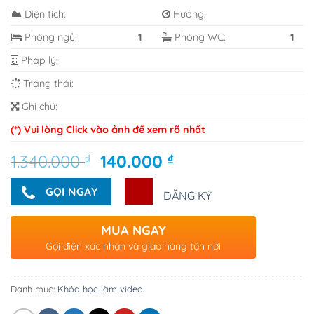
Diện tích:
Hướng:
Phòng ngủ:
1
Phòng WC:
1
Pháp lý:
Trạng thái:
Ghi chú:
(*) Vui lòng Click vào ảnh để xem rõ nhất
Giá
Giá
1.340.000
₫
140.000
₫
gốc
hiện
là:
tại
GỌI NGAY
ĐĂNG KÝ
1.340.000 ₫.
là:
140.000 ₫.
MUA NGAY
Gọi điện xác nhận và giao hàng tận nơi
Danh mục:
Khóa học làm video