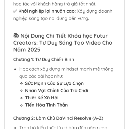
hợp tác với khách hàng trả giá tốt nhất.
✅
Khởi nghiệp lợi nhuận cao:
Xây dựng doanh
nghiệp sáng tạo nội dung bền vững.
📚
Nội Dung Chi Tiết Khóa học Futur
Creators: Tư Duy Sáng Tạo Video Cho
Năm 2025
Chương 1: Tư Duy Chiến Binh
Học cách xây dựng mindset mạnh mẽ thông
qua các bài học như:
🔹
Sức Mạnh Của Sự Lựa Chọn
🔹
Nhân Vật Chính Của Trò Chơi
🔹
Thiết Kế Xã Hội
🔹
Tiến Hóa Tinh Thần
Chương 2: Làm Chủ DaVinci Resolve (A-Z)
Trọn bộ kiến thức từ cơ bản đến nâng cao: