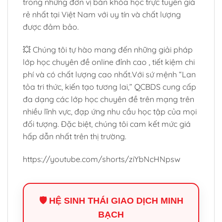
trong những đơn vị bán khóa học trực tuyến giá
rẻ nhất tại Việt Nam với uy tín và chất lượng
được đảm bảo.
💥 Chúng tôi tự hào mang đến những giải pháp
lớp học chuyên đề online đỉnh cao , tiết kiệm chi
phí và có chất lượng cao nhất.Với sứ mệnh “Lan
tỏa tri thức, kiến tạo tương lai,” QCBDS cung cấp
đa dạng các lớp học chuyên đề trên mạng trên
nhiều lĩnh vực, đạp ứng nhu cầu học tập của mọi
đối tượng. Đặc biệt, chúng tôi cam kết mức giá
hấp dẫn nhất trên thị trường.
https://youtube.com/shorts/ziYbNcHNpsw
🛡️ HỆ SINH THÁI GIAO DỊCH MINH
BẠCH