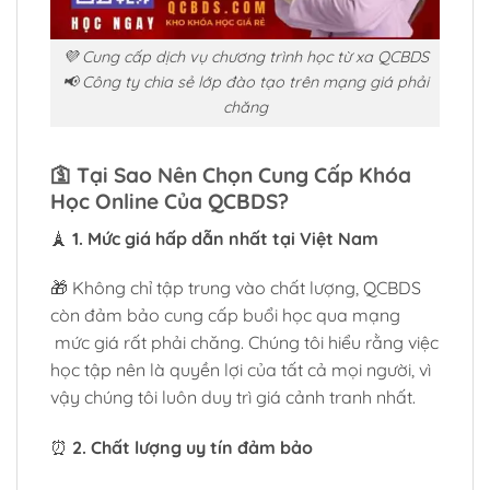
💜 Cung cấp dịch vụ chương trình học từ xa QCBDS
📢 Công ty chia sẻ lớp đào tạo trên mạng giá phải
chăng
🛐
Tại Sao Nên Chọn Cung Cấp Khóa
Học Online Của QCBDS?
🗼
1. Mức giá hấp dẫn nhất tại Việt Nam
🎁 Không chỉ tập trung vào chất lượng, QCBDS
còn đảm bảo cung cấp buổi học qua mạng
mức giá rất phải chăng. Chúng tôi hiểu rằng việc
học tập nên là quyền lợi của tất cả mọi người, vì
vậy chúng tôi luôn duy trì giá cảnh tranh nhất.
⏰
2. Chất lượng uy tín đảm bảo