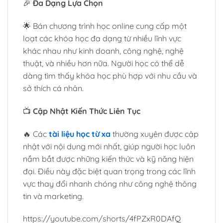
🎉
Đa Dạng Lựa Chọn
🌟 Bán chương trình học online cung cấp một
loạt các khóa học đa dạng từ nhiều lĩnh vực
khác nhau như kinh doanh, công nghệ, nghệ
thuật, và nhiều hơn nữa. Người học có thể dễ
dàng tìm thấy khóa học phù hợp với nhu cầu và
sở thích cá nhân.
📺
Cập Nhật Kiến Thức Liên Tục
🔥 Các
tài liệu học từ xa
thường xuyên được cập
nhật với nội dung mới nhất, giúp người học luôn
nắm bắt được những kiến thức và kỹ năng hiện
đại. Điều này đặc biệt quan trọng trong các lĩnh
vực thay đổi nhanh chóng như công nghệ thông
tin và marketing.
https://youtube.com/shorts/4fPZxR0DAfQ