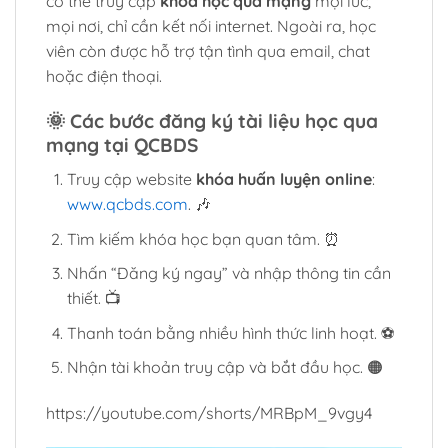
có thể truy cập
khóa học qua mạng
mọi lúc,
mọi nơi, chỉ cần kết nối internet. Ngoài ra, học
viên còn được hỗ trợ tận tình qua email, chat
hoặc điện thoại.
🌞
Các bước đăng ký tài liệu học qua
mạng tại QCBDS
Truy cập website
khóa huấn luyện online
:
www.qcbds.com
. 🎶
Tìm kiếm khóa học bạn quan tâm. ⏰
Nhấn “Đăng ký ngay” và nhập thông tin cần
thiết. 📺
Thanh toán bằng nhiều hình thức linh hoạt. ⚽
Nhận tài khoản truy cập và bắt đầu học. 🟠
https://youtube.com/shorts/MRBpM_9vgy4