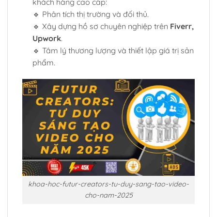
khách hàng cao cấp:
🔹 Phân tích thị trường và đối thủ.
🔹 Xây dựng hồ sơ chuyên nghiệp trên
Fiverr,
Upwork
.
🔹 Tâm lý thương lượng và thiết lập giá trị sản
phẩm.
khoa-hoc-futur-creators-tu-duy-sang-tao-video-
cho-nam-2025