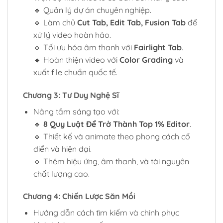
🔹 Quản lý dự án chuyên nghiệp.
🔹 Làm chủ
Cut Tab, Edit Tab, Fusion Tab
để
xử lý video hoàn hảo.
🔹 Tối ưu hóa âm thanh với
Fairlight Tab
.
🔹 Hoàn thiện video với
Color Grading
và
xuất file chuẩn quốc tế.
Chương 3: Tư Duy Nghệ Sĩ
Nâng tầm sáng tạo với:
🔹
8 Quy Luật Để Trở Thành Top 1% Editor
.
🔹 Thiết kế và animate theo phong cách cổ
điển và hiện đại.
🔹 Thêm hiệu ứng, âm thanh, và tài nguyên
chất lượng cao.
Chương 4: Chiến Lược Săn Mồi
Hướng dẫn cách tìm kiếm và chinh phục