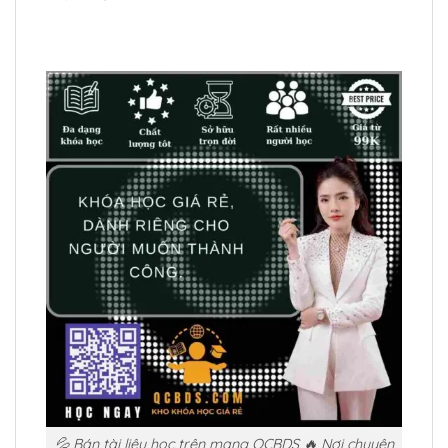
💦 Bán tài liệu học trên mạng QCBDS 🔥 Nơi chuyên