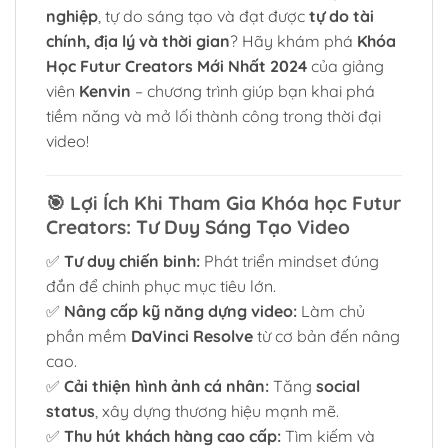
nghiệp
, tự do sáng tạo và đạt được
tự do tài
chính, địa lý và thời gian
? Hãy khám phá
Khóa
Học Futur Creators Mới Nhất 2024
của giảng
viên
Kenvin
– chương trình giúp bạn khai phá
tiềm năng và mở lối thành công trong thời đại
video!
🎯
Lợi Ích Khi Tham Gia Khóa học Futur
Creators: Tư Duy Sáng Tạo Video
✅
Tư duy chiến binh:
Phát triển mindset đúng
đắn để chinh phục mục tiêu lớn.
✅
Nâng cấp kỹ năng dựng video:
Làm chủ
phần mềm
DaVinci Resolve
từ cơ bản đến nâng
cao.
✅
Cải thiện hình ảnh cá nhân:
Tăng
social
status
, xây dựng thương hiệu mạnh mẽ.
✅
Thu hút khách hàng cao cấp:
Tìm kiếm và