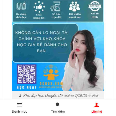
🗼 Kho lớp học chuyên đề online QCBDS ✨ Nơi
chuyên share khóa huấn luyện qua mạng giá phải
chăng
Danh mục
Tìm kiếm
Liên hệ