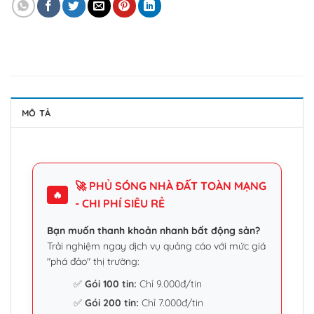
MÔ TẢ
🚀 PHỦ SÓNG NHÀ ĐẤT TOÀN MẠNG
🔥
- CHI PHÍ SIÊU RẺ
Bạn muốn thanh khoản nhanh bất động sản?
Trải nghiệm ngay dịch vụ quảng cáo với mức giá
"phá đảo" thị trường:
✅
Gói 100 tin:
Chỉ 9.000đ/tin
✅
Gói 200 tin:
Chỉ 7.000đ/tin