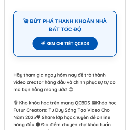
🚀 BỨT PHÁ THANH KHOẢN NHÀ
ĐẤT TỐC ĐỘ
🌟 XEM CHI TIẾT QCBDS
Hãy tham gia ngay hôm nay để trở thành
video creator hàng đầu và chinh phục sự tự do
mà bạn hằng mong ước!
😊
🌞 Kho khóa học trên mạng QCBDS 📅Khóa học
Futur Creators: Tư Duy Sáng Tạo Video Cho
Năm 2025🧡 Share lớp học chuyên đề online
hàng đầu 🟠 Địa điểm chuyên chợ khóa huấn