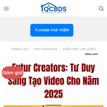
Bỏ
qua
nội
dung
🔍 KHÁM PHÁ THÊM
TRANG CHỦ
/
KHO KHÓA HỌC
/
KHÓA HỌC LÀM VIDEO
Giảm giá!