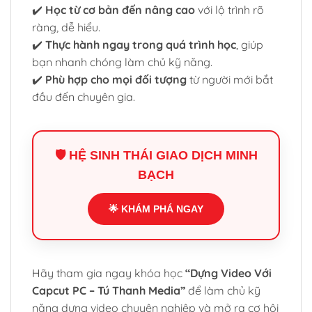
✔️
Học từ cơ bản đến nâng cao
với lộ trình rõ
ràng, dễ hiểu.
✔️
Thực hành ngay trong quá trình học
, giúp
bạn nhanh chóng làm chủ kỹ năng.
✔️
Phù hợp cho mọi đối tượng
từ người mới bắt
đầu đến chuyên gia.
🛡️ HỆ SINH THÁI GIAO DỊCH MINH
BẠCH
🌟 KHÁM PHÁ NGAY
Hãy tham gia ngay khóa học
“Dựng Video Với
Capcut PC – Tú Thanh Media”
để làm chủ kỹ
năng dựng video chuyên nghiệp và mở ra cơ hội