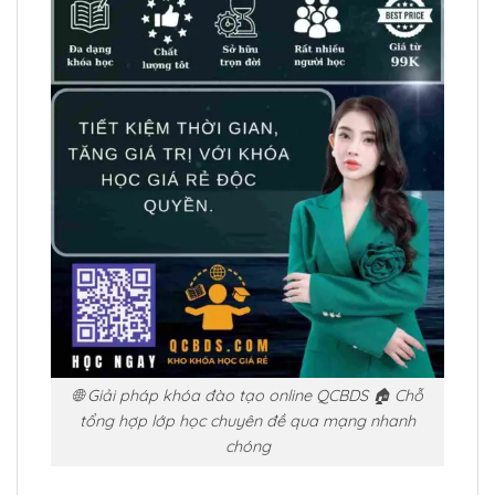
🌐 Giải pháp khóa đào tạo online QCBDS 🏠 Chỗ
tổng hợp lớp học chuyên đề qua mạng nhanh
chóng