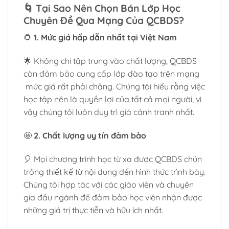
🌀
Tại Sao Nên Chọn Bán Lớp Học
Chuyên Đề Qua Mạng Của QCBDS?
🌻
1. Mức giá hấp dẫn nhất tại Việt Nam
🌟 Không chỉ tập trung vào chất lượng, QCBDS
còn đảm bảo cung cấp lớp đào tạo trên mạng
mức giá rất phải chăng. Chúng tôi hiểu rằng việc
học tập nên là quyền lợi của tất cả mọi người, vì
vậy chúng tôi luôn duy trì giá cảnh tranh nhất.
🤩
2. Chất lượng uy tín đảm bảo
🎈 Mọi chương trình học từ xa được QCBDS chún
trông thiết kế từ nội dung đến hình thức trình bày.
Chúng tôi hợp tác với các giáo viên và chuyên
gia đầu ngành để đảm bảo học viên nhận được
những giá trị thực tiễn và hữu ích nhất.