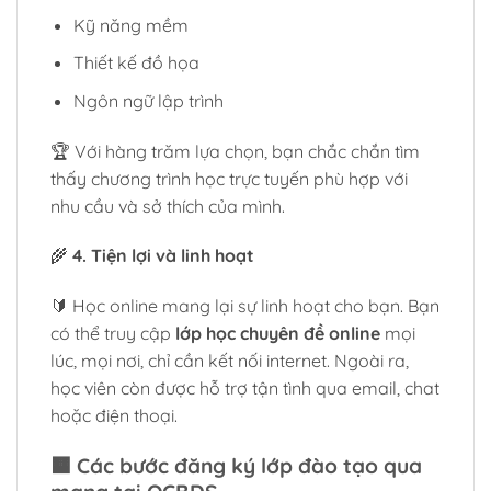
Kỹ năng mềm
Thiết kế đồ họa
Ngôn ngữ lập trình
🏆 Với hàng trăm lựa chọn, bạn chắc chắn tìm
thấy chương trình học trực tuyến phù hợp với
nhu cầu và sở thích của mình.
🌾
4. Tiện lợi và linh hoạt
🔰 Học online mang lại sự linh hoạt cho bạn. Bạn
có thể truy cập
lớp học chuyên đề online
mọi
lúc, mọi nơi, chỉ cần kết nối internet. Ngoài ra,
học viên còn được hỗ trợ tận tình qua email, chat
hoặc điện thoại.
🟧
Các bước đăng ký lớp đào tạo qua