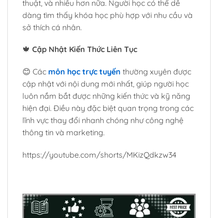
thuật, và nhiều hơn nữa. Người học có thể dễ
dàng tìm thấy khóa học phù hợp với nhu cầu và
sở thích cá nhân.
🍁
Cập Nhật Kiến Thức Liên Tục
😊 Các
môn học trực tuyến
thường xuyên được
cập nhật với nội dung mới nhất, giúp người học
luôn nắm bắt được những kiến thức và kỹ năng
hiện đại. Điều này đặc biệt quan trọng trong các
lĩnh vực thay đổi nhanh chóng như công nghệ
thông tin và marketing.
https://youtube.com/shorts/MKizQdkzw34