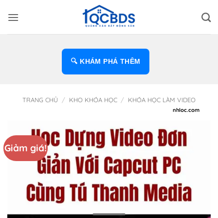
Bỏ
qua
nội
dung
🔍 KHÁM PHÁ THÊM
TRANG CHỦ
/
KHO KHÓA HỌC
/
KHÓA HỌC LÀM VIDEO
Giảm giá!