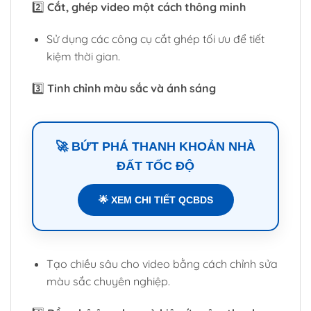
2️⃣
Cắt, ghép video một cách thông minh
Sử dụng các công cụ cắt ghép tối ưu để tiết
kiệm thời gian.
3️⃣
Tinh chỉnh màu sắc và ánh sáng
🚀 BỨT PHÁ THANH KHOẢN NHÀ
ĐẤT TỐC ĐỘ
🌟 XEM CHI TIẾT QCBDS
Tạo chiều sâu cho video bằng cách chỉnh sửa
màu sắc chuyên nghiệp.