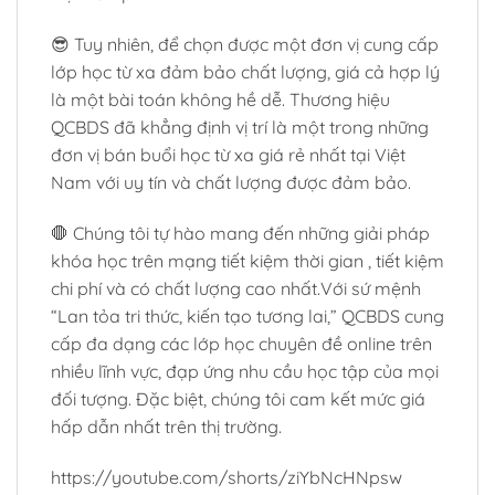
😎 Tuy nhiên, để chọn được một đơn vị cung cấp
lớp học từ xa đảm bảo chất lượng, giá cả hợp lý
là một bài toán không hề dễ. Thương hiệu
QCBDS đã khẳng định vị trí là một trong những
đơn vị bán buổi học từ xa giá rẻ nhất tại Việt
Nam với uy tín và chất lượng được đảm bảo.
🛑 Chúng tôi tự hào mang đến những giải pháp
khóa học trên mạng tiết kiệm thời gian , tiết kiệm
chi phí và có chất lượng cao nhất.Với sứ mệnh
“Lan tỏa tri thức, kiến tạo tương lai,” QCBDS cung
cấp đa dạng các lớp học chuyên đề online trên
nhiều lĩnh vực, đạp ứng nhu cầu học tập của mọi
đối tượng. Đặc biệt, chúng tôi cam kết mức giá
hấp dẫn nhất trên thị trường.
https://youtube.com/shorts/ziYbNcHNpsw