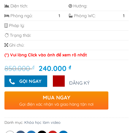
Diện tích:
Hướng:
Phòng ngủ:
1
Phòng WC:
1
Pháp lý:
Trạng thái:
Ghi chú:
(*) Vui lòng Click vào ảnh để xem rõ nhất
Giá
Giá
850.000
₫
240.000
₫
gốc
hiện
là:
tại
GỌI NGAY
ĐĂNG KÝ
850.000 ₫.
là:
240.000 ₫.
MUA NGAY
Gọi điện xác nhận và giao hàng tận nơi
Danh mục:
Khóa học làm video