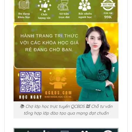
📚 Chợ lớp học trực tuyến QCBDS 🕍 Chỗ tư vấn
tổng hợp lớp đào tạo qua mạng đạt chuẩn