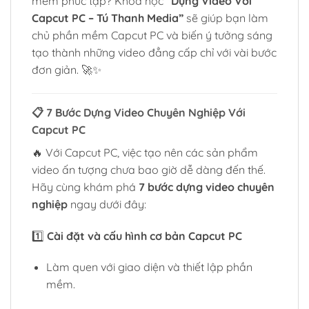
mềm phức tạp? Khóa học
“Dựng Video Với
Capcut PC – Tú Thanh Media”
sẽ giúp bạn làm
chủ phần mềm Capcut PC và biến ý tưởng sáng
tạo thành những video đẳng cấp chỉ với vài bước
đơn giản. 🚀✨
📋 7 Bước Dựng Video Chuyên Nghiệp Với
Capcut PC
🔥 Với Capcut PC, việc tạo nên các sản phẩm
video ấn tượng chưa bao giờ dễ dàng đến thế.
Hãy cùng khám phá
7 bước dựng video chuyên
nghiệp
ngay dưới đây:
1️⃣
Cài đặt và cấu hình cơ bản Capcut PC
Làm quen với giao diện và thiết lập phần
mềm.