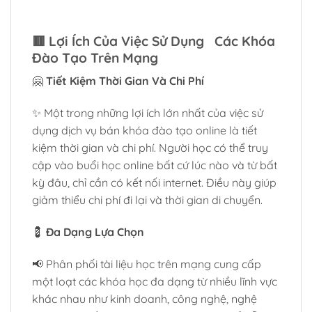
🟥
Lợi Ích Của Việc Sử Dụng Các Khóa
Đào Tạo Trên Mạng
🤗
Tiết Kiệm Thời Gian Và Chi Phí
✨ Một trong những lợi ích lớn nhất của việc sử
dụng dịch vụ bán khóa đào tạo online là tiết
kiệm thời gian và chi phí. Người học có thể truy
cập vào buổi học online bất cứ lúc nào và từ bất
kỳ đâu, chỉ cần có kết nối internet. Điều này giúp
giảm thiểu chi phí đi lại và thời gian di chuyển.
💈
Đa Dạng Lựa Chọn
📢 Phân phối tài liệu học trên mạng cung cấp
một loạt các khóa học đa dạng từ nhiều lĩnh vực
khác nhau như kinh doanh, công nghệ, nghệ