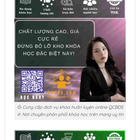
💦 Cung cấp dịch vụ khóa huấn luyện online QCBDS
🔆 Nơi chuyên phân phối khóa học trên mạng uy tín