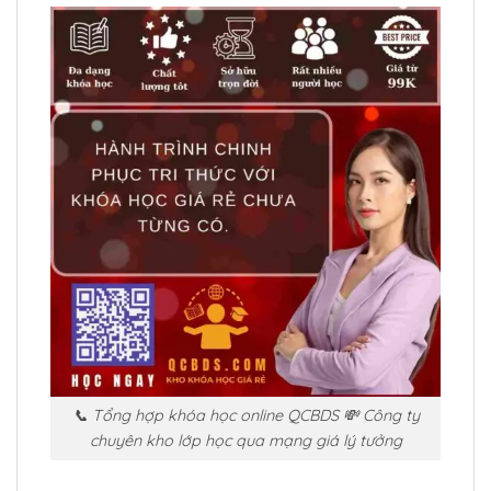
📞 Tổng hợp khóa học online QCBDS 💸 Công ty
chuyên kho lớp học qua mạng giá lý tưởng