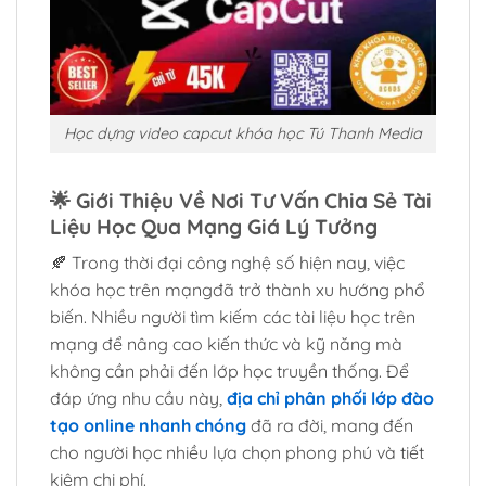
Học dựng video capcut khóa học Tú Thanh Media
🌟
Giới Thiệu Về Nơi Tư Vấn Chia Sẻ Tài
Liệu Học Qua Mạng Giá Lý Tưởng
🍂 Trong thời đại công nghệ số hiện nay, việc
khóa học trên mạngđã trở thành xu hướng phổ
biến. Nhiều người tìm kiếm các tài liệu học trên
mạng để nâng cao kiến thức và kỹ năng mà
không cần phải đến lớp học truyền thống. Để
đáp ứng nhu cầu này,
địa chỉ phân phối lớp đào
tạo online nhanh chóng
đã ra đời, mang đến
cho người học nhiều lựa chọn phong phú và tiết
kiệm chi phí.