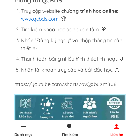
mạng tại QCBDS
Truy cập website
chương trình học online
:
www.qcbds.com
. 🏆
Tìm kiếm khóa học bạn quan tâm. 🧡
Nhấn “Đăng ký ngay” và nhập thông tin cần
thiết. ✨
Thanh toán bằng nhiều hình thức linh hoạt. 🔰
Nhận tài khoản truy cập và bắt đầu học. 🌼
https://youtube.com/shorts/ovQdbuXm8U8
Danh mục
Tìm kiếm
Liên hệ