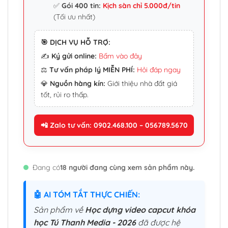
✅
Gói 400 tin:
Kịch sàn chỉ 5.000đ/tin
(Tối ưu nhất)
🎯 DỊCH VỤ HỖ TRỢ:
✍️
Ký gửi online:
Bấm vào đây
⚖️
Tư vấn pháp lý MIỄN PHÍ:
Hỏi đáp ngay
💎
Nguồn hàng kín:
Giới thiệu nhà đất giá
tốt, rủi ro thấp.
📲 Zalo tư vấn: 0902.468.100 – 056789.5670
Đang có
18 người đang cùng xem sản phẩm này.
🤖 AI TÓM TẮT THỰC CHIẾN:
Sản phẩm về
Học dựng video capcut khóa
học Tú Thanh Media - 2026
đã được hệ