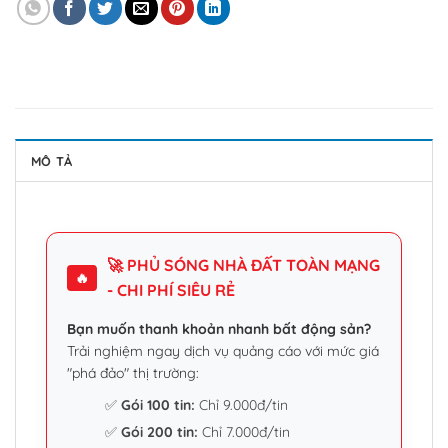
MÔ TẢ
🚀 PHỦ SÓNG NHÀ ĐẤT TOÀN MẠNG
🔥
- CHI PHÍ SIÊU RẺ
Bạn muốn thanh khoản nhanh bất động sản?
Trải nghiệm ngay dịch vụ quảng cáo với mức giá
"phá đảo" thị trường:
✅
Gói 100 tin:
Chỉ 9.000đ/tin
✅
Gói 200 tin:
Chỉ 7.000đ/tin