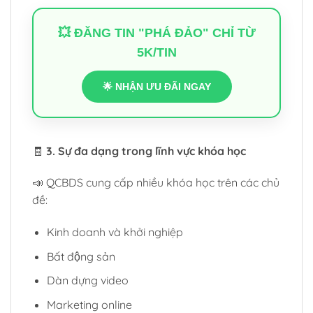
💥 ĐĂNG TIN "PHÁ ĐẢO" CHỈ TỪ
5K/TIN
🌟 NHẬN ƯU ĐÃI NGAY
🧾
3. Sự đa dạng trong lĩnh vực khóa học
📣 QCBDS cung cấp nhiều khóa học trên các chủ
đề:
Kinh doanh và khởi nghiệp
Bất động sản
Dàn dựng video
Marketing online