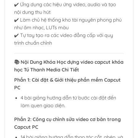
✔️ Ứng dụng các hiệu ứng video, audio và tạo
nội dung thu hút
✔️ Làm chủ hệ thống kho tài nguyên phong phú
như âm nhạc, LUTs màu
✔️ Tự tay tạo ra các video đẳng cấp với quy
trình chuẩn chỉnh
📚 Nội Dung Khóa Học dựng video capcut khóa
học Tú Thanh Media Chi Tiết
Phần 1: Cài đặt & Giới thiệu phần mềm Capcut
PC
4 bài giảng hướng dẫn từ bước cài đặt đến
làm quen giao diện.
Phần 2: Công cụ chỉnh sửa video cơ bản trong
Capcut PC
14 bài giảng hướng dẫn thao tác cắt, ghép, và