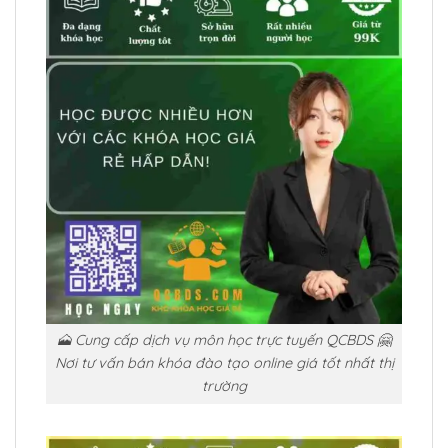
🗻 Cung cấp dịch vụ môn học trực tuyến QCBDS 🤗
Nơi tư vấn bán khóa đào tạo online giá tốt nhất thị
trường