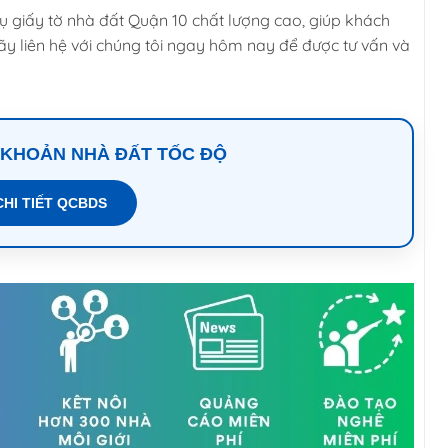
giấy tờ nhà đất Quận 10 chất lượng cao, giúp khách
y liên hệ với chúng tôi ngay hôm nay để được tư vấn và
 KHOẢN NHÀ ĐẤT TỐC ĐỘ
CHI TIẾT QCBDS