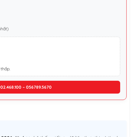
nhất)
 thấp.
902.468.100 – 056789.5670