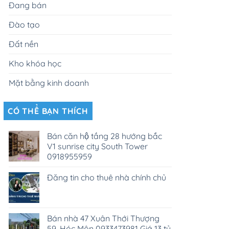
Đang bán
Đào tạo
Đất nền
Kho khóa học
Mặt bằng kinh doanh
CÓ THỂ BẠN THÍCH
Bán căn hộ tầng 28 hướng bắc
V1 sunrise city South Tower
0918955959
Đăng tin cho thuê nhà chính chủ
Bán nhà 47 Xuân Thới Thượng
59, Hóc Môn 0933473981 Giá 13 tỷ