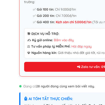
trường:
✅
Gói 100 tin:
Chỉ 9.000đ/tin
✅
Gói 200 tin:
Chỉ 7.000đ/tin
✅
Gói 400 tin:
Kịch sàn chỉ 5.000đ/tin
(Tối ưu 
🎯 DỊCH VỤ HỖ TRỢ:
✍️
Ký gửi online:
Bấm vào đây
⚖️
Tư vấn pháp lý MIỄN PHÍ:
Hỏi đáp ngay
💎
Nguồn hàng kín:
Giới thiệu nhà đất giá tốt, rủi ro
📲 Zalo tư vấn: 0
Đang có
28 người đang cùng xem bài viết này.
🤖 AI TÓM TẮT THỰC CHIẾN: