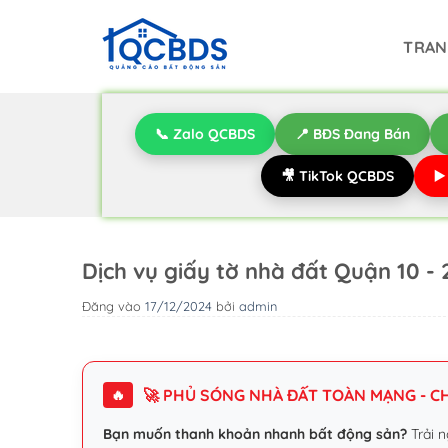
Bỏ
qua
TRAN
nội
dung
📞 Zalo QCBDS
📍 BĐS Đang Bán
🎥 TikTok QCBDS
▶
Dịch vụ giấy tờ nhà đất Quận 10 -
Đăng vào
17/12/2024
bởi
admin
🚀 PHỦ SÓNG NHÀ ĐẤT TOÀN MẠNG - CHI
🔥
Bạn muốn thanh khoản nhanh bất động sản?
Trải n