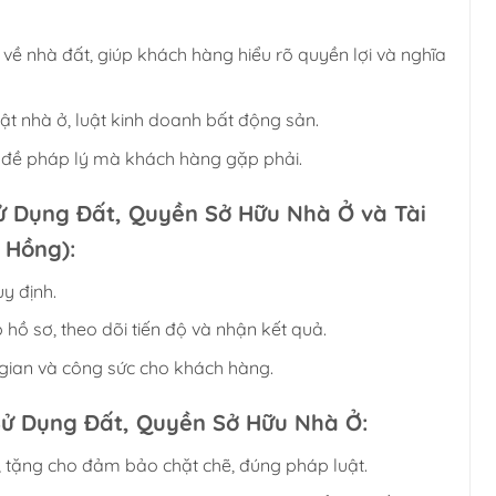
về nhà đất, giúp khách hàng hiểu rõ quyền lợi và nghĩa
uật nhà ở, luật kinh doanh bất động sản.
ấn đề pháp lý mà khách hàng gặp phải.
ử Dụng Đất, Quyền Sở Hữu Nhà Ở và Tài
 Hồng):
y định.
hồ sơ, theo dõi tiến độ và nhận kết quả.
 gian và công sức cho khách hàng.
ử Dụng Đất, Quyền Sở Hữu Nhà Ở:
tặng cho đảm bảo chặt chẽ, đúng pháp luật.