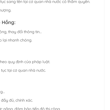
 tục sang tên tại cơ quan nhà nước có thẩm quyền.
nhượng.
ổ Hồng:
ỏng, thay đổi thông tin…
ấp lại nhanh chóng.
 theo quy định của pháp luật.
 tục tại cơ quan nhà nước.
ng…
đầy đủ, chính xác.
c năng, đảm bảo tiến độ thi công.