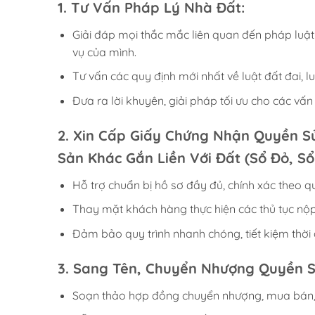
1. Tư Vấn Pháp Lý Nhà Đất:
Giải đáp mọi thắc mắc liên quan đến pháp luật 
vụ của mình.
Tư vấn các quy định mới nhất về luật đất đai, l
Đưa ra lời khuyên, giải pháp tối ưu cho các v
2. Xin Cấp Giấy Chứng Nhận Quyền S
Sản Khác Gắn Liền Với Đất (Sổ Đỏ, Sổ
Hỗ trợ chuẩn bị hồ sơ đầy đủ, chính xác theo qu
Thay mặt khách hàng thực hiện các thủ tục nộp 
Đảm bảo quy trình nhanh chóng, tiết kiệm thời
3. Sang Tên, Chuyển Nhượng Quyền S
Soạn thảo hợp đồng chuyển nhượng, mua bán, 