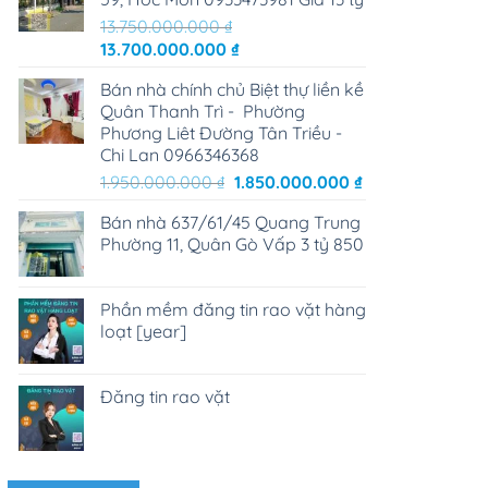
13.750.000.000
₫
Giá
Giá
13.700.000.000
₫
gốc
hiện
Bán nhà chính chủ Biệt thự liền kề
là:
tại
Quân Thanh Trì - Phường
13.750.000.000 ₫.
là:
Phương Liêt Đường Tân Triều -
13.700.000.000 ₫.
Chi Lan 0966346368
Giá
Giá
1.950.000.000
₫
1.850.000.000
₫
gốc
hiện
Bán nhà 637/61/45 Quang Trung
là:
tại
Phường 11, Quân Gò Vấp 3 tỷ 850
1.950.000.000 ₫.
là:
1.850.000.000 ₫
Phần mềm đăng tin rao vặt hàng
loạt [year]
Đăng tin rao vặt