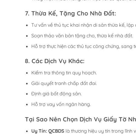
7. Thừa Kế, Tặng Cho Nhà Đất:
Tư vấn về thủ tục khai nhận di sản thừa kế, lập 
Soạn thảo văn bản tặng cho, thừa kế nhà đất.
Hỗ trợ thực hiện các thủ tục công chứng, sang t
8. Các Dịch Vụ Khác:
Kiểm tra thông tin quy hoạch.
Giải quyết tranh chấp đất đai.
Định giá bất động sản.
Hỗ trợ vay vốn ngân hàng.
Tại Sao Nên Chọn Dịch Vụ Giấy Tờ N
Uy Tín:
QCBDS
là thương hiệu uy tín trong lĩnh