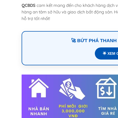
QCBDS
cam kết mang đến cho khách hàng dịch vụ 
hàng an tâm sở hữu và giao dịch bất động sản. Hã
hỗ trợ tốt nhất!
🚀 BỨT PHÁ THANH
🌟 XEM 