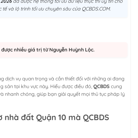
 2026
đã được hệ thống tối ưu dữ liệu thực thi uý tín cho
 tế và lộ trình tối ưu chuyên sâu của QCBDS.COM.
được nhiều giá trị từ Nguyễn Huỳnh Lộc.
g dịch vụ quan trọng và cần thiết đối với những ai đang
g sản tại khu vực này. Hiểu được điều đó,
QCBDS
cung
 và nhanh chóng, giúp bạn giải quyết mọi thủ tục pháp lý
 tờ nhà đất Quận 10 mà QCBDS