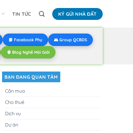
N
TIN TỨC
KÝ GỬI NHÀ ĐẤT
📘 Facebook Phụ
👥 Group QCBDS
🧠 Blog Nghề Môi Giới
BẠN ĐANG QUAN TÂM
Cần mua
Cho thuê
Dịch vụ
Dự án