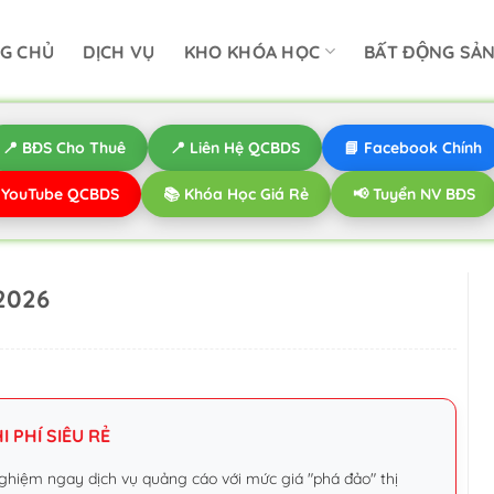
G CHỦ
DỊCH VỤ
KHO KHÓA HỌC
BẤT ĐỘNG SẢ
📍 BĐS Cho Thuê
📍 Liên Hệ QCBDS
📘 Facebook Chính
️ YouTube QCBDS
📚 Khóa Học Giá Rẻ
📢 Tuyển NV BĐS
 2026
 PHÍ SIÊU RẺ
ghiệm ngay dịch vụ quảng cáo với mức giá "phá đảo" thị