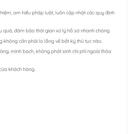
hiệm, am hiểu pháp luật, luôn cập nhật các quy định
ệu quả, đảm bảo thời gian xử lý hồ sơ nhanh chóng.
 không cần phải lo lắng về bất kỳ thủ tục nào.
àng, minh bạch, không phát sinh chi phí ngoài thỏa
 của khách hàng.