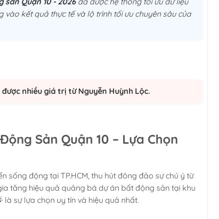
ng sản Quận 10 - 2026
đã được hệ thống tối ưu dữ liệu
g vào kết quả thực tế và lộ trình tối ưu chuyên sâu của
được nhiều giá trị từ Nguyễn Huỳnh Lộc.
 Động Sản Quận 10 – Lựa Chọn
ển sống động tại TP.HCM, thu hút đông đảo sự chú ý từ
 gia tăng hiệu quả quảng bá dự án bất động sản tại khu
là sự lựa chọn uy tín và hiệu quả nhất.