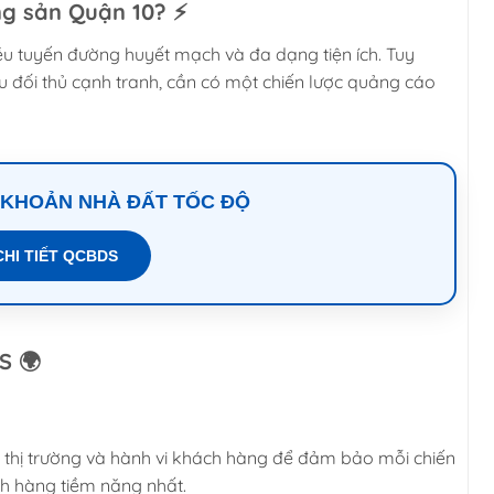
ng sản Quận 10? ⚡
nhiều tuyến đường huyết mạch và đa dạng tiện ích. Tuy
ều đối thủ cạnh tranh, cần có một chiến lược quảng cáo
 KHOẢN NHÀ ĐẤT TỐC ĐỘ
CHI TIẾT QCBDS
S 🌍
ch thị trường và hành vi khách hàng để đảm bảo mỗi chiến
h hàng tiềm năng nhất.