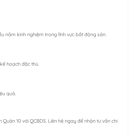
u năm kinh nghiệm trong lĩnh vực bất động sản.
kế hoạch đặc thù.
iệu quả.
 Quận 10 với QCBDS. Liên hệ ngay để nhận tư vấn chi