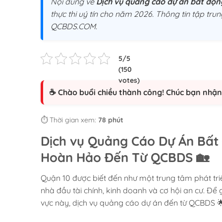
Nội dung về
Dịch vụ quảng cáo dự án bất độ
thực thi uý tín cho năm 2026. Thông tin tập trun
QCBDS.COM.
☕ Chào buổi chiều thành công! Chúc bạn nhận 
⏱️ Thời gian xem:
78 phút
Dịch vụ Quảng Cáo Dự Án Bất
Hoàn Hảo Đến Từ QCBDS 🏡
Quận 10 được biết đến như một trung tâm phát tri
nhà đầu tài chính, kinh doanh và cơ hội an cư. Để
vực này, dịch vụ quảng cáo dự án đến từ QCBDS 🌟 