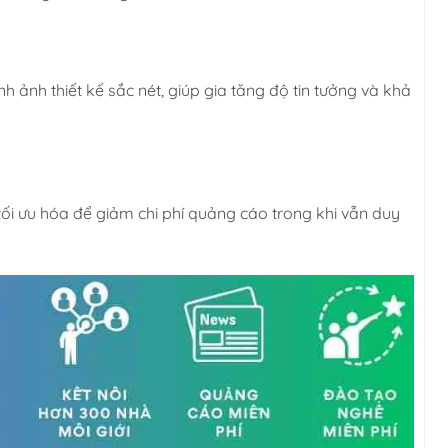
h ảnh thiết kế sắc nét, giúp gia tăng độ tin tưởng và khả
ối ưu hóa để giảm chi phí quảng cáo trong khi vẫn duy