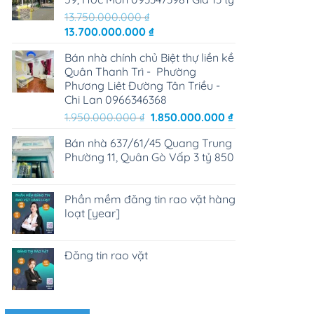
13.750.000.000
₫
Giá
Giá
13.700.000.000
₫
gốc
hiện
Bán nhà chính chủ Biệt thự liền kề
là:
tại
Quân Thanh Trì - Phường
13.750.000.000 ₫.
là:
Phương Liêt Đường Tân Triều -
13.700.000.000 ₫.
Chi Lan 0966346368
Giá
Giá
1.950.000.000
₫
1.850.000.000
₫
gốc
hiện
Bán nhà 637/61/45 Quang Trung
là:
tại
Phường 11, Quân Gò Vấp 3 tỷ 850
1.950.000.000 ₫.
là:
1.850.000.000 ₫
Phần mềm đăng tin rao vặt hàng
loạt [year]
Đăng tin rao vặt