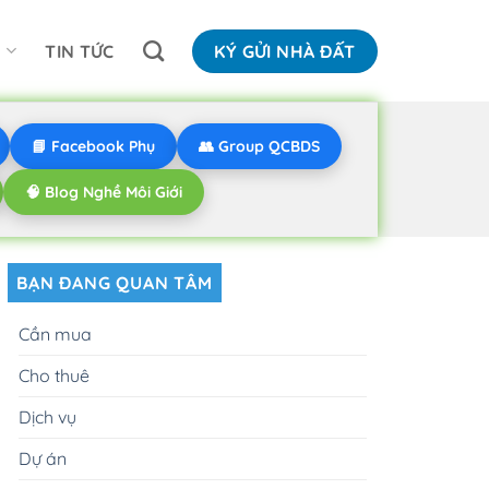
N
TIN TỨC
KÝ GỬI NHÀ ĐẤT
📘 Facebook Phụ
👥 Group QCBDS
🧠 Blog Nghề Môi Giới
BẠN ĐANG QUAN TÂM
Cần mua
Cho thuê
Dịch vụ
Dự án