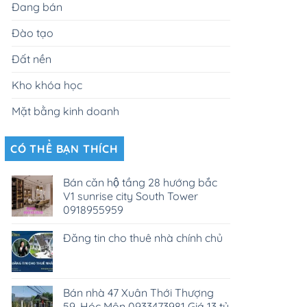
Đang bán
Đào tạo
Đất nền
Kho khóa học
Mặt bằng kinh doanh
CÓ THỂ BẠN THÍCH
Bán căn hộ tầng 28 hướng bắc
V1 sunrise city South Tower
0918955959
Đăng tin cho thuê nhà chính chủ
Bán nhà 47 Xuân Thới Thượng
59, Hóc Môn 0933473981 Giá 13 tỷ