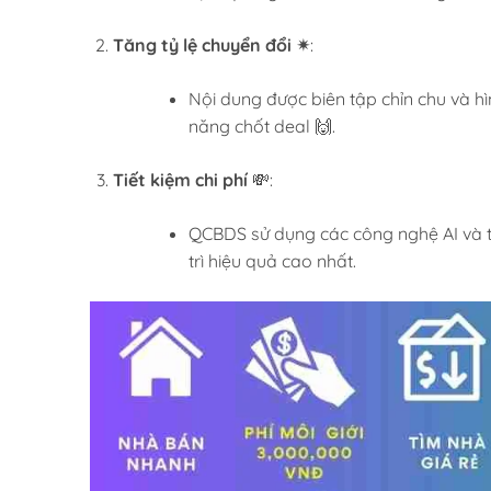
Tăng tỷ lệ chuyển đổi ✴
:
Nội dung được biên tập chỉn chu và hìn
năng chốt deal 🙌.
Tiết kiệm chi phí
💸:
QCBDS sử dụng các công nghệ AI và t
trì hiệu quả cao nhất.