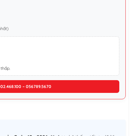
nhất)
 thấp.
902.468.100 – 056789.5670