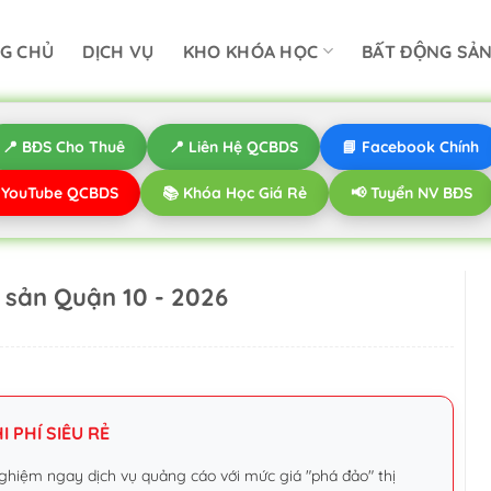
G CHỦ
DỊCH VỤ
KHO KHÓA HỌC
BẤT ĐỘNG SẢ
📍 BĐS Cho Thuê
📍 Liên Hệ QCBDS
📘 Facebook Chính
️ YouTube QCBDS
📚 Khóa Học Giá Rẻ
📢 Tuyển NV BĐS
g sản Quận 10 - 2026
 PHÍ SIÊU RẺ
ghiệm ngay dịch vụ quảng cáo với mức giá "phá đảo" thị