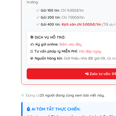
trường:
✅
Gói 100 tin:
Chỉ 9.000đ/tin
✅
Gói 200 tin:
Chỉ 7.000đ/tin
✅
Gói 400 tin:
Kịch sàn chỉ 5.000đ/tin
(Tối ưu 
🎯 DỊCH VỤ HỖ TRỢ:
✍️
Ký gửi online:
Bấm vào đây
⚖️
Tư vấn pháp lý MIỄN PHÍ:
Hỏi đáp ngay
💎
Nguồn hàng kín:
Giới thiệu nhà đất giá tốt, rủi ro
📲 Zalo tư vấn: 0
Đang có
25 người đang cùng xem bài viết này.
🤖 AI TÓM TẮT THỰC CHIẾN: