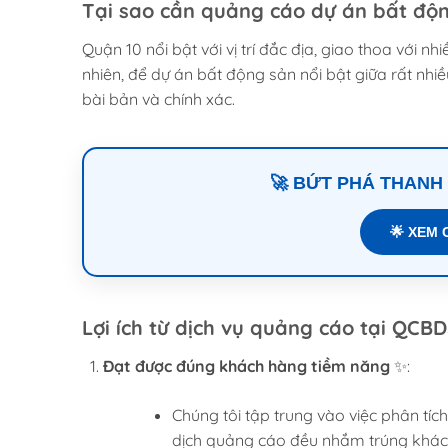
Tại sao cần quảng cáo dự án bất độ
Quận 10 nổi bật với vị trí đắc địa, giao thoa với 
nhiên, để dự án bất động sản nổi bật giữa rất nhi
bài bản và chính xác.
🚀 BỨT PHÁ THANH
🌟 XEM 
Lợi ích từ dịch vụ quảng cáo tại QCBD
Đạt được đúng khách hàng tiềm năng
✨:
Chúng tôi tập trung vào việc phân tí
dịch quảng cáo đều nhắm trúng khác