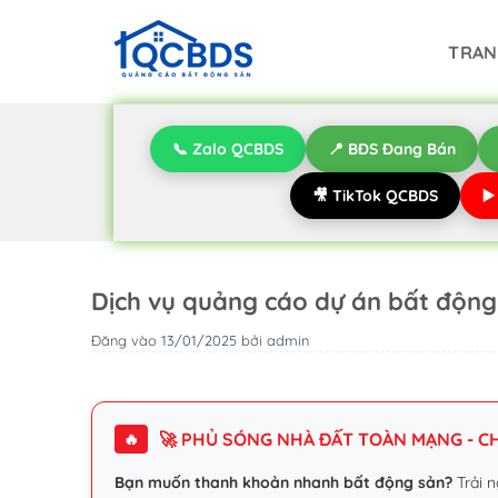
Bỏ
qua
TRAN
nội
dung
📞 Zalo QCBDS
📍 BĐS Đang Bán
🎥 TikTok QCBDS
▶
Dịch vụ quảng cáo dự án bất độn
Đăng vào
13/01/2025
bởi
admin
🚀 PHỦ SÓNG NHÀ ĐẤT TOÀN MẠNG - CHI
🔥
Bạn muốn thanh khoản nhanh bất động sản?
Trải n