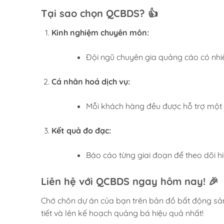
Tại sao chọn QCBDS? 👍
Kinh nghiệm chuyên môn:
Đội ngũ chuyên gia quảng cáo có nhiề
Cá nhân hoá dịch vụ:
Mỗi khách hàng đều được hỗ trợ một 
Kết quả đo đạc:
Báo cáo từng giai đoạn để theo dõi h
Liên hệ với QCBDS ngay hôm nay! 🎉
Chớ chôn dự án của bạn trên bản đồ bất động sản
tiết và lên kế hoạch quảng bá hiệu quả nhất!