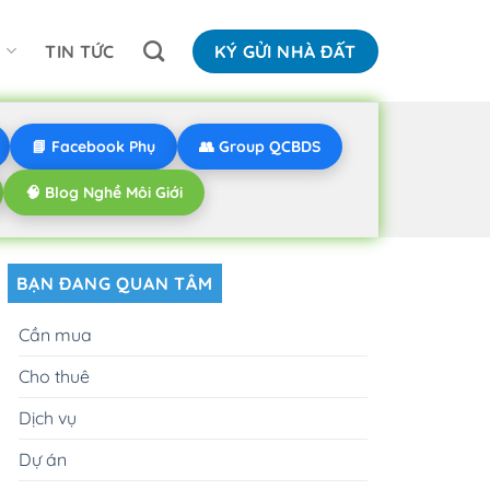
N
TIN TỨC
KÝ GỬI NHÀ ĐẤT
📘 Facebook Phụ
👥 Group QCBDS
🧠 Blog Nghề Môi Giới
BẠN ĐANG QUAN TÂM
Cần mua
Cho thuê
Dịch vụ
Dự án