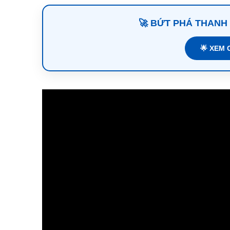
🚀 BỨT PHÁ THANH
🌟 XEM 