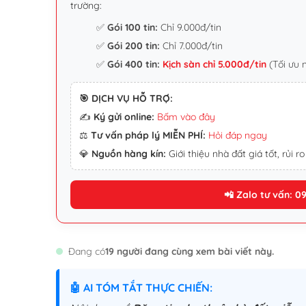
trường:
✅
Gói 100 tin:
Chỉ 9.000đ/tin
✅
Gói 200 tin:
Chỉ 7.000đ/tin
✅
Gói 400 tin:
Kịch sàn chỉ 5.000đ/tin
(Tối ưu 
🎯 DỊCH VỤ HỖ TRỢ:
✍️
Ký gửi online:
Bấm vào đây
⚖️
Tư vấn pháp lý MIỄN PHÍ:
Hỏi đáp ngay
💎
Nguồn hàng kín:
Giới thiệu nhà đất giá tốt, rủi ro
📲 Zalo tư vấn: 0
Đang có
19 người đang cùng xem bài viết này.
🤖 AI TÓM TẮT THỰC CHIẾN: