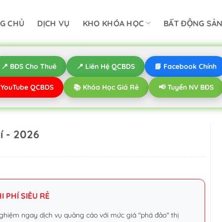
G CHỦ
DỊCH VỤ
KHO KHÓA HỌC
BẤT ĐỘNG SẢ
📍 BĐS Cho Thuê
📍 Liên Hệ QCBDS
📘 Facebook Chính
️ YouTube QCBDS
📚 Khóa Học Giá Rẻ
📢 Tuyển NV BĐS
í - 2026
 PHÍ SIÊU RẺ
ghiệm ngay dịch vụ quảng cáo với mức giá "phá đảo" thị