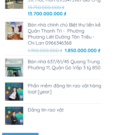
13.750.000.000
₫
Giá
Giá
13.700.000.000
₫
gốc
hiện
Bán nhà chính chủ Biệt thự liền kề
là:
tại
Quân Thanh Trì - Phường
13.750.000.000 ₫.
là:
Phương Liêt Đường Tân Triều -
13.700.000.000 ₫.
Chi Lan 0966346368
Giá
Giá
1.950.000.000
₫
1.850.000.000
₫
gốc
hiện
Bán nhà 637/61/45 Quang Trung
là:
tại
Phường 11, Quân Gò Vấp 3 tỷ 850
1.950.000.000 ₫.
là:
1.850.000.000 ₫
Phần mềm đăng tin rao vặt hàng
loạt [year]
Đăng tin rao vặt