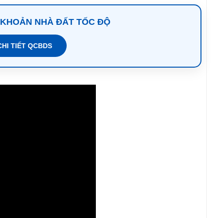
 KHOẢN NHÀ ĐẤT TỐC ĐỘ
CHI TIẾT QCBDS