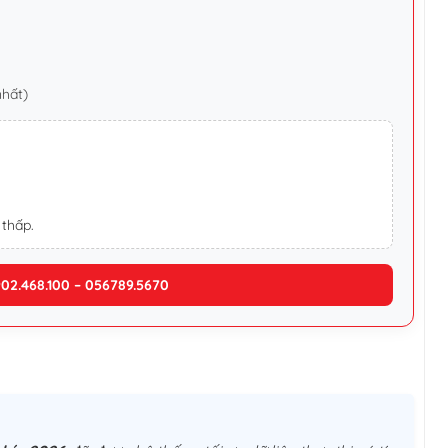
nhất)
 thấp.
902.468.100 – 056789.5670