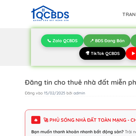
Bỏ
qua
TRAN
nội
dung
📞 Zalo QCBDS
📍 BĐS Đang Bán
🎥 TikTok QCBDS
▶
Đăng tin cho thuê nhà đất miễn ph
Đăng vào
15/02/2025
bởi
admin
🚀 PHỦ SÓNG NHÀ ĐẤT TOÀN MẠNG - CHI
🔥
Bạn muốn thanh khoản nhanh bất động sản?
Trải n