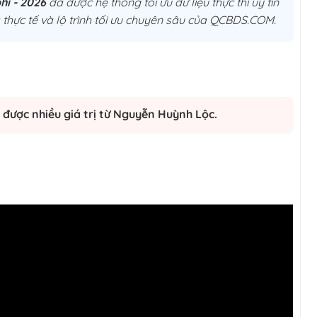
hí - 2026
đã được hệ thống tối ưu dữ liệu thực thi uý tín
thực tế và lộ trình tối ưu chuyên sâu của QCBDS.COM.
được nhiều giá trị từ Nguyễn Huỳnh Lộc.