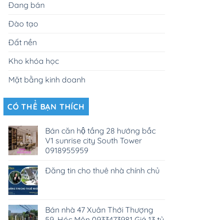
Đang bán
Đào tạo
Đất nền
Kho khóa học
Mặt bằng kinh doanh
CÓ THỂ BẠN THÍCH
Bán căn hộ tầng 28 hướng bắc
V1 sunrise city South Tower
0918955959
Đăng tin cho thuê nhà chính chủ
Bán nhà 47 Xuân Thới Thượng
59, Hóc Môn 0933473981 Giá 13 tỷ