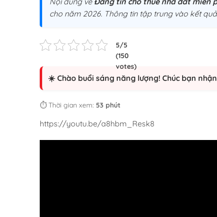
Nội dung về
Đăng tin cho thuê nhà đất miễn p
cho năm 2026. Thông tin tập trung vào kết quả 
☀️ Chào buổi sáng năng lượng! Chúc bạn nhận 
⏱️ Thời gian xem:
53 phút
https://youtu.be/a8hbm_Resk8