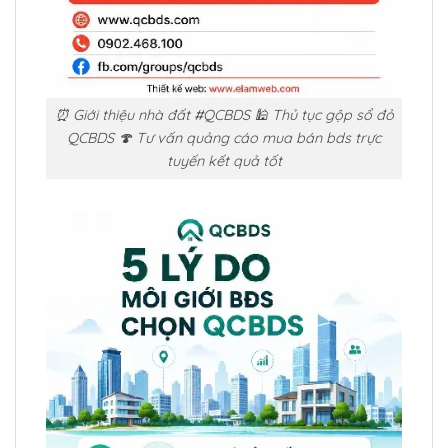
⏰ Giới thiệu nhà đất #QCBDS 🕌 Thủ tục gộp sổ đỏ
QCBDS 🍄 Tư vấn quảng cáo mua bán bds trực
tuyến kết quả tốt