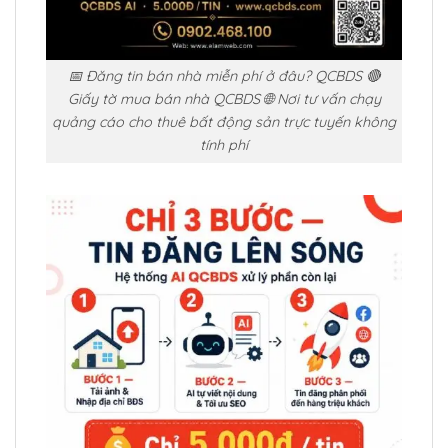
📅 Đăng tin bán nhà miễn phí ở đâu? QCBDS 🔴
Giấy tờ mua bán nhà QCBDS 🌐 Nơi tư vấn chạy
quảng cáo cho thuê bất động sản trực tuyến không
tính phí