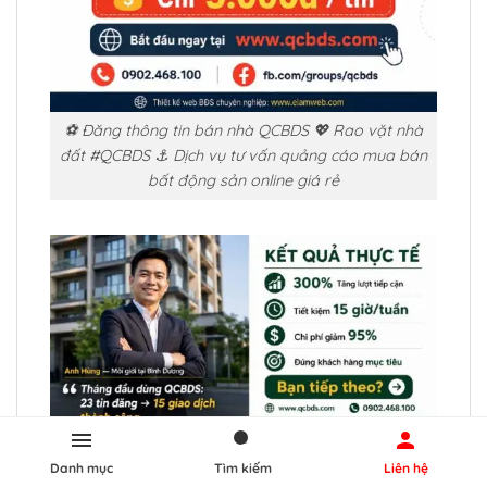
⚽ Đăng thông tin bán nhà QCBDS 💖 Rao vặt nhà
đất #QCBDS ⚓ Dịch vụ tư vấn quảng cáo mua bán
bất động sản online giá rẻ
🚸 Đăng tin mua bán bất động sản QCBDS 📢 Giấy
Danh mục
Tìm kiếm
Liên hệ
tờ thủ tục mua bán đất #QCBDS 🕌 Nhận chạy