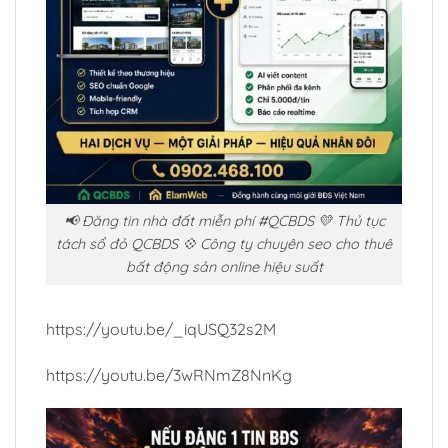
📢 Đăng tin nhà đất miễn phí #QCBDS 💛 Thủ tục
tách sổ đỏ QCBDS 💠 Công ty chuyên seo cho thuê
bất động sản online hiệu suất
https://youtu.be/_iqUSQ32s2M
https://youtu.be/3wRNmZ8NnKg