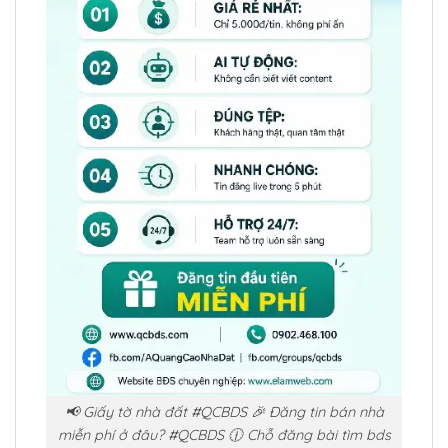
📢 Giấy tờ nhà đất #QCBDS 🎉 Đăng tin bán nhà
miễn phí ở đâu? #QCBDS 🕧 Chỗ đăng bài tìm bds