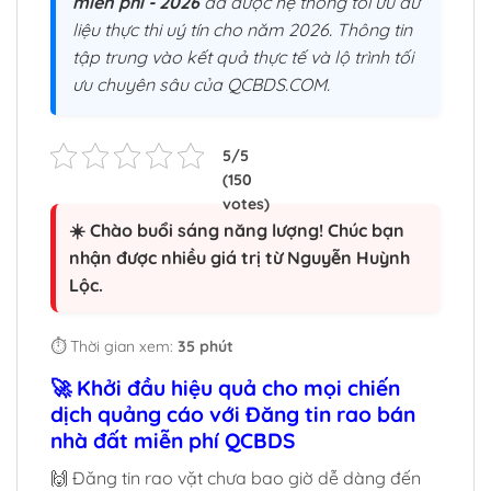
miễn phí - 2026
đã được hệ thống tối ưu dữ
liệu thực thi uý tín cho năm 2026. Thông tin
tập trung vào kết quả thực tế và lộ trình tối
ưu chuyên sâu của QCBDS.COM.
☀️ Chào buổi sáng năng lượng! Chúc bạn
nhận được nhiều giá trị từ Nguyễn Huỳnh
Lộc.
⏱️ Thời gian xem:
35 phút
🚀 Khởi đầu hiệu quả cho mọi chiến
dịch quảng cáo với Đăng tin rao bán
nhà đất miễn phí QCBDS
🙌 Đăng tin rao vặt chưa bao giờ dễ dàng đến