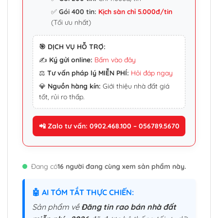
✅
Gói 400 tin:
Kịch sàn chỉ 5.000đ/tin
(Tối ưu nhất)
🎯 DỊCH VỤ HỖ TRỢ:
✍️
Ký gửi online:
Bấm vào đây
⚖️
Tư vấn pháp lý MIỄN PHÍ:
Hỏi đáp ngay
💎
Nguồn hàng kín:
Giới thiệu nhà đất giá
tốt, rủi ro thấp.
📲 Zalo tư vấn: 0902.468.100 – 056789.5670
Đang có
16 người đang cùng xem sản phẩm này.
🤖 AI TÓM TẮT THỰC CHIẾN:
Sản phẩm về
Đăng tin rao bán nhà đất