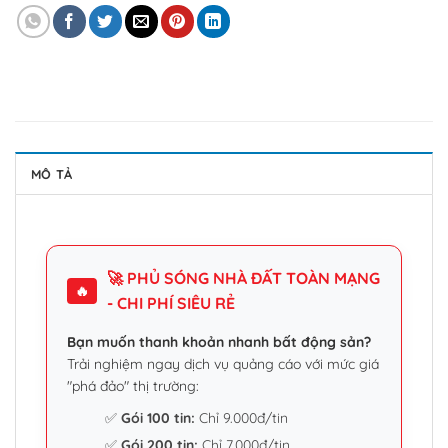
MÔ TẢ
🚀 PHỦ SÓNG NHÀ ĐẤT TOÀN MẠNG
🔥
- CHI PHÍ SIÊU RẺ
Bạn muốn thanh khoản nhanh bất động sản?
Trải nghiệm ngay dịch vụ quảng cáo với mức giá
"phá đảo" thị trường:
✅
Gói 100 tin:
Chỉ 9.000đ/tin
✅
Gói 200 tin:
Chỉ 7.000đ/tin