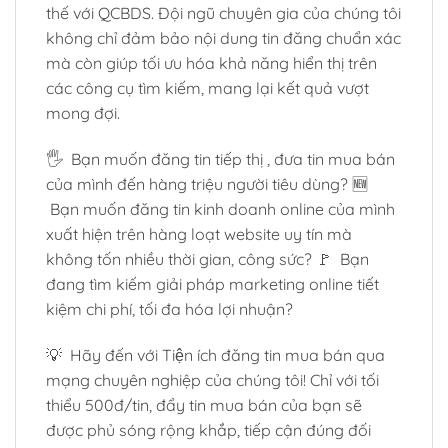
thế với QCBDS. Đội ngũ chuyên gia của chúng tôi
không chỉ đảm bảo nội dung tin đăng chuẩn xác
mà còn giúp tối ưu hóa khả năng hiển thị trên
các công cụ tìm kiếm, mang lại kết quả vượt
mong đợi.
🖐️ Bạn muốn đăng tin tiếp thị , đưa tin mua bán
của mình đến hàng triệu người tiêu dùng? 🆕
Bạn muốn đăng tin kinh doanh online của mình
xuất hiện trên hàng loạt website uy tín mà
không tốn nhiều thời gian, công sức? 🚩 Bạn
đang tìm kiếm giải pháp marketing online tiết
kiệm chi phí, tối đa hóa lợi nhuận?
💡 Hãy đến với Tiện ích đăng tin mua bán qua
mạng chuyên nghiệp của chúng tôi! Chỉ với tối
thiểu 500đ/tin, đẩy tin mua bán của bạn sẽ
được phủ sóng rộng khắp, tiếp cận đúng đối