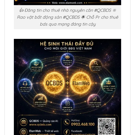
👍 Đăng tin cho thuê nhà nguyên căn #QCBDS 🔆
Rao vặt bất động sản #QCBDS 🌟 Chỗ Pr cho thuê
bds qua mạng đáng tin cậy