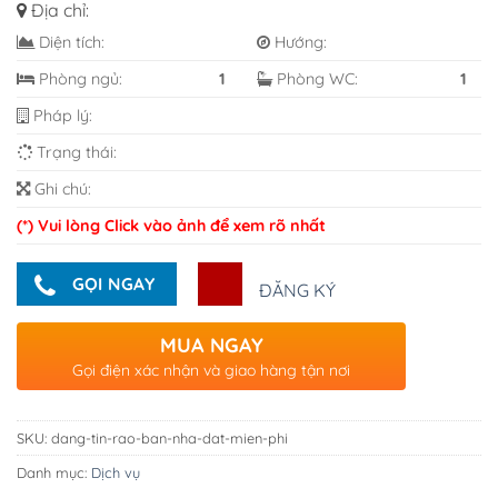
Địa chỉ:
Diện tích:
Hướng:
Phòng ngủ:
1
Phòng WC:
1
Pháp lý:
Trạng thái:
Ghi chú:
(*) Vui lòng Click vào ảnh để xem rõ nhất
GỌI NGAY
ĐĂNG KÝ
MUA NGAY
Gọi điện xác nhận và giao hàng tận nơi
SKU:
dang-tin-rao-ban-nha-dat-mien-phi
Danh mục:
Dịch vụ