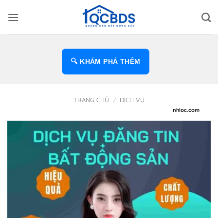
Bỏ
qua
nội
dung
🔍 KHÁM PHÁ THÊM
TRANG CHỦ
/
DỊCH VỤ