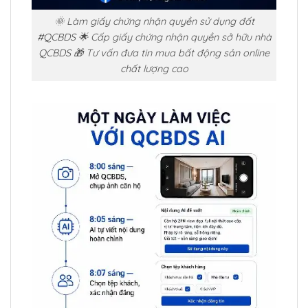
🌞 Làm giấy chứng nhận quyền sử dụng đất
#QCBDS 🌟 Cấp giấy chứng nhận quyền sở hữu nhà
QCBDS 🎁 Tư vấn đưa tin mua bất động sản online
chất lượng cao