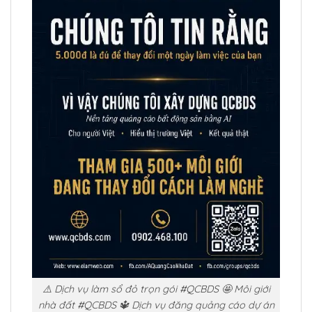
⚠️ Dịch vụ làm sổ đỏ trọn gói #QCBDS 🤩 Môi giới
nhà đất #QCBDS 🔱 Dịch vụ đăng quảng cáo dự án