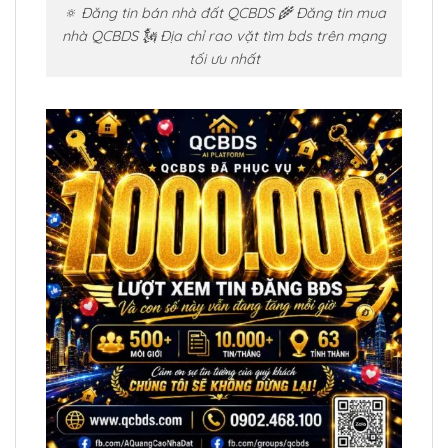
🔅 Đăng tin bán nhà đất QCBDS 🌾 Đăng tin mua
nhà QCBDS 🗽 Địa chỉ rao vặt tìm bds trên mạng
tối ưu nhất