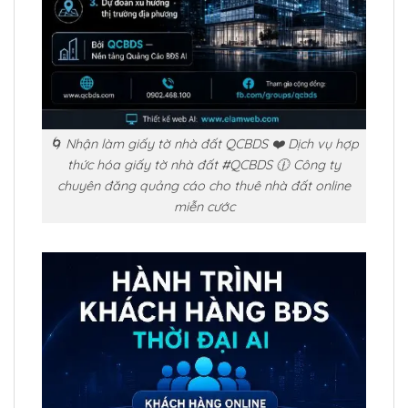
🌀 Nhận làm giấy tờ nhà đất QCBDS ❤️ Dịch vụ hợp
thức hóa giấy tờ nhà đất #QCBDS 🕧 Công ty
chuyên đăng quảng cáo cho thuê nhà đất online
miễn cước