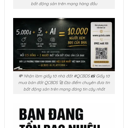
bất động sản trên mạng hàng đầu
💸 Nhận làm giấy tờ nhà đất #QCBDS 📸 Giấy tờ
mua bán đất QCBDS 🚀 Địa điểm chuyên đưa tin
bất động sản trên mạng đáng tin cậy nhất