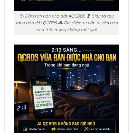
💦 Đăng tin bán nhà đất #QCBDS 💈 Giấy tờ tay
mua bán đất QCBDS 🎮 Địa điểm tư vấn tư vấn bán
nhà trên mạng không môi giới