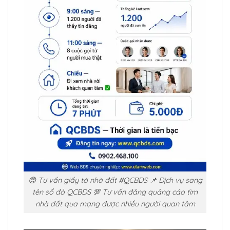
😍 Tư vấn giấy tờ nhà đất #QCBDS 📌 Dịch vụ sang
tên sổ đỏ QCBDS 💯 Tư vấn đăng quảng cáo tìm
nhà đất qua mạng được nhiều người quan tâm