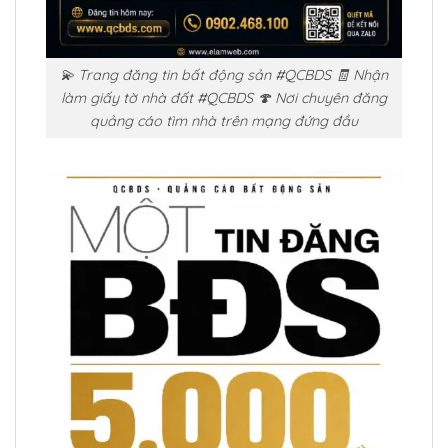
💫 Trang đăng tin bất động sản #QCBDS 🧾 Nhận
làm giấy tờ nhà đất #QCBDS 🍄 Nơi chuyên đăng
quảng cáo tìm nhà trên mạng đứng đầu