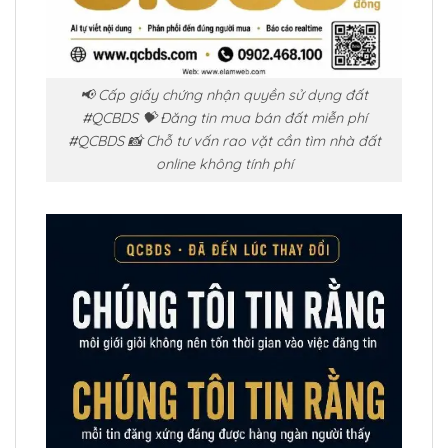
📢 Cấp giấy chứng nhận quyền sử dụng đất
#QCBDS 💝 Đăng tin mua bán đất miễn phí
#QCBDS 📸 Chỗ tư vấn rao vặt cần tìm nhà đất
online không tính phí