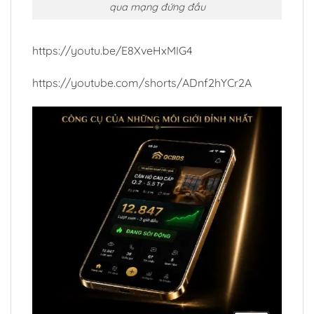
qua mạng đứng đầu
https://youtu.be/E8XveHxMIG4
https://youtube.com/shorts/ADnf2hYCr2A