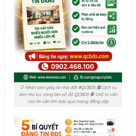
🎈 Nhận làm giấy tờ nhà đất #QCBDS 🟥 Dịch vụ
làm thủ tục sang tên sổ đỏ QCBDS 🛑 Chỗ tư vấn
rao tin cần tìm bds qua mạng đẳng cấp