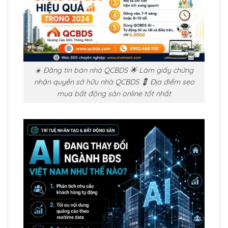
☀️ Đăng tin bán nhà QCBDS 🌟 Làm giấy chứng
nhận quyền sở hữu nhà QCBDS 💈 Địa điểm seo
mua bất động sản online tốt nhất