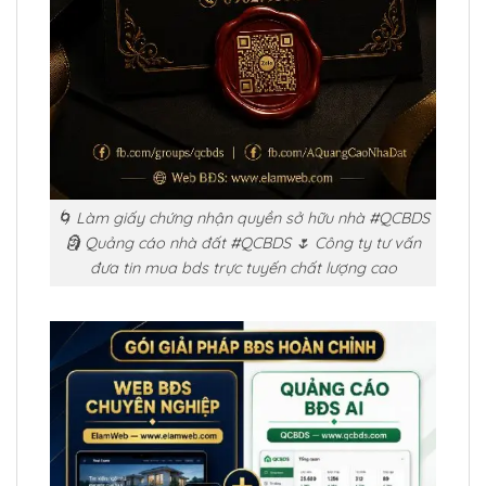
🌀 Làm giấy chứng nhận quyền sở hữu nhà #QCBDS
🗿 Quảng cáo nhà đất #QCBDS 🌷 Công ty tư vấn
đưa tin mua bds trực tuyến chất lượng cao