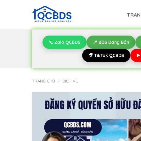
Bỏ
qua
TRAN
nội
dung
📞 Zalo QCBDS
📍 BĐS Đang Bán
🎥 TikTok QCBDS
▶
TRANG CHỦ
/
DỊCH VỤ