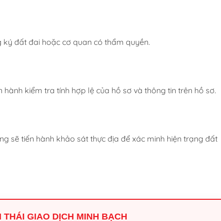
 ký đất đai hoặc cơ quan có thẩm quyền.
 hành kiểm tra tính hợp lệ của hồ sơ và thông tin trên hồ sơ.
ng sẽ tiến hành khảo sát thực địa để xác minh hiện trạng đất
NH THÁI GIAO DỊCH MINH BẠCH