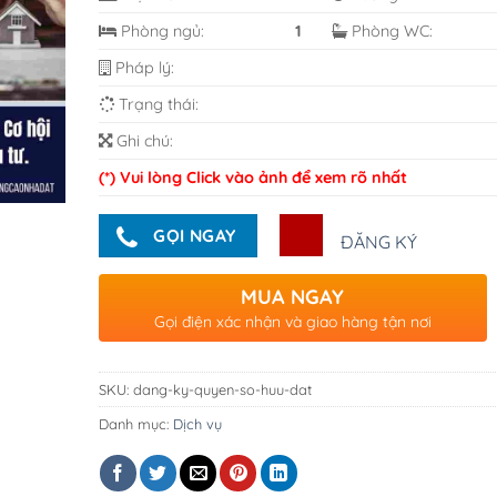
Phòng ngủ:
1
Phòng WC:
Pháp lý:
Trạng thái:
Ghi chú:
(*) Vui lòng Click vào ảnh để xem rõ nhất
GỌI NGAY
ĐĂNG KÝ
MUA NGAY
Gọi điện xác nhận và giao hàng tận nơi
SKU:
dang-ky-quyen-so-huu-dat
Danh mục:
Dịch vụ