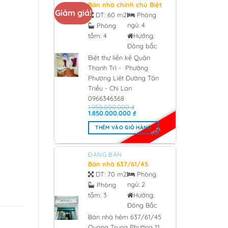
Bán nhà chính chủ Biệt
Giảm giá!
thự liền kề Quân Thanh
DT:
60 m2
Phòng
Trì – Phường Phương
ngủ:
4
Phòng
Liêt Đường Tân Triều –
tắm:
4
Hướng:
Chi Lan 0966346368 -
2026
Đông bắc
Biệt thự liền kề Quân
Thanh Trì - Phường
Phương Liêt Đường Tân
Triều - Chi Lan
0966346368
1.950.000.000
₫
Giá
Giá
1.850.000.000
₫
gốc
hiện
là:
tại
THÊM VÀO GIỎ HÀNG
mới
1.950.000.000 ₫.
là:
1.850.000.000 ₫.
ĐANG BÁN
Bán nhà 637/61/45
Quang Trung Phường
DT:
70 m2
Phòng
11, Quân Gò Vấp 3 tỷ
ngủ:
2
Phòng
850 - 2026
tắm:
3
Hướng:
Đông Bắc
Bán nhà hẻm 637/61/45
Quang Trung Phường 11,