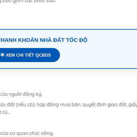
ng bao gồm các bước sau:
 THANH KHOẢN NHÀ ĐẤT TỐC ĐỘ
🌟 XEM CHI TIẾT QCBDS
của người đăng ký.
ữu đất (nếu có): hợp đồng mua bán, quyết định giao đất, giấ
t cũ…
 của cơ quan chức năng.