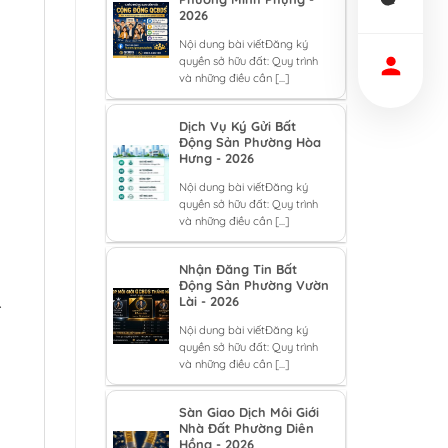
2026
Nội dung bài viếtĐăng ký
quyền sở hữu đất: Quy trình
và những điều cần [...]
Dịch Vụ Ký Gửi Bất
Động Sản Phường Hòa
Hưng - 2026
Nội dung bài viếtĐăng ký
quyền sở hữu đất: Quy trình
và những điều cần [...]
Nhận Đăng Tin Bất
Động Sản Phường Vườn
.
Lài - 2026
Nội dung bài viếtĐăng ký
quyền sở hữu đất: Quy trình
và những điều cần [...]
Sàn Giao Dịch Môi Giới
Nhà Đất Phường Diên
Hồng - 2026