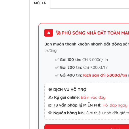
MÔ TẢ
🚀 PHỦ SÓNG NHÀ ĐẤT TOÀN MẠNG
🔥
Bạn muốn thanh khoản nhanh bất động sả
trường:
✅
Gói 100 tin:
Chỉ 9.000đ/tin
✅
Gói 200 tin:
Chỉ 7.000đ/tin
✅
Gói 400 tin:
Kịch sàn chỉ 5.000đ/tin
(
🎯 DỊCH VỤ HỖ TRỢ:
✍️
Ký gửi online:
Bấm vào đây
⚖️
Tư vấn pháp lý MIỄN PHÍ:
Hỏi đáp ngay
💎
Nguồn hàng kín:
Giới thiệu nhà đất giá tố