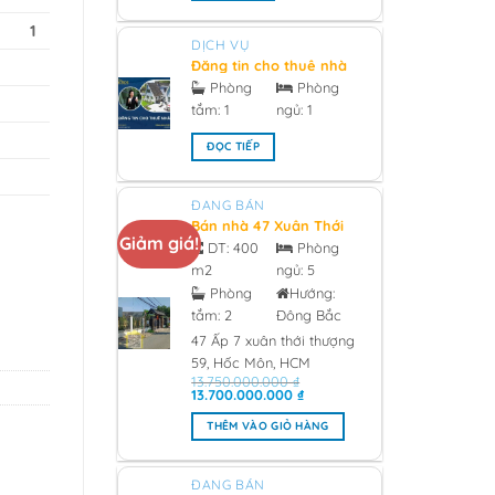
1
DỊCH VỤ
Đăng tin cho thuê nhà
chính chủ - 2026
Phòng
Phòng
tắm:
1
ngủ:
1
ĐỌC TIẾP
ĐANG BÁN
Bán nhà 47 Xuân Thới
Giảm giá!
Thượng 59, Hóc Môn
DT:
400
Phòng
0933473981 Giá 13 tỷ -
m2
ngủ:
5
2026
Phòng
Hướng:
tắm:
2
Đông Bắc
47 Ấp 7 xuân thới thượng
59, Hốc Môn, HCM
13.750.000.000
₫
Giá
Giá
13.700.000.000
₫
gốc
hiện
là:
tại
THÊM VÀO GIỎ HÀNG
13.750.000.000 ₫.
là:
13.700.000.000 ₫.
ĐANG BÁN