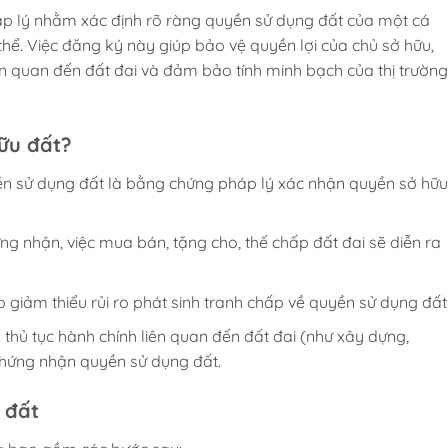
áp lý nhằm xác định rõ ràng quyền sử dụng đất của một cá
thể. Việc đăng ký này giúp bảo vệ quyền lợi của chủ sở hữu,
liên quan đến đất đai và đảm bảo tính minh bạch của thị trường
ữu đất?
n sử dụng đất là bằng chứng pháp lý xác nhận quyền sở hữu
ng nhận, việc mua bán, tặng cho, thế chấp đất đai sẽ diễn ra
 giảm thiểu rủi ro phát sinh tranh chấp về quyền sử dụng đất
thủ tục hành chính liên quan đến đất đai (như xây dựng,
hứng nhận quyền sử dụng đất.
 đất