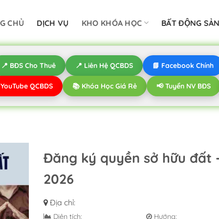
G CHỦ
DỊCH VỤ
KHO KHÓA HỌC
BẤT ĐỘNG SẢ
📍 BĐS Cho Thuê
📍 Liên Hệ QCBDS
📘 Facebook Chính
️ YouTube QCBDS
📚 Khóa Học Giá Rẻ
📢 Tuyển NV BĐS
Đăng ký quyền sở hữu đất 
2026
Địa chỉ:
Diện tích:
Hướng: