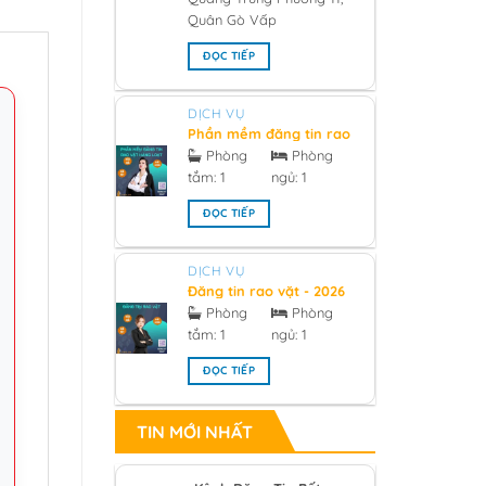
Quân Gò Vấp
ĐỌC TIẾP
DỊCH VỤ
Phần mềm đăng tin rao
vặt hàng loạt 2026
Phòng
Phòng
tắm:
1
ngủ:
1
ĐỌC TIẾP
DỊCH VỤ
Đăng tin rao vặt - 2026
Phòng
Phòng
tắm:
1
ngủ:
1
ĐỌC TIẾP
TIN MỚI NHẤT