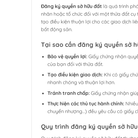
Đăng ký quyền sở hữu đất
là quá trình ph
nhân hoặc tổ chức đối với một thửa đất cụ 
tạo điều kiện thuận lợi cho các giao dịch 
bất động sản.
Tại sao cần đăng ký quyền sở h
Bảo vệ quyền lợi:
Giấy chứng nhận quyề
của bạn đối với thửa đất.
Tạo điều kiện giao dịch:
Khi có giấy chứ
nhanh chóng và thuận lợi hơn.
Tránh tranh chấp:
Giấy chứng nhận giúp
Thực hiện các thủ tục hành chính:
Nhiều 
chuyển nhượng…) đều yêu cầu có giấy c
Quy trình đăng ký quyền sở hữu