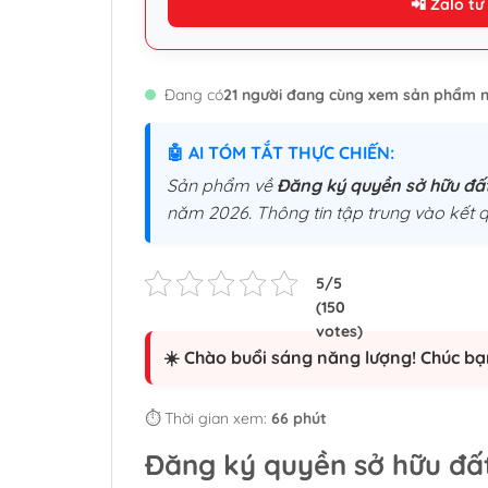
📲 Zalo tư
Đang có
21 người đang cùng xem sản phẩm n
🤖 AI TÓM TẮT THỰC CHIẾN:
Sản phẩm về
Đăng ký quyền sở hữu đất
năm 2026. Thông tin tập trung vào kết q
☀️ Chào buổi sáng năng lượng! Chúc bạ
⏱️ Thời gian xem:
66 phút
Đăng ký quyền sở hữu đất