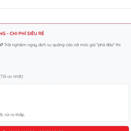
 - CHI PHÍ SIÊU RẺ
n?
Trải nghiệm ngay dịch vụ quảng cáo với mức giá "phá đảo" thị
Tối ưu nhất)
t, rủi ro thấp.