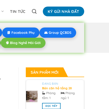
N
TIN TỨC
KÝ GỬI NHÀ ĐẤT
📘 Facebook Phụ
👥 Group QCBDS
🧠 Blog Nghề Môi Giới
SẢN PHẨM MỚI
-
ĐANG BÁN
Bán căn hộ tầng 28
hướng bắc V1 sunrise
Phòng
Phòng
city South Tower
tắm:
1
ngủ:
1
0918955959 - 2026
ĐỌC TIẾP