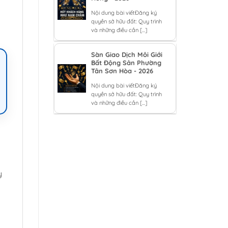
Nội dung bài viếtĐăng ký
quyền sở hữu đất: Quy trình
và những điều cần [...]
Sàn Giao Dịch Môi Giới
Bất Động Sản Phường
Tân Sơn Hòa - 2026
Nội dung bài viếtĐăng ký
quyền sở hữu đất: Quy trình
và những điều cần [...]
y