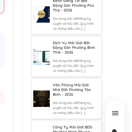
Kênh Đăng Tin Bất
Động Sản Phường Phú
Thọ - 2026
Nội dung bài viếtĐăng ký
quyền sở hữu đất: Quy trình
và những điều cần [...]
Dịch Vụ Môi Giới Bất
Động Sản Phường Bình
Thới - 2026
Nội dung bài viếtĐăng ký
quyền sở hữu đất: Quy trình
và những điều cần [...]
Văn Phòng Môi Giới
Nhà Đất Phường Tân
Bình - 2026
Nội dung bài viếtĐăng ký
quyền sở hữu đất: Quy trình
và những điều cần [...]
Công Ty Môi Giới BDS
Phường Minh Phụng -