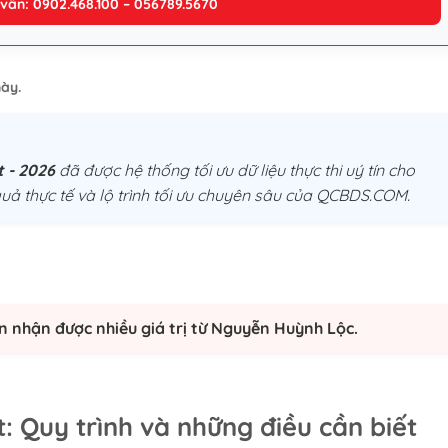
 vấn: 0902.468.100 – 056789.5670
ày.
 - 2026
đã được hệ thống tối ưu dữ liệu thực thi uý tín cho
uả thực tế và lộ trình tối ưu chuyên sâu của QCBDS.COM.
n nhận được nhiều giá trị từ Nguyễn Huỳnh Lộc.
: Quy trình và những điều cần biết