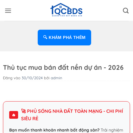
Bỏ
qua
nội
dung
🔍 KHÁM PHÁ THÊM
Thủ tục mua bán đất nền dự án - 2026
Đăng vào
30/10/2024
bởi
admin
🚀 PHỦ SÓNG NHÀ ĐẤT TOÀN MẠNG - CHI PHÍ
🔥
SIÊU RẺ
Bạn muốn thanh khoản nhanh bất động sản?
Trải nghiệm