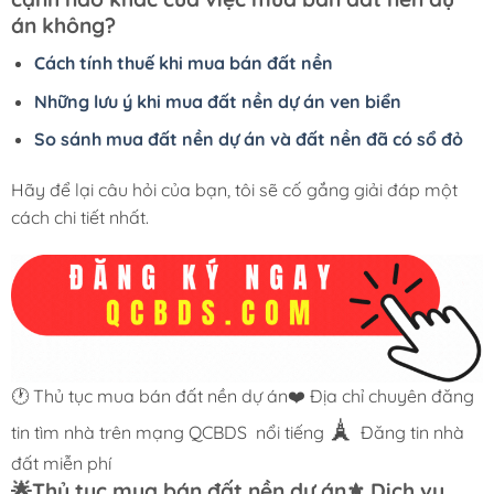
án không?
Cách tính thuế khi mua bán đất nền
Những lưu ý khi mua đất nền dự án ven biển
So sánh mua đất nền dự án và đất nền đã có sổ đỏ
Hãy để lại câu hỏi của bạn, tôi sẽ cố gắng giải đáp một
cách chi tiết nhất.
🕐 Thủ tục mua bán đất nền dự án❤️ Địa chỉ chuyên đăng
🗼
tin tìm nhà trên mạng QCBDS
nổi tiếng
Đăng tin nhà
đất miễn phí
🌟Thủ tục mua bán đất nền dự án⚜️ Dịch vụ