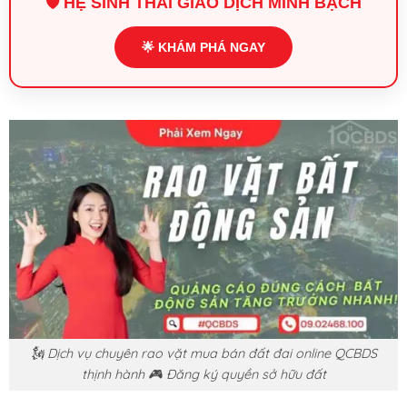
🛡️ HỆ SINH THÁI GIAO DỊCH MINH BẠCH
🌟 KHÁM PHÁ NGAY
🗽 Dịch vụ chuyên rao vặt mua bán đất đai online QCBDS
thịnh hành 🎮 Đăng ký quyền sở hữu đất