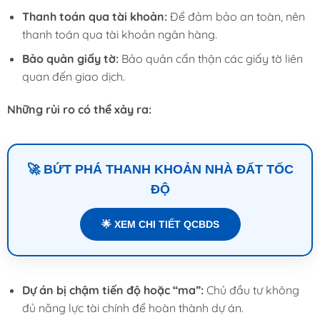
Thanh toán qua tài khoản:
Để đảm bảo an toàn, nên
thanh toán qua tài khoản ngân hàng.
Bảo quản giấy tờ:
Bảo quản cẩn thận các giấy tờ liên
quan đến giao dịch.
Những rủi ro có thể xảy ra:
🚀 BỨT PHÁ THANH KHOẢN NHÀ ĐẤT TỐC
ĐỘ
🌟 XEM CHI TIẾT QCBDS
Dự án bị chậm tiến độ hoặc “ma”:
Chủ đầu tư không
đủ năng lực tài chính để hoàn thành dự án.