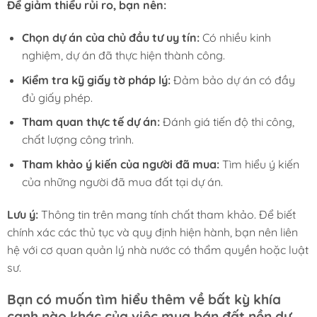
Để giảm thiểu rủi ro, bạn nên:
Chọn dự án của chủ đầu tư uy tín:
Có nhiều kinh
nghiệm, dự án đã thực hiện thành công.
Kiểm tra kỹ giấy tờ pháp lý:
Đảm bảo dự án có đầy
đủ giấy phép.
Tham quan thực tế dự án:
Đánh giá tiến độ thi công,
chất lượng công trình.
Tham khảo ý kiến của người đã mua:
Tìm hiểu ý kiến
của những người đã mua đất tại dự án.
Lưu ý:
Thông tin trên mang tính chất tham khảo. Để biết
chính xác các thủ tục và quy định hiện hành, bạn nên liên
hệ với cơ quan quản lý nhà nước có thẩm quyền hoặc luật
sư.
Bạn có muốn tìm hiểu thêm về bất kỳ khía
cạnh nào khác của việc mua bán đất nền dự