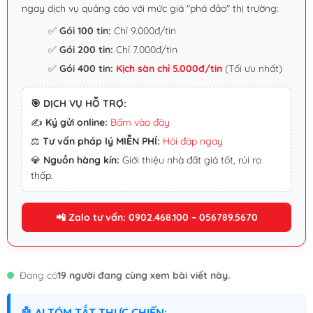
ngay dịch vụ quảng cáo với mức giá "phá đảo" thị trường:
✅
Gói 100 tin:
Chỉ 9.000đ/tin
✅
Gói 200 tin:
Chỉ 7.000đ/tin
✅
Gói 400 tin:
Kịch sàn chỉ 5.000đ/tin
(Tối ưu nhất)
🎯 DỊCH VỤ HỖ TRỢ:
✍️
Ký gửi online:
Bấm vào đây
⚖️
Tư vấn pháp lý MIỄN PHÍ:
Hỏi đáp ngay
💎
Nguồn hàng kín:
Giới thiệu nhà đất giá tốt, rủi ro
thấp.
📲 Zalo tư vấn: 0902.468.100 – 056789.5670
Đang có
19 người đang cùng xem bài viết này.
🤖 AI TÓM TẮT THỰC CHIẾN: