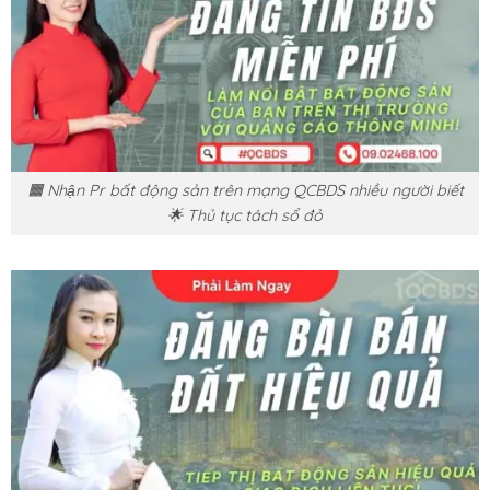
🟧 Nhận Pr bất động sản trên mạng QCBDS nhiều người biết
🌟 Thủ tục tách sổ đỏ