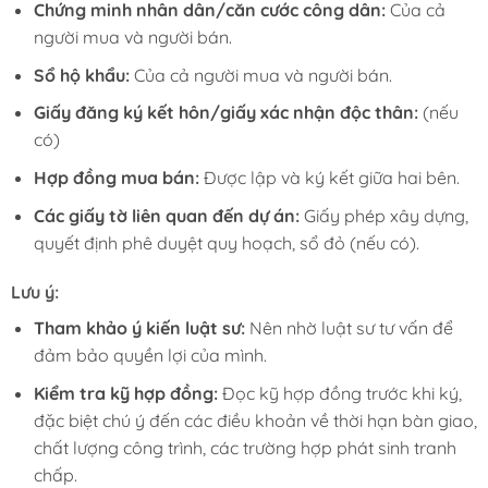
Chứng minh nhân dân/căn cước công dân:
Của cả
người mua và người bán.
Sổ hộ khẩu:
Của cả người mua và người bán.
Giấy đăng ký kết hôn/giấy xác nhận độc thân:
(nếu
có)
Hợp đồng mua bán:
Được lập và ký kết giữa hai bên.
Các giấy tờ liên quan đến dự án:
Giấy phép xây dựng,
quyết định phê duyệt quy hoạch, sổ đỏ (nếu có).
Lưu ý:
Tham khảo ý kiến luật sư:
Nên nhờ luật sư tư vấn để
đảm bảo quyền lợi của mình.
Kiểm tra kỹ hợp đồng:
Đọc kỹ hợp đồng trước khi ký,
đặc biệt chú ý đến các điều khoản về thời hạn bàn giao,
chất lượng công trình, các trường hợp phát sinh tranh
chấp.