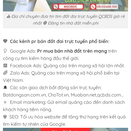
⛪ Địa chỉ chuyên đưa tin tìm đất đai trực tuyến QCBDS giá rẻ
nhất 🛑 Đăng tin nhà đất miễn phí
💛 Các kênh pr bán đất đai trực tuyến phổ biến:
🎈 Google Ads:
Pr mua bán nhà đất trên mạng
trên
công cụ tìm kiếm hàng đầu thế giới.
🟥 Facebook Ads: Quảng cáo trên mạng xã hội lớn nhất.
🌈 Zalo Ads: Quảng cáo trên mạng xã hội phổ biến tại
Việt Nam.
🔔 Các sàn giao dịch bất động sản trực tuyến:
Batdongsan.com.vn, ChoTot.vn, Muaban.net,qcbds.com…
🔅 Email marketing: Gửi email quảng cáo đến danh sách
khách hàng tiềm năng.
☢️ SEO: Tối ưu hóa website để tăng thứ hạng trên kết quả
tìm kiếm tự nhiên của Google.