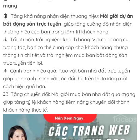
mạng
💈 Tăng khả năng nhận diện thương hiệu:
Môi giới dự án
bất động sản trực tuyến
giúp tăng cường độ nhận diện
thương hiệu của bạn trong tâm trí khách hàng.
⚓ Tối ưu hóa trải nghiệm khách hàng: Với các công cụ
tương tác, bạn có thể cung cấp cho khách hàng những
thông tin chi tiết và trải nghiệm mua bán bất động sản
trực tuyến tiện lợi.
⚜️ Cạnh tranh hiệu quả: Rao vặt bán nhà đất trực tuyến
giúp bạn cạnh tranh với các đối thủ trên thị trường một
cách hiệu quả hơn.
💥 Tăng chuyển đổi: Môi giới mua bán nhà đất qua mạng
giúp tăng tỷ lệ khách hàng tiềm năng chuyển đổi thành
khách hàng thực tế.