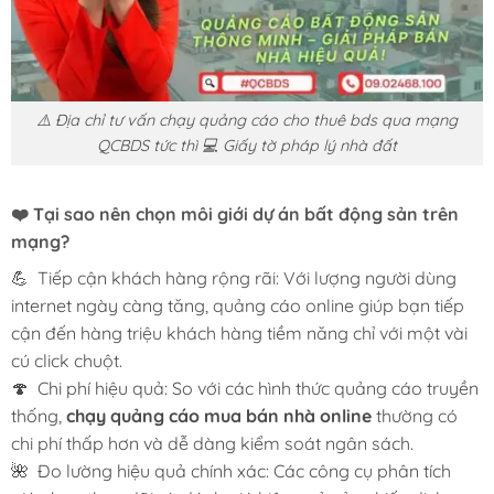
⚠️ Địa chỉ tư vấn chạy quảng cáo cho thuê bds qua mạng
QCBDS tức thì 💻 Giấy tờ pháp lý nhà đất
❤️ Tại sao nên chọn môi giới dự án bất động sản trên
mạng?
💪 Tiếp cận khách hàng rộng rãi: Với lượng người dùng
internet ngày càng tăng, quảng cáo online giúp bạn tiếp
cận đến hàng triệu khách hàng tiềm năng chỉ với một vài
cú click chuột.
🍄 Chi phí hiệu quả: So với các hình thức quảng cáo truyền
thống,
chạy quảng cáo mua bán nhà online
thường có
chi phí thấp hơn và dễ dàng kiểm soát ngân sách.
🌺 Đo lường hiệu quả chính xác: Các công cụ phân tích