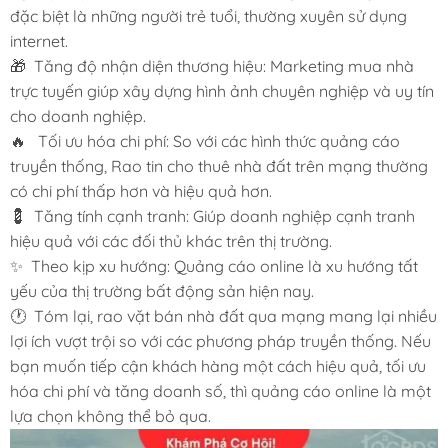
đặc biệt là những người trẻ tuổi, thường xuyên sử dụng
internet.
🎁 Tăng độ nhận diện thương hiệu: Marketing mua nhà
trực tuyến giúp xây dựng hình ảnh chuyên nghiệp và uy tín
cho doanh nghiệp.
🔥 Tối ưu hóa chi phí: So với các hình thức quảng cáo
truyền thống, Rao tin cho thuê nhà đất trên mạng thường
có chi phí thấp hơn và hiệu quả hơn.
💈 Tăng tính cạnh tranh: Giúp doanh nghiệp cạnh tranh
hiệu quả với các đối thủ khác trên thị trường.
✨ Theo kịp xu hướng: Quảng cáo online là xu hướng tất
yếu của thị trường bất động sản hiện nay.
🕐 Tóm lại, rao vặt bán nhà đất qua mạng mang lại nhiều
lợi ích vượt trội so với các phương pháp truyền thống. Nếu
bạn muốn tiếp cận khách hàng một cách hiệu quả, tối ưu
hóa chi phí và tăng doanh số, thì quảng cáo online là một
lựa chọn không thể bỏ qua.