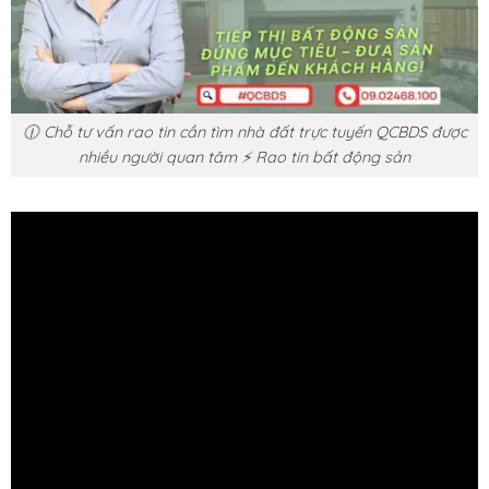
🕧 Chỗ tư vấn rao tin cần tìm nhà đất trực tuyến QCBDS được
nhiều người quan tâm ⚡ Rao tin bất động sản