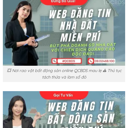
💥 Nơi rao vặt bất động sản online QCBDS mau lẹ ⛪ Thủ tục
tách thửa và làm sổ đỏ