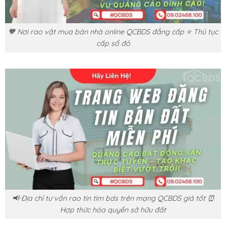
🧡 Nơi rao vặt mua bán nhà online QCBDS đẳng cấp ⭐ Thủ tục
cấp sổ đỏ
📢 Địa chỉ tư vấn rao tin tìm bds trên mạng QCBDS giá tốt ⏰
Hợp thức hóa quyền sở hữu đất