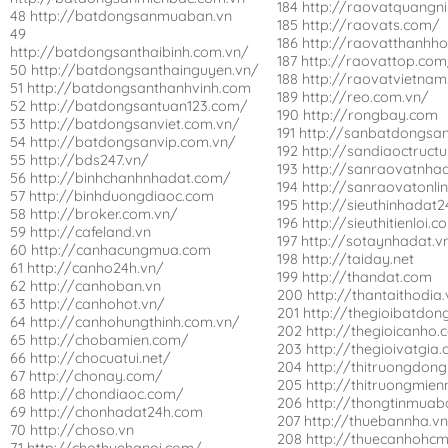
184 http://raovatquangn
48 http://batdongsanmuaban.vn
185 http://raovats.com/
49
186 http://raovatthanhh
http://batdongsanthaibinh.com.vn/
187 http://raovattop.co
50 http://batdongsanthainguyen.vn/
188 http://raovatvietnam
51 http://batdongsanthanhvinh.com
189 http://reo.com.vn/
52 http://batdongsantuan123.com/
190 http://rongbay.com
53 http://batdongsanviet.com.vn/
191 http://sanbatdongsan
54 http://batdongsanvip.com.vn/
192 http://sandiaoctruct
55 http://bds247.vn/
193 http://sanraovatnha
56 http://binhchanhnhadat.com/
194 http://sanraovatonli
57 http://binhduongdiaoc.com
195 http://sieuthinhadat2
58 http://broker.com.vn/
196 http://sieuthitienloi.
59 http://cafeland.vn
197 http://sotaynhadat.v
60 http://canhacungmua.com
198 http://taiday.net
61 http://canho24h.vn/
199 http://thandat.com
62 http://canhoban.vn
200 http://thantaithodia.
63 http://canhohot.vn/
201 http://thegioibatdon
64 http://canhohungthinh.com.vn/
202 http://thegioicanho.
65 http://chobamien.com/
203 http://thegioivatgia
66 http://chocuatui.net/
204 http://thitruongdong
67 http://chonay.com/
205 http://thitruongmie
68 http://chondiaoc.com/
206 http://thongtinmuab
69 http://chonhadat24h.com
207 http://thuebannha.v
70 http://choso.vn
208 http://thuecanhohcm
71 http://chothuehanoi.com/