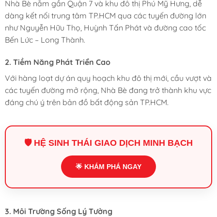
Nhà Bè nằm gần Quận 7 và khu đô thị Phú Mỹ Hưng, dễ
dàng kết nối trung tâm TP.HCM qua các tuyến đường lớn
như Nguyễn Hữu Thọ, Huỳnh Tấn Phát và đường cao tốc
Bến Lức – Long Thành.
2. Tiềm Năng Phát Triển Cao
Với hàng loạt dự án quy hoạch khu đô thị mới, cầu vượt và
các tuyến đường mở rộng, Nhà Bè đang trở thành khu vực
đáng chú ý trên bản đồ bất động sản TP.HCM.
🛡️ HỆ SINH THÁI GIAO DỊCH MINH BẠCH
🌟 KHÁM PHÁ NGAY
3. Môi Trường Sống Lý Tưởng