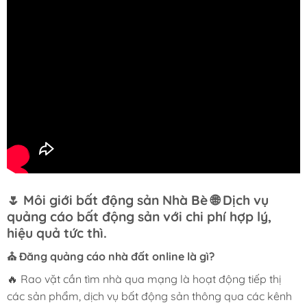
🌷 Môi giới bất động sản Nhà Bè 🌐 Dịch vụ
quảng cáo bất động sản với chi phí hợp lý,
hiệu quả tức thì.
⛪ Đăng quảng cáo nhà đất online là gì?
🔥 Rao vặt cần tìm nhà qua mạng là hoạt động tiếp thị
các sản phẩm, dịch vụ bất động sản thông qua các kênh