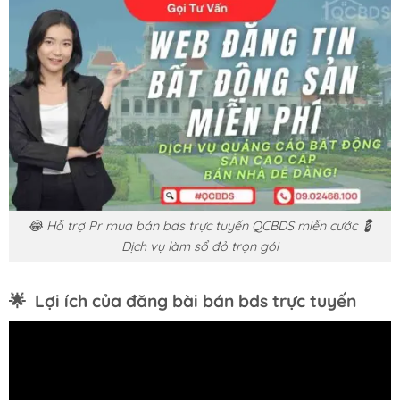
😂 Hỗ trợ Pr mua bán bds trực tuyến QCBDS miễn cước 💈
Dịch vụ làm sổ đỏ trọn gói
🌟 Lợi ích của đăng bài bán bds trực tuyến