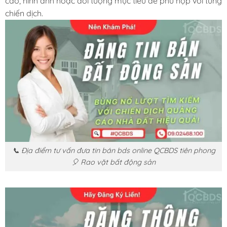
cáo, hình ảnh hoặc đối tượng mục tiêu để phù hợp với từng
chiến dịch.
📞 Địa điểm tư vấn đưa tin bán bds online QCBDS tiên phong
🎈 Rao vặt bất động sản