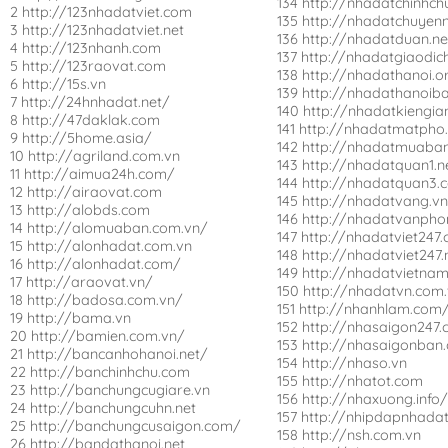
134 http://nhadatchinhch
2 http://123nhadatviet.com
135 http://nhadatchuyen
3 http://123nhadatviet.net
136 http://nhadatduan.ne
4 http://123nhanh.com
137 http://nhadatgiaodi
5 http://123raovat.com
138 http://nhadathanoi.o
6 http://15s.vn
139 http://nhadathanoib
7 http://24hnhadat.net/
140 http://nhadatkiengia
8 http://47daklak.com
141 http://nhadatmatpho
9 http://5home.asia/
142 http://nhadatmuaban
10 http://agriland.com.vn
143 http://nhadatquan1.n
11 http://aimua24h.com/
144 http://nhadatquan3.
12 http://airaovat.com
145 http://nhadatvang.v
13 http://alobds.com
146 http://nhadatvanpho
14 http://alomuaban.com.vn/
147 http://nhadatviet247
15 http://alonhadat.com.vn
148 http://nhadatviet247.
16 http://alonhadat.com/
149 http://nhadatvietna
17 http://araovat.vn/
150 http://nhadatvn.com
18 http://badosa.com.vn/
151 http://nhanhlam.com
19 http://bama.vn
152 http://nhasaigon247
20 http://bamien.com.vn/
153 http://nhasaigonban
21 http://bancanhohanoi.net/
154 http://nhaso.vn
22 http://banchinhchu.com
155 http://nhatot.com
23 http://banchungcugiare.vn
156 http://nhaxuong.info
24 http://banchungcuhn.net
157 http://nhipdapnhada
25 http://banchungcusaigon.com/
158 http://nsh.com.vn
26 http://bandathanoi.net