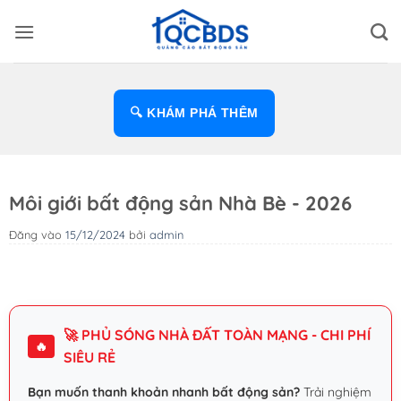
Bỏ
qua
nội
dung
🔍 KHÁM PHÁ THÊM
Môi giới bất động sản Nhà Bè - 2026
Đăng vào
15/12/2024
bởi
admin
🚀 PHỦ SÓNG NHÀ ĐẤT TOÀN MẠNG - CHI PHÍ
🔥
SIÊU RẺ
Bạn muốn thanh khoản nhanh bất động sản?
Trải nghiệm