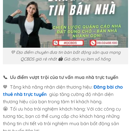
💛 Địa điểm chuyên đưa tin bán bất động sản qua mạng
QCBDS giá rẻ nhất 🏟️ Giá dịch vụ làm sổ hồng
📞 Ưu điểm vượt trội của tư vấn mua nhà trực tuyến
🤎 Tăng khả năng nhận diện thương hiệu:
Đăng bài cho
thuê nhà trực tuyến
giúp tăng cường độ nhận diện
thương hiệu của bạn trong tâm trí khách hàng.
🤩 Tối ưu hóa trải nghiệm khách hàng: Với các công cụ
tương tác, bạn có thể cung cấp cho khách hàng những
thông tin chi tiết và trải nghiệm mua bán bất động sản
trực tuyến tiện lợi.