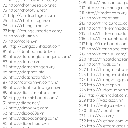
209 http://thuecanhosg.
72 http://chothuesaigon.net
210 http://thuechungcuh
73 http://chototvn.net/
211 http://timdat.com.vn/
74 http://chotructuyen.com
212 http://timdat.net
75 http://chotructuyen.net
213 http://timgicungco.c
76 http://chungcu.net.vn
214 http://timkiemnhadat
77 http://chungcunhadep.com/
215 http://timkiemnhadat
78 http://chutin.vn
216 http://timmuanhadat
79 http://colien.vn
217 http://timnhadat.com
80 http://cungcaunhadat.com
218 http://timnhapho.co
81 http://danhbanhadat.vn
219 http://timnhieu.com/
82 http://datdaugiatoanquoc.com/
220 http://tinbatdongsa
83 http://datnen.vn
221 http://tinbds.com
84 http://datnenlongan.vn/
222 http://trangmuaban
85 http://datphat.info
223 http://trangnhadat.
86 http://datphatland.vn
224 http://trangvanggo
87 http://datxanhvn.com.vn/
225 http://tructiep.vn
88 http://dautubatdongsan.vn
226 http://tudomuaban.
89 http://diachimuaban.com
227 http://upnhadat.com
90 http://diachinhadat.com/
228 http://vaolaco.vn/
91 http://diaoc.net/
229 http://vatgia.net.vn
92 http://diaoc24g.com
230 http://viboot.com
93 http://diaoc60s.vn
231 http://vico.vn/
94 http://diaocdanang.com/
232 http://vietinco.com.v
95 http://diaocthudo.vn
233 http://vietnamlands