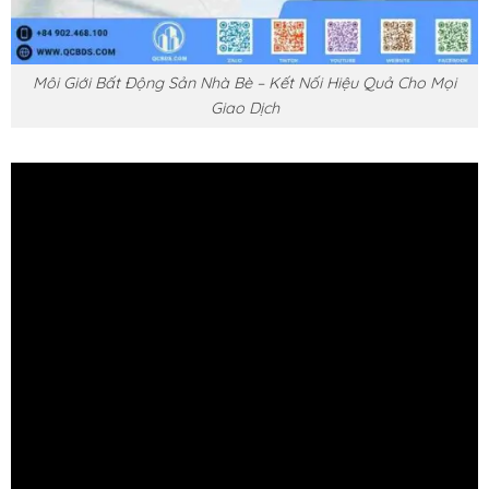
Môi Giới Bất Động Sản Nhà Bè – Kết Nối Hiệu Quả Cho Mọi
Giao Dịch