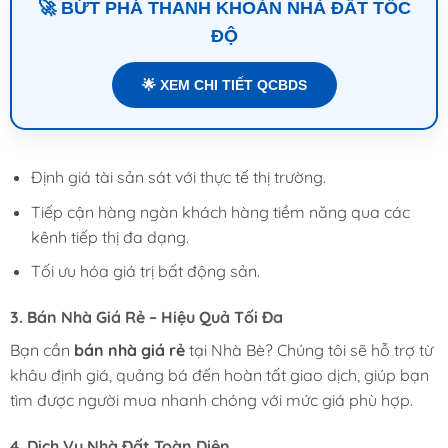
🚀 BỨT PHÁ THANH KHOẢN NHÀ ĐẤT TỐC
ĐỘ
🌟 XEM CHI TIẾT QCBDS
Định giá tài sản sát với thực tế thị trường.
Tiếp cận hàng ngàn khách hàng tiềm năng qua các
kênh tiếp thị đa dạng.
Tối ưu hóa giá trị bất động sản.
3. Bán Nhà Giá Rẻ – Hiệu Quả Tối Đa
Bạn cần
bán nhà giá rẻ
tại Nhà Bè? Chúng tôi sẽ hỗ trợ từ
khâu định giá, quảng bá đến hoàn tất giao dịch, giúp bạn
tìm được người mua nhanh chóng với mức giá phù hợp.
4. Dịch Vụ Nhà Đất Toàn Diện