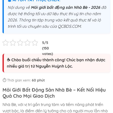
Nội dung về
Môi giới bất động sản Nhà Bè - 2026
đã
được hệ thống tối ưu dữ liệu thực thi uý tín cho năm
2026. Thông tin tập trung vào kết quả thực tế và lộ
trình tối ưu chuyên sâu của QCBDS.COM.
☕ Chào buổi chiều thành công! Chúc bạn nhận được
nhiều giá trị từ Nguyễn Huỳnh Lộc.
⏱️ Thời gian xem:
60 phút
Môi Giới Bất Động Sản Nhà Bè – Kết Nối Hiệu
Quả Cho Mọi Giao Dịch
Nhà Bè, với vị trí gần trung tâm và tiềm năng phát triển
vượt bậc, là điểm đến lý tưởng cho cả người mua lẫn nhà