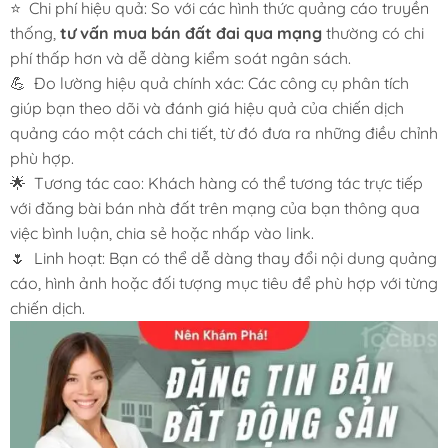
⭐ Chi phí hiệu quả: So với các hình thức quảng cáo truyền
thống,
tư vấn mua bán đất đai qua mạng
thường có chi
phí thấp hơn và dễ dàng kiểm soát ngân sách.
💪 Đo lường hiệu quả chính xác: Các công cụ phân tích
giúp bạn theo dõi và đánh giá hiệu quả của chiến dịch
quảng cáo một cách chi tiết, từ đó đưa ra những điều chỉnh
phù hợp.
🌟 Tương tác cao: Khách hàng có thể tương tác trực tiếp
với đăng bài bán nhà đất trên mạng của bạn thông qua
việc bình luận, chia sẻ hoặc nhấp vào link.
🌷 Linh hoạt: Bạn có thể dễ dàng thay đổi nội dung quảng
cáo, hình ảnh hoặc đối tượng mục tiêu để phù hợp với từng
chiến dịch.