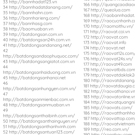
33 http://bannhadat123.vn
166 http://quangcaodiao
34 http://bannhadatdanang.com/
167 http://queolua.com
35 http://bannhahn.com
168 http://raobannhadat
36 http://bannharieng.com/
169 http://raocucnhanh.
37 http://bannhasg.com
170 http://raomoithu.vn/
38 http://baomuaban.vn
171 http://raovat.coi.vn
39 http://batdongsan.com.vn
172 http://raovat.com
40 http://batdongsan24h.com.vn
173 http://raovat.info
41 http://batdongsandanang.net/
174 http://raovat.net
42
175 http://raovat12s.com
http://batdongsandaophuquoc.com/
176 http://raovat24s.vn/
43 http://batdongsangiatot.com.vn
177 http://raovat49.com
44
178 http://raovatbds.com
http://batdongsanhaiduong.com.vn
179 http://raovatdaklak
45 http://batdongsanhanoi.net
180 http://raovatdanang
46
181 http://raovatdaugia.
http://batdongsanhungyen.com.vn/
182 http://raovathanoi.v
47
183 http://raovatonline.v
http://batdongsanmienbac.com.vn
184 http://raovatquangn
48 http://batdongsanmuaban.vn
185 http://raovats.com/
49
186 http://raovatthanhh
http://batdongsanthaibinh.com.vn/
187 http://raovattop.co
50 http://batdongsanthainguyen.vn/
188 http://raovatvietnam
51 http://batdongsanthanhvinh.com
189 http://reo.com.vn/
52 http://batdongsantuan123.com/
190 http://rongbay.com