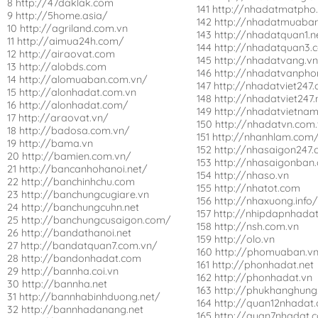
8 http://47daklak.com
141 http://nhadatmatpho
9 http://5home.asia/
142 http://nhadatmuaban
10 http://agriland.com.vn
143 http://nhadatquan1.n
11 http://aimua24h.com/
144 http://nhadatquan3.
12 http://airaovat.com
145 http://nhadatvang.v
13 http://alobds.com
146 http://nhadatvanpho
14 http://alomuaban.com.vn/
147 http://nhadatviet247
15 http://alonhadat.com.vn
148 http://nhadatviet247.
16 http://alonhadat.com/
149 http://nhadatvietna
17 http://araovat.vn/
150 http://nhadatvn.com
18 http://badosa.com.vn/
151 http://nhanhlam.com
19 http://bama.vn
152 http://nhasaigon247
20 http://bamien.com.vn/
153 http://nhasaigonban
21 http://bancanhohanoi.net/
154 http://nhaso.vn
22 http://banchinhchu.com
155 http://nhatot.com
23 http://banchungcugiare.vn
156 http://nhaxuong.info
24 http://banchungcuhn.net
157 http://nhipdapnhada
25 http://banchungcusaigon.com/
158 http://nsh.com.vn
26 http://bandathanoi.net
159 http://olo.vn
27 http://bandatquan7.com.vn/
160 http://phomuaban.v
28 http://bandonhadat.com
161 http://phonhadat.net
29 http://bannha.coi.vn
162 http://phonhadat.vn
30 http://bannha.net
163 http://phukhanghung
31 http://bannhabinhduong.net/
164 http://quan12nhadat
32 http://bannhadanang.net
165 http://quan7nhadat.