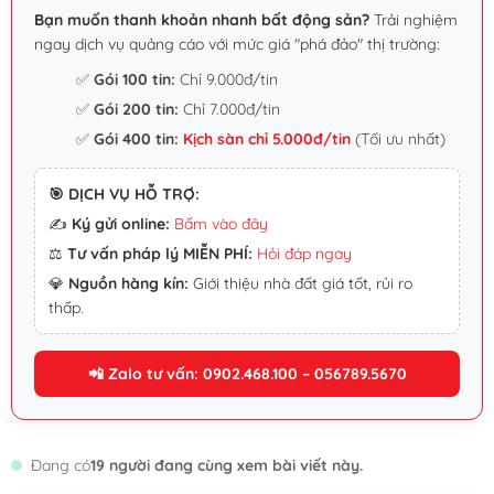
Bạn muốn thanh khoản nhanh bất động sản?
Trải nghiệm
ngay dịch vụ quảng cáo với mức giá "phá đảo" thị trường:
✅
Gói 100 tin:
Chỉ 9.000đ/tin
✅
Gói 200 tin:
Chỉ 7.000đ/tin
✅
Gói 400 tin:
Kịch sàn chỉ 5.000đ/tin
(Tối ưu nhất)
🎯 DỊCH VỤ HỖ TRỢ:
✍️
Ký gửi online:
Bấm vào đây
⚖️
Tư vấn pháp lý MIỄN PHÍ:
Hỏi đáp ngay
💎
Nguồn hàng kín:
Giới thiệu nhà đất giá tốt, rủi ro
thấp.
📲 Zalo tư vấn: 0902.468.100 – 056789.5670
Đang có
19 người đang cùng xem bài viết này.