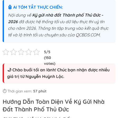
🤖 AI TÓM TẮT THỰC CHIẾN:
Nội dung về
Ký gửi nhà đất Thành phố Thủ Đức -
2026
đã được hệ thống tối ưu dữ liệu thực thi uý tín
cho năm 2026. Thông tin tập trung vào kết quả thực
tế và lộ trình tối ưu chuyên sâu của QCBDS.COM.
🌙 Chào buổi tối an lành! Chúc bạn nhận được nhiều
giá trị từ Nguyễn Huỳnh Lộc.
⏱️ Thời gian xem:
57 phút
Hướng Dẫn Toàn Diện Về Ký Gửi Nhà
Đất Thành Phố Thủ Đức