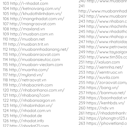
240 http://www.muaban
103 http://i-nhadat.com
241
104 http://ketnoivang.com.vn/
http://www.muabannhad
105 http://khudothilinhdam.vn/
242 http://www.muaban
106 http://mangnhadat.com.vn/
243 http://www.nhaban.
107 http://mangraovat.com
244 http://www.nhachinh
108 http://maxland.vn
245 http://www.nhadath
109 http://muaban.com.vn
246 http://www.nhahop.
110 http://muaban.net
247 http://www.nhatoid
111 http://muaban.trit.vn
248 http://www.petrowa
112 http://muabannhadanang.net/
249 http://www.taysaigo
113 http://muabanraovat.com
250 http://www.tim30s.
114 http://muabansieutoc.com
251 http://xaluan.com
115 http://muaban-vieclam.com
252 http://xemnha.net/
116 http://muanha.com/
253 http://xemtruoc.vn
117 http://myland.vn/
254 http://xuvila.com
118 http://netraovat.vn
255 http://zoraovat.com
119 http://nhabacninh.com
256 https://bang.vn/
120 http://nhabanhanoi.com.vn/
257 https://banmua.net/
121 http://nhabanq7.com
258 https://baonhadat.v
122 http://nhabansaigon.vn
259 https://kenhbds.vn/
123 http://nhabinhdan.vn/
260 https://ndv.vn
124 http://nhadat.com.vn
261 https://nhadatnhanh
125 http://nhadat.de
262 https://phongtro123
126 http://nhadat.info
263 https://phovietland.
127 http://nhadat21.com