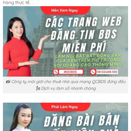
hàng thực tế.
📸 Công ty môi giới cho thuê nhà qua mạng QCBDS đứng đầu
🗽 Dịch vụ làm sổ nhanh chóng