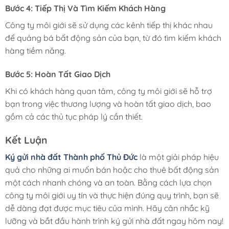
Bước 4: Tiếp Thị Và Tìm Kiếm Khách Hàng
Công ty môi giới sẽ sử dụng các kênh tiếp thị khác nhau
để quảng bá bất động sản của bạn, từ đó tìm kiếm khách
hàng tiềm năng.
Bước 5: Hoàn Tất Giao Dịch
Khi có khách hàng quan tâm, công ty môi giới sẽ hỗ trợ
bạn trong việc thương lượng và hoàn tất giao dịch, bao
gồm cả các thủ tục pháp lý cần thiết.
Kết Luận
Ký gửi nhà đất Thành phố Thủ Đức
là một giải pháp hiệu
quả cho những ai muốn bán hoặc cho thuê bất động sản
một cách nhanh chóng và an toàn. Bằng cách lựa chọn
công ty môi giới uy tín và thực hiện đúng quy trình, bạn sẽ
dễ dàng đạt được mục tiêu của mình. Hãy cân nhắc kỹ
lưỡng và bắt đầu hành trình ký gửi nhà đất ngay hôm nay!