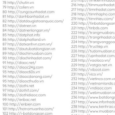
215 http://timkiemnhadat
78 http://chutin.vn
216 http://timmuanhadat
79 http://colien.vn
217 http://timnhadat.com
80 http://cungcaunhadat.com
218 http://timnhapho.co
81 http://danhbanhadat.vn
219 http://timnhieu.com/
82 http://datdaugiatoanquoc.com/
220 http://tinbatdongsa
83 http://datnen.vn
221 http://tinbds.com
84 http://datnenlongan.vn/
222 http://trangmuaban
85 http://datphat.info
223 http://trangnhadat.
86 http://datphatland.vn
224 http://trangvanggo
87 http://datxanhvn.com.vn/
225 http://tructiep.vn
88 http://dautubatdongsan.vn
226 http://tudomuaban.
89 http://diachimuaban.com
227 http://upnhadat.com
90 http://diachinhadat.com/
228 http://vaolaco.vn/
91 http://diaoc.net/
229 http://vatgia.net.vn
92 http://diaoc24g.com
230 http://viboot.com
93 http://diaoc60s.vn
231 http://vico.vn/
94 http://diaocdanang.com/
232 http://vietinco.com.v
95 http://diaocthudo.vn
233 http://vietnamlands
96 http://dothi.net
234 http://vndiaoc.com
97 http://dothi1.com/
235 http://webmuaban.v
98 http://dothidiaoc.com
236 http://www.batdong
99 http://enbac.net
237 http://www.infonhada
100 http://enbien.com
238 http://www.kenhrao
101 http://hotromuanha.com/
239 http://www.muaban.
102 http://i-batdongsan.com