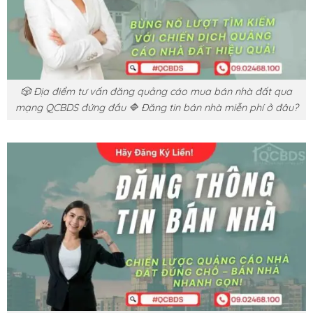
🎲 Địa điểm tư vấn đăng quảng cáo mua bán nhà đất qua
mạng QCBDS đứng đầu 🔷 Đăng tin bán nhà miễn phí ở đâu?