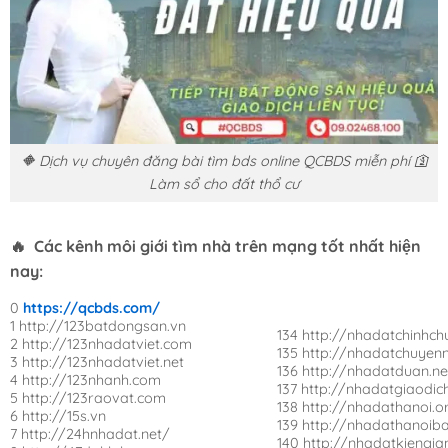
🔶 Dịch vụ chuyên đăng bài tìm bds online QCBDS miễn phí 🛐
Làm sổ cho đất thổ cư
🔥 Các kênh môi giới tìm nhà trên mạng tốt nhất hiện
nay:
0
https://qcbds.com/
1 http://123batdongsan.vn
134 http://nhadatchinhch
2 http://123nhadatviet.com
135 http://nhadatchuyen
3 http://123nhadatviet.net
136 http://nhadatduan.ne
4 http://123nhanh.com
137 http://nhadatgiaodi
5 http://123raovat.com
138 http://nhadathanoi.o
6 http://15s.vn
139 http://nhadathanoib
7 http://24hnhadat.net/
140 http://nhadatkiengia