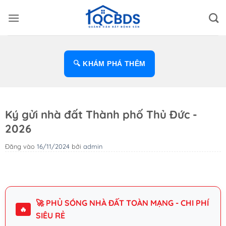
Bỏ
qua
nội
dung
🔍 KHÁM PHÁ THÊM
Ký gửi nhà đất Thành phố Thủ Đức -
2026
Đăng vào
16/11/2024
bởi
admin
🚀 PHỦ SÓNG NHÀ ĐẤT TOÀN MẠNG - CHI PHÍ
🔥
SIÊU RẺ