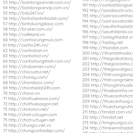
53 http://batdongsanviet.com.vn/
191 http://sanbatdongsan
54 http://batdongsanvip.com.vn/
192 http://sandiaoctruct
55 http://bds247.vn/
193 http://sanraovatnha
56 http://binhchanhnhadat.com/
194 http://sanraovatonli
57 http://binhduongdiaoc.com
195 http://sieuthinhadat2
58 http://broker.com.vn/
196 http://sieuthitienloi.
59 http://cafeland.vn
197 http://sotaynhadat.v
60 http://canhacungmua.com
198 http://taiday.net
61 http://canho24h.vn/
199 http://thandat.com
62 http://canhoban.vn
200 http://thantaithodia.
63 http://canhohot.vn/
201 http://thegioibatdon
64 http://canhohungthinh.com.vn/
202 http://thegioicanho.
65 http://chobamien.com/
203 http://thegioivatgia
66 http://chocuatui.net/
204 http://thitruongdong
67 http://chonay.com/
205 http://thitruongmie
68 http://chondiaoc.com/
206 http://thongtinmuab
69 http://chonhadat24h.com
207 http://thuebannha.v
70 http://choso.vn
208 http://thuecanhohcm
71 http://chothuehanoi.com/
209 http://thuecanhosg.
72 http://chothuesaigon.net
210 http://thuechungcuh
73 http://chototvn.net/
211 http://timdat.com.vn/
74 http://chotructuyen.com
212 http://timdat.net
75 http://chotructuyen.net
213 http://timgicungco.c
76 http://chungcu.net.vn
214 http://timkiemnhadat
77 http://chungcunhadep.com/