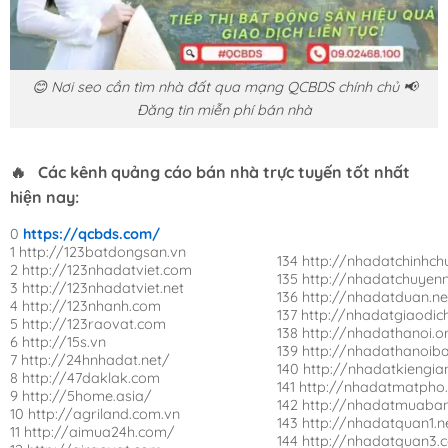
😊 Nơi seo cần tìm nhà đất qua mạng QCBDS chính chủ 📢
Đăng tin miễn phí bán nhà
🔥 Các kênh quảng cáo bán nhà trực tuyến tốt nhất
hiện nay:
0
https://qcbds.com/
1 http://123batdongsan.vn
134 http://nhadatchinhch
2 http://123nhadatviet.com
135 http://nhadatchuyen
3 http://123nhadatviet.net
136 http://nhadatduan.ne
4 http://123nhanh.com
137 http://nhadatgiaodi
5 http://123raovat.com
138 http://nhadathanoi.o
6 http://15s.vn
139 http://nhadathanoib
7 http://24hnhadat.net/
140 http://nhadatkiengia
8 http://47daklak.com
141 http://nhadatmatpho
9 http://5home.asia/
142 http://nhadatmuaban
10 http://agriland.com.vn
143 http://nhadatquan1.n
11 http://aimua24h.com/
144 http://nhadatquan3.