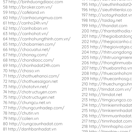
57 http://binhduongdiaoc.com
195 http://sieuthinhadat2
58 http://broker.com.vn/
196 http://sieuthitienloi.
59 http://cafeland.vn
197 http://sotaynhadat.v
60 http://canhacungmua.com
198 http://taiday.net
61 http://canho24h.vn/
199 http://thandat.com
62 http://canhoban.vn
200 http://thantaithodia.
63 http://canhohot.vn/
201 http://thegioibatdon
64 http://canhohungthinh.com.vn/
202 http://thegioicanho.
65 http://chobamien.com/
203 http://thegioivatgia
66 http://chocuatui.net/
204 http://thitruongdong
67 http://chonay.com/
205 http://thitruongmie
68 http://chondiaoc.com/
206 http://thongtinmuab
69 http://chonhadat24h.com
207 http://thuebannha.v
70 http://choso.vn
208 http://thuecanhohcm
71 http://chothuehanoi.com/
209 http://thuecanhosg.
72 http://chothuesaigon.net
210 http://thuechungcuh
73 http://chototvn.net/
211 http://timdat.com.vn/
74 http://chotructuyen.com
212 http://timdat.net
75 http://chotructuyen.net
213 http://timgicungco.c
76 http://chungcu.net.vn
214 http://timkiemnhadat
77 http://chungcunhadep.com/
215 http://timkiemnhadat
78 http://chutin.vn
216 http://timmuanhadat
79 http://colien.vn
217 http://timnhadat.com
80 http://cungcaunhadat.com
218 http://timnhapho.co
81 http://danhbanhadat.vn
219 http://timnhieu.com/