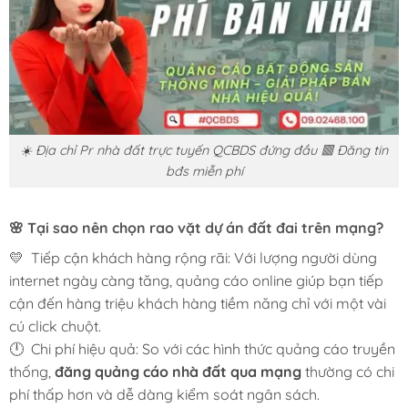
☀️ Địa chỉ Pr nhà đất trực tuyến QCBDS đứng đầu 🟥 Đăng tin
bđs miễn phí
🌸 Tại sao nên chọn rao vặt dự án đất đai trên mạng?
💛 Tiếp cận khách hàng rộng rãi: Với lượng người dùng
internet ngày càng tăng, quảng cáo online giúp bạn tiếp
cận đến hàng triệu khách hàng tiềm năng chỉ với một vài
cú click chuột.
🕛 Chi phí hiệu quả: So với các hình thức quảng cáo truyền
thống,
đăng quảng cáo nhà đất qua mạng
thường có chi
phí thấp hơn và dễ dàng kiểm soát ngân sách.