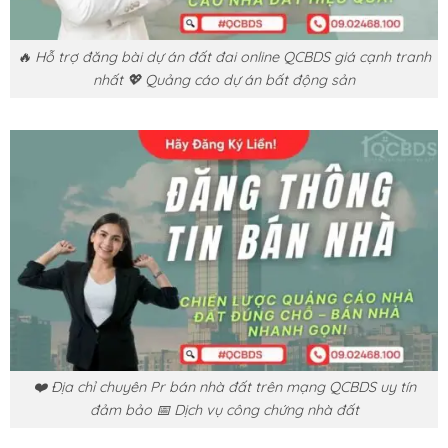
🔥 Hỗ trợ đăng bài dự án đất đai online QCBDS giá cạnh tranh
nhất 💖 Quảng cáo dự án bất động sản
❤️ Địa chỉ chuyên Pr bán nhà đất trên mạng QCBDS uy tín
đảm bảo 📅 Dịch vụ công chứng nhà đất