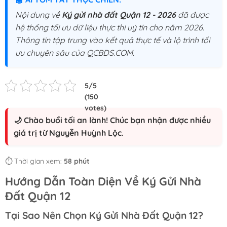
Nội dung về
Ký gửi nhà đất Quận 12 - 2026
đã được
hệ thống tối ưu dữ liệu thực thi uý tín cho năm 2026.
Thông tin tập trung vào kết quả thực tế và lộ trình tối
ưu chuyên sâu của QCBDS.COM.
🌙 Chào buổi tối an lành! Chúc bạn nhận được nhiều
giá trị từ Nguyễn Huỳnh Lộc.
⏱️ Thời gian xem:
58 phút
Hướng Dẫn Toàn Diện Về Ký Gửi Nhà
Đất Quận 12
Tại Sao Nên Chọn Ký Gửi Nhà Đất Quận 12?