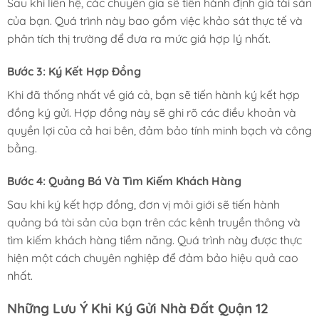
Sau khi liên hệ, các chuyên gia sẽ tiến hành định giá tài sản
của bạn. Quá trình này bao gồm việc khảo sát thực tế và
phân tích thị trường để đưa ra mức giá hợp lý nhất.
Bước 3: Ký Kết Hợp Đồng
Khi đã thống nhất về giá cả, bạn sẽ tiến hành ký kết hợp
đồng ký gửi. Hợp đồng này sẽ ghi rõ các điều khoản và
quyền lợi của cả hai bên, đảm bảo tính minh bạch và công
bằng.
Bước 4: Quảng Bá Và Tìm Kiếm Khách Hàng
Sau khi ký kết hợp đồng, đơn vị môi giới sẽ tiến hành
quảng bá tài sản của bạn trên các kênh truyền thông và
tìm kiếm khách hàng tiềm năng. Quá trình này được thực
hiện một cách chuyên nghiệp để đảm bảo hiệu quả cao
nhất.
Những Lưu Ý Khi Ký Gửi Nhà Đất Quận 12