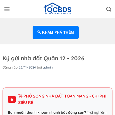
Bỏ
qua
nội
dung
🔍 KHÁM PHÁ THÊM
Ký gửi nhà đất Quận 12 - 2026
Đăng vào
23/11/2024
bởi
admin
🚀 PHỦ SÓNG NHÀ ĐẤT TOÀN MẠNG - CHI PHÍ
🔥
SIÊU RẺ
Bạn muốn thanh khoản nhanh bất động sản?
Trải nghiệm