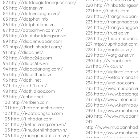
82 http://datdaugiatoanquoc.com/
220 http://tinbatdongsa
83 http://datnen.vn
221 http://tinbds.com
84 http://datnenlongan.vn/
222 http://trangmuaban
85 http://datphat.info
223 http://trangnhadat.
86 http://datphatland.vn
224 http://trangvanggo
87 http://datxanhvn.com.vn/
225 http://tructiep.vn
88 http://dautubatdongsan.vn
226 http://tudomuaban.
89 http://diachimuaban.com
227 http://upnhadat.com
90 http://diachinhadat.com/
228 http://vaolaco.vn/
91 http://diaoc.net/
229 http://vatgia.net.vn
92 http://diaoc24g.com
230 http://viboot.com
93 http://diaoc60s.vn
231 http://vico.vn/
94 http://diaocdanang.com/
232 http://vietinco.com.v
95 http://diaocthudo.vn
233 http://vietnamlands
96 http://dothi.net
234 http://vndiaoc.com
97 http://dothi1.com/
235 http://webmuaban.v
98 http://dothidiaoc.com
236 http://www.batdong
99 http://enbac.net
237 http://www.infonhada
100 http://enbien.com
238 http://www.kenhrao
101 http://hotromuanha.com/
239 http://www.muaban.
102 http://i-batdongsan.com
240 http://www.muaban
103 http://i-nhadat.com
241
104 http://ketnoivang.com.vn/
http://www.muabannhad
105 http://khudothilinhdam.vn/
242 http://www.muaban
106 http://mangnhadat.com.vn/