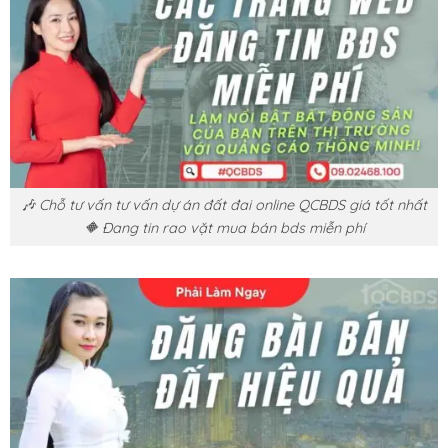
🎶 Chỗ tư vấn tư vấn dự án đất đai online QCBDS giá tốt nhất
🔶 Đang tin rao vặt mua bán bds miễn phí