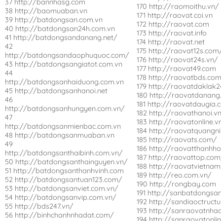
37 http://bannhasg.com
170 http://raomoithu.vn/
38 http://baomuaban.vn
171 http://raovat.coi.vn
39 http://batdongsan.com.vn
172 http://raovat.com
40 http://batdongsan24h.com.vn
173 http://raovat.info
41 http://batdongsandanang.net/
174 http://raovat.net
42
175 http://raovat12s.com
http://batdongsandaophuquoc.com/
176 http://raovat24s.vn/
43 http://batdongsangiatot.com.vn
177 http://raovat49.com
44
178 http://raovatbds.com
http://batdongsanhaiduong.com.vn
179 http://raovatdaklak
45 http://batdongsanhanoi.net
180 http://raovatdanang
46
181 http://raovatdaugia.
http://batdongsanhungyen.com.vn/
182 http://raovathanoi.v
47
183 http://raovatonline.v
http://batdongsanmienbac.com.vn
184 http://raovatquangn
48 http://batdongsanmuaban.vn
185 http://raovats.com/
49
186 http://raovatthanhh
http://batdongsanthaibinh.com.vn/
187 http://raovattop.co
50 http://batdongsanthainguyen.vn/
188 http://raovatvietnam
51 http://batdongsanthanhvinh.com
189 http://reo.com.vn/
52 http://batdongsantuan123.com/
190 http://rongbay.com
53 http://batdongsanviet.com.vn/
191 http://sanbatdongsan
54 http://batdongsanvip.com.vn/
192 http://sandiaoctruct
55 http://bds247.vn/
193 http://sanraovatnha
56 http://binhchanhnhadat.com/
194 http://sanraovatonli