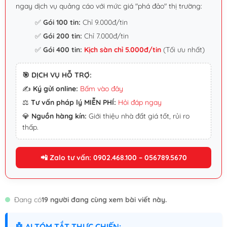
ngay dịch vụ quảng cáo với mức giá "phá đảo" thị trường:
✅
Gói 100 tin:
Chỉ 9.000đ/tin
✅
Gói 200 tin:
Chỉ 7.000đ/tin
✅
Gói 400 tin:
Kịch sàn chỉ 5.000đ/tin
(Tối ưu nhất)
🎯 DỊCH VỤ HỖ TRỢ:
✍️
Ký gửi online:
Bấm vào đây
⚖️
Tư vấn pháp lý MIỄN PHÍ:
Hỏi đáp ngay
💎
Nguồn hàng kín:
Giới thiệu nhà đất giá tốt, rủi ro
thấp.
📲 Zalo tư vấn: 0902.468.100 – 056789.5670
Đang có
19 người đang cùng xem bài viết này.
🤖 AI TÓM TẮT THỰC CHIẾN: