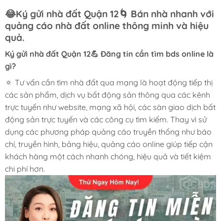
😂Ký gửi nhà đất Quận 12🌀 Bán nhà nhanh với
quảng cáo nhà đất online thông minh và hiệu
quả.
Ký gửi nhà đất Quận 12💪 Đăng tin cần tìm bds online là
gì?
🔅 Tư vấn cần tìm nhà đất qua mạng là hoạt động tiếp thị
các sản phẩm, dịch vụ bất động sản thông qua các kênh
trực tuyến như website, mạng xã hội, các sàn giao dịch bất
động sản trực tuyến và các công cụ tìm kiếm. Thay vì sử
dụng các phương pháp quảng cáo truyền thống như báo
chí, truyền hình, bảng hiệu, quảng cáo online giúp tiếp cận
khách hàng một cách nhanh chóng, hiệu quả và tiết kiệm
chi phí hơn.