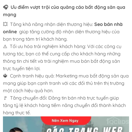
🎧 Ưu điểm vượt trội của quảng cáo bất động sản qua
mạng
💥 Tăng khả năng nhận diện thương hiệu:
Seo bán nhà
online
giúp tăng cường độ nhận diện thương hiệu của
bạn trong tâm trí khách hàng.
⚠️ Tối ưu hóa trải nghiệm khách hàng: Với các công cụ
tương tác, bạn có thể cung cấp cho khách hàng những
thông tin chi tiết và trải nghiệm mua bán bất động sản
trực tuyến tiện lợi.
🔱 Cạnh tranh hiệu quả: Marketing mua bất động sản qua
mạng giúp bạn cạnh tranh với các đối thủ trên thị trường
một cách hiệu quả hơn.
🚩 Tăng chuyển đổi: Đăng tin bán nhà trực tuyến giúp
tăng tỷ lệ khách hàng tiềm năng chuyển đổi thành khách
hàng thực tế.