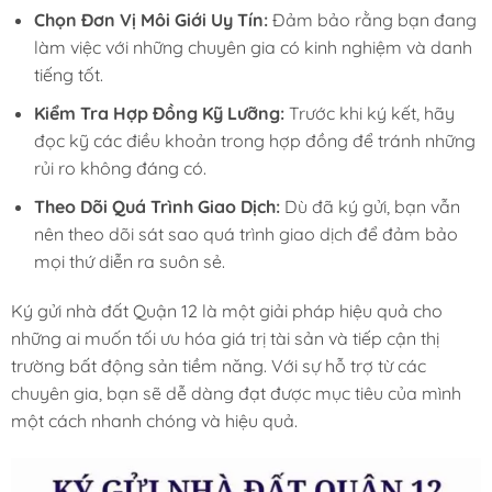
Chọn Đơn Vị Môi Giới Uy Tín:
Đảm bảo rằng bạn đang
làm việc với những chuyên gia có kinh nghiệm và danh
tiếng tốt.
Kiểm Tra Hợp Đồng Kỹ Lưỡng:
Trước khi ký kết, hãy
đọc kỹ các điều khoản trong hợp đồng để tránh những
rủi ro không đáng có.
Theo Dõi Quá Trình Giao Dịch:
Dù đã ký gửi, bạn vẫn
nên theo dõi sát sao quá trình giao dịch để đảm bảo
mọi thứ diễn ra suôn sẻ.
Ký gửi nhà đất Quận 12 là một giải pháp hiệu quả cho
những ai muốn tối ưu hóa giá trị tài sản và tiếp cận thị
trường bất động sản tiềm năng. Với sự hỗ trợ từ các
chuyên gia, bạn sẽ dễ dàng đạt được mục tiêu của mình
một cách nhanh chóng và hiệu quả.