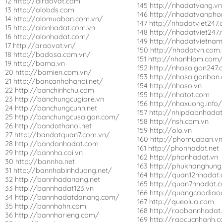
12 http://airaovat.com
145 http://nhadatvang.v
13 http://alobds.com
146 http://nhadatvanpho
14 http://alomuaban.com.vn/
147 http://nhadatviet247
15 http://alonhadat.com.vn
148 http://nhadatviet247.
16 http://alonhadat.com/
149 http://nhadatvietna
17 http://araovat.vn/
150 http://nhadatvn.com
18 http://badosa.com.vn/
151 http://nhanhlam.com
19 http://bama.vn
152 http://nhasaigon247
20 http://bamien.com.vn/
153 http://nhasaigonban
21 http://bancanhohanoi.net/
154 http://nhaso.vn
22 http://banchinhchu.com
155 http://nhatot.com
23 http://banchungcugiare.vn
156 http://nhaxuong.info
24 http://banchungcuhn.net
157 http://nhipdapnhada
25 http://banchungcusaigon.com/
158 http://nsh.com.vn
26 http://bandathanoi.net
159 http://olo.vn
27 http://bandatquan7.com.vn/
160 http://phomuaban.v
28 http://bandonhadat.com
161 http://phonhadat.net
29 http://bannha.coi.vn
162 http://phonhadat.vn
30 http://bannha.net
163 http://phukhanghung
31 http://bannhabinhduong.net/
164 http://quan12nhadat
32 http://bannhadanang.net
165 http://quan7nhadat.
33 http://bannhadat123.vn
166 http://quangcaodiao
34 http://bannhadatdanang.com/
167 http://queolua.com
35 http://bannhahn.com
168 http://raobannhadat
36 http://bannharieng.com/
169 http://raocucnhanh.