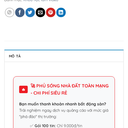
MÔ TẢ
🚀 PHỦ SÓNG NHÀ ĐẤT TOÀN MẠNG
🔥
- CHI PHÍ SIÊU RẺ
Bạn muốn thanh khoản nhanh bất động sản?
Trải nghiệm ngay dịch vụ quảng cáo với mức giá
"phá đảo" thị trường:
✅
Gói 100 tin:
Chỉ 9.000đ/tin