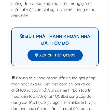
những đơn vị bán khóa học trên mạng giá rẻ
nhất tại Việt Nam với uy tín và chất lượng được
đảm bảo.
🚀 BỨT PHÁ THANH KHOẢN NHÀ
ĐẤT TỐC ĐỘ
🌟 XEM CHI TIẾT QCBDS
💬 Chúng tôi tự hào mang đến những giải pháp
môn học từ xa ưu việt , tiết kiệm chi phí và có
chất lượng cao nhất.Với sứ mệnh “Lan tỏa tri
thức, kiến tạo tương lai,” QCBDS cung cấp đa
dạng các lớp học trực tuyến trên nhiều lĩnh vực,
đạp ứng nhu cầu học tập của mọi đối tượng.