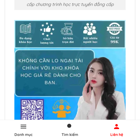
cấp chương trình học trực tuyến đẳng cấp
Danh mục
Tìm kiếm
Liên hệ
⏰ Phân phối khóa huấn luyện online QCBDS 🔱 Tư