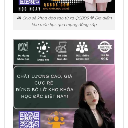
🎮 Chia sẻ khóa đào tạo từ xa QCBDS 💙 Địa điểm
kho môn học qua mạng đẳng cấp