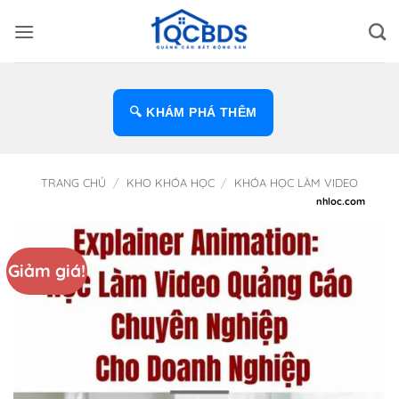
Bỏ
qua
nội
dung
🔍 KHÁM PHÁ THÊM
TRANG CHỦ
/
KHO KHÓA HỌC
/
KHÓA HỌC LÀM VIDEO
Giảm giá!