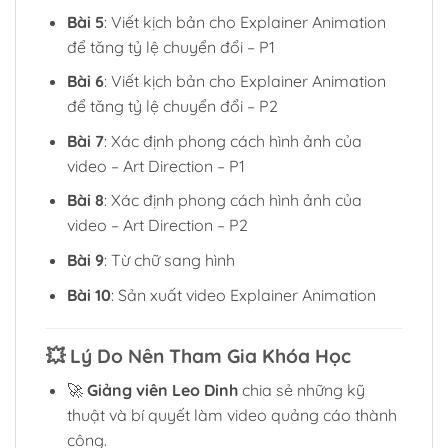
Bài 5
: Viết kịch bản cho Explainer Animation
để tăng tỷ lệ chuyển đổi – P1
Bài 6
: Viết kịch bản cho Explainer Animation
để tăng tỷ lệ chuyển đổi – P2
Bài 7
: Xác định phong cách hình ảnh của
video – Art Direction – P1
Bài 8
: Xác định phong cách hình ảnh của
video – Art Direction – P2
Bài 9
: Từ chữ sang hình
Bài 10
: Sản xuất video Explainer Animation
💥
Lý Do Nên Tham Gia Khóa Học
🚀
Giảng viên Leo Dinh
chia sẻ những kỹ
thuật và bí quyết làm video quảng cáo thành
công.