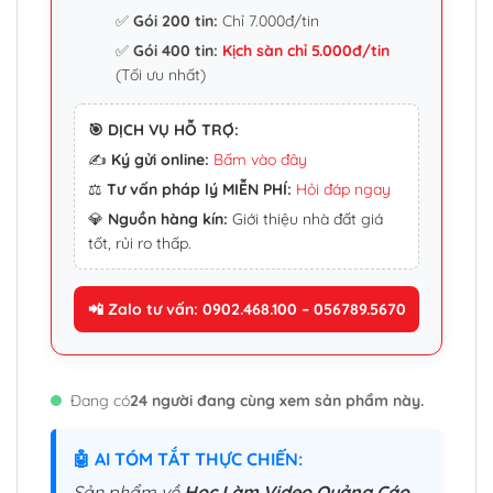
✅
Gói 200 tin:
Chỉ 7.000đ/tin
✅
Gói 400 tin:
Kịch sàn chỉ 5.000đ/tin
(Tối ưu nhất)
🎯 DỊCH VỤ HỖ TRỢ:
✍️
Ký gửi online:
Bấm vào đây
⚖️
Tư vấn pháp lý MIỄN PHÍ:
Hỏi đáp ngay
💎
Nguồn hàng kín:
Giới thiệu nhà đất giá
tốt, rủi ro thấp.
📲 Zalo tư vấn: 0902.468.100 – 056789.5670
Đang có
24 người đang cùng xem sản phẩm này.
🤖 AI TÓM TẮT THỰC CHIẾN:
Sản phẩm về
Học Làm Video Quảng Cáo