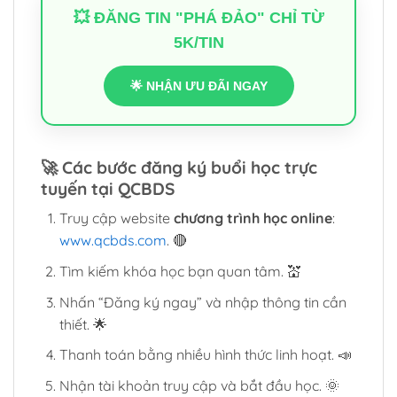
💥 ĐĂNG TIN "PHÁ ĐẢO" CHỈ TỪ
5K/TIN
🌟 NHẬN ƯU ĐÃI NGAY
🚀
Các bước đăng ký buổi học trực
tuyến tại QCBDS
Truy cập website
chương trình học online
:
www.qcbds.com
. 🔴
Tìm kiếm khóa học bạn quan tâm. 💒
Nhấn “Đăng ký ngay” và nhập thông tin cần
thiết. 🌟
Thanh toán bằng nhiều hình thức linh hoạt. 📣
Nhận tài khoản truy cập và bắt đầu học. 🌞