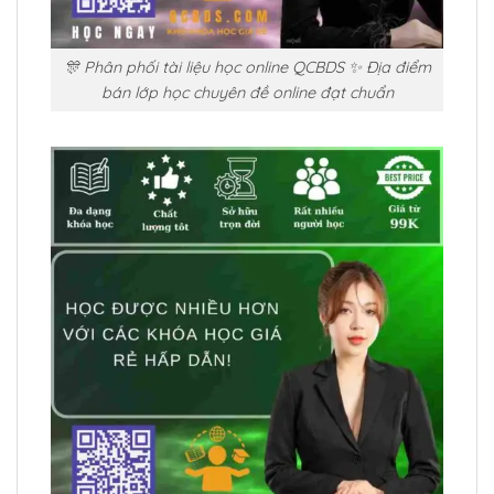
🎊 Phân phối tài liệu học online QCBDS ✨ Địa điểm
bán lớp học chuyên đề online đạt chuẩn