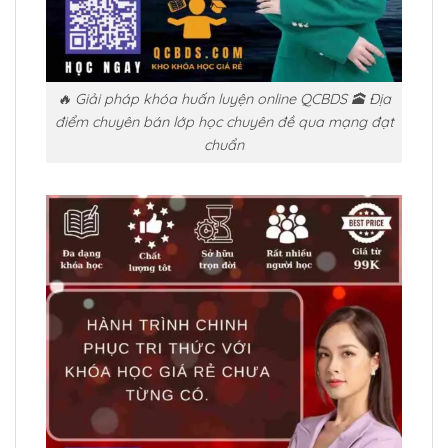
🔥 Giải pháp khóa huấn luyện online QCBDS 🕋 Địa
điểm chuyên bán lớp học chuyên đề qua mạng đạt
chuẩn