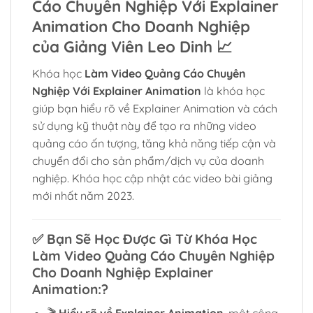
Cáo Chuyên Nghiệp Với Explainer
Animation Cho Doanh Nghiệp
của Giảng Viên Leo Dinh
📈
Khóa học
Làm Video Quảng Cáo Chuyên
Nghiệp Với Explainer Animation
là khóa học
giúp bạn hiểu rõ về Explainer Animation và cách
sử dụng kỹ thuật này để tạo ra những video
quảng cáo ấn tượng, tăng khả năng tiếp cận và
chuyển đổi cho sản phẩm/dịch vụ của doanh
nghiệp. Khóa học cập nhật các video bài giảng
mới nhất năm 2023.
✅
Bạn Sẽ Học Được Gì Từ Khóa Học
Làm Video Quảng Cáo Chuyên Nghiệp
Cho Doanh Nghiệp Explainer
Animation:?
🎬
Hiểu rõ về Explainer Animation
, một công