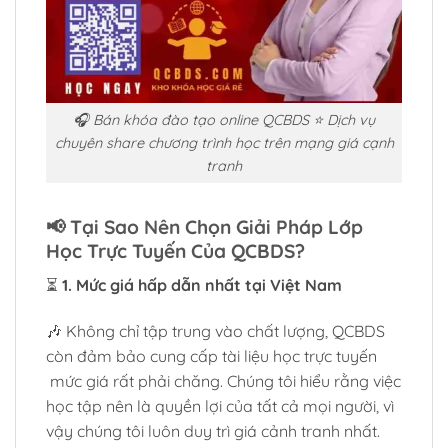
🎧 Bán khóa đào tạo online QCBDS ⭐ Dịch vụ
chuyên share chương trình học trên mạng giá cạnh
tranh
📢
Tại Sao Nên Chọn Giải Pháp Lớp
Học Trực Tuyến Của QCBDS?
⏳
1. Mức giá hấp dẫn nhất tại Việt Nam
🎶 Không chỉ tập trung vào chất lượng, QCBDS
còn đảm bảo cung cấp tài liệu học trực tuyến
mức giá rất phải chăng. Chúng tôi hiểu rằng việc
học tập nên là quyền lợi của tất cả mọi người, vì
vậy chúng tôi luôn duy trì giá cảnh tranh nhất.