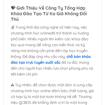
💝
Giới Thiệu Về Công Ty Tổng Hợp
Khóa Đào Tạo Từ Xa Giá Không Đối
Thủ
💰 Trong thời đại công nghệ số hiện nay, việc
chương trình học onlineđã trở thành xu hướng
phổ biến. Nhiều người tìm kiếm các khóa đào
tạo qua mạng để nâng cao kiến thức và kỹ
năng mà không cần phải đến lớp học truyền
thống. Để đáp ứng nhu cầu này,
chỗ bán khóa
đào tạo trực tuyến xuất sắc
đã ra đời, mang
đến cho người học nhiều lựa chọn phong phú và
tiết kiệm chi phí.
⛪ Tuy nhiên, để chọn được một đơn vị cung cấp
chương trình học online đảm bảo chất lượng, giá
cả hợp lý là một bài toán không hề dễ. Thương
hiệu QCBDS đã khẳng định vị trí là một trong