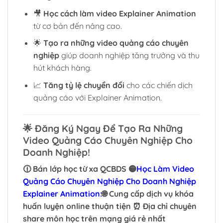
🎥
Học cách làm video Explainer Animation
từ cơ bản đến nâng cao.
🌟
Tạo ra những video quảng cáo chuyên
nghiệp
giúp doanh nghiệp tăng trưởng và thu
hút khách hàng.
📈
Tăng tỷ lệ chuyển đổi
cho các chiến dịch
quảng cáo với Explainer Animation.
🌟
Đăng Ký Ngay Để Tạo Ra Những
Video Quảng Cáo Chuyên Nghiệp Cho
Doanh Nghiệp!
🕧 Bán lớp học từ xa QCBDS 🟡
Học Làm Video
Quảng Cáo Chuyên Nghiệp Cho Doanh Nghiệp
Explainer Animation:
🌐 Cung cấp dịch vụ khóa
huấn luyện online thuận tiện ⏰ Địa chỉ chuyên
share môn học trên mạng giá rẻ nhất