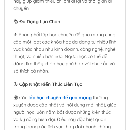
này giúp giảm thiểu chi phí đi lại và thời gian di
chuyển.
📚
Đa Dạng Lựa Chọn
⚜️ Phân phối lớp học chuyên đề qua mạng cung
cấp một loạt các khóa học đa dạng từ nhiều lĩnh
vực khác nhau như kinh doanh, công nghệ, nghệ
thuật, và nhiều hơn nữa. Người học có thể dễ
dàng tìm thấy khóa học phù hợp với nhu cầu và
sở thích cá nhân.
🎯
Cập Nhật Kiến Thức Liên Tục
🌍 Các
lớp học chuyên đề qua mạng
thường
xuyên được cập nhật với nội dung mới nhất, giúp
người học luôn nắm bắt được những kiến thức
và kỹ năng hiện đại. Điều này đặc biệt quan
trọng trong các lĩnh vực thay đổi nhanh chóng