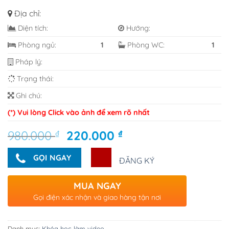
Địa chỉ:
Diện tích:
Hướng:
Phòng ngủ:
1
Phòng WC:
1
Pháp lý:
Trạng thái:
Ghi chú:
(*) Vui lòng Click vào ảnh để xem rõ nhất
Giá
Giá
980.000
₫
220.000
₫
gốc
hiện
là:
tại
GỌI NGAY
ĐĂNG KÝ
980.000 ₫.
là:
220.000 ₫.
MUA NGAY
Gọi điện xác nhận và giao hàng tận nơi
Danh mục:
Khóa học làm video