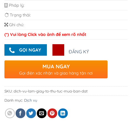
Pháp lý:
Trạng thái:
Ghi chú:
(*) Vui lòng Click vào ảnh để xem rõ nhất
GỌI NGAY
ĐĂNG KÝ
MUA NGAY
Gọi điện xác nhận và giao hàng tận nơi
SKU:
dich-vu-lam-giay-to-thu-tuc-mua-ban-dat
Danh mục:
Dịch vụ