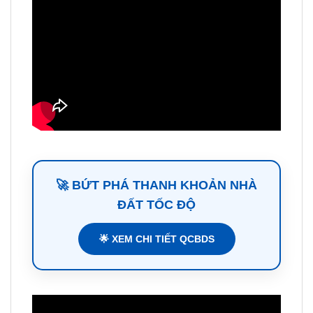
🚀 BỨT PHÁ THANH KHOẢN NHÀ
ĐẤT TỐC ĐỘ
🌟 XEM CHI TIẾT QCBDS