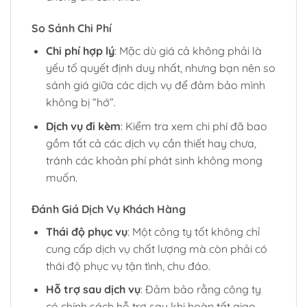
So Sánh Chi Phí
Chi phí hợp lý
: Mặc dù giá cả không phải là
yếu tố quyết định duy nhất, nhưng bạn nên so
sánh giá giữa các dịch vụ để đảm bảo mình
không bị “hớ”.
Dịch vụ đi kèm
: Kiểm tra xem chi phí đã bao
gồm tất cả các dịch vụ cần thiết hay chưa,
tránh các khoản phí phát sinh không mong
muốn.
Đánh Giá Dịch Vụ Khách Hàng
Thái độ phục vụ
: Một công ty tốt không chỉ
cung cấp dịch vụ chất lượng mà còn phải có
thái độ phục vụ tận tình, chu đáo.
Hỗ trợ sau dịch vụ
: Đảm bảo rằng công ty
có chính sách hỗ trợ sau khi hoàn tất giao