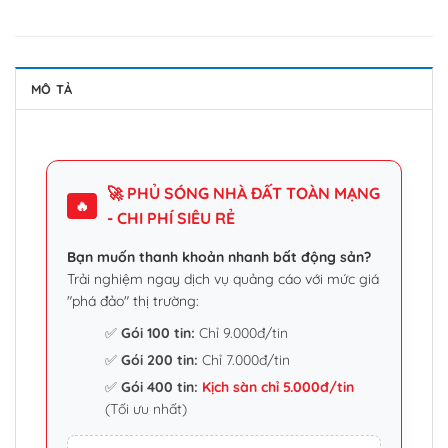
MÔ TẢ
🚀 PHỦ SÓNG NHÀ ĐẤT TOÀN MẠNG
🔥
- CHI PHÍ SIÊU RẺ
Bạn muốn thanh khoản nhanh bất động sản?
Trải nghiệm ngay dịch vụ quảng cáo với mức giá
"phá đảo" thị trường:
✅
Gói 100 tin:
Chỉ 9.000đ/tin
✅
Gói 200 tin:
Chỉ 7.000đ/tin
✅
Gói 400 tin:
Kịch sàn chỉ 5.000đ/tin
(Tối ưu nhất)