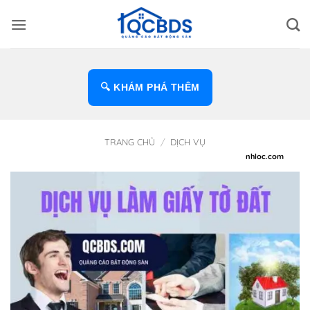
Bỏ
qua
nội
dung
🔍 KHÁM PHÁ THÊM
TRANG CHỦ
/
DỊCH VỤ