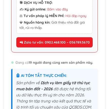
🎯 DỊCH VỤ HỖ TRỢ:
✍️
Ký gửi online:
Bấm vào đây
⚖️
Tư vấn pháp lý MIỄN PHÍ:
Hỏi đáp ngay
💎
Nguồn hàng kín:
Giới thiệu nhà đất giá
tốt, rủi ro thấp.
📲 Zalo tư vấn: 0902.468.100 – 056789.5670
Đang có
19 người đang cùng xem sản phẩm này.
🤖 AI TÓM TẮT THỰC CHIẾN:
Sản phẩm về
Dịch vụ làm giấy tờ thủ tục
mua bán đất - 2026
đã được hệ thống tối
ưu dữ liệu thực thi uý tín cho năm 2026.
Thông tin tập trung vào kết quả thực tế và
lộ trình tối ưu chuyên sâu của QCBDS.COM.