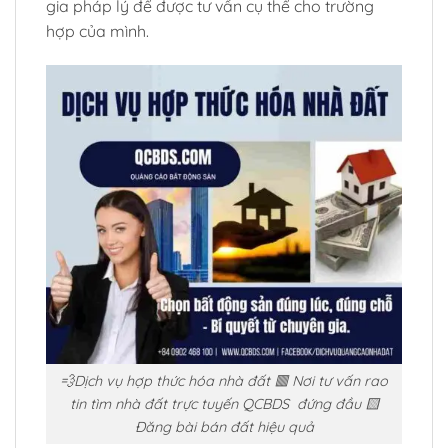
gia pháp lý để được tư vấn cụ thể cho trường
hợp của mình.
💨Dịch vụ hợp thức hóa nhà đất 🟥 Nơi tư vấn rao
tin tìm nhà đất trực tuyến QCBDS đứng đầu 🟨
Đăng bài bán đất hiệu quả