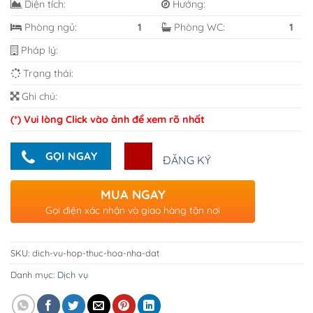
Diện tích:
Hướng:
Phòng ngủ:
1
Phòng WC:
1
Pháp lý:
Trạng thái:
Ghi chú:
(*) Vui lòng Click vào ảnh để xem rõ nhất
GỌI NGAY
ĐĂNG KÝ
MUA NGAY
Gọi điện xác nhận và giao hàng tận nơi
SKU:
dich-vu-hop-thuc-hoa-nha-dat
Danh mục:
Dịch vụ