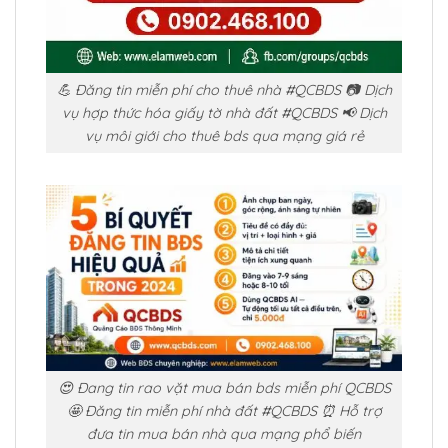
💪 Đăng tin miễn phí cho thuê nhà #QCBDS 📷 Dịch
vụ hợp thức hóa giấy tờ nhà đất #QCBDS 📢 Dịch
vụ môi giới cho thuê bds qua mạng giá rẻ
😍 Đang tin rao vặt mua bán bds miễn phí QCBDS
🤩 Đăng tin miễn phí nhà đất #QCBDS ⏰ Hỗ trợ
đưa tin mua bán nhà qua mạng phổ biến