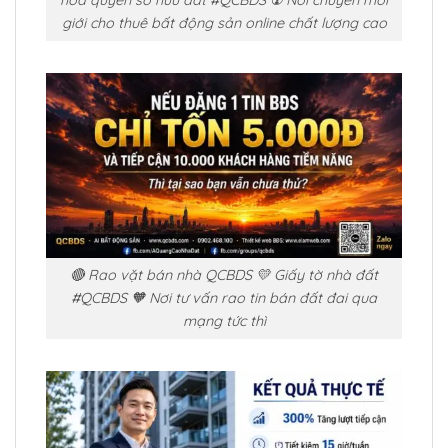
giới cho thuê bất động sản online chất lượng cao
🔴 Rao vặt bán nhà QCBDS 💛 Giấy tờ nhà đất
#QCBDS 🧡 Nơi tư vấn rao tin bán đất đai qua
mạng tức thì