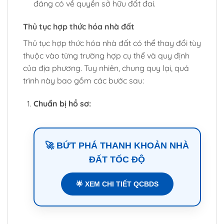
đáng có về quyền sở hữu đất đai.
Thủ tục hợp thức hóa nhà đất
Thủ tục hợp thức hóa nhà đất có thể thay đổi tùy
thuộc vào từng trường hợp cụ thể và quy định
của địa phương. Tuy nhiên, chung quy lại, quá
trình này bao gồm các bước sau:
Chuẩn bị hồ sơ:
🚀 BỨT PHÁ THANH KHOẢN NHÀ
ĐẤT TỐC ĐỘ
🌟 XEM CHI TIẾT QCBDS