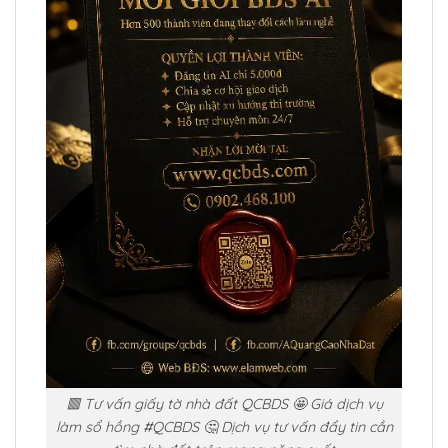
🟥 Tư vấn giấy tờ nhà đất QCBDS 🤩 Giá dịch vụ
làm sổ hồng #QCBDS 🤔 Dịch vụ tư vấn đẩy tin cần