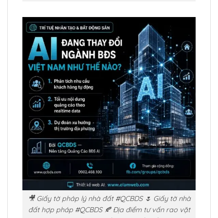
🎥 Giấy tờ pháp lý nhà đất #QCBDS 🌷 Giấy tờ nhà
đất hợp pháp #QCBDS 🍂 Địa điểm tư vấn rao vặt