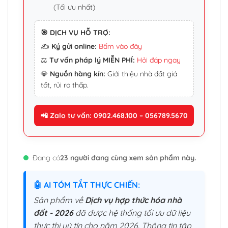
(Tối ưu nhất)
🎯 DỊCH VỤ HỖ TRỢ:
✍️
Ký gửi online:
Bấm vào đây
⚖️
Tư vấn pháp lý MIỄN PHÍ:
Hỏi đáp ngay
💎
Nguồn hàng kín:
Giới thiệu nhà đất giá
tốt, rủi ro thấp.
📲 Zalo tư vấn: 0902.468.100 – 056789.5670
Đang có
23 người đang cùng xem sản phẩm này.
🤖 AI TÓM TẮT THỰC CHIẾN:
Sản phẩm về
Dịch vụ hợp thức hóa nhà
đất - 2026
đã được hệ thống tối ưu dữ liệu
thực thi uý tín cho năm 2026. Thông tin tập