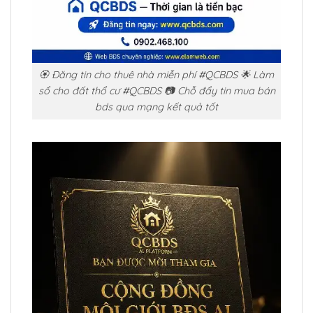
🏵️ Đăng tin cho thuê nhà miễn phí #QCBDS 🌟 Làm
sổ cho đất thổ cư #QCBDS 📷 Chỗ đẩy tin mua bán
bds qua mạng kết quả tốt