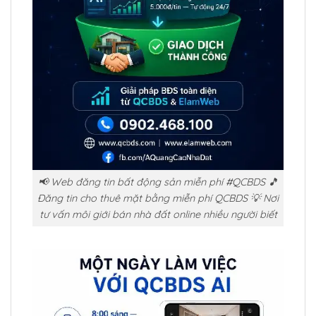
📢 Web đăng tin bất động sản miễn phí #QCBDS 🎵
Đăng tin cho thuê mặt bằng miễn phí QCBDS 💡 Nơi
tư vấn môi giới bán nhà đất online nhiều người biết