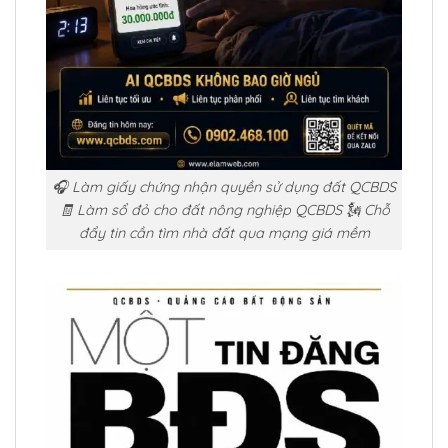
🎧 Làm giấy chứng nhận quyền sử dụng đất QCBDS
🧾 Làm sổ đỏ cho đất nông nghiệp QCBDS 🗽 Chỗ
đẩy tin cần tìm nhà đất qua mạng giá mềm