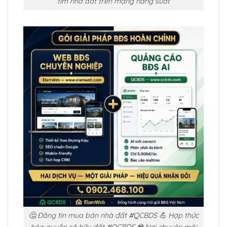
tìm nhà đất trên mạng năng suất
🤔 Đăng tin mua bán nhà đất #QCBDS 💪 Hợp thức
hóa quyền sở hữu đất #QCBDS ☢️ Nơi chuyên môi