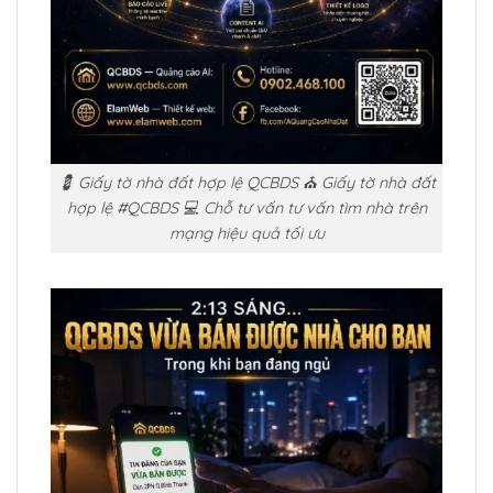
💈 Giấy tờ nhà đất hợp lệ QCBDS ⛪ Giấy tờ nhà đất
hợp lệ #QCBDS 💻 Chỗ tư vấn tư vấn tìm nhà trên
mạng hiệu quả tối ưu