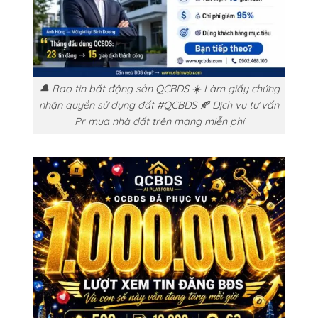
🔔 Rao tin bất động sản QCBDS ☀️ Làm giấy chứng
nhận quyền sử dụng đất #QCBDS 🍂 Dịch vụ tư vấn
Pr mua nhà đất trên mạng miễn phí