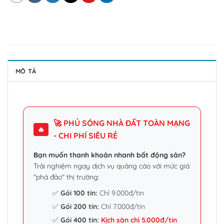
MÔ TẢ
🚀 PHỦ SÓNG NHÀ ĐẤT TOÀN MẠNG
🔥
- CHI PHÍ SIÊU RẺ
Bạn muốn thanh khoản nhanh bất động sản?
Trải nghiệm ngay dịch vụ quảng cáo với mức giá
"phá đảo" thị trường:
✅
Gói 100 tin:
Chỉ 9.000đ/tin
✅
Gói 200 tin:
Chỉ 7.000đ/tin
✅
Gói 400 tin:
Kịch sàn chỉ 5.000đ/tin