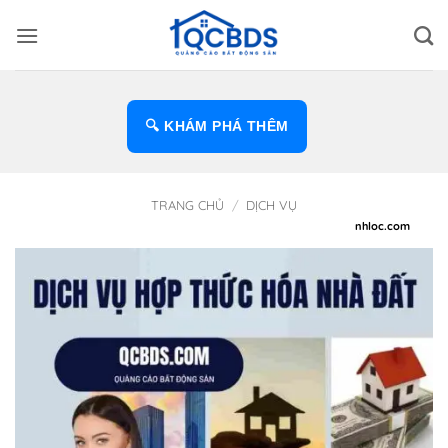
Bỏ
qua
nội
dung
🔍 KHÁM PHÁ THÊM
TRANG CHỦ
/
DỊCH VỤ