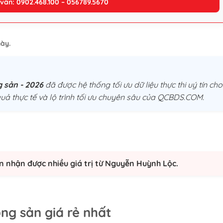
 vấn: 0902.468.100 – 056789.5670
ày.
g sản - 2026
đã được hệ thống tối ưu dữ liệu thực thi uý tín cho
uả thực tế và lộ trình tối ưu chuyên sâu của QCBDS.COM.
n nhận được nhiều giá trị từ Nguyễn Huỳnh Lộc.
ng sản giá rẻ nhất