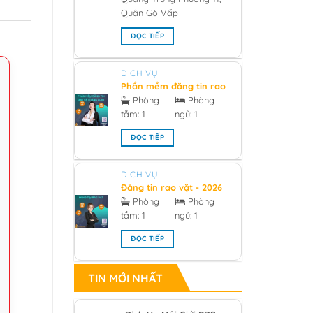
Quân Gò Vấp
ĐỌC TIẾP
DỊCH VỤ
Phần mềm đăng tin rao
vặt hàng loạt 2026
Phòng
Phòng
tắm:
1
ngủ:
1
ĐỌC TIẾP
DỊCH VỤ
Đăng tin rao vặt - 2026
Phòng
Phòng
tắm:
1
ngủ:
1
ĐỌC TIẾP
TIN MỚI NHẤT