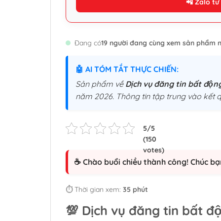
📲 Zalo tư
Đang có
19 người đang cùng xem sản phẩm n
🤖 AI TÓM TẮT THỰC CHIẾN:
Sản phẩm về
Dịch vụ đăng tin bất độn
năm 2026. Thông tin tập trung vào kết q
☕ Chào buổi chiều thành công! Chúc bạ
⏱️ Thời gian xem:
35 phút
💯 Dịch vụ đăng tin bất độ