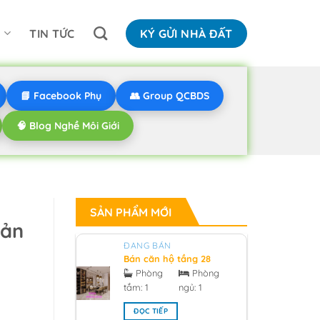
N
TIN TỨC
KÝ GỬI NHÀ ĐẤT
📘 Facebook Phụ
👥 Group QCBDS
🧠 Blog Nghề Môi Giới
SẢN PHẨM MỚI
ản
ĐANG BÁN
Bán căn hộ tầng 28
hướng bắc V1 sunrise
Phòng
Phòng
city South Tower
tắm:
1
ngủ:
1
0918955959 - 2026
ĐỌC TIẾP