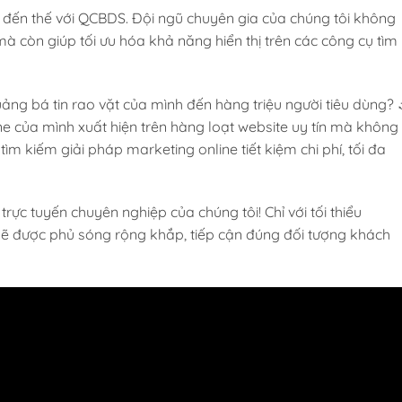
đến thế với QCBDS. Đội ngũ chuyên gia của chúng tôi không
à còn giúp tối ưu hóa khả năng hiển thị trên các công cụ tìm
 quảng bá tin rao vặt của mình đến hàng triệu người tiêu dùng?
ine của mình xuất hiện trên hàng loạt website uy tín mà không
ìm kiếm giải pháp marketing online tiết kiệm chi phí, tối đa
rực tuyến chuyên nghiệp của chúng tôi! Chỉ với tối thiểu
ạn sẽ được phủ sóng rộng khắp, tiếp cận đúng đối tượng khách