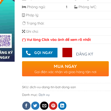
Phòng ngủ:
1
Phòng WC:
Pháp lý:
Trạng thái:
Ghi chú:
(*) Vui lòng Click vào ảnh để xem rõ nhất
GỌI NGAY
ĐĂNG KÝ
MUA NGAY
Gọi điện xác nhận và giao hàng tận nơi
SKU:
dich-vu-dang-tin-bat-dong-san
Danh mục:
Dịch vụ