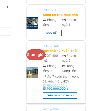
1
DỊCH VỤ
Đăng tin cho thuê nhà
chính chủ - 2026
Phòng
Phòng
tắm:
1
ngủ:
1
ĐỌC TIẾP
ĐANG BÁN
Bán nhà 47 Xuân Thới
Giảm giá!
Thượng 59, Hóc Môn
DT:
400
Phòng
0933473981 Giá 13 tỷ -
m2
ngủ:
5
2026
Phòng
Hướng:
tắm:
2
Đông Bắc
47 Ấp 7 xuân thới thượng
59, Hốc Môn, HCM
13.750.000.000
₫
Giá
Giá
13.700.000.000
₫
gốc
hiện
là:
tại
THÊM VÀO GIỎ HÀNG
13.750.000.000 ₫.
là:
13.700.000.000 ₫.
ĐANG BÁN