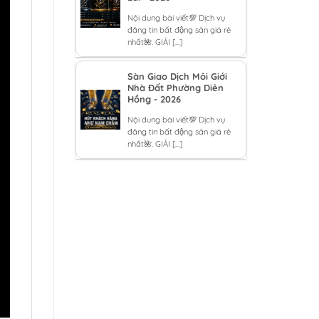
Nội dung bài viết💯 Dịch vụ
đăng tin bất động sản giá rẻ
nhất🌺. GIẢI [...]
Sàn Giao Dịch Môi Giới
Nhà Đất Phường Diên
Hồng - 2026
Nội dung bài viết💯 Dịch vụ
đăng tin bất động sản giá rẻ
nhất🌺. GIẢI [...]