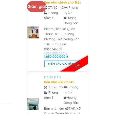
Bán nhà chính chủ Biệt
Giảm giá!
thự liền kề Quân Thanh
DT:
60 m2
Phòng
Trì – Phường Phương
ngủ:
4
Phòng
Liêt Đường Tân Triều –
tắm:
4
Hướng:
Chi Lan 0966346368 -
2026
Đông bắc
Biệt thự liền kề Quân
Thanh Trì - Phường
Phương Liêt Đường Tân
Triều - Chi Lan
0966346368
1.950.000.000
₫
Giá
Giá
1.850.000.000
₫
gốc
hiện
là:
tại
THÊM VÀO GIỎ HÀNG
mới
1.950.000.000 ₫.
là:
1.850.000.000 ₫.
ĐANG BÁN
Bán nhà 637/61/45
Quang Trung Phường
DT:
70 m2
Phòng
11, Quân Gò Vấp 3 tỷ
ngủ:
2
Phòng
850 - 2026
tắm:
3
Hướng:
Đông Bắc
Bán nhà hẻm 637/61/45
Quang Trung Phường 11,