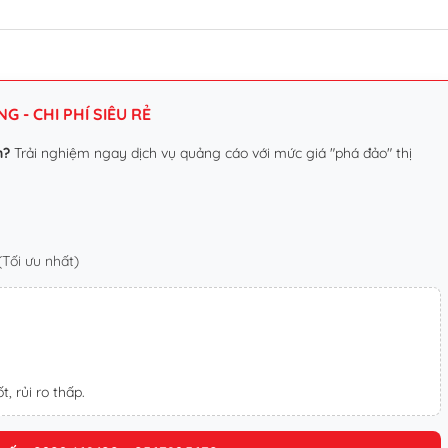
 - CHI PHÍ SIÊU RẺ
n?
Trải nghiệm ngay dịch vụ quảng cáo với mức giá "phá đảo" thị
Tối ưu nhất)
t, rủi ro thấp.