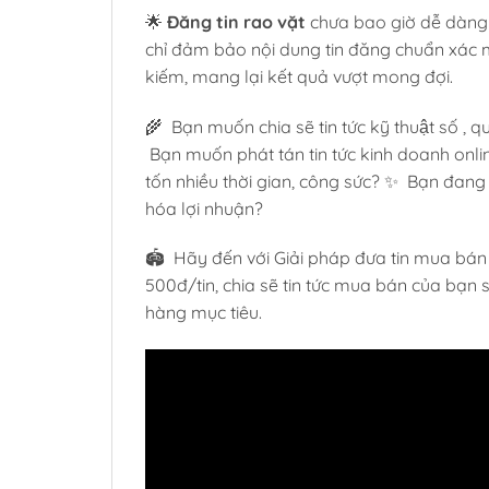
🌟
Đăng tin rao vặt
chưa bao giờ dễ dàng 
chỉ đảm bảo nội dung tin đăng chuẩn xác m
kiếm, mang lại kết quả vượt mong đợi.
🌾 Bạn muốn chia sẽ tin tức kỹ thuật số ,
Bạn muốn phát tán tin tức kinh doanh onl
tốn nhiều thời gian, công sức? ✨ Bạn đang t
hóa lợi nhuận?
🏟️ Hãy đến với Giải pháp đưa tin mua bán t
500đ/tin, chia sẽ tin tức mua bán của b
hàng mục tiêu.