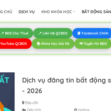
G CHỦ
DỊCH VỤ
KHO KHÓA HỌC
BẤT ĐỘNG SẢ
📍 BĐS Cho Thuê
📍 Liên Hệ QCBDS
📘 Facebook Chính
️ YouTube QCBDS
📚 Khóa Học Giá Rẻ
📢 Tuyển NV BĐS
Dịch vụ đăng tin bất động s
- 2026
Địa chỉ:
Diện tích:
Hướng: