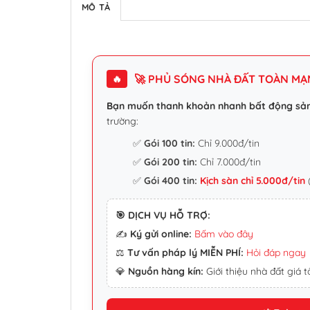
MÔ TẢ
🚀 PHỦ SÓNG NHÀ ĐẤT TOÀN MẠNG
🔥
Bạn muốn thanh khoản nhanh bất động sả
trường:
✅
Gói 100 tin:
Chỉ 9.000đ/tin
✅
Gói 200 tin:
Chỉ 7.000đ/tin
✅
Gói 400 tin:
Kịch sàn chỉ 5.000đ/tin
(
🎯 DỊCH VỤ HỖ TRỢ:
✍️
Ký gửi online:
Bấm vào đây
⚖️
Tư vấn pháp lý MIỄN PHÍ:
Hỏi đáp ngay
💎
Nguồn hàng kín:
Giới thiệu nhà đất giá tố