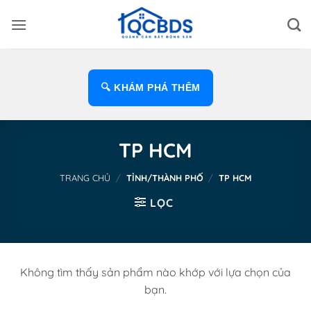
Bỏ
qua
nội
dung
🔍 KHÁM PHÁ THÊM
TP HCM
TRANG CHỦ
/
TỈNH/THÀNH PHỐ
/
TP HCM
LỌC
Không tìm thấy sản phẩm nào khớp với lựa chọn của
bạn.