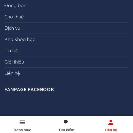
Đang bán
Cho thuê
Dịch vụ
Kho khóa học
Tin tức
Giới thiệu
Liên hệ
FANPAGE FACEBOOK
Copyright 2026 ©
DỊCH VỤ QUẢNG CÁO BẤT ĐỘNG SẢN -
MUA BÁN NHÀ ĐẤT QCBDS
Danh mục
Tìm kiếm
Liên hệ