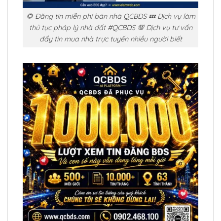
🌻 Đăng tin miễn phí bán nhà QCBDS 💤 Dịch vụ làm
thủ tục pháp lý nhà đất #QCBDS 💯 Dịch vụ tư vấn
đẩy tin mua nhà trực tuyến nhiều người biết