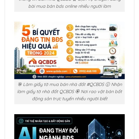
bài mua bán bds online nhiều người làm
🎯 Làm giấy tờ mua bán nhà đất #QCBDS 🕧 Nhận
làm giấy tờ nhà đất QCBDS 🏵️ Nơi rao vặt bán bất
động sản trực tuyến nhiều người biết