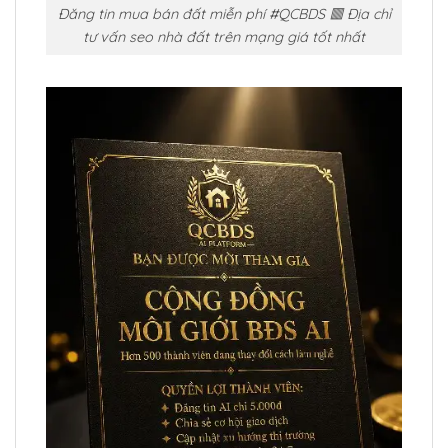
Đăng tin mua bán đất miễn phí #QCBDS 🟥 Địa chỉ
tư vấn seo nhà đất trên mạng giá tốt nhất