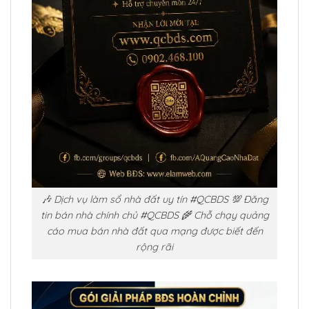
🎶 Dịch vụ làm sổ nhà đất uy tín #QCBDS 💯 Đăng
tin bán nhà chính chủ #QCBDS 🌾 Chỗ chạy quảng
cáo mua bán nhà đất qua mạng được biết đến
rộng rãi