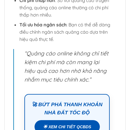
Chi phí thấp hơn
: So với quảng cáo truyền
thống, quảng cáo online thường có chi phí
thấp hơn nhiều.
Tối ưu hóa ngân sách
: Bạn có thể dễ dàng
điều chỉnh ngân sách quảng cáo dựa trên
hiệu quả thực tế.
“Quảng cáo online không chỉ tiết
kiệm chi phí mà còn mang lại
hiệu quả cao hơn nhờ khả năng
nhắm mục tiêu chính xác.”
🚀 BỨT PHÁ THANH KHOẢN
NHÀ ĐẤT TỐC ĐỘ
🌟 XEM CHI TIẾT QCBDS