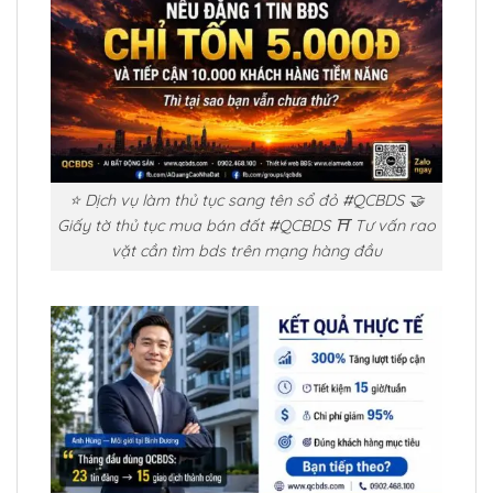
⭐ Dịch vụ làm thủ tục sang tên sổ đỏ #QCBDS 🤝
Giấy tờ thủ tục mua bán đất #QCBDS ⛩️ Tư vấn rao
vặt cần tìm bds trên mạng hàng đầu