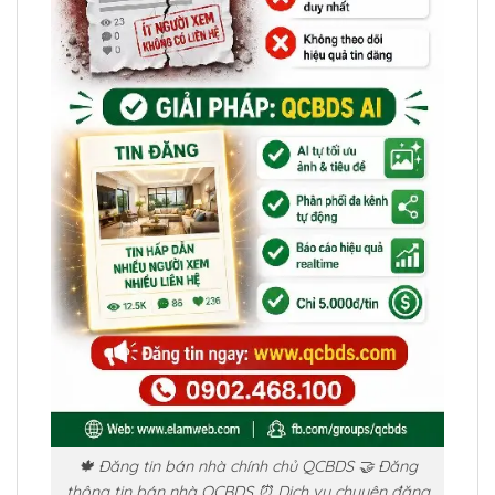
🍁 Đăng tin bán nhà chính chủ QCBDS 🤝 Đăng
thông tin bán nhà QCBDS ⏰ Dịch vụ chuyên đăng