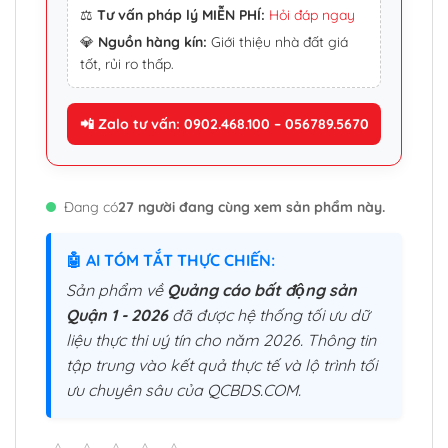
⚖️
Tư vấn pháp lý MIỄN PHÍ:
Hỏi đáp ngay
💎
Nguồn hàng kín:
Giới thiệu nhà đất giá
tốt, rủi ro thấp.
📲 Zalo tư vấn: 0902.468.100 – 056789.5670
Đang có
27 người đang cùng xem sản phẩm này.
🤖 AI TÓM TẮT THỰC CHIẾN:
Sản phẩm về
Quảng cáo bất động sản
Quận 1 - 2026
đã được hệ thống tối ưu dữ
liệu thực thi uý tín cho năm 2026. Thông tin
tập trung vào kết quả thực tế và lộ trình tối
ưu chuyên sâu của QCBDS.COM.