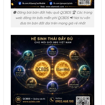
🟠 Đăng bài bán đất hiệu quả QCBDS 🏆 Các trang
web đăng tin bđs miễn phí QCBDS 📢 Nơi tư vấn
đưa tin bán đất đai trên mạng giá rẻ nhất