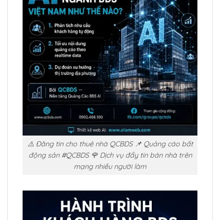
⚠️ Đăng tin cho thuê nhà QCBDS 📌 Quảng cáo bất
động sản #QCBDS 🌹 Dịch vụ đẩy tin bán nhà trên
mạng nhiều người làm