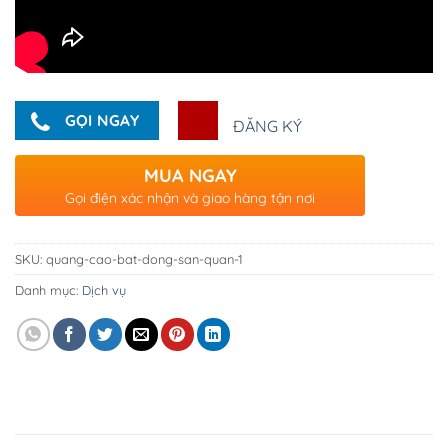
GỌI NGAY
ĐĂNG KÝ
MUA NGAY
Gọi điện xác nhận và giao hàng tận nơi
SKU:
quang-cao-bat-dong-san-quan-1
Danh mục:
Dịch vụ