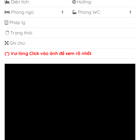
Diện tích:
Hướng:
Phòng ngủ:
1
Phòng WC:
1
Pháp lý:
Trạng thái:
Ghi chú:
(*) Vui lòng Click vào ảnh để xem rõ nhất