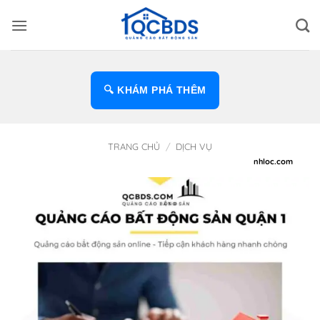
Bỏ
qua
nội
dung
🔍 KHÁM PHÁ THÊM
TRANG CHỦ
/
DỊCH VỤ