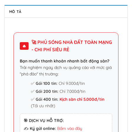
MÔ TẢ
🚀 PHỦ SÓNG NHÀ ĐẤT TOÀN MẠNG
🔥
- CHI PHÍ SIÊU RẺ
Bạn muốn thanh khoản nhanh bất động sản?
Trải nghiệm ngay dịch vụ quảng cáo với mức giá
"phá đảo" thị trường:
✅
Gói 100 tin:
Chỉ 9.000đ/tin
✅
Gói 200 tin:
Chỉ 7.000đ/tin
✅
Gói 400 tin:
Kịch sàn chỉ 5.000đ/tin
(Tối ưu nhất)
🎯 DỊCH VỤ HỖ TRỢ:
✍️
Ký gửi online:
Bấm vào đây