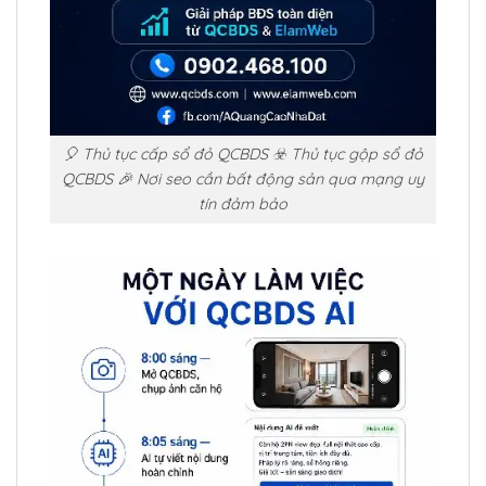
🎈 Thủ tục cấp sổ đỏ QCBDS ☣️ Thủ tục gộp sổ đỏ
QCBDS 🎉 Nơi seo cần bất động sản qua mạng uy
tín đảm bảo