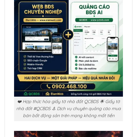
❤️ Hợp thức hóa giấy tờ nhà đất QCBDS 🌟 Giấy tờ
nhà đất #QCBDS ⚓ Dịch vụ chuyên quảng cáo mua
bán bất động sản trên mạng không mất tiền