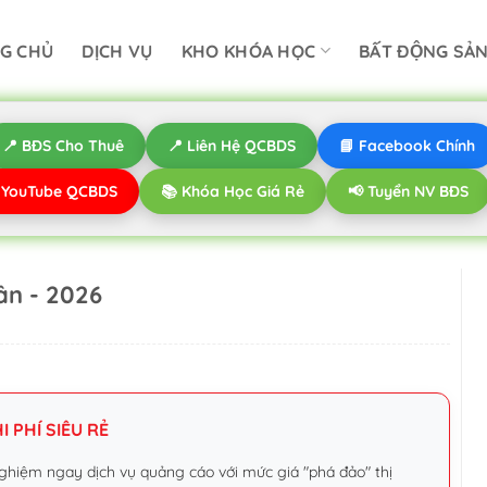
G CHỦ
DỊCH VỤ
KHO KHÓA HỌC
BẤT ĐỘNG SẢ
📍 BĐS Cho Thuê
📍 Liên Hệ QCBDS
📘 Facebook Chính
️ YouTube QCBDS
📚 Khóa Học Giá Rẻ
📢 Tuyển NV BĐS
Tân - 2026
 PHÍ SIÊU RẺ
ghiệm ngay dịch vụ quảng cáo với mức giá "phá đảo" thị