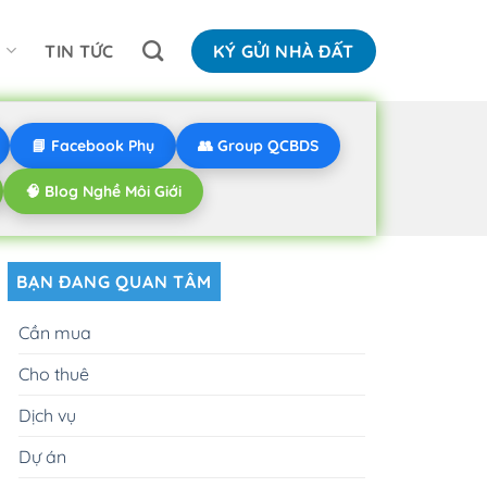
N
TIN TỨC
KÝ GỬI NHÀ ĐẤT
📘 Facebook Phụ
👥 Group QCBDS
🧠 Blog Nghề Môi Giới
BẠN ĐANG QUAN TÂM
Cần mua
Cho thuê
Dịch vụ
Dự án