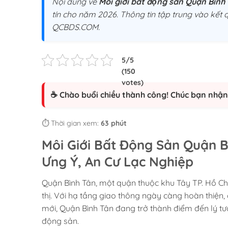
Nội dung về
Môi giới bất động sản Quận Bình
tín cho năm 2026. Thông tin tập trung vào kết q
QCBDS.COM.
☕ Chào buổi chiều thành công! Chúc bạn nhận 
⏱️ Thời gian xem:
63 phút
Môi Giới Bất Động Sản Quận B
Ưng Ý, An Cư Lạc Nghiệp
Quận Bình Tân, một quận thuộc khu Tây TP. Hồ Chí
thị. Với hạ tầng giao thông ngày càng hoàn thiện,
mới, Quận Bình Tân đang trở thành điểm đến lý t
động sản.