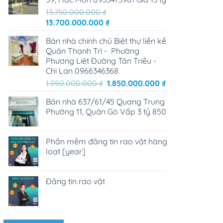
13.750.000.000
₫
Giá
Giá
13.700.000.000
₫
gốc
hiện
Bán nhà chính chủ Biệt thự liền kề
là:
tại
Quân Thanh Trì - Phường
13.750.000.000 ₫.
là:
Phương Liêt Đường Tân Triều -
13.700.000.000 ₫.
Chi Lan 0966346368
Giá
Giá
1.950.000.000
₫
1.850.000.000
₫
gốc
hiện
Bán nhà 637/61/45 Quang Trung
là:
tại
Phường 11, Quân Gò Vấp 3 tỷ 850
1.950.000.000 ₫.
là:
1.850.000.000 ₫
Phần mềm đăng tin rao vặt hàng
loạt [year]
Đăng tin rao vặt