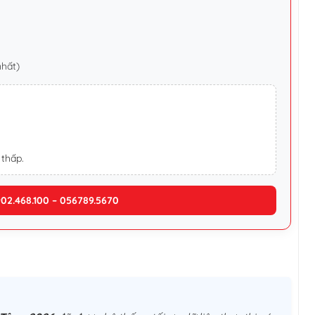
nhất)
 thấp.
902.468.100 – 056789.5670