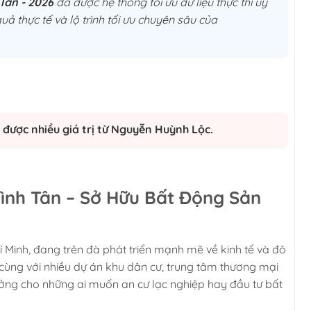
 Tân - 2026
đã được hệ thống tối ưu dữ liệu thực thi uý
uả thực tế và lộ trình tối ưu chuyên sâu của
được nhiều giá trị từ Nguyễn Huỳnh Lộc.
ình Tân – Sở Hữu Bất Động Sản
 Minh, đang trên đà phát triển mạnh mẽ về kinh tế và đô
 cùng với nhiều dự án khu dân cư, trung tâm thương mại
ưởng cho những ai muốn an cư lạc nghiệp hay đầu tư bất