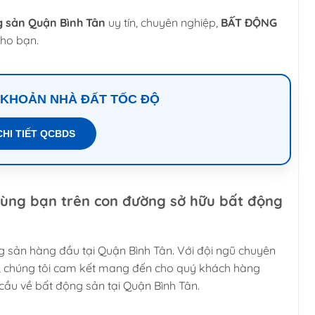
ng sản Quận Bình Tân
uy tín, chuyên nghiệp,
BẤT ĐỘNG
cho bạn.
 KHOẢN NHÀ ĐẤT TỐC ĐỘ
CHI TIẾT QCBDS
ng bạn trên con đường sở hữu bất động
ng sản hàng đầu tại Quận Bình Tân. Với đội ngũ chuyên
ệp, chúng tôi cam kết mang đến cho quý khách hàng
cầu về bất động sản tại Quận Bình Tân.