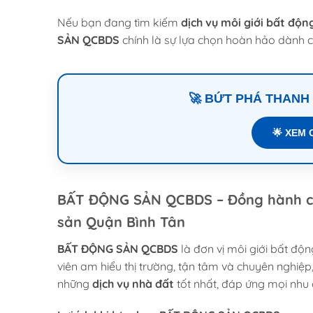
Nếu bạn đang tìm kiếm
dịch vụ môi giới bất độ
SẢN QCBDS
chính là sự lựa chọn hoàn hảo dành 
🚀 BỨT PHÁ THANH
🌟 XEM 
BẤT ĐỘNG SẢN QCBDS – Đồng hành cù
sản Quận Bình Tân
BẤT ĐỘNG SẢN QCBDS
là đơn vị môi giới bất độ
viên am hiểu thị trường, tận tâm và chuyên nghi
những
dịch vụ nhà đất
tốt nhất, đáp ứng mọi nhu 