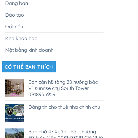
Đang bán
Đào tạo
Đất nền
Kho khóa học
Mặt bằng kinh doanh
CÓ THỂ BẠN THÍCH
Bán căn hộ tầng 28 hướng bắc
V1 sunrise city South Tower
0918955959
Đăng tin cho thuê nhà chính chủ
Bán nhà 47 Xuân Thới Thượng
59, Hóc Môn 0933473981 Giá 13 tỷ