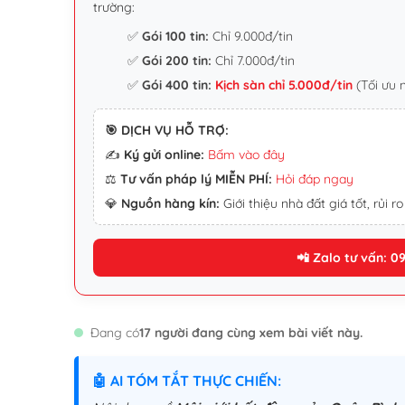
trường:
✅
Gói 100 tin:
Chỉ 9.000đ/tin
✅
Gói 200 tin:
Chỉ 7.000đ/tin
✅
Gói 400 tin:
Kịch sàn chỉ 5.000đ/tin
(Tối ưu 
🎯 DỊCH VỤ HỖ TRỢ:
✍️
Ký gửi online:
Bấm vào đây
⚖️
Tư vấn pháp lý MIỄN PHÍ:
Hỏi đáp ngay
💎
Nguồn hàng kín:
Giới thiệu nhà đất giá tốt, rủi ro
📲 Zalo tư vấn: 0
Đang có
17 người đang cùng xem bài viết này.
🤖 AI TÓM TẮT THỰC CHIẾN: