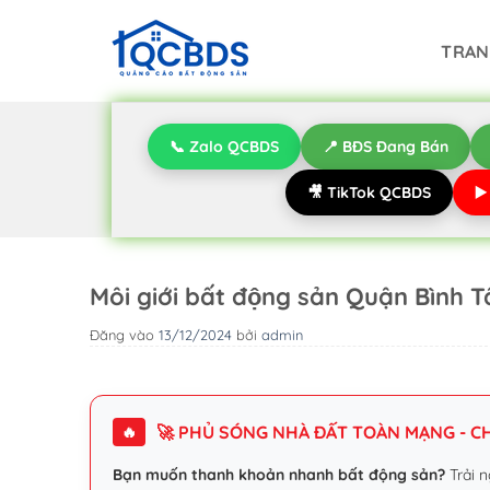
Bỏ
qua
TRAN
nội
dung
📞 Zalo QCBDS
📍 BĐS Đang Bán
🎥 TikTok QCBDS
▶
Môi giới bất động sản Quận Bình 
Đăng vào
13/12/2024
bởi
admin
🚀 PHỦ SÓNG NHÀ ĐẤT TOÀN MẠNG - CHI
🔥
Bạn muốn thanh khoản nhanh bất động sản?
Trải n