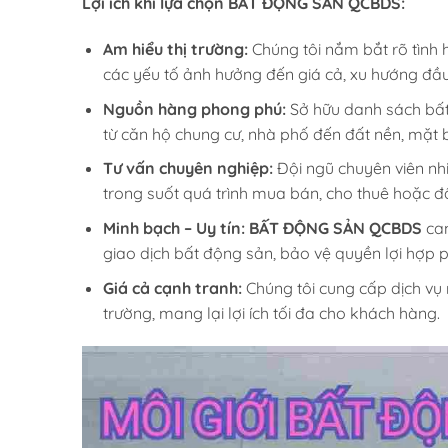
Lợi ích khi lựa chọn BẤT ĐỘNG SẢN QCBDS:
Am hiểu thị trường:
Chúng tôi nắm bắt rõ tình 
các yếu tố ảnh hưởng đến giá cả, xu hướng đầu 
Nguồn hàng phong phú:
Sở hữu danh sách bất đ
từ căn hộ chung cư, nhà phố đến đất nền, mặt
Tư vấn chuyên nghiệp:
Đội ngũ chuyên viên nhi
trong suốt quá trình mua bán, cho thuê hoặc đ
Minh bạch – Uy tín:
BẤT ĐỘNG SẢN QCBDS
cam
giao dịch bất động sản, bảo vệ quyền lợi hợp
Giá cả cạnh tranh:
Chúng tôi cung cấp dịch vụ m
trường, mang lại lợi ích tối đa cho khách hàng.