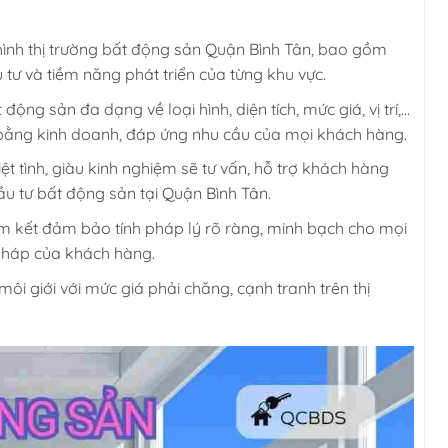
hình thị trường bất động sản Quận Bình Tân, bao gồm
tư và tiềm năng phát triển của từng khu vực.
ộng sản đa dạng về loại hình, diện tích, mức giá, vị trí,…
 bằng kinh doanh, đáp ứng nhu cầu của mọi khách hàng.
ệt tình, giàu kinh nghiệm sẽ tư vấn, hỗ trợ khách hàng
ầu tư bất động sản tại Quận Bình Tân.
 kết đảm bảo tính pháp lý rõ ràng, minh bạch cho mọi
 pháp của khách hàng.
ôi giới với mức giá phải chăng, cạnh tranh trên thị