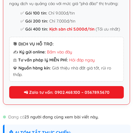
ngay dịch vụ quảng cáo với mức giá "phá đảo" thị trường:
✅
Gói 100 tin:
Chỉ 9.000đ/tin
✅
Gói 200 tin:
Chỉ 7.000đ/tin
✅
Gói 400 tin:
Kịch sàn chỉ 5.000đ/tin
(Tối ưu nhất)
🎯 DỊCH VỤ HỖ TRỢ:
✍️
Ký gửi online:
Bấm vào đây
⚖️
Tư vấn pháp lý MIỄN PHÍ:
Hỏi đáp ngay
💎
Nguồn hàng kín:
Giới thiệu nhà đất giá tốt, rủi ro
thấp.
📲 Zalo tư vấn: 0902.468.100 – 056789.5670
Đang có
23 người đang cùng xem bài viết này.
🤖 AI TÓM TẮT THỰC CHIẾN: