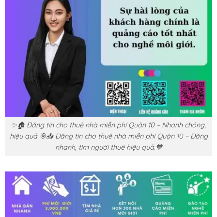
✨
🏠 Đăng tin cho thuê nhà miễn phí Quận 10 – Nhanh chóng,
hiệu quả 🎯📥 Đăng tin cho thuê nhà miễn phí Quận 10 – Đăng
nhanh, tìm người thuê hiệu quả.
💙