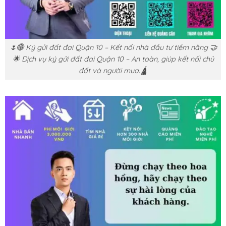
🌷
🌐 Ký gửi đất đai Quận 10 – Kết nối nhà đầu tư tiềm năng 🤝
🌟 Dịch vụ ký gửi đất đai Quận 10 – An toàn, giúp kết nối chủ
đất và người mua.🛕