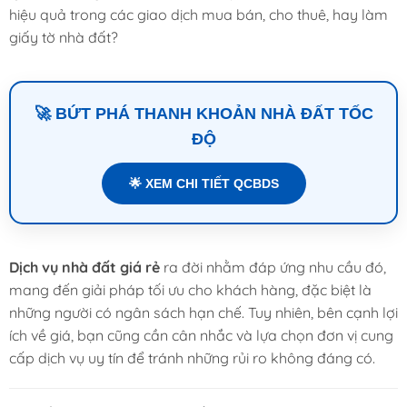
hiệu quả trong các giao dịch mua bán, cho thuê, hay làm
giấy tờ nhà đất?
🚀 BỨT PHÁ THANH KHOẢN NHÀ ĐẤT TỐC
ĐỘ
🌟 XEM CHI TIẾT QCBDS
Dịch vụ nhà đất giá rẻ
ra đời nhằm đáp ứng nhu cầu đó,
mang đến giải pháp tối ưu cho khách hàng, đặc biệt là
những người có ngân sách hạn chế. Tuy nhiên, bên cạnh lợi
ích về giá, bạn cũng cần cân nhắc và lựa chọn đơn vị cung
cấp dịch vụ uy tín để tránh những rủi ro không đáng có.