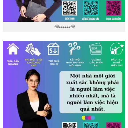
🤩xxxxxx🤩