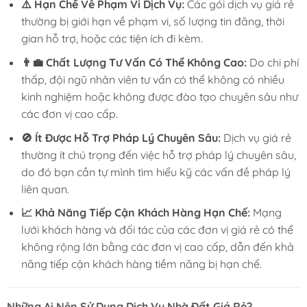
⚠️ Hạn Chế Về Phạm Vi Dịch Vụ:
Các gói dịch vụ giá rẻ
thường bị giới hạn về phạm vi, số lượng tin đăng, thời
gian hỗ trợ, hoặc các tiện ích đi kèm.
👨‍💼 Chất Lượng Tư Vấn Có Thể Không Cao:
Do chi phí
thấp, đội ngũ nhân viên tư vấn có thể không có nhiều
kinh nghiệm hoặc không được đào tạo chuyên sâu như
các đơn vị cao cấp.
🚫 Ít Được Hỗ Trợ Pháp Lý Chuyên Sâu:
Dịch vụ giá rẻ
thường ít chú trọng đến việc hỗ trợ pháp lý chuyên sâu,
do đó bạn cần tự mình tìm hiểu kỹ các vấn đề pháp lý
liên quan.
📈 Khả Năng Tiếp Cận Khách Hàng Hạn Chế:
Mạng
lưới khách hàng và đối tác của các đơn vị giá rẻ có thể
không rộng lớn bằng các đơn vị cao cấp, dẫn đến khả
năng tiếp cận khách hàng tiềm năng bị hạn chế.
Những Ai Nên Sử Dụng Dịch Vụ Nhà Đất Giá Rẻ?