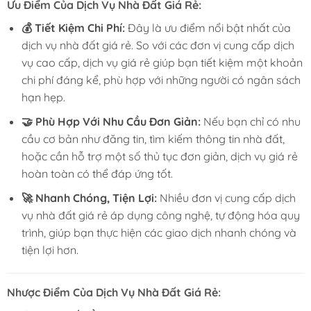
Ưu Điểm Của Dịch Vụ Nhà Đất Giá Rẻ:
💰 Tiết Kiệm Chi Phí:
Đây là ưu điểm nổi bật nhất của
dịch vụ nhà đất giá rẻ. So với các đơn vị cung cấp dịch
vụ cao cấp, dịch vụ giá rẻ giúp bạn tiết kiệm một khoản
chi phí đáng kể, phù hợp với những người có ngân sách
hạn hẹp.
🤝 Phù Hợp Với Nhu Cầu Đơn Giản:
Nếu bạn chỉ có nhu
cầu cơ bản như đăng tin, tìm kiếm thông tin nhà đất,
hoặc cần hỗ trợ một số thủ tục đơn giản, dịch vụ giá rẻ
hoàn toàn có thể đáp ứng tốt.
🚀 Nhanh Chóng, Tiện Lợi:
Nhiều đơn vị cung cấp dịch
vụ nhà đất giá rẻ áp dụng công nghệ, tự động hóa quy
trình, giúp bạn thực hiện các giao dịch nhanh chóng và
tiện lợi hơn.
Nhược Điểm Của Dịch Vụ Nhà Đất Giá Rẻ: