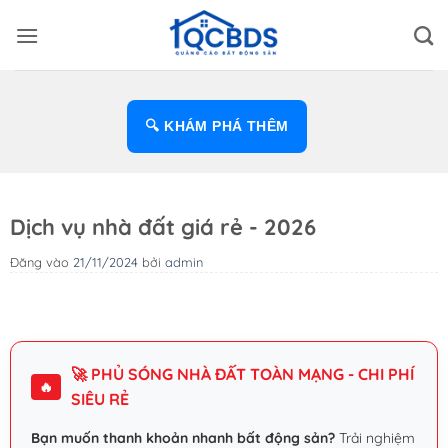
Bỏ
qua
nội
dung
🔍 KHÁM PHÁ THÊM
Dịch vụ nhà đất giá rẻ - 2026
Đăng vào
21/11/2024
bởi
admin
🚀 PHỦ SÓNG NHÀ ĐẤT TOÀN MẠNG - CHI PHÍ
🔥
SIÊU RẺ
Bạn muốn thanh khoản nhanh bất động sản?
Trải nghiệm