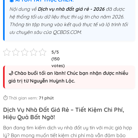
Nội dung về
Dịch vụ nhà đất giá rẻ - 2026
đã được
hệ thống tối ưu dữ liệu thực thi uý tín cho năm 2026.
Thông tin tập trung vào kết quả thực tế và lộ trình tối
ưu chuyên sâu của QCBDS.COM.
🌙 Chào buổi tối an lành! Chúc bạn nhận được nhiều
giá trị từ Nguyễn Huỳnh Lộc.
⏱️ Thời gian xem:
71 phút
Dịch Vụ Nhà Đất Giá Rẻ – Tiết Kiệm Chi Phí,
Hiệu Quả Bất Ngờ!
Bạn đang tìm kiếm dịch vụ nhà đất uy tín với mức giá hợp
lý? Bạn mong muốn tiết kiệm chi phí mà vẫn đảm bảo