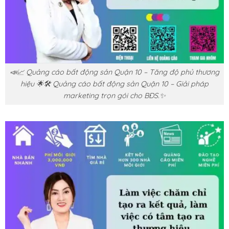
📣
📈 Quảng cáo bất động sản Quận 10 – Tăng độ phủ thương
hiệu 🌟🛠 Quảng cáo bất động sản Quận 10 – Giải pháp
marketing trọn gói cho BĐS.
✨