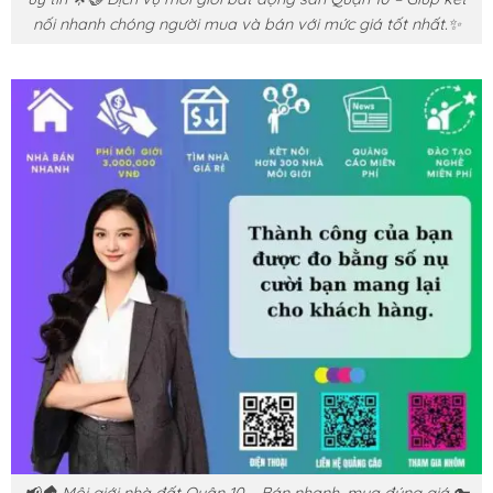
nối nhanh chóng người mua và bán với mức giá tốt nhất.
✨
📢
🏠 Môi giới nhà đất Quận 10 – Bán nhanh, mua đúng giá 🔑