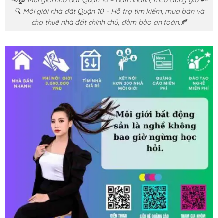
🔍 Môi giới nhà đất Quận 10 – Hỗ trợ tìm kiếm, mua bán và
cho thuê nhà đất chính chủ, đảm bảo an toàn.
🍂