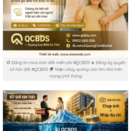
🌻 Đăng tin mua bán đất miễn phí #QCBDS ☀️ Đăng ký quyền
sở hữu đất #QCBDS 🌍 Nhận chạy quảng cáo tìm nhà trên
mạng phổ thông