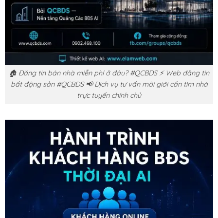
🏠 Đăng tin bán nhà miễn phí ở đâu? #QCBDS ⚡ Web đăng tin
bất động sản #QCBDS 📢 Dịch vụ tư vấn môi giới cần tìm nhà
trực tuyến chính chủ