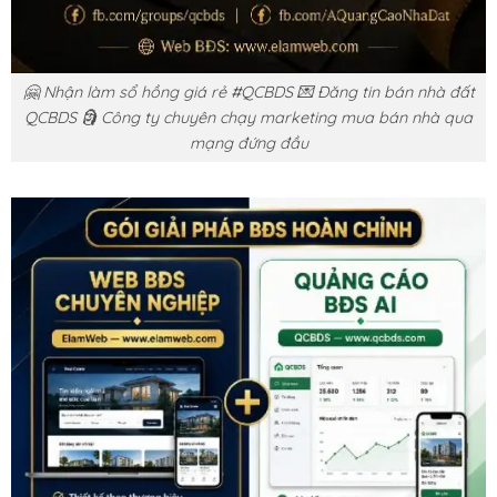
🤗 Nhận làm sổ hồng giá rẻ #QCBDS 💌 Đăng tin bán nhà đất
QCBDS 🗿 Công ty chuyên chạy marketing mua bán nhà qua
mạng đứng đầu