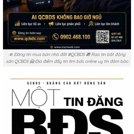
🚸 Đăng tin mua bán nhà đất #QCBDS 🎁 Rao tin bất động
sản QCBDS 🤗 Địa điểm đẩy tin tìm bds online uy tín đảm bảo