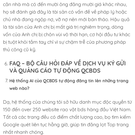
căn nhà mà có đến mười ông đăng mười giá khác nhau,
họ sẽ đánh giá đây là tài sản có vấn đề về pháp lý hoặc
chủ nhà đang ngộp nợ, vỡ nợ nên mới bán tháo. Hậu quả
là tài sản của Anh chị bị mất giá trị nghiêm trọng, dòng
vốn của Anh chị bị chôn vùi vô thời hạn, cơ hội đầu tư khác
bị tuột khỏi tầm tay chỉ vì sự chậm trễ của phương pháp
thủ công cũ kỹ.
FAQ – BỘ CÂU HỎI ĐÁP VỀ DỊCH VỤ KÝ GỬI
VÀ QUẢNG CÁO TỰ ĐỘNG QCBDS
Hệ thống AI của QCBDS tự động đăng tin lên những trang
web nào?
Dạ, hệ thống của chúng tôi sở hữu danh mục độc quyền từ
150 đến over 250 website rao vặt bds hàng đầu Việt Nam.
Tất cả các trang đều có điểm chất lượng cao, bọ tìm kiếm
Google quét liên tục hằng giờ, giúp tin đăng lọt Top trang
nhất nhanh chóng.