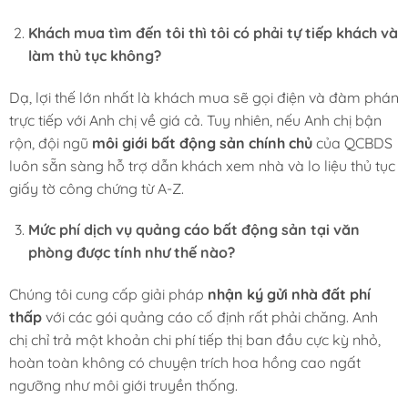
Khách mua tìm đến tôi thì tôi có phải tự tiếp khách và
làm thủ tục không?
Dạ, lợi thế lớn nhất là khách mua sẽ gọi điện và đàm phán
trực tiếp với Anh chị về giá cả. Tuy nhiên, nếu Anh chị bận
rộn, đội ngũ
môi giới bất động sản chính chủ
của QCBDS
luôn sẵn sàng hỗ trợ dẫn khách xem nhà và lo liệu thủ tục
giấy tờ công chứng từ A-Z.
Mức phí dịch vụ quảng cáo bất động sản tại văn
phòng được tính như thế nào?
Chúng tôi cung cấp giải pháp
nhận ký gửi nhà đất phí
thấp
với các gói quảng cáo cố định rất phải chăng. Anh
chị chỉ trả một khoản chi phí tiếp thị ban đầu cực kỳ nhỏ,
hoàn toàn không có chuyện trích hoa hồng cao ngất
ngưỡng như môi giới truyền thống.