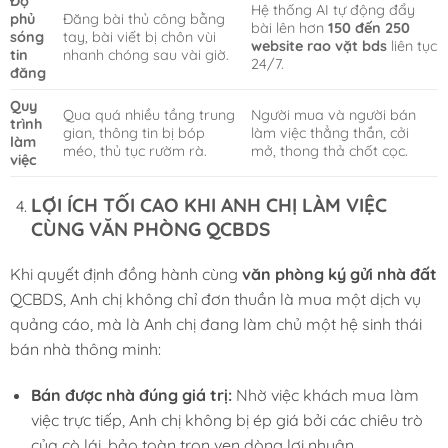
Độ
Hệ thống AI tự động đẩy
phủ
Đăng bài thủ công bằng
bài lên hơn
150 đến 250
sóng
tay, bài viết bị chôn vùi
website rao vặt bds
liên tục
tin
nhanh chóng sau vài giờ.
24/7.
đăng
Quy
Qua quá nhiều tầng trung
Người mua và người bán
trình
gian, thông tin bị bóp
làm việc thẳng thắn, cởi
làm
méo, thủ tục rườm rà.
mở, thong thả chốt cọc.
việc
LỢI ÍCH TỐI CAO KHI ANH CHỊ LÀM VIỆC
CÙNG VĂN PHÒNG QCBDS
Khi quyết định đồng hành cùng
văn phòng ký gửi nhà đất
QCBDS, Anh chị không chỉ đơn thuần là mua một dịch vụ
quảng cáo, mà là Anh chị đang làm chủ một hệ sinh thái
bán nhà thông minh:
Bán được nhà đúng giá trị:
Nhờ việc khách mua làm
việc trực tiếp, Anh chị không bị ép giá bởi các chiêu trò
của cò lái, bảo toàn trọn vẹn dòng lợi nhuận.