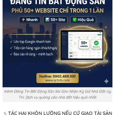
Kênh Đăng Tin Bất Động Sản Sài Gòn Nhận Ký Gửi Nhà Đất Uy
Tín. Dịch vụ quảng cáo nhà đất hiệu quả nhất.
TÁC HẠI KHÔN LƯỜNG NẾU CỨ GIAO TÀI SẢN