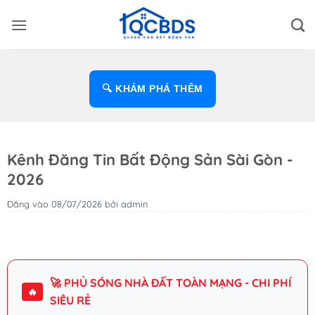
Bỏ
qua
nội
dung
🔍 KHÁM PHÁ THÊM
Kênh Đăng Tin Bất Động Sản Sài Gòn -
2026
Đăng vào
08/07/2026
bởi
admin
🚀 PHỦ SÓNG NHÀ ĐẤT TOÀN MẠNG - CHI PHÍ
🔥
SIÊU RẺ