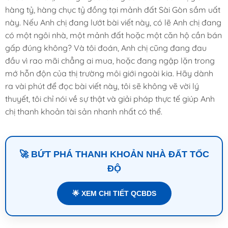
hàng tỷ, hàng chục tỷ đồng tại mảnh đất Sài Gòn sầm uất
này. Nếu Anh chị đang lướt bài viết này, có lẽ Anh chị đang
có một ngôi nhà, một mảnh đất hoặc một căn hộ cần bán
gấp đúng không? Và tôi đoán, Anh chị cũng đang đau
đầu vì rao mãi chẳng ai mua, hoặc đang ngập lặn trong
mớ hỗn độn của thị trường môi giới ngoài kia. Hãy dành
ra vài phút để đọc bài viết này, tôi sẽ không vẽ vời lý
thuyết, tôi chỉ nói về sự thật và giải pháp thực tế giúp Anh
chị thanh khoản tài sản nhanh nhất có thể.
🚀 BỨT PHÁ THANH KHOẢN NHÀ ĐẤT TỐC
ĐỘ
🌟 XEM CHI TIẾT QCBDS