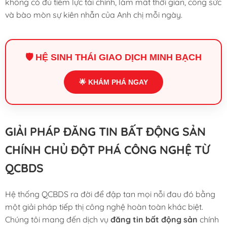
không có đủ tiềm lực tài chính, làm mất thời gian, công sức
và bào mòn sự kiên nhẫn của Anh chị mỗi ngày.
🛡️ HỆ SINH THÁI GIAO DỊCH MINH BẠCH
🌟 KHÁM PHÁ NGAY
GIẢI PHÁP ĐĂNG TIN BẤT ĐỘNG SẢN
CHÍNH CHỦ ĐỘT PHÁ CÔNG NGHỆ TỪ
QCBDS
Hệ thống QCBDS ra đời để đập tan mọi nỗi đau đó bằng
một giải pháp tiếp thị công nghệ hoàn toàn khác biệt.
Chúng tôi mang đến dịch vụ
đăng tin bất động sản
chính