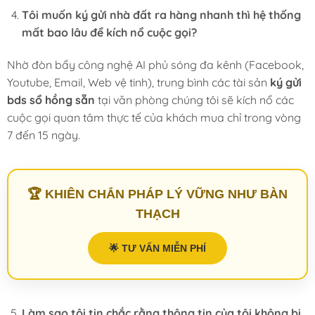
Tôi muốn ký gửi nhà đất ra hàng nhanh thì hệ thống
mất bao lâu để kích nổ cuộc gọi?
Nhờ đòn bẩy công nghệ AI phủ sóng đa kênh (Facebook,
Youtube, Email, Web vệ tinh), trung bình các tài sản
ký gửi
bds sổ hồng sẵn
tại văn phòng chúng tôi sẽ kích nổ các
cuộc gọi quan tâm thực tế của khách mua chỉ trong vòng
7 đến 15 ngày.
🏆 KHIÊN CHẮN PHÁP LÝ VỮNG NHƯ BÀN
THẠCH
🌟 TƯ VẤN MIỄN PHÍ
Làm sao tôi tin chắc rằng thông tin của tôi không bị