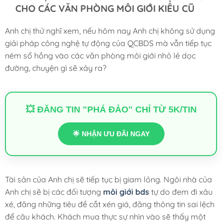
CHO CÁC VĂN PHÒNG MÔI GIỚI KIỂU CŨ
Anh chị thử nghĩ xem, nếu hôm nay Anh chị không sử dụng
giải pháp công nghệ tự động của QCBDS mà vẫn tiếp tục
ném sổ hồng vào các văn phòng môi giới nhỏ lẻ dọc
đường, chuyện gì sẽ xảy ra?
💥 ĐĂNG TIN "PHÁ ĐẢO" CHỈ TỪ 5K/TIN
🌟 NHẬN ƯU ĐÃI NGAY
Tài sản của Anh chị sẽ tiếp tục bị giam lỏng. Ngôi nhà của
Anh chị sẽ bị các đối tượng
môi giới bds
tự do đem đi xâu
xé, đăng những tiêu đề cắt xén giá, đăng thông tin sai lệch
để câu khách. Khách mua thực sự nhìn vào sẽ thấy một