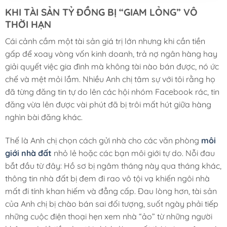
KHI TÀI SẢN TỶ ĐỒNG BỊ “GIAM LỎNG” VÔ
THỜI HẠN
Cái cảnh cầm một tài sản giá trị lớn nhưng khi cần tiền
gấp để xoay vòng vốn kinh doanh, trả nợ ngân hàng hay
giải quyết việc gia đình mà không tài nào bán được, nó ức
chế và mệt mỏi lắm. Nhiều Anh chị tâm sự với tôi rằng họ
đã từng đăng tin tự do lên các hội nhóm Facebook rác, tin
đăng vừa lên được vài phút đã bị trôi mất hút giữa hàng
nghìn bài đăng khác.
Thế là Anh chị chọn cách gửi nhà cho các văn phòng
môi
giới nhà đất
nhỏ lẻ hoặc các bạn môi giới tự do. Nỗi đau
bắt đầu từ đây: Hồ sơ bị ngâm tháng này qua tháng khác,
thông tin nhà đất bị đem đi rao vô tội vạ khiến ngôi nhà
mất đi tính khan hiếm và đẳng cấp. Đau lòng hơn, tài sản
của Anh chị bị chào bán sai đối tượng, suốt ngày phải tiếp
những cuộc điện thoại hẹn xem nhà “ảo” từ những người