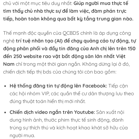
chủ với một mục tiêu duy nhất:
Giúp người mua thực tế
tìm thấy chủ nhà thực sự để làm việc, đàm phán trực
tiếp, hoàn toàn không qua bất kỳ tầng trung gian nào.
Thế mạnh độc quyền của QCBDS chính là áp dụng công
nghệ
trí tuệ nhân tạo (AI) để chạy quảng cáo tự động, tự
động phân phối và đẩy tin đăng của Anh chị lên trên 150
đến 250 website rao vặt bất động sản lớn nhất Việt
Nam
chỉ trong một thời gian ngắn. Không dừng lại ở đó,
chiến dịch tiếp thị bds của chúng tôi còn bao gồm:
Hệ thống đăng tin tự động lên Facebook:
Tiếp cận
các hội nhóm VIP, các quần thể cư dân thượng lưu theo
đúng thuật toán hiển thị mới nhất.
Chiến dịch video ngắn trên Youtube:
Sản xuất nội
dung hình ảnh, thước phim thực tế sinh động, đánh
trúng sự thích thú và kích hoạt khao khát sở hữu của
người mua.