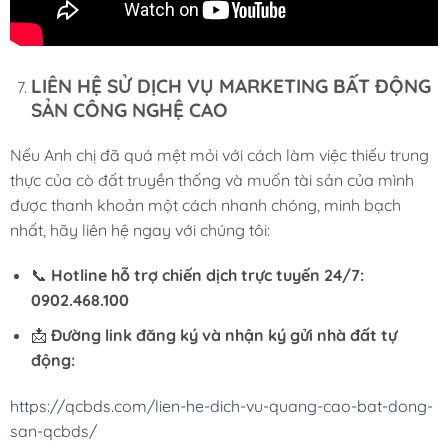
LIÊN HỆ SỬ DỊCH VỤ MARKETING BẤT ĐỘNG
SẢN CÔNG NGHỆ CAO
Nếu Anh chị đã quá mệt mỏi với cách làm việc thiếu trung
thực của cò đất truyền thống và muốn tài sản của mình
được thanh khoản một cách nhanh chóng, minh bạch
nhất, hãy liên hệ ngay với chúng tôi:
📞
Hotline hỗ trợ chiến dịch trực tuyến 24/7:
0902.468.100
📩
Đường link đăng ký và nhận ký gửi nhà đất tự
động:
https://qcbds.com/lien-he-dich-vu-quang-cao-bat-dong-
san-qcbds/