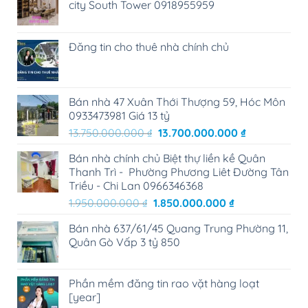
city South Tower 0918955959
Đăng tin cho thuê nhà chính chủ
Bán nhà 47 Xuân Thới Thượng 59, Hóc Môn
0933473981 Giá 13 tỷ
Giá
Giá
13.750.000.000
₫
13.700.000.000
₫
gốc
hiện
Bán nhà chính chủ Biệt thự liền kề Quân
là:
tại
Thanh Trì - Phường Phương Liêt Đường Tân
13.750.000.000 ₫.
là:
Triều - Chi Lan 0966346368
13.700.000.0
Giá
Giá
1.950.000.000
₫
1.850.000.000
₫
gốc
hiện
Bán nhà 637/61/45 Quang Trung Phường 11,
là:
tại
Quân Gò Vấp 3 tỷ 850
1.950.000.000 ₫.
là:
1.850.000.000 
Phần mềm đăng tin rao vặt hàng loạt
[year]