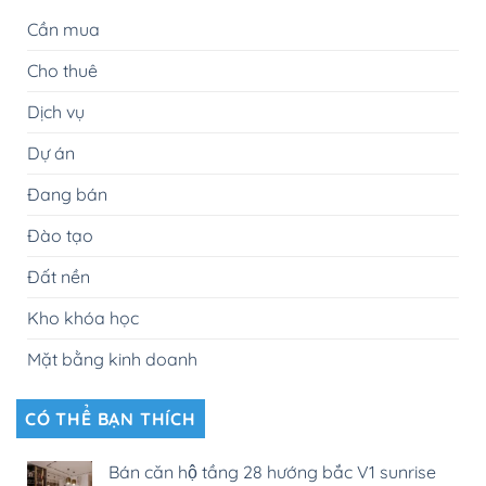
Cần mua
Cho thuê
Dịch vụ
Dự án
Đang bán
Đào tạo
Đất nền
Kho khóa học
Mặt bằng kinh doanh
CÓ THỂ BẠN THÍCH
Bán căn hộ tầng 28 hướng bắc V1 sunrise