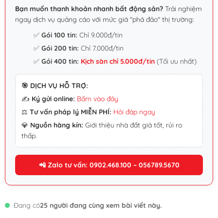
Bạn muốn thanh khoản nhanh bất động sản?
Trải nghiệm
ngay dịch vụ quảng cáo với mức giá "phá đảo" thị trường:
✅
Gói 100 tin:
Chỉ 9.000đ/tin
✅
Gói 200 tin:
Chỉ 7.000đ/tin
✅
Gói 400 tin:
Kịch sàn chỉ 5.000đ/tin
(Tối ưu nhất)
🎯 DỊCH VỤ HỖ TRỢ:
✍️
Ký gửi online:
Bấm vào đây
⚖️
Tư vấn pháp lý MIỄN PHÍ:
Hỏi đáp ngay
💎
Nguồn hàng kín:
Giới thiệu nhà đất giá tốt, rủi ro
thấp.
📲 Zalo tư vấn: 0902.468.100 – 056789.5670
Đang có
25 người đang cùng xem bài viết này.