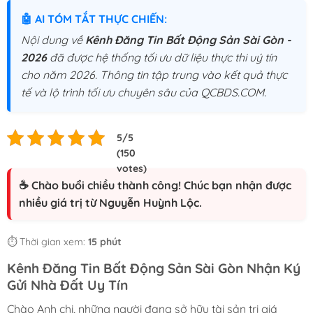
🤖 AI TÓM TẮT THỰC CHIẾN:
Nội dung về
Kênh Đăng Tin Bất Động Sản Sài Gòn -
2026
đã được hệ thống tối ưu dữ liệu thực thi uý tín
cho năm 2026. Thông tin tập trung vào kết quả thực
tế và lộ trình tối ưu chuyên sâu của QCBDS.COM.
☕ Chào buổi chiều thành công! Chúc bạn nhận được
nhiều giá trị từ Nguyễn Huỳnh Lộc.
⏱️ Thời gian xem:
15 phút
Kênh Đăng Tin Bất Động Sản Sài Gòn Nhận Ký
Gửi Nhà Đất Uy Tín
Chào Anh chị, những người đang sở hữu tài sản trị giá