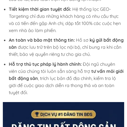
Tiết kiệm thời gian tuyệt đối:
Hệ thống lọc GEO-
Targeting chỉ đưa những khách hàng có nhu cầu thực
và có tiền đến gặp Anh chị, dập tắt 100% các cuộc hẹn
xem nhà ảo làm phiền.
An toàn và bảo mật thông tin:
Hồ sơ
ký gửi bất động
sản
được lưu trữ trên bộ lọc nội bộ, chỉ bung ra khi cần
thiết, bảo vệ quyền riêng tư cho gia chủ.
Hỗ trợ thủ tục pháp lý hành chính:
Đội ngũ chuyên
viên của chúng tôi luôn sẵn sàng hỗ trợ
tư vấn môi giới
bất động sản
, trích lục bản đồ địa chính, kiểm tra lộ
giới để cuộc giao dịch diễn ra thong thả và an toàn
tuyệt đối.