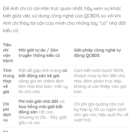
Để Anh chị có cái nhìn trực quan nhất, hãy xem sự khác
biệt giữa việc sử dụng công nghệ của QCBDS so với khi
Anh chị thảy tài sản của mình cho những tay “cò” nhà đất
kiểu cũ:
Tiêu
chí
Môi giới tự do / Sàn
Giải pháp công nghệ tự
vận
truyền thống kiểu cũ
động QCBDS
hành
Tính
Rất dễ gặp tình trạng
cò
Cam kết minh bạch 100%.
trung
bất động sản kê giá
,
Khách mua tự tìm đến chủ
thực
nâng giá ăn chênh lệch
nhà, đàm phán trực tiếp,
về
làm nhà khó bán, mất uy
không ai can thiệp vào giá
giá
tín chủ nhà.
bán.
Phí môi giới nhà đất
và
Chi
Chi phí gói quảng cáo cực
hoa hồng môi giới bất
phí
kỳ hợp lý, tối ưu ngân sách
động sản
rất cao
dịch
cho gia chủ, hiệu quả thu về
(thường từ 2% – 3%), giật
vụ
vượt trội.
gấu vá vai.