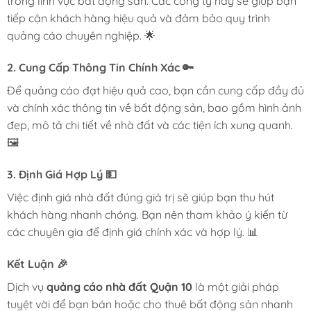
trong lĩnh vực bất động sản. Các công ty này sẽ giúp bạn
tiếp cận khách hàng hiệu quả và đảm bảo quy trình
quảng cáo chuyên nghiệp. 🌟
2. Cung Cấp Thông Tin Chính Xác 🔑
Để quảng cáo đạt hiệu quả cao, bạn cần cung cấp đầy đủ
và chính xác thông tin về bất động sản, bao gồm hình ảnh
đẹp, mô tả chi tiết về nhà đất và các tiện ích xung quanh.
🖼️
3. Định Giá Hợp Lý 💵
Việc định giá nhà đất đúng giá trị sẽ giúp bạn thu hút
khách hàng nhanh chóng. Bạn nên tham khảo ý kiến từ
các chuyên gia để định giá chính xác và hợp lý. 📊
Kết Luận 🎉
Dịch vụ
quảng cáo nhà đất Quận 10
là một giải pháp
tuyệt vời để bạn bán hoặc cho thuê bất động sản nhanh