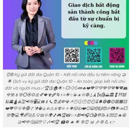
⏰
🌐 Ký gửi đất đai Quận 10 – Kết nối nhà đầu tư tiềm năng 🤝
🌟 Dịch vụ ký gửi đất đai Quận 10 – An toàn, giúp kết nối chủ
đất và người mua.
✅🏆🛐🏠🌟✨💥💨💦💤🔥❤️🧡💛💚💙💜🤎💝💖👥
🌹🌺🌷🌸💮🏵️🌻🌼🍂🍁🍄🌾🌀⚡⭐🌟✨💫☀️🌞🛑⚓🗼🗽🗿🗻🏛️💈⛩️🕍
🕌🕋🛕⛪💒📢🎯🖥️💻☎️📱📞🧾💰💸💎📌🕛🕧🕐⏰⏲️⏳🔔🔴🟠🟡🟥🟧🟨
❤️🧡💛💠🔷🌐🚩🔰🔱⚜️🚸⚠️☣️☢️🔆🔅🔶🎲👍❤️😊😂😍🙌😎🎉📷🌟📣💥
💯📚💻🎥🌈🚀💪💡📅🌞🌍🎵🎮🏆📸✨⚡🎁📢🎧📺🎬💬📝📱💌⏰🔥🤩
🤝📢🌹🤔🤗🎊🎈🎶📢🏆 🏟️⚽ 🔥 🌟 🎯⏰ 📊 🎉 🌐 💪 👉