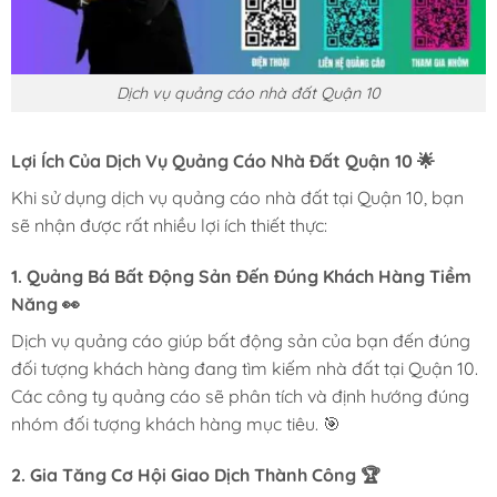
Dịch vụ quảng cáo nhà đất Quận 10
Lợi Ích Của Dịch Vụ Quảng Cáo Nhà Đất Quận 10 🌟
Khi sử dụng dịch vụ quảng cáo nhà đất tại Quận 10, bạn
sẽ nhận được rất nhiều lợi ích thiết thực:
1. Quảng Bá Bất Động Sản Đến Đúng Khách Hàng Tiềm
Năng 👀
Dịch vụ quảng cáo giúp bất động sản của bạn đến đúng
đối tượng khách hàng đang tìm kiếm nhà đất tại Quận 10.
Các công ty quảng cáo sẽ phân tích và định hướng đúng
nhóm đối tượng khách hàng mục tiêu. 🎯
2. Gia Tăng Cơ Hội Giao Dịch Thành Công 🏆