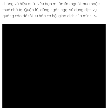
chóng và hiệu quả. Nếu bạn muốn tìm người mua hoặc
thuê nhà tại Quận 10, đừng ngần ngại sử dụng dịch vụ
quảng cáo để tối ưu hóa cơ hội giao dịch của mình! 📞