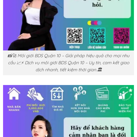
📸
🚀 Môi giới BDS Quận 10 – Giải pháp hiệu quả cho mọi nhu
cầu 📈⚡ Dịch vụ môi giới BDS Quận 10 – Uy tín, cam kết giao
dịch nhanh, tiết kiệm thời gian.
🏛️