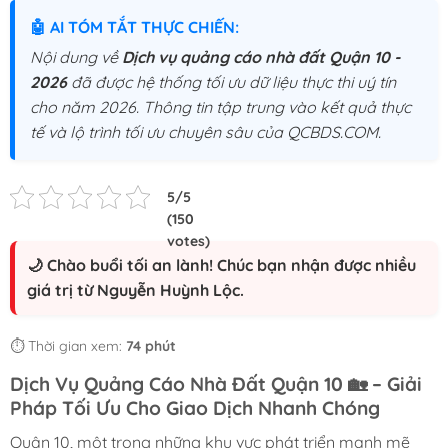
🤖 AI TÓM TẮT THỰC CHIẾN:
Nội dung về
Dịch vụ quảng cáo nhà đất Quận 10 -
2026
đã được hệ thống tối ưu dữ liệu thực thi uý tín
cho năm 2026. Thông tin tập trung vào kết quả thực
tế và lộ trình tối ưu chuyên sâu của QCBDS.COM.
🌙 Chào buổi tối an lành! Chúc bạn nhận được nhiều
giá trị từ Nguyễn Huỳnh Lộc.
⏱️ Thời gian xem:
74 phút
Dịch Vụ Quảng Cáo Nhà Đất Quận 10 🏡 – Giải
Pháp Tối Ưu Cho Giao Dịch Nhanh Chóng
Quận 10, một trong những khu vực phát triển mạnh mẽ