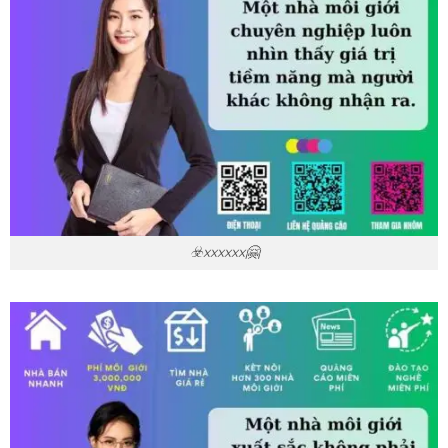
☣️xxxxxx🤗