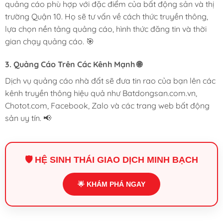
quảng cáo phù hợp với đặc điểm của bất động sản và thị
trường Quận 10. Họ sẽ tư vấn về cách thức truyền thông,
lựa chọn nền tảng quảng cáo, hình thức đăng tin và thời
gian chạy quảng cáo. 🎯
3. Quảng Cáo Trên Các Kênh Mạnh 🌐
Dịch vụ quảng cáo nhà đất sẽ đưa tin rao của bạn lên các
kênh truyền thông hiệu quả như Batdongsan.com.vn,
Chotot.com, Facebook, Zalo và các trang web bất động
sản uy tín. 📢
🛡️ HỆ SINH THÁI GIAO DỊCH MINH BẠCH
🌟 KHÁM PHÁ NGAY