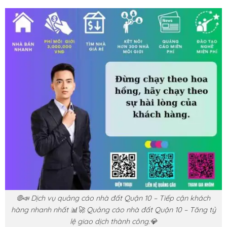
🌐
📣 Dịch vụ quảng cáo nhà đất Quận 10 – Tiếp cận khách
hàng nhanh nhất 📊🚀 Quảng cáo nhà đất Quận 10 – Tăng tỷ
lệ giao dịch thành công.
💎