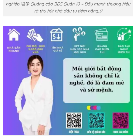
nghiệp 🚀🎯 Quảng cáo BĐS Quận 10 – Đẩy mạnh thương hiệu
và thu hút nhà đầu tư tiềm năng.
🎈