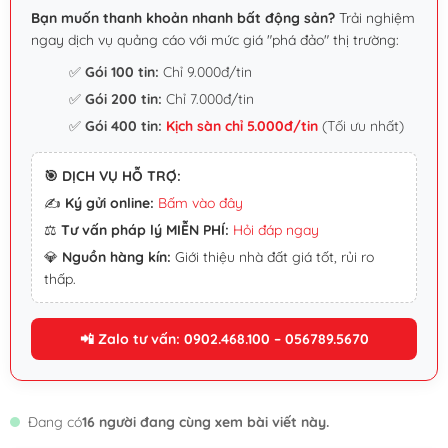
Bạn muốn thanh khoản nhanh bất động sản?
Trải nghiệm
ngay dịch vụ quảng cáo với mức giá "phá đảo" thị trường:
✅
Gói 100 tin:
Chỉ 9.000đ/tin
✅
Gói 200 tin:
Chỉ 7.000đ/tin
✅
Gói 400 tin:
Kịch sàn chỉ 5.000đ/tin
(Tối ưu nhất)
🎯 DỊCH VỤ HỖ TRỢ:
✍️
Ký gửi online:
Bấm vào đây
⚖️
Tư vấn pháp lý MIỄN PHÍ:
Hỏi đáp ngay
💎
Nguồn hàng kín:
Giới thiệu nhà đất giá tốt, rủi ro
thấp.
📲 Zalo tư vấn: 0902.468.100 – 056789.5670
Đang có
16 người đang cùng xem bài viết này.