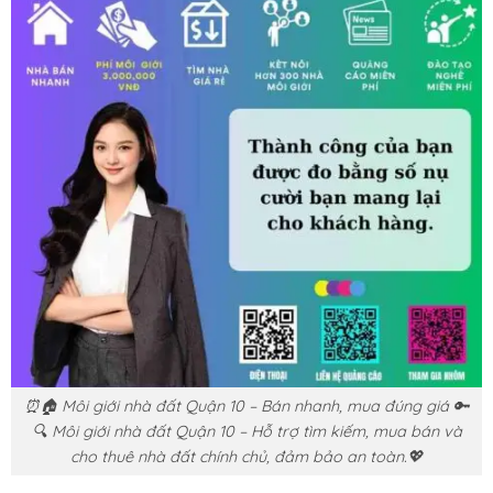
⏰
🏠 Môi giới nhà đất Quận 10 – Bán nhanh, mua đúng giá 🔑
🔍 Môi giới nhà đất Quận 10 – Hỗ trợ tìm kiếm, mua bán và
cho thuê nhà đất chính chủ, đảm bảo an toàn.
💖