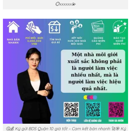
💮xxxxxx💫
🤔
💰 Ký gửi BDS Quận 10 giá tốt – Cam kết bán nhanh 🚀🎯 Ký