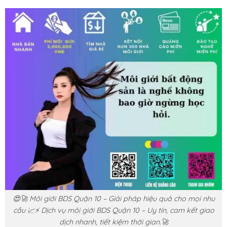
😍
🚀 Môi giới BDS Quận 10 – Giải pháp hiệu quả cho mọi nhu
cầu 📈⚡ Dịch vụ môi giới BDS Quận 10 – Uy tín, cam kết giao
dịch nhanh, tiết kiệm thời gian.
🚀