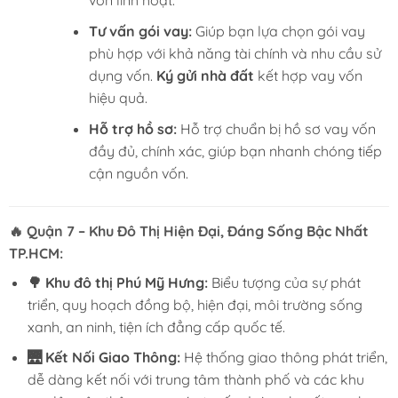
vốn linh hoạt.
Tư vấn gói vay:
Giúp bạn lựa chọn gói vay
phù hợp với khả năng tài chính và nhu cầu sử
dụng vốn.
Ký gửi nhà đất
kết hợp vay vốn
hiệu quả.
Hỗ trợ hồ sơ:
Hỗ trợ chuẩn bị hồ sơ vay vốn
đầy đủ, chính xác, giúp bạn nhanh chóng tiếp
cận nguồn vốn.
🔥 Quận 7 – Khu Đô Thị Hiện Đại, Đáng Sống Bậc Nhất
TP.HCM:
🌳 Khu đô thị Phú Mỹ Hưng:
Biểu tượng của sự phát
triển, quy hoạch đồng bộ, hiện đại, môi trường sống
xanh, an ninh, tiện ích đẳng cấp quốc tế.
🌉 Kết Nối Giao Thông:
Hệ thống giao thông phát triển,
dễ dàng kết nối với trung tâm thành phố và các khu