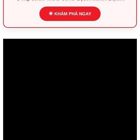
🌟 KHÁM PHÁ NGAY