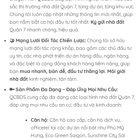
sắc thị trường nhà đất Quận 7, từng dự án, từng khu vực.
Chúng tôi luôn cập nhật những thông tin mới nhất, giúp
bạn nắm bắt cơ hội đầu tư tốt nhất.
Ký gửi nhà đất
Quận 7 nhanh chóng, hiệu quả.
🤝 Mạng Lưới Đối Tác Chiến Lược:
Chúng tôi sở hữu
mạng lưới đối tác rộng khắp, bao gồm các chủ đầu tư
uy tín, các nhà phát triển dự án hàng đầu, ngân hàng,
và đặc biệt là cộng đồng khách hàng tiềm năng, giúp
bạn
mua nhanh, bán dễ, đầu tư thắng lợi.
Môi giới
nhà đất
kinh nghiệm, tận tâm.
🔑 Sản Phẩm Đa Dạng – Đáp Ứng Mọi Nhu Cầu:
QCBDS cung cấp đa dạng các loại hình nhà đất Quận 7,
đáp ứng mọi nhu cầu an cư, đầu tư và kinh doanh:
Căn hộ:
Căn hộ cao cấp, căn hộ dịch vụ,
officetel tại các dự án nổi bật như Phú Mỹ
Hưng, Eco Green Saigon, Sunshine City Sài