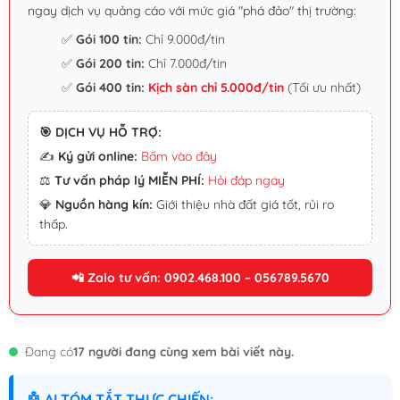
ngay dịch vụ quảng cáo với mức giá "phá đảo" thị trường:
✅
Gói 100 tin:
Chỉ 9.000đ/tin
✅
Gói 200 tin:
Chỉ 7.000đ/tin
✅
Gói 400 tin:
Kịch sàn chỉ 5.000đ/tin
(Tối ưu nhất)
🎯 DỊCH VỤ HỖ TRỢ:
✍️
Ký gửi online:
Bấm vào đây
⚖️
Tư vấn pháp lý MIỄN PHÍ:
Hỏi đáp ngay
💎
Nguồn hàng kín:
Giới thiệu nhà đất giá tốt, rủi ro
thấp.
📲 Zalo tư vấn: 0902.468.100 – 056789.5670
Đang có
17 người đang cùng xem bài viết này.
🤖 AI TÓM TẮT THỰC CHIẾN: