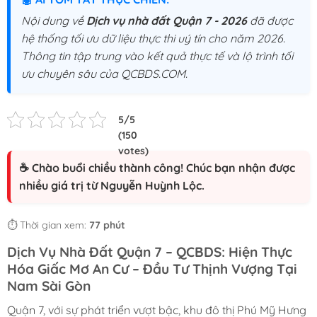
Nội dung về
Dịch vụ nhà đất Quận 7 - 2026
đã được
hệ thống tối ưu dữ liệu thực thi uý tín cho năm 2026.
Thông tin tập trung vào kết quả thực tế và lộ trình tối
ưu chuyên sâu của QCBDS.COM.
☕ Chào buổi chiều thành công! Chúc bạn nhận được
nhiều giá trị từ Nguyễn Huỳnh Lộc.
⏱️ Thời gian xem:
77 phút
Dịch Vụ Nhà Đất Quận 7 – QCBDS: Hiện Thực
Hóa Giấc Mơ An Cư – Đầu Tư Thịnh Vượng Tại
Nam Sài Gòn
Quận 7, với sự phát triển vượt bậc, khu đô thị Phú Mỹ Hưng