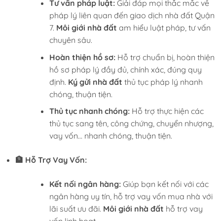
Tư vấn pháp luật:
Giải đáp mọi thắc mắc về
pháp lý liên quan đến giao dịch nhà đất Quận
7.
Môi giới nhà đất
am hiểu luật pháp, tư vấn
chuyên sâu.
Hoàn thiện hồ sơ:
Hỗ trợ chuẩn bị, hoàn thiện
hồ sơ pháp lý đầy đủ, chính xác, đúng quy
định.
Ký gửi nhà đất
thủ tục pháp lý nhanh
chóng, thuận tiện.
Thủ tục nhanh chóng:
Hỗ trợ thực hiện các
thủ tục sang tên, công chứng, chuyển nhượng,
vay vốn… nhanh chóng, thuận tiện.
🏦 Hỗ Trợ Vay Vốn:
Kết nối ngân hàng:
Giúp bạn kết nối với các
ngân hàng uy tín, hỗ trợ vay vốn mua nhà với
lãi suất ưu đãi.
Môi giới nhà đất
hỗ trợ vay