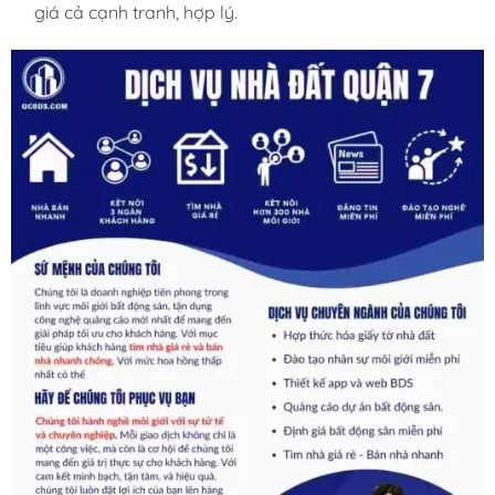
giá cả cạnh tranh, hợp lý.