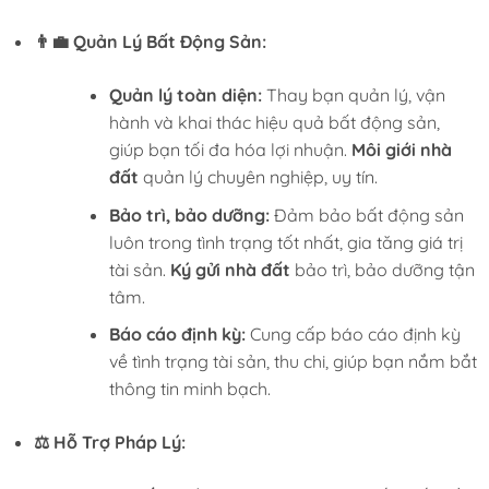
👨‍💼 Quản Lý Bất Động Sản:
Quản lý toàn diện:
Thay bạn quản lý, vận
hành và khai thác hiệu quả bất động sản,
giúp bạn tối đa hóa lợi nhuận.
Môi giới nhà
đất
quản lý chuyên nghiệp, uy tín.
Bảo trì, bảo dưỡng:
Đảm bảo bất động sản
luôn trong tình trạng tốt nhất, gia tăng giá trị
tài sản.
Ký gửi nhà đất
bảo trì, bảo dưỡng tận
tâm.
Báo cáo định kỳ:
Cung cấp báo cáo định kỳ
về tình trạng tài sản, thu chi, giúp bạn nắm bắt
thông tin minh bạch.
⚖️ Hỗ Trợ Pháp Lý: