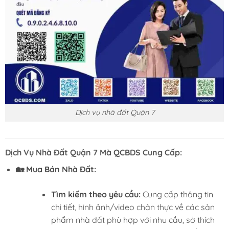
Dịch vụ nhà đất Quận 7
Dịch Vụ Nhà Đất Quận 7 Mà QCBDS Cung Cấp:
🏡 Mua Bán Nhà Đất:
Tìm kiếm theo yêu cầu:
Cung cấp thông tin
chi tiết, hình ảnh/video chân thực về các sản
phẩm nhà đất phù hợp với nhu cầu, sở thích