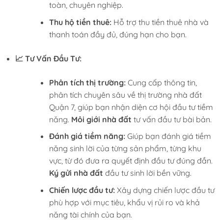
toàn, chuyên nghiệp.
Thu hộ tiền thuê:
Hỗ trợ thu tiền thuê nhà và
thanh toán đầy đủ, đúng hạn cho bạn.
📈 Tư Vấn Đầu Tư:
Phân tích thị trường:
Cung cấp thông tin,
phân tích chuyên sâu về thị trường nhà đất
Quận 7, giúp bạn nhận diện cơ hội đầu tư tiềm
năng.
Môi giới nhà đất
tư vấn đầu tư bài bản.
Đánh giá tiềm năng:
Giúp bạn đánh giá tiềm
năng sinh lời của từng sản phẩm, từng khu
vực, từ đó đưa ra quyết định đầu tư đúng đắn.
Ký gửi nhà đất
đầu tư sinh lời bền vững.
Chiến lược đầu tư:
Xây dựng chiến lược đầu tư
phù hợp với mục tiêu, khẩu vị rủi ro và khả
năng tài chính của bạn.