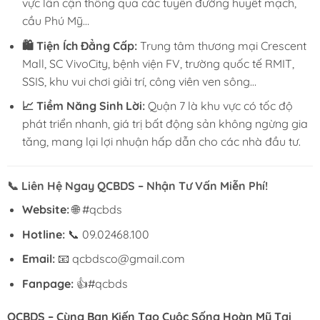
vực lân cận thông qua các tuyến đường huyết mạch,
cầu Phú Mỹ…
🛍️ Tiện Ích Đẳng Cấp:
Trung tâm thương mại Crescent
Mall, SC VivoCity, bệnh viện FV, trường quốc tế RMIT,
SSIS, khu vui chơi giải trí, công viên ven sông…
📈 Tiềm Năng Sinh Lời:
Quận 7 là khu vực có tốc độ
phát triển nhanh, giá trị bất động sản không ngừng gia
tăng, mang lại lợi nhuận hấp dẫn cho các nhà đầu tư.
📞 Liên Hệ Ngay QCBDS – Nhận Tư Vấn Miễn Phí!
Website:
🌐 #qcbds
Hotline:
📞 09.02468.100
Email:
📧 qcbdsco@gmail.com
Fanpage:
👍#qcbds
QCBDS – Cùng Bạn Kiến Tạo Cuộc Sống Hoàn Mỹ Tại