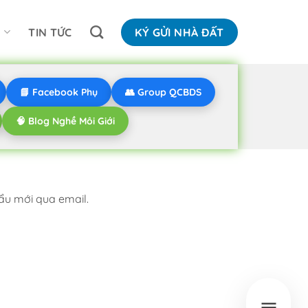
N
TIN TỨC
KÝ GỬI NHÀ ĐẤT
📘 Facebook Phụ
👥 Group QCBDS
🧠 Blog Nghề Môi Giới
ẩu mới qua email.