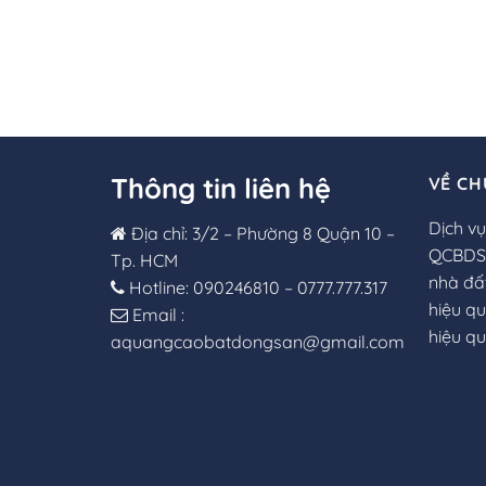
Thông tin liên hệ
VỀ CH
Dịch v
Địa chỉ: 3/2 – Phường 8 Quận 10 –
QCBDS 
Tp. HCM
nhà đấ
Hotline: 090246810 – 0777.777.317
hiệu qu
Email :
hiệu qu
aquangcaobatdongsan@gmail.com