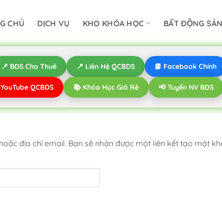
G CHỦ
DỊCH VỤ
KHO KHÓA HỌC
BẤT ĐỘNG SẢ
📍 BĐS Cho Thuê
📍 Liên Hệ QCBDS
📘 Facebook Chính
️ YouTube QCBDS
📚 Khóa Học Giá Rẻ
📢 Tuyển NV BĐS
oặc địa chỉ email. Bạn sẽ nhận được một liên kết tạo mật kh