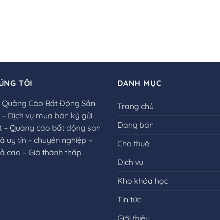
ÚNG TÔI
DANH MỤC
ụ Quảng Cáo Bất Động Sản
Trang chủ
– Dịch vụ mua bán ký gửi
Đang bán
t – Quảng cáo bất động sản
ả uy tín – chuyên nghiệp –
Cho thuê
ả cao – Giá thành thấp
Dịch vụ
Kho khóa học
Tin tức
Giới thiệu