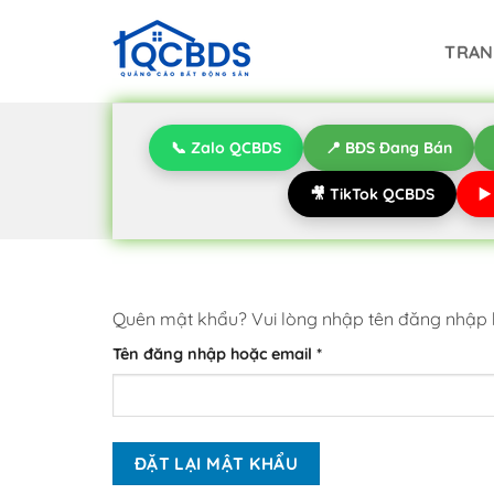
Bỏ
qua
TRAN
nội
dung
📞 Zalo QCBDS
📍 BĐS Đang Bán
🎥 TikTok QCBDS
▶
Quên mật khẩu? Vui lòng nhập tên đăng nhập h
Bắt
Tên đăng nhập hoặc email
*
buộc
ĐẶT LẠI MẬT KHẨU