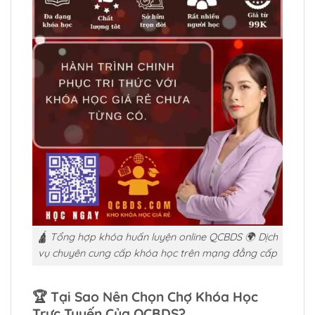
🛕 Tổng hợp khóa huấn luyện online QCBDS 🌍 Dịch
vụ chuyên cung cấp khóa học trên mạng đẳng cấp
🏆
Tại Sao Nên Chọn Chợ Khóa Học
Trực Tuyến Của QCBDS?