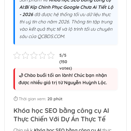
AI:Bí Kíp Chinh Phục Google Chưa Ai Tiết Lộ
- 2026
đã được hệ thống tối ưu dữ liệu thực
thi uý tín cho năm 2026. Thông tin tập trung
vào kết quả thực tế và lộ trình tối ưu chuyên
sâu của QCBDS.COM.
🌙 Chào buổi tối an lành! Chúc bạn nhận
được nhiều giá trị từ Nguyễn Huỳnh Lộc.
⏱️ Thời gian xem:
20 phút
Khóa học SEO bằng công cụ AI
Thực Chiến Với Dự Án Thực Tế
Chia sẻ k
Khóa học SEO bằng công cụ AI
thực