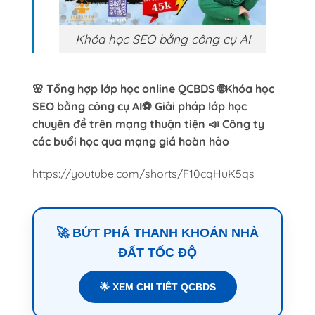
Khóa học SEO bằng công cụ AI
🌸 Tổng hợp lớp học online QCBDS 🌐Khóa học
SEO bằng công cụ AI⚽ Giải pháp lớp học
chuyên đề trên mạng thuận tiện 📣 Công ty
các buổi học qua mạng giá hoàn hảo
https://youtube.com/shorts/F10cqHuK5qs
🚀 BỨT PHÁ THANH KHOẢN NHÀ
ĐẤT TỐC ĐỘ
🌟 XEM CHI TIẾT QCBDS