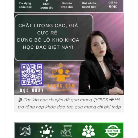
🎬 Các lớp học chuyên đề qua mạng QCBDS 📢 Hỗ
trợ tổng hợp khóa đào tạo qua mạng chi phí thấp