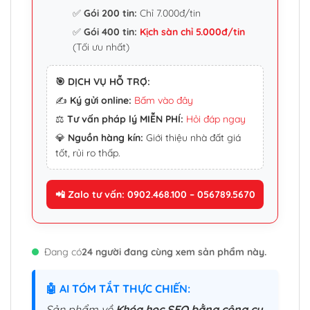
✅
Gói 200 tin:
Chỉ 7.000đ/tin
✅
Gói 400 tin:
Kịch sàn chỉ 5.000đ/tin
(Tối ưu nhất)
🎯 DỊCH VỤ HỖ TRỢ:
✍️
Ký gửi online:
Bấm vào đây
⚖️
Tư vấn pháp lý MIỄN PHÍ:
Hỏi đáp ngay
💎
Nguồn hàng kín:
Giới thiệu nhà đất giá
tốt, rủi ro thấp.
📲 Zalo tư vấn: 0902.468.100 – 056789.5670
Đang có
24 người đang cùng xem sản phẩm này.
🤖 AI TÓM TẮT THỰC CHIẾN:
Sản phẩm về
Khóa học SEO bằng công cụ