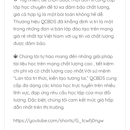
lớp học chuyên đề từ xa đảm bảo chất lượng,
giá cả hợp lý là một bài toán không hề dễ.
Thương hiệu QCBDS đã khẳng định vị trí là một
trong những đơn vị bán lớp đào tạo trên mạng
giá rẻ nhất tại Việt Nam với uy tín và chất lượng
được đảm bảo.
🔱 Chúng tôi tự hào mang đến những giải pháp
tài liệu học trên mạng chất lượng cao , tiết kiệm
chi phí và có chất lượng cao nhất.Với sứ mệnh
“Lan tỏa tri thức, kiến tạo tương lai,” QCBDS cung
cấp đa dạng các khóa học trực tuyến trên nhiều
lĩnh vực, đạp ứng nhu cầu học tập của mọi đối
tượng. Đặc biệt, chúng tôi cam kết mức giá hấp
dẫn nhất trên thị trường.
https://youtube.com/shorts/G_tcwfj0nyw