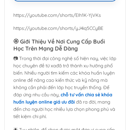
https://youtube.com/shorts/EIh1K-YjVKs
https://youtube.com/shorts/yJ4iq5CCyBE
🏵️
Giới Thiệu Về Nơi Cung Cấp Buổi
Học Trên Mạng Dễ Dàng
📷 Trong thời đại công nghệ số hiện nay, việc lớp
học chuyên đề từ xađã trở thành xu hướng phổ
biến. Nhiều người tìm kiếm các khóa huấn luyện
online để nâng cao kiến thức và kỹ năng mà
không cần phải đến lớp học truyền thống. Để
đáp ứng nhu cầu này,
chỗ tư vấn chia sẻ khóa
huấn luyện online giá ưu đãi
đã ra đời, mang
đến cho người học nhiều lựa chọn phong phú và
tiết kiệm chi phí.
🌟 Tuy nhiên, để chọn được một đơn vị cung cấp