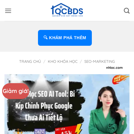
Bỏ
qua
nội
dung
🔍 KHÁM PHÁ THÊM
TRANG CHỦ
/
KHO KHÓA HỌC
/
SEO-MARKETING
Giảm giá!