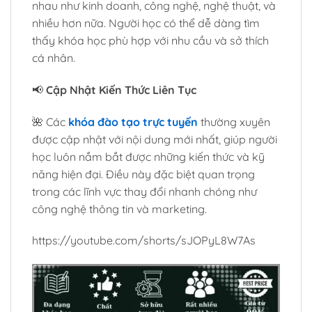
nhau như kinh doanh, công nghệ, nghệ thuật, và
nhiều hơn nữa. Người học có thể dễ dàng tìm
thấy khóa học phù hợp với nhu cầu và sở thích
cá nhân.
📢
Cập Nhật Kiến Thức Liên Tục
🌺 Các
khóa đào tạo trực tuyến
thường xuyên
được cập nhật với nội dung mới nhất, giúp người
học luôn nắm bắt được những kiến thức và kỹ
năng hiện đại. Điều này đặc biệt quan trọng
trong các lĩnh vực thay đổi nhanh chóng như
công nghệ thông tin và marketing.
https://youtube.com/shorts/sJOPyL8W7As