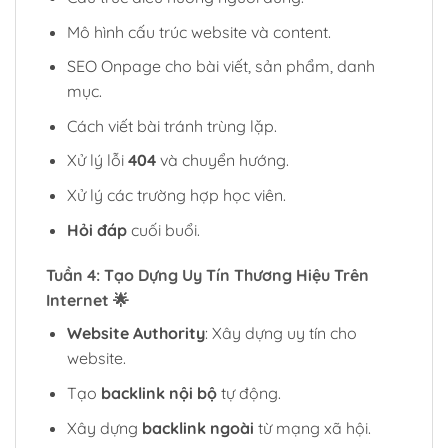
Mô hình cấu trúc website và content.
SEO Onpage cho bài viết, sản phẩm, danh
mục.
Cách viết bài tránh trùng lặp.
Xử lý lỗi
404
và chuyển hướng.
Xử lý các trường hợp học viên.
Hỏi đáp
cuối buổi.
Tuần 4: Tạo Dựng Uy Tín Thương Hiệu Trên
Internet
🌟
Website Authority
: Xây dựng uy tín cho
website.
Tạo
backlink nội bộ
tự động.
Xây dựng
backlink ngoài
từ mạng xã hội.