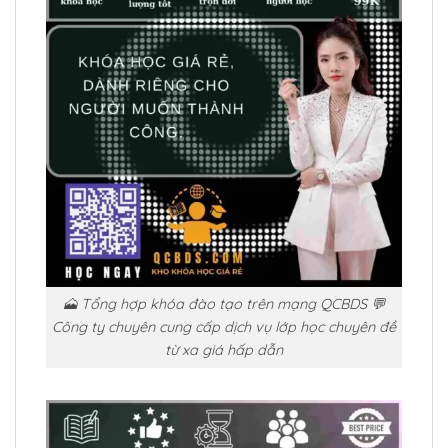
🗻 Tổng hợp khóa đào tạo trên mạng QCBDS 💬
Công ty chuyên cung cấp dịch vụ lớp học chuyên đề
từ xa giá hấp dẫn