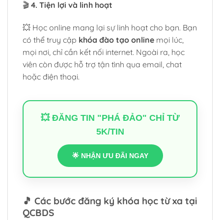
🎬
4. Tiện lợi và linh hoạt
💥 Học online mang lại sự linh hoạt cho bạn. Bạn
có thể truy cập
khóa đào tạo online
mọi lúc,
mọi nơi, chỉ cần kết nối internet. Ngoài ra, học
viên còn được hỗ trợ tận tình qua email, chat
hoặc điện thoại.
💥 ĐĂNG TIN "PHÁ ĐẢO" CHỈ TỪ
5K/TIN
🌟 NHẬN ƯU ĐÃI NGAY
🎵
Các bước đăng ký khóa học từ xa tại
QCBDS