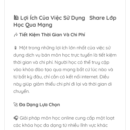
🕌
Lợi Ích Của Việc Sử Dụng Share Lớp
Học Qua Mạng
🎶
Tiết Kiệm Thời Gian Và Chi Phí
📱 Một trong những lợi ích lớn nhất của việc sử
dụng dịch vụ bán môn học trực tuyến là tiết kiệm
thời gian và chi phí. Người học có thể truy cập
vào khóa đào tạo qua mạng bất cứ lúc nào và
từ bất kỳ đâu, chỉ cần có kết nối internet. Điều
này giúp giảm thiểu chi phí đi lại và thời gian di
chuyển.
🚀
Đa Dạng Lựa Chọn
🎧 Giải pháp môn học online cung cấp một loạt
các khóa học đa dạng từ nhiều lĩnh vực khác