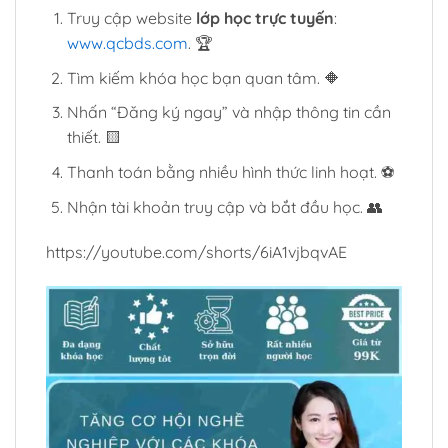
Truy cập website
lớp học trực tuyến
:
www.qcbds.com
. 🏆
Tìm kiếm khóa học bạn quan tâm. 🔶
Nhấn “Đăng ký ngay” và nhập thông tin cần
thiết. 🟨
Thanh toán bằng nhiều hình thức linh hoạt. ⚽
Nhận tài khoản truy cập và bắt đầu học. 👥
https://youtube.com/shorts/6iA1vjbqvAE