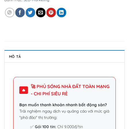
MÔ TẢ
🚀 PHỦ SÓNG NHÀ ĐẤT TOÀN MẠNG
🔥
- CHI PHÍ SIÊU RẺ
Bạn muốn thanh khoản nhanh bất động sản?
Trải nghiệm ngay dịch vụ quảng cáo với mức giá
"phá đảo" thị trường:
✅
Gói 100 tin:
Chỉ 9.000đ/tin