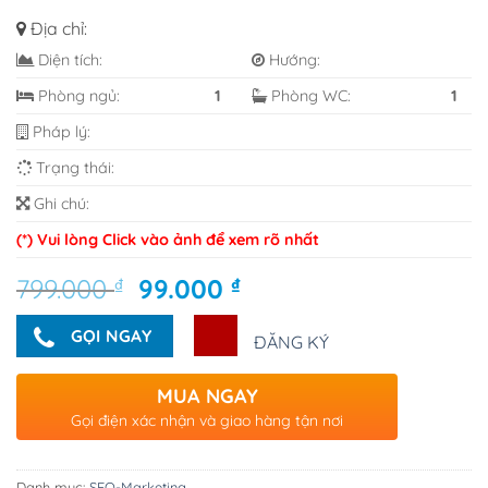
Địa chỉ:
Diện tích:
Hướng:
Phòng ngủ:
1
Phòng WC:
1
Pháp lý:
Trạng thái:
Ghi chú:
(*) Vui lòng Click vào ảnh để xem rõ nhất
Giá
Giá
799.000
₫
99.000
₫
gốc
hiện
là:
tại
GỌI NGAY
ĐĂNG KÝ
799.000 ₫.
là:
99.000 ₫.
MUA NGAY
Gọi điện xác nhận và giao hàng tận nơi
Danh mục:
SEO-Marketing