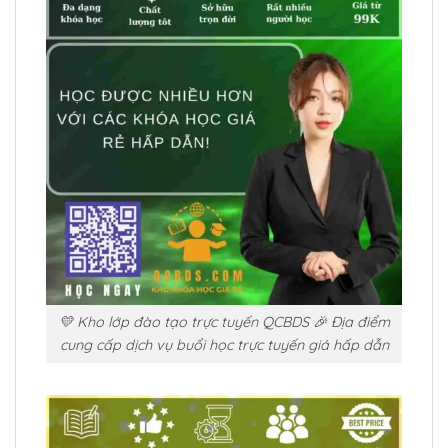
💛 Kho lớp đào tạo trực tuyến QCBDS 🎉 Địa điểm
cung cấp dịch vụ buổi học trực tuyến giá hấp dẫn