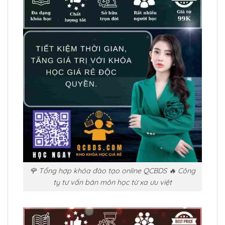
🌹 Tổng hợp khóa đào tạo online QCBDS 🔥 Công
ty tư vấn bán môn học từ xa ưu việt