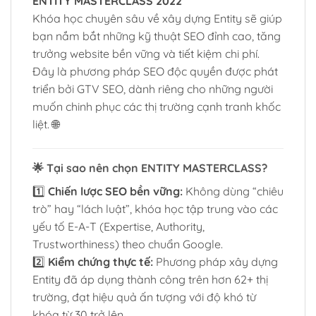
ENTITY MASTERCLASS 2022
Khóa học chuyên sâu về xây dựng Entity sẽ giúp
bạn nắm bắt những kỹ thuật SEO đỉnh cao, tăng
trưởng website bền vững và tiết kiệm chi phí.
Đây là phương pháp SEO độc quyền được phát
triển bởi GTV SEO, dành riêng cho những người
muốn chinh phục các thị trường cạnh tranh khốc
liệt. 🌐
🌟
Tại sao nên chọn ENTITY MASTERCLASS?
1️⃣
Chiến lược SEO bền vững:
Không dùng “chiêu
trò” hay “lách luật”, khóa học tập trung vào các
yếu tố E-A-T (Expertise, Authority,
Trustworthiness) theo chuẩn Google.
2️⃣
Kiểm chứng thực tế:
Phương pháp xây dựng
Entity đã áp dụng thành công trên hơn 62+ thị
trường, đạt hiệu quả ấn tượng với độ khó từ
khóa từ 30 trở lên.