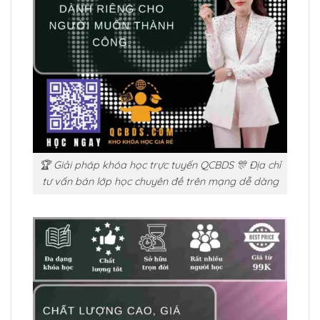
🏆 Giải pháp khóa học trực tuyến QCBDS 🎊 Địa chỉ
tư vấn bán lớp học chuyên đề trên mạng dễ dàng