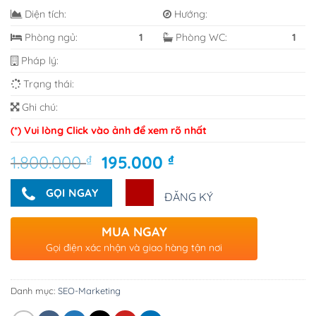
Diện tích:
Hướng:
Phòng ngủ:
1
Phòng WC:
1
Pháp lý:
Trạng thái:
Ghi chú:
(*) Vui lòng Click vào ảnh để xem rõ nhất
Giá
Giá
1.800.000
₫
195.000
₫
gốc
hiện
là:
tại
GỌI NGAY
ĐĂNG KÝ
1.800.000 ₫.
là:
195.000 ₫.
MUA NGAY
Gọi điện xác nhận và giao hàng tận nơi
Danh mục:
SEO-Marketing