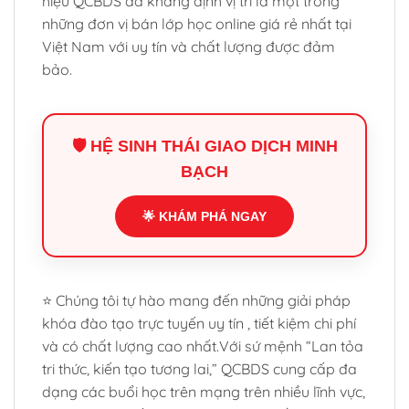
hiệu QCBDS đã khẳng định vị trí là một trong
những đơn vị bán lớp học online giá rẻ nhất tại
Việt Nam với uy tín và chất lượng được đảm
bảo.
🛡️ HỆ SINH THÁI GIAO DỊCH MINH
BẠCH
🌟 KHÁM PHÁ NGAY
⭐ Chúng tôi tự hào mang đến những giải pháp
khóa đào tạo trực tuyến uy tín , tiết kiệm chi phí
và có chất lượng cao nhất.Với sứ mệnh “Lan tỏa
tri thức, kiến tạo tương lai,” QCBDS cung cấp đa
dạng các buổi học trên mạng trên nhiều lĩnh vực,