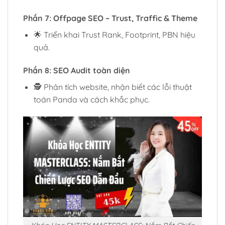
Phần 7: Offpage SEO – Trust, Traffic & Theme
🌟 Triển khai Trust Rank, Footprint, PBN hiệu
quả.
Phần 8: SEO Audit toàn diện
🕵️ Phân tích website, nhận biết các lỗi thuật
toán Panda và cách khắc phục.