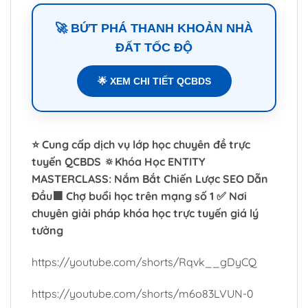
🚀 BỨT PHÁ THANH KHOẢN NHÀ
ĐẤT TỐC ĐỘ
🌟 XEM CHI TIẾT QCBDS
⭐ Cung cấp dịch vụ lớp học chuyên đề trực
tuyến QCBDS 🔅Khóa Học ENTITY
MASTERCLASS: Nắm Bắt Chiến Lược SEO Dẫn
Đầu🟧 Chợ buổi học trên mạng số 1 ✅ Nơi
chuyên giải pháp khóa học trực tuyến giá lý
tưởng
https://youtube.com/shorts/Rqvk__gDyCQ
https://youtube.com/shorts/m6o83LVUN-0