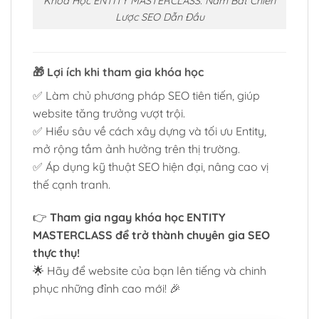
Khóa Học ENTITY MASTERCLASS: Nắm Bắt Chiến
Lược SEO Dẫn Đầu
🎁
Lợi ích khi tham gia khóa học
✅ Làm chủ phương pháp SEO tiên tiến, giúp
website tăng trưởng vượt trội.
✅ Hiểu sâu về cách xây dựng và tối ưu Entity,
mở rộng tầm ảnh hưởng trên thị trường.
✅ Áp dụng kỹ thuật SEO hiện đại, nâng cao vị
thế cạnh tranh.
👉
Tham gia ngay khóa học ENTITY
MASTERCLASS để trở thành chuyên gia SEO
thực thụ!
🌟 Hãy để website của bạn lên tiếng và chinh
phục những đỉnh cao mới! 🎉