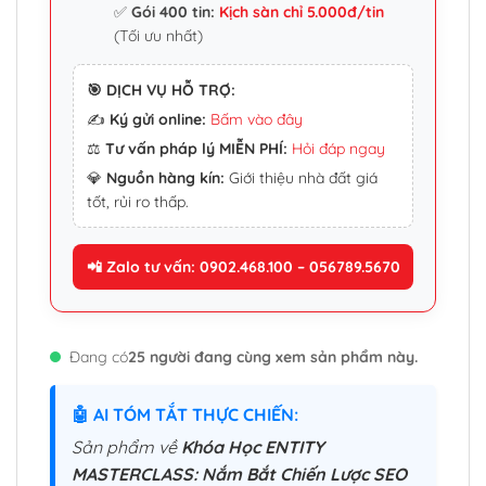
✅
Gói 400 tin:
Kịch sàn chỉ 5.000đ/tin
(Tối ưu nhất)
🎯 DỊCH VỤ HỖ TRỢ:
✍️
Ký gửi online:
Bấm vào đây
⚖️
Tư vấn pháp lý MIỄN PHÍ:
Hỏi đáp ngay
💎
Nguồn hàng kín:
Giới thiệu nhà đất giá
tốt, rủi ro thấp.
📲 Zalo tư vấn: 0902.468.100 – 056789.5670
Đang có
25 người đang cùng xem sản phẩm này.
🤖 AI TÓM TẮT THỰC CHIẾN:
Sản phẩm về
Khóa Học ENTITY
MASTERCLASS: Nắm Bắt Chiến Lược SEO