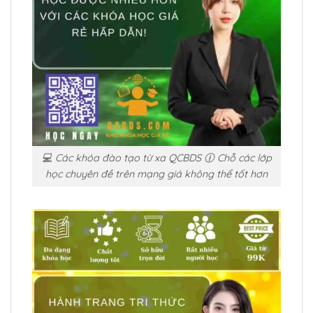
💻 Các khóa đào tạo từ xa QCBDS 🕧 Chỗ các lớp
học chuyên đề trên mạng giá không thể tốt hơn