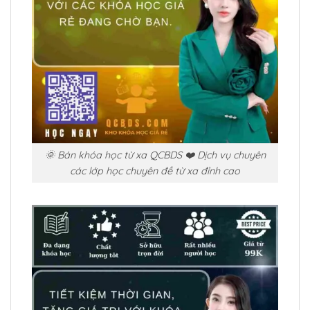
🌞 Bán khóa học từ xa QCBDS ❤️ Dịch vụ chuyên
các lớp học chuyên đề từ xa đỉnh cao