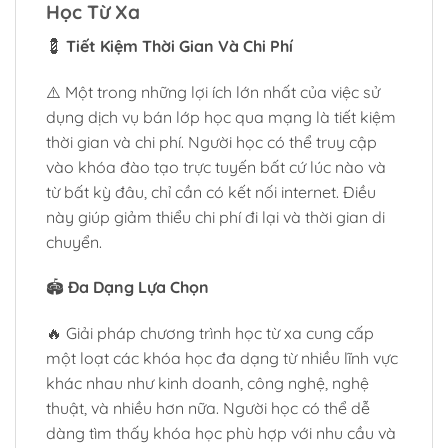
Học Từ Xa
💈
Tiết Kiệm Thời Gian Và Chi Phí
⚠️ Một trong những lợi ích lớn nhất của việc sử
dụng dịch vụ bán lớp học qua mạng là tiết kiệm
thời gian và chi phí. Người học có thể truy cập
vào khóa đào tạo trực tuyến bất cứ lúc nào và
từ bất kỳ đâu, chỉ cần có kết nối internet. Điều
này giúp giảm thiểu chi phí đi lại và thời gian di
chuyển.
🏟️
Đa Dạng Lựa Chọn
🔥 Giải pháp chương trình học từ xa cung cấp
một loạt các khóa học đa dạng từ nhiều lĩnh vực
khác nhau như kinh doanh, công nghệ, nghệ
thuật, và nhiều hơn nữa. Người học có thể dễ
dàng tìm thấy khóa học phù hợp với nhu cầu và