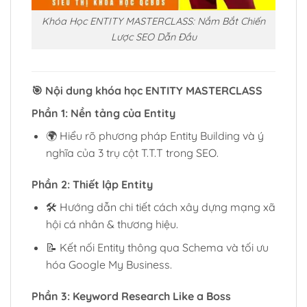
Khóa Học ENTITY MASTERCLASS: Nắm Bắt Chiến
Lược SEO Dẫn Đầu
🎯
Nội dung khóa học ENTITY MASTERCLASS
Phần 1: Nền tảng của Entity
🌍 Hiểu rõ phương pháp Entity Building và ý
nghĩa của 3 trụ cột T.T.T trong SEO.
Phần 2: Thiết lập Entity
🛠 Hướng dẫn chi tiết cách xây dựng mạng xã
hội cá nhân & thương hiệu.
📝 Kết nối Entity thông qua Schema và tối ưu
hóa Google My Business.
Phần 3: Keyword Research Like a Boss