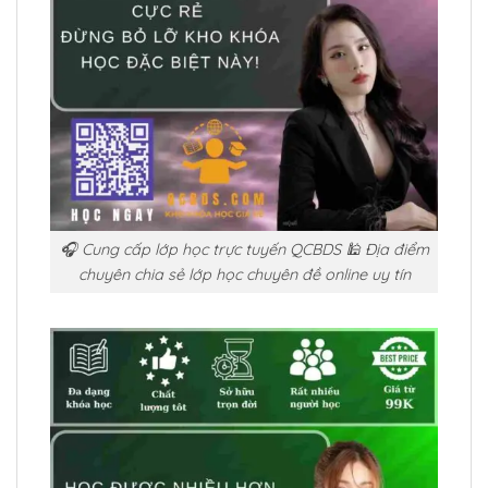
🎧 Cung cấp lớp học trực tuyến QCBDS 🕌 Địa điểm
chuyên chia sẻ lớp học chuyên đề online uy tín