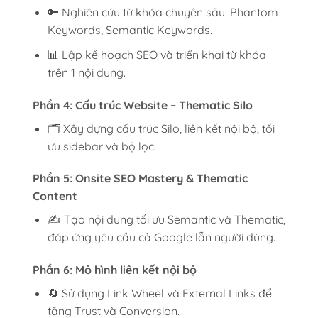
🔑 Nghiên cứu từ khóa chuyên sâu: Phantom
Keywords, Semantic Keywords.
📊 Lập kế hoạch SEO và triển khai từ khóa
trên 1 nội dung.
Phần 4: Cấu trúc Website – Thematic Silo
🗂 Xây dựng cấu trúc Silo, liên kết nội bộ, tối
ưu sidebar và bộ lọc.
Phần 5: Onsite SEO Mastery & Thematic
Content
✍️ Tạo nội dung tối ưu Semantic và Thematic,
đáp ứng yêu cầu cả Google lẫn người dùng.
Phần 6: Mô hình liên kết nội bộ
🔄 Sử dụng Link Wheel và External Links để
tăng Trust và Conversion.