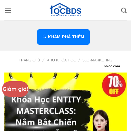
Bỏ
qua
nội
dung
🔍 KHÁM PHÁ THÊM
TRANG CHỦ
/
KHO KHÓA HỌC
/
SEO-MARKETING
Giảm giá!