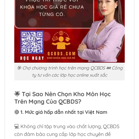
🎯 Chợ chương trình học trên mạng QCBDS 💤 Công
ty tư vấn các lớp học online xuất sắc
🌟
Tại Sao Nên Chọn Kho Môn Học
Trên Mạng Của QCBDS?
🔴
1. Mức giá hấp dẫn nhất tại Việt Nam
💻 Không chỉ tập trung vào chất lượng, QCBDS
còn đảm bảo cung cấp lớp học chuyên đề