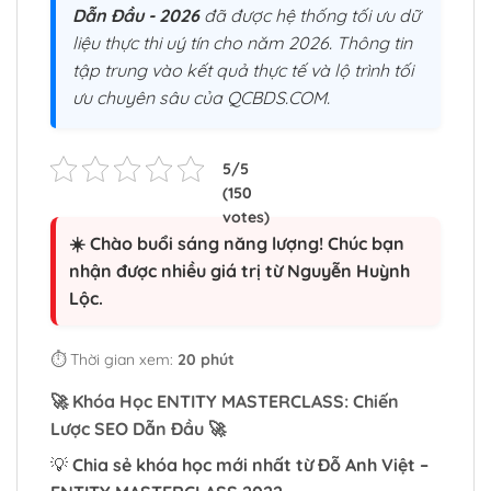
Dẫn Đầu - 2026
đã được hệ thống tối ưu dữ
liệu thực thi uý tín cho năm 2026. Thông tin
tập trung vào kết quả thực tế và lộ trình tối
ưu chuyên sâu của QCBDS.COM.
☀️ Chào buổi sáng năng lượng! Chúc bạn
nhận được nhiều giá trị từ Nguyễn Huỳnh
Lộc.
⏱️ Thời gian xem:
20 phút
🚀
Khóa Học ENTITY MASTERCLASS: Chiến
Lược SEO Dẫn Đầu
🚀
💡
Chia sẻ khóa học mới nhất từ Đỗ Anh Việt –