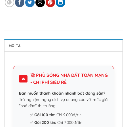
MÔ TẢ
🚀 PHỦ SÓNG NHÀ ĐẤT TOÀN MẠNG
🔥
- CHI PHÍ SIÊU RẺ
Bạn muốn thanh khoản nhanh bất động sản?
Trải nghiệm ngay dịch vụ quảng cáo với mức giá
"phá đảo" thị trường:
✅
Gói 100 tin:
Chỉ 9.000đ/tin
✅
Gói 200 tin:
Chỉ 7.000đ/tin