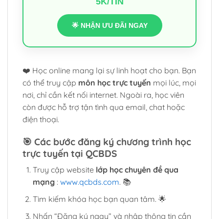
5K/TIN
🌟 NHẬN ƯU ĐÃI NGAY
❤️ Học online mang lại sự linh hoạt cho bạn. Bạn
có thể truy cập
môn học trực tuyến
mọi lúc, mọi
nơi, chỉ cần kết nối internet. Ngoài ra, học viên
còn được hỗ trợ tận tình qua email, chat hoặc
điện thoại.
🎯
Các bước đăng ký chương trình học
trực tuyến tại QCBDS
Truy cập website
lớp học chuyên đề qua
mạng
:
www.qcbds.com
. 📚
Tìm kiếm khóa học bạn quan tâm. 🌟
Nhấn “Đăng ký ngay” và nhập thông tin cần